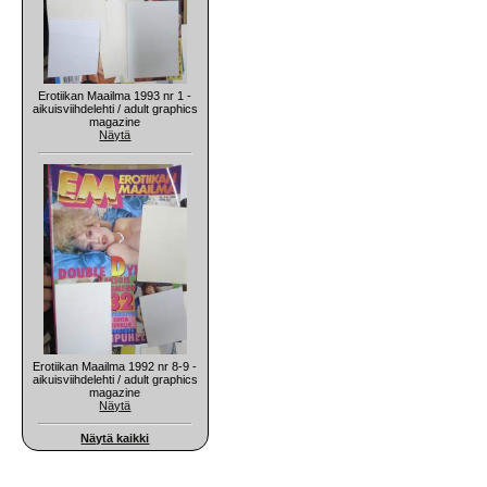
Erotiikan Maailma 1993 nr 1 -
aikuisviihdelehti / adult graphics
magazine
Näytä
Erotiikan Maailma 1992 nr 8-9 -
aikuisviihdelehti / adult graphics
magazine
Näytä
Näytä kaikki