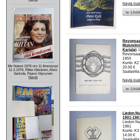
Näytä lisä
Lisää
Revonsaar
Muistelmi
Karjala)
, 
Revonsaar
1955
Kunto: K2 
Me Naiset 1976 nro 11 ilmestynyt
20.00 €
11.3.1976, Riitta Väisänen, Asko
Saatavilla:
Sarkola, Paavo Väyrynen
Näytä
Näytä lisä
Lisää
Liedon Nu
1901-196
Liedon Nu
1981
Kunto: K3
14.00 €
Saatavilla: