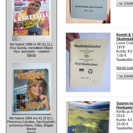
Lisää
Kemiö & V
Skattekal
Lions Clu
Me Naiset 1986 nr 46 (11.11.),
1979
Esa Sariola, merkillinen Miami
Kunto: K3
Vice, laskettelu - vaatteet
Näytä
7.00 €
Saatavilla:
Näytä lisä
Lisää
Suuren met
Honkaperä
Kerttu ja 
2015
Me Naiset 1984 nro 41 (9.10.),
Kunto: K3
Prinsessa Caroline, Sari Aspholm,
20.00 €
prinsessa Diana, Gilda, Brigitte
Saatavilla:
Bardot
Näytä