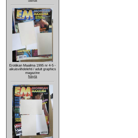
Erotiikan Maailma 1995 nr 4-5 -
aikuisviihdelehti / adult graphics
magazine
Näytä