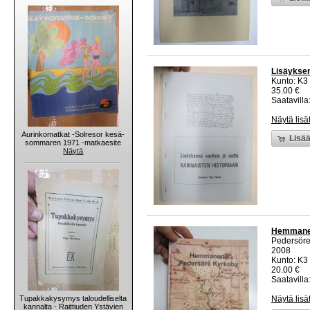
Lisäyksen
Kunto: K3
35.00 €
Saatavilla:
Näytä lisä
Aurinkomatkat -Solresor kesä-
Lisää
sommaren 1971 -matkaesite
Näytä
Hemmanen
Pedersöre
2008
Kunto: K3 
20.00 €
Saatavilla:
Tupakkakysymys taloudelliselta
Näytä lisä
kannalta - Raittiuden Ystävien