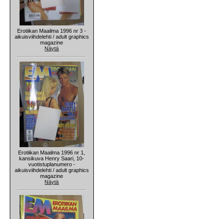
Erotiikan Maailma 1996 nr 3 -
aikuisviihdelehti / adult graphics
magazine
Näytä
Erotiikan Maailma 1996 nr 1,
kansikuva Henry Saari, 10-
vuotistuplanumero -
aikuisviihdelehti / adult graphics
magazine
Näytä