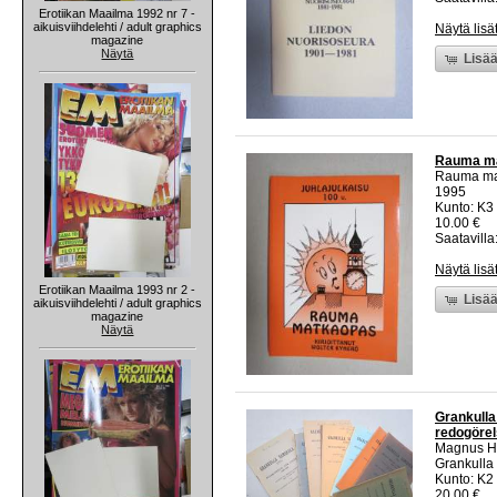
Erotiikan Maailma 1992 nr 7 -
aikuisviihdelehti / adult graphics
Näytä lisä
magazine
Näytä
Lisää
Rauma mat
Rauma maa
1995
Kunto: K3
10.00 €
Saatavilla:
Näytä lisä
Erotiikan Maailma 1993 nr 2 -
Lisää
aikuisviihdelehti / adult graphics
magazine
Näytä
Grankulla 
redogörels
Magnus H
Grankulla
Kunto: K2 
20.00 €