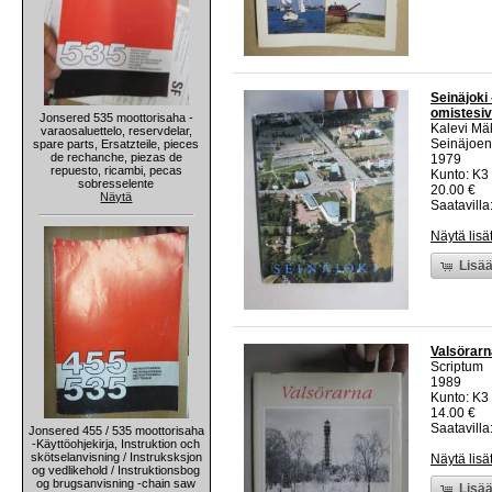
Seinäjoki
omistesivu
Jonsered 535 moottorisaha -
Kalevi Mä
varaosaluettelo, reservdelar,
Seinäjoen
spare parts, Ersatzteile, pieces
de rechanche, piezas de
1979
repuesto, ricambi, pecas
Kunto: K3 
sobresselente
20.00 €
Näytä
Saatavilla:
Näytä lisä
Lisää
Valsörarn
Scriptum
1989
Kunto: K3 
14.00 €
Saatavilla:
Jonsered 455 / 535 moottorisaha
-Käyttöohjekirja, Instruktion och
skötselanvisning / Instruksksjon
Näytä lisä
og vedlikehold / Instruktionsbog
og brugsanvisning -chain saw
Lisää