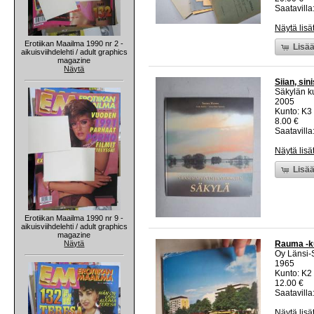
Saatavilla:
Näytä lisä
Erotiikan Maailma 1990 nr 2 -
Lisää
aikuisviihdelehti / adult graphics
magazine
Näytä
Siian, sin
Säkylän k
2005
Kunto: K3 
8.00 €
Saatavilla:
Näytä lisä
Lisää
Erotiikan Maailma 1990 nr 9 -
aikuisviihdelehti / adult graphics
magazine
Näytä
Rauma -ku
Oy Länsi-
1965
Kunto: K2 
12.00 €
Saatavilla:
Näytä lisä