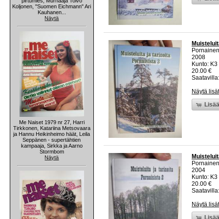
pirtumies, Murhaaja Toivo
Koljonen, "Suomen Eichmann" Ari
Kauhanen...
Näytä
Muisteluit
Pornainen
2008
Kunto: K3 
20.00 €
Saatavilla:
Näytä lisä
Lisää
Me Naiset 1979 nr 27, Harri
Tirkkonen, Katariina Metsovaara
ja Hannu Heikinheimo häät, Leila
Seppänen - supertähtien
kampaaja, Sirkka ja Aarno
Stormbom
Muisteluit
Näytä
Pornainen
2004
Kunto: K3 
20.00 €
Saatavilla:
Näytä lisä
Lisää