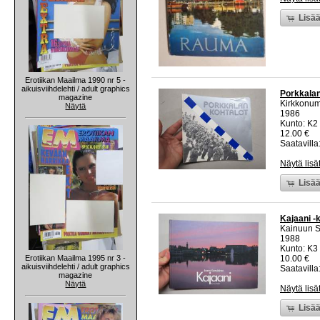
Lisää
Erotiikan Maailma 1990 nr 5 -
aikuisviihdelehti / adult graphics
Porkkalan
magazine
Kirkkonum
Näytä
1986
Kunto: K2 
12.00 €
Saatavilla:
Näytä lisä
Lisää
Kajaani -
Kainuun S
1988
Kunto: K3 
Erotiikan Maailma 1995 nr 3 -
10.00 €
aikuisviihdelehti / adult graphics
Saatavilla:
magazine
Näytä
Näytä lisä
Lisää