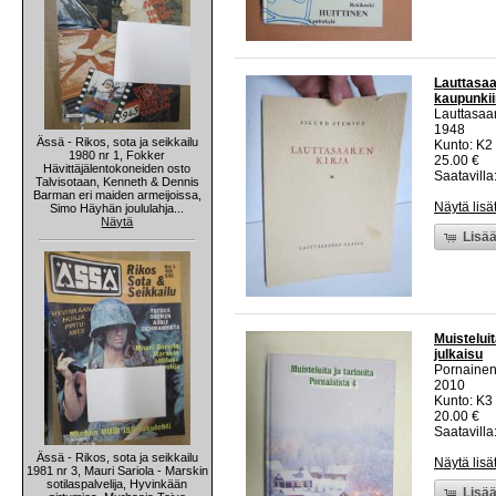
Lauttasaa
kaupunkii
Lauttasaa
1948
Ässä - Rikos, sota ja seikkailu
Kunto: K2 
1980 nr 1, Fokker
25.00 €
Hävittäjälentokoneiden osto
Saatavilla:
Talvisotaan, Kenneth & Dennis
Barman eri maiden armeijoissa,
Näytä lisä
Simo Häyhän joululahja...
Näytä
Lisää
Muisteluit
julkaisu
Pornainen
2010
Kunto: K3 
20.00 €
Saatavilla:
Ässä - Rikos, sota ja seikkailu
Näytä lisä
1981 nr 3, Mauri Sariola - Marskin
sotilaspalvelija, Hyvinkään
Lisää