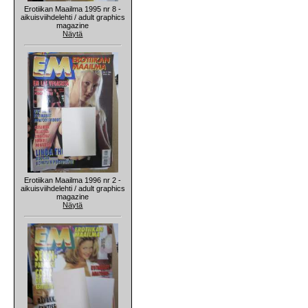
Erotiikan Maailma 1995 nr 8 -
aikuisviihdelehti / adult graphics
magazine
Näytä
Erotiikan Maailma 1996 nr 2 -
aikuisviihdelehti / adult graphics
magazine
Näytä