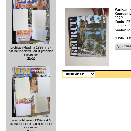
Värikäs -
Keuruun k
1972
Kunto: K3 
10.00 €
Saatavilla:
Näytä lisä
Lisää
Erotiikan Maailma 1995 nr 2 -
aikuisviihdelehti / adult graphics
magazine
Näytä
Erotiikan Maailma 1994 nr 4-5 -
aikuisviihdelehti / adult graphics
magazine
Näytä