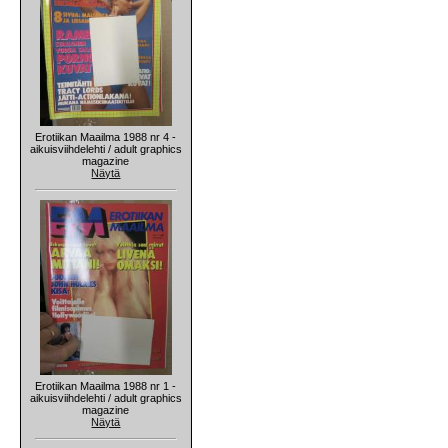
Erotiikan Maailma 1988 nr 4 -
aikuisviihdelehti / adult graphics
magazine
Näytä
Erotiikan Maailma 1988 nr 1 -
aikuisviihdelehti / adult graphics
magazine
Näytä