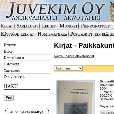
Kirjat
Sarjakuvat
Lehdet
Musiikki
Pienpainatteet
Käyttöohjekirjat
Numismatiikka
Postikortit, kirjelähe
Kirjat - Paikkakun
Etusivu
Blogi
Näytä / piilota alakategoriat
Käyttöehdot
Ostoskori
Yritysinfo
Ota yhteyttä
Sammatti -
Toivo Haa
HAKU
2004
Kunto: K3
100.00 €
Saatavilla:
Näytä lisä
40 viimeksi lisättyä
Lisää