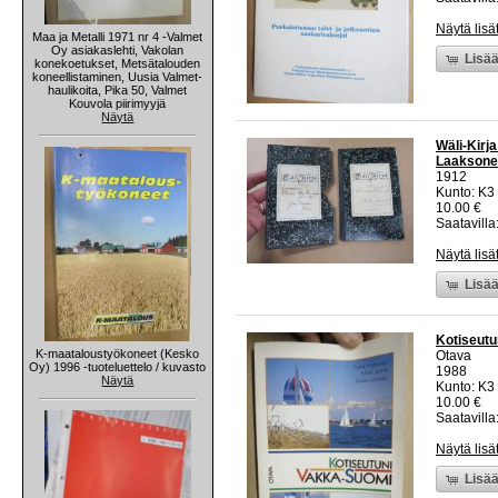
Näytä lisä
Maa ja Metalli 1971 nr 4 -Valmet
Oy asiakaslehti, Vakolan
Lisää
konekoetukset, Metsätalouden
koneellistaminen, Uusia Valmet-
haulikoita, Pika 50, Valmet
Kouvola piirimyyjä
Näytä
Wäli-Kirj
Laaksonen
1912
Kunto: K3 
10.00 €
Saatavilla:
Näytä lisä
Lisää
Kotiseutu
K-maataloustyökoneet (Kesko
Otava
Oy) 1996 -tuoteluettelo / kuvasto
1988
Näytä
Kunto: K3
10.00 €
Saatavilla:
Näytä lisä
Lisää