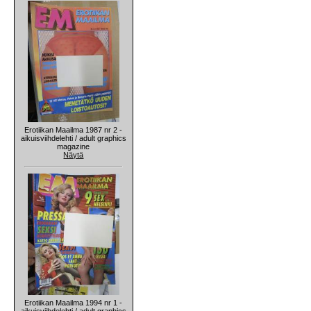
Erotiikan Maailma 1987 nr 2 -
aikuisviihdelehti / adult graphics
magazine
Näytä
Erotiikan Maailma 1994 nr 1 -
aikuisviihdelehti / adult graphics