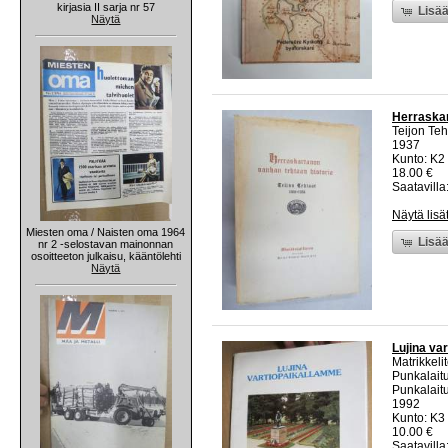
kirjasia II sarja nr 57
Lisää
Näytä
Herraskar
Teijon Teh
1937
Kunto: K2 
18.00 €
Saatavilla:
Näytä lisä
Miesten oma / Naisten oma 1964
Lisää
nr 2 -selostavan mainonnan
osoitteeton julkaisu, kääntölehti
Näytä
Lujina va
Matrikkeli
Punkalaitu
Punkalait
1992
Kunto: K3 
10.00 €
Saatavilla: