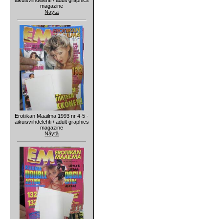
magazine
Näytä
Erotiikan Maailma 1993 nr 4-5 -
aikuisviihdelehti / adult graphics
magazine
Näytä