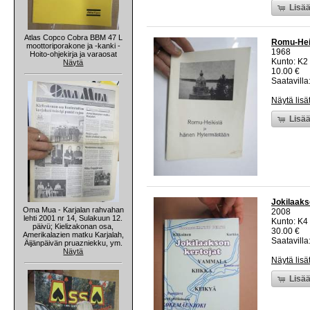
Lisää
Atlas Copco Cobra BBM 47 L
Romu-Heik
moottoriporakone ja -kanki -
1968
Hoito-ohjekirja ja varaosat
Kunto: K2 
Näytä
10.00 €
Saatavilla:
Näytä lisä
Lisää
Jokilaaks
Oma Mua - Karjalan rahvahan
2008
lehti 2001 nr 14, Sulakuun 12.
Kunto: K4 
päivü; Kielizakonan osa,
30.00 €
Amerikalazien matku Karjalah,
Saatavilla:
Äijänpäivän pruazniekku, ym.
Näytä
Näytä lisä
Lisää