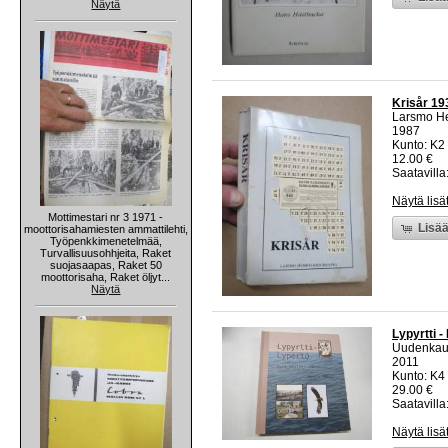
Näytä
Krisår 19
Larsmo H
1987
Kunto: K2 
12.00 €
Saatavilla:
Näytä lisä
Mottimestari nr 3 1971 -
Lisää
moottorisahamiesten ammattilehti,
Työpenkkimenetelmää,
Turvallisuusohhjeita, Raket
suojasaapas, Raket 50
moottorisaha, Raket öljyt...
Näytä
Lypyrtti -
Uudenkaup
2011
Kunto: K4 
29.00 €
Saatavilla:
Näytä lisä