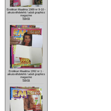
Erotiikan Maailma 1989 nr 9-10 -
aikuisviihdelehti / adult graphics
magazine
Näytä
Erotiikan Maailma 1992 nr 1 -
aikuisviihdelehti / adult graphics
magazine
Näytä