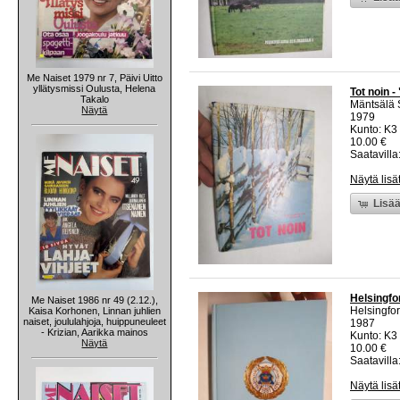
Me Naiset 1979 nr 7, Päivi Uitto
yllätysmissi Oulusta, Helena
Tot noin -
Takalo
Mäntsälä 
Näytä
1979
Kunto: K3 
10.00 €
Saatavilla:
Näytä lisä
Lisää
Helsingfo
Me Naiset 1986 nr 49 (2.12.),
Helsingfo
Kaisa Korhonen, Linnan juhlien
naiset, joululahjoja, huippuneuleet
1987
- Krizian, Aarikka mainos
Kunto: K3 
Näytä
10.00 €
Saatavilla:
Näytä lisä