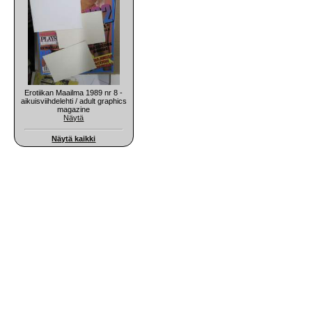
Erotiikan Maailma 1989 nr 8 -
aikuisviihdelehti / adult graphics
magazine
Näytä
Näytä kaikki