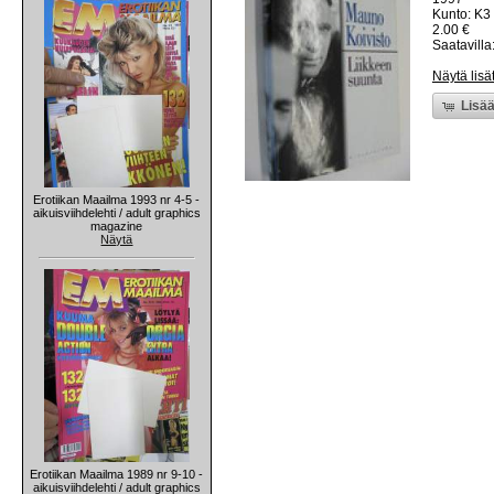
Kunto: K3 
2.00 €
Saatavilla:
Näytä lisä
Lisää
Erotiikan Maailma 1993 nr 4-5 -
aikuisviihdelehti / adult graphics
magazine
Näytä
Erotiikan Maailma 1989 nr 9-10 -
aikuisviihdelehti / adult graphics