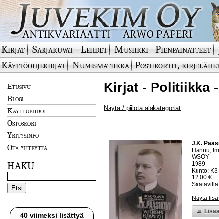
Kirjat
Sarjakuvat
Lehdet
Musiikki
Pienpainatteet
Käyttöohjekirjat
Numismatiikka
Postikortit, kirjelähe
Kirjat - Politiikka
Etusivu
Blogi
Näytä / piilota alakategoriat
Käyttöehdot
Ostoskori
Yritysinfo
J.K. Paas
Ota yhteyttä
Hannu, I
WSOY
HAKU
1989
Kunto: K3 
12.00 €
Saatavilla:
Näytä lisä
Lisää
40 viimeksi lisättyä