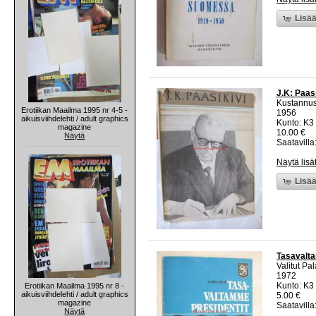
Lisää
J.K: Paas
Kustannus
Erotiikan Maailma 1995 nr 4-5 -
1956
aikuisviihdelehti / adult graphics
Kunto: K3 
magazine
10.00 €
Näytä
Saatavilla:
Näytä lisä
Lisää
Tasavalta
Valitut Pal
1972
Kunto: K3
Erotiikan Maailma 1995 nr 8 -
aikuisviihdelehti / adult graphics
5.00 €
magazine
Saatavilla:
Näytä