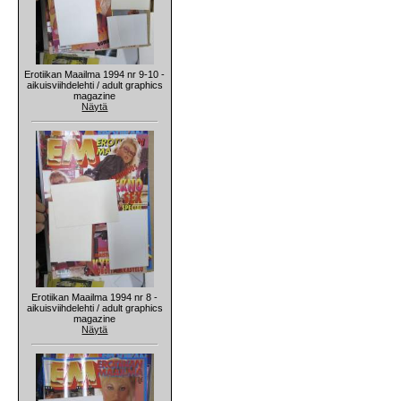
Erotiikan Maailma 1994 nr 9-10 -
aikuisviihdelehti / adult graphics
magazine
Näytä
Erotiikan Maailma 1994 nr 8 -
aikuisviihdelehti / adult graphics
magazine
Näytä