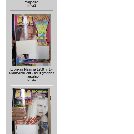
magazine
Näytä
Erotiikan Maailma 1989 nr 1 -
aikuisviihdelehti / adult graphics
magazine
Näytä