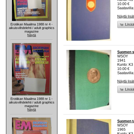
10.00 €
Saatavilla:
Näytä lisä
Erotiikan Maailma 1988 nr 4 -
Lisää
aikuisviihdelehti / adult graphics
magazine
Näytä
Suomen su
WSOY
1941
Kunto: K3 
10.00 €
Saatavilla:
Näytä lisä
Lisää
Erotiikan Maailma 1988 nr 1 -
aikuisviihdelehti / adult graphics
magazine
Näytä
Suomen ta
WSOY
1965
Kunto: K3 