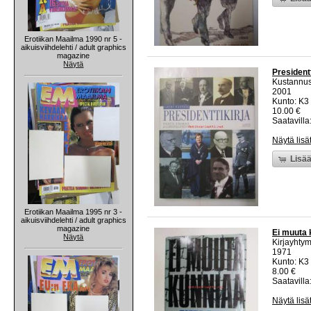
Erotiikan Maailma 1990 nr 5 -
aikuisviihdelehti / adult graphics
magazine
Näytä
Presidentt
Kustannus
2001
Kunto: K3 
10.00 €
Saatavilla:
Näytä lisä
Lisää
Erotiikan Maailma 1995 nr 3 -
aikuisviihdelehti / adult graphics
magazine
Ei muuta 
Näytä
Kirjayhty
1971
Kunto: K3 
8.00 €
Saatavilla:
Näytä lisä