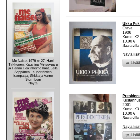
Ukko Pekk
Otava
1936
Kunto: K2 
10.00 €
Saatavilla:
Näytä lisä
Me Naiset 1979 nr 27, Harri
Lisää
Tirkkonen, Katariina Metsovaara
ja Hannu Heikinheimo häät, Leila
Seppänen - supertähtien
kampaaja, Sirkka ja Aarno
Stormbom
Näytä
Presidentt
Kustannus
2001
Kunto: K3 
10.00 €
Saatavilla:
Näytä lisä
Lisää