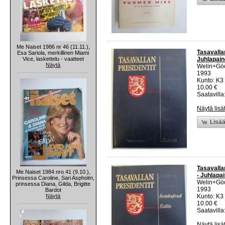
Me Naiset 1986 nr 46 (11.11.),
Tasavalla
Esa Sariola, merkillinen Miami
Vice, laskettelu - vaatteet
Juhlapain
Näytä
Welin+Gö
1993
Kunto: K3 
10.00 €
Saatavilla:
Näytä lisä
Lisää
Tasavalla
Me Naiset 1984 nro 41 (9.10.),
- Juhlapa
Prinsessa Caroline, Sari Aspholm,
Welin+Gö
prinsessa Diana, Gilda, Brigitte
1993
Bardot
Näytä
Kunto: K3 
10.00 €
Saatavilla:
Näytä lisä