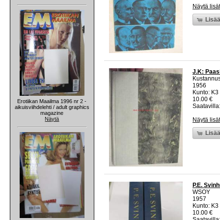
Näytä lisä
Lisää
J.K: Paas
Kustannus
1956
Kunto: K3 
10.00 €
Erotiikan Maailma 1996 nr 2 -
Saatavilla:
aikuisviihdelehti / adult graphics
magazine
Näytä
Näytä lisä
Lisää
P.E. Svin
WSOY
1957
Kunto: K3 
10.00 €
Saatavilla: