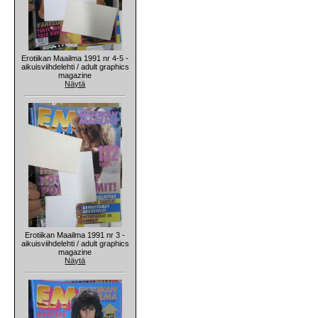
Erotiikan Maailma 1991 nr 4-5 -
aikuisviihdelehti / adult graphics
magazine
Näytä
Erotiikan Maailma 1991 nr 3 -
aikuisviihdelehti / adult graphics
magazine
Näytä