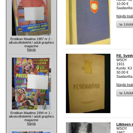
10.00 €
Saatavilla:
Näytä lisä
Lisää
Erotiikan Maailma 1987 nr 2 -
aikuisviihdelehti / adult graphics
magazine
Näytä
P.E. Svin
WSOY
1931
Kunto: K3
30.00 €
Saatavilla:
Näytä lisä
Lisää
Erotiikan Maailma 1994 nr 1 -
aikuisviihdelehti / adult graphics
magazine
Näytä
Liikkeen 
WSOY
1997