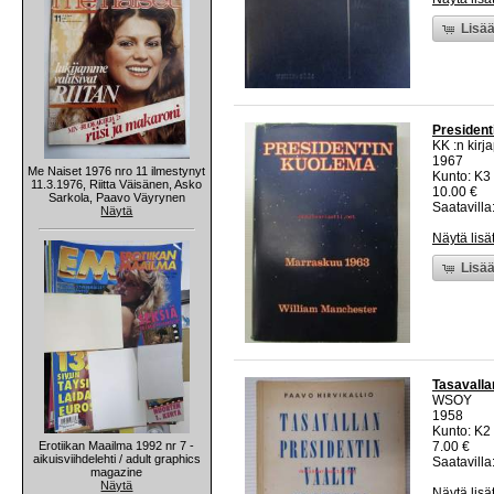
Lisää
President
KK :n kirj
1967
Me Naiset 1976 nro 11 ilmestynyt
Kunto: K3 
11.3.1976, Riitta Väisänen, Asko
10.00 €
Sarkola, Paavo Väyrynen
Saatavilla:
Näytä
Näytä lisä
Lisää
Tasavalla
WSOY
1958
Kunto: K2 
Erotiikan Maailma 1992 nr 7 -
7.00 €
aikuisviihdelehti / adult graphics
Saatavilla:
magazine
Näytä
Näytä lisä