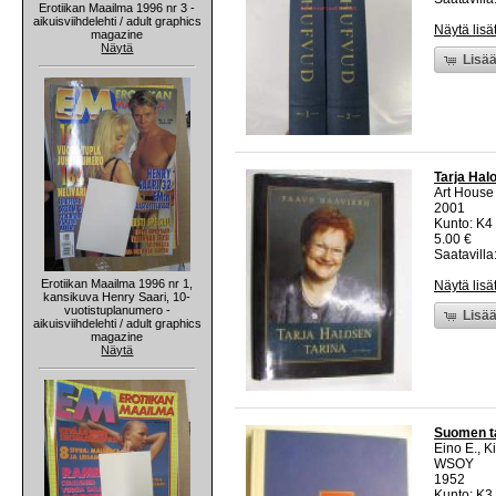
Erotiikan Maailma 1996 nr 3 -
aikuisviihdelehti / adult graphics
Näytä lisä
magazine
Näytä
Lisää
Tarja Hal
Art House
2001
Kunto: K4 
5.00 €
Saatavilla:
Erotiikan Maailma 1996 nr 1,
Näytä lisä
kansikuva Henry Saari, 10-
vuotistuplanumero -
Lisää
aikuisviihdelehti / adult graphics
magazine
Näytä
Suomen ta
Eino E., K
WSOY
1952
Kunto: K3 