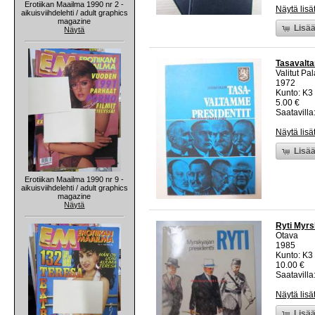
Erotiikan Maailma 1990 nr 2 -
Näytä lisä
aikuisviihdelehti / adult graphics
magazine
Lisää
Näytä
Tasavalta
Valitut Pal
1972
Kunto: K3
5.00 €
Saatavilla:
Näytä lisä
Lisää
Erotiikan Maailma 1990 nr 9 -
aikuisviihdelehti / adult graphics
magazine
Näytä
Ryti Myrs
Otava
1985
Kunto: K3
10.00 €
Saatavilla:
Näytä lisä
Lisää