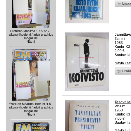
Lisää
Erotiikan Maailma 1995 nr 2 -
Jännittäv
aikuisviihdelehti / adult graphics
magazine
Tammi
Näytä
1983
Kunto: K3 
2.00 €
Saatavilla:
Näytä lisä
Lisää
Tasavalla
Erotiikan Maailma 1994 nr 4-5 -
WSOY
aikuisviihdelehti / adult graphics
1958
magazine
Kunto: K3
Näytä
7.00 €
Saatavilla:
Näytä lisä