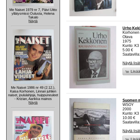
Me Naiset 1979 nr 7, Päivi Uitto
yllätysmissi Oulusta, Helena
Takalo
Näytä
Urho Kekk
Korhonen
Otava
1975
Kunto: K3 
5.00 €
Saatavilla:
Näytä lisä
Lisää
Me Naiset 1986 nr 49 (2.12.),
Kaisa Korhonen, Linnan juhlien
naiset, joululahjoja, huippuneuleet
- Krizian, Aarikka mainos
Suomen m
Näytä
WSOY
2000
Kunto: K3 
10.00 €
Saatavilla:
Näytä lisä
Lisää