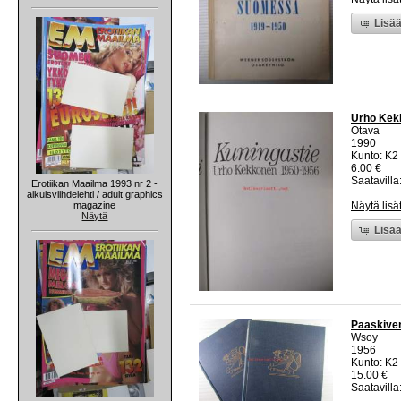
Lisää
Urho Kekk
Otava
1990
Kunto: K2 
6.00 €
Saatavilla:
Erotiikan Maailma 1993 nr 2 -
aikuisviihdelehti / adult graphics
magazine
Näytä lisä
Näytä
Lisää
Paaskiven 
Wsoy
1956
Kunto: K2 
15.00 €
Saatavilla: