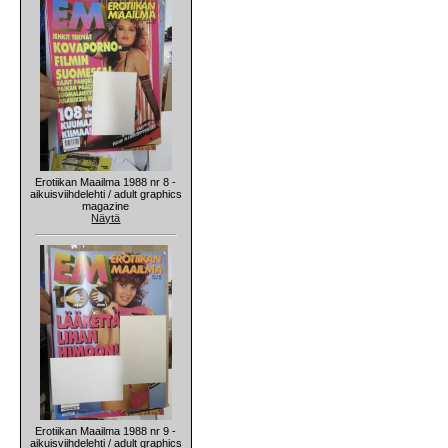
Erotiikan Maailma 1988 nr 8 -
aikuisviihdelehti / adult graphics
magazine
Näytä
Erotiikan Maailma 1988 nr 9 -
aikuisviihdelehti / adult graphics