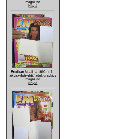
magazine
Näytä
Erotiikan Maailma 1992 nr 1 -
aikuisviihdelehti / adult graphics
magazine
Näytä