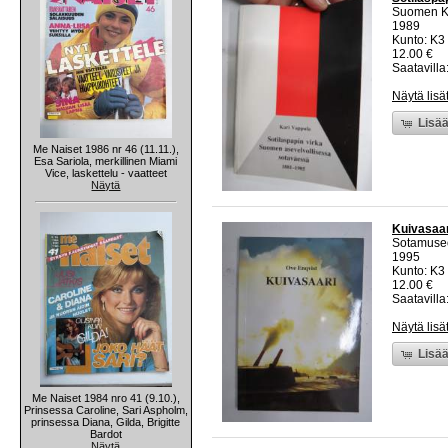
Suomen Ki
1989
Kunto: K3
12.00 €
Saatavilla:
Näytä lisä
Lisää
Me Naiset 1986 nr 46 (11.11.),
Esa Sariola, merkillinen Miami
Vice, laskettelu - vaatteet
Näytä
Kuivasaar
Sotamuse
1995
Kunto: K3
12.00 €
Saatavilla:
Näytä lisä
Lisää
Me Naiset 1984 nro 41 (9.10.),
Prinsessa Caroline, Sari Aspholm,
prinsessa Diana, Gilda, Brigitte
Bardot
Näytä