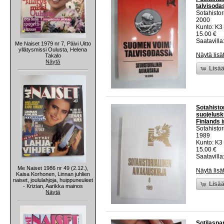
talvisoda
Sotahistor
2000
Kunto: K3
15.00 €
Saatavilla:
Me Naiset 1979 nr 7, Päivi Uitto
yllätysmissi Oulusta, Helena
Näytä lisä
Takalo
Näytä
Lisää
Sotahistor
suojelusk
Finlands i
Sotahistor
1989
Kunto: K3
15.00 €
Saatavilla:
Me Naiset 1986 nr 49 (2.12.),
Näytä lisä
Kaisa Korhonen, Linnan juhlien
naiset, joululahjoja, huippuneuleet
Lisää
- Krizian, Aarikka mainos
Näytä
Sotilaspa