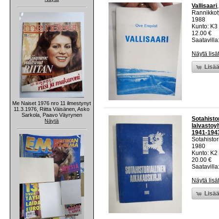
Vallisaari
Rannikkot
1988
Kunto: K3
12.00 €
Saatavilla:
Näytä lisä
Lisää
Me Naiset 1976 nro 11 ilmestynyt
11.3.1976, Riitta Väisänen, Asko
Sarkola, Paavo Väyrynen
Sotahisto
Näytä
laivastoyh
1941-194
Sotahistor
1980
Kunto: K2 
20.00 €
Saatavilla:
Näytä lisä
Lisää