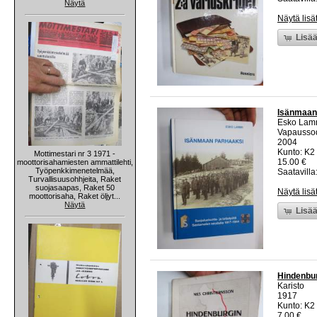
Näytä
Näytä lisä
Lisää
Isänmaan 
Esko Lam
Vapaussod
2004
Kunto: K2 
Mottimestari nr 3 1971 -
15.00 €
moottorisahamiesten ammattilehti,
Työpenkkimenetelmää,
Saatavilla:
Turvallisuusohhjeita, Raket
suojasaapas, Raket 50
Näytä lisä
moottorisaha, Raket öljyt...
Näytä
Lisää
Hindenbur
Karisto
1917
Kunto: K2 
7.00 €