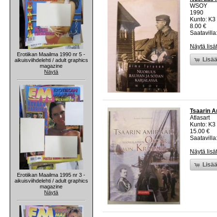
WSOY
1990
Kunto: K3 
8.00 €
Saatavilla:
Näytä lisä
Erotiikan Maailma 1990 nr 5 -
Lisää
aikuisviihdelehti / adult graphics
magazine
Näytä
Tsaarin A
Atlasart
Kunto: K3 
15.00 €
Saatavilla:
Näytä lisä
Lisää
Erotiikan Maailma 1995 nr 3 -
aikuisviihdelehti / adult graphics
magazine
Näytä