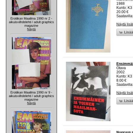
1988
Kunto: K3 
20.00 €
Saatavilla:
Erotiikan Maailma 1990 nr 2 -
aikuisviihdelehti / adult graphics
Näytä lisä
magazine
Näytä
Lisää
Ensimmäi
Otava
2002
Kunto: K3 
8.00 €
Saatavilla:
Erotiikan Maailma 1990 nr 9 -
Näytä lisä
aikuisviihdelehti / adult graphics
magazine
Lisää
Näytä
Nuoruus r