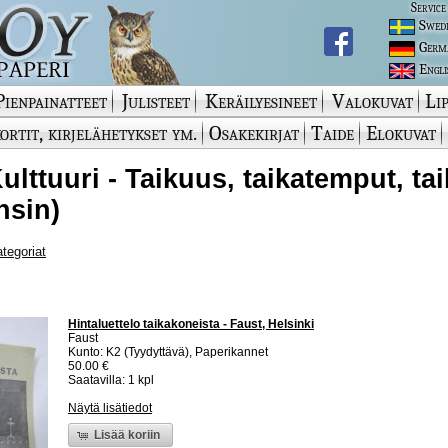
Service
Swed
Germ
Engli
Pienpainatteet
Julisteet
Keräilyesineet
Valokuvat
Lip
ortit, kirjelähetykset ym.
Osakekirjat
Taide
Elokuvat
Kulttuuri - Taikuus, taikatemput, tai
nsin)
ategoriat
Hintaluettelo taikakoneista - Faust, Helsinki
Faust
Kunto: K2 (Tyydyttävä), Paperikannet
50.00 €
Saatavilla: 1 kpl
Näytä lisätiedot
Lisää koriin