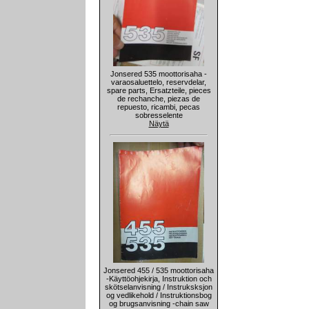
Jonsered 535 moottorisaha -
varaosaluettelo, reservdelar,
spare parts, Ersatzteile, pieces
de rechanche, piezas de
repuesto, ricambi, pecas
sobresselente
Näytä
Jonsered 455 / 535 moottorisaha
-Käyttöohjekirja, Instruktion och
skötselanvisning / Instruksksjon
og vedlikehold / Instruktionsbog
og brugsanvisning -chain saw