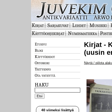
Kirjat
Sarjakuvat
Lehdet
Musiikki
Käyttöohjekirjat
Numismatiikka
Postik
Kirjat - 
Etusivu
Blogi
(uusin e
Käyttöehdot
Ostoskori
Näytä / piilota alak
Yritysinfo
Ota yhteyttä
HAKU
40 viimeksi lisättyä