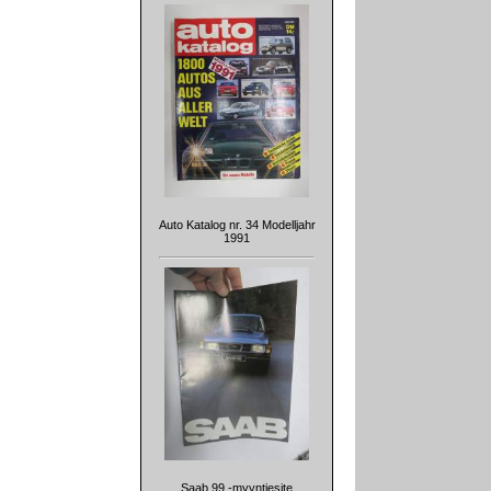
Auto Katalog nr. 34 Modelljahr
1991
Saab 99 -myyntiesite