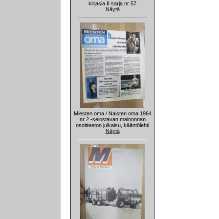
kirjasia II sarja nr 57
Näytä
Miesten oma / Naisten oma 1964
nr 2 -selostavan mainonnan
osoitteeton julkaisu, kääntölehti
Näytä