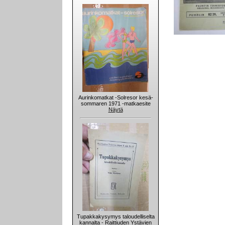
Aurinkomatkat -Solresor kesä-
sommaren 1971 -matkaesite
Näytä
Tupakkakysymys taloudelliselta
kannalta - Raittiuden Ystävien