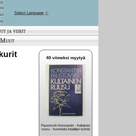
 in
ish
Select Language
▼
an
sh
ut ja viirit
Muut
kurit
40 viimeksi myytyä
Paustovski Konstantin - Kultainen
ruusu - huomioita kirjailijan työstä