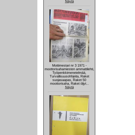
Näytä
Mottimestari nr 3 1971 -
moottorisahamiesten ammattilehti,
Työpenkkimenetelmää,
Turvallisuusohhjeita, Raket
suojasaapas, Raket 50
moottorisaha, Raket öljyt...
Näytä