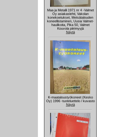
Maa ja Metalli 1971 nr 4 -Valmet
Oy asiakaslehti, Vakolan
konekoetukset, Metsätalouden
koneellistaminen, Uusia Valmet-
haulikoita, Pika 50, Valmet
Kouvola piirimyyjä
Näytä
K-maataloustyökoneet (Kesko
Oy) 1996 -tuoteluettelo / kuvasto
Näytä