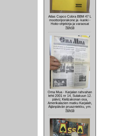
Atlas Copco Cobra BBM 47 L
moottoriporakone ja -kanki -
Hoito-ohjekirja ja varaosat
Näytä
Oma Mua - Karjalan rahvahan
lehti 2001 nr 14, Sulakuun 12.
päivü; Kielizakonan osa,
Amerikalazien matku Karjalah,
Äijänpäivän pruazniekku, ym.
Näytä