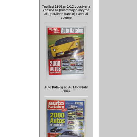
Tuulilasi 1986 nr 1-12 vuosikerta
kansiossa (kustantajan myymä
alkuperäinen kansio) / annual
volume
Auto Katalog nr. 46 Modelljahr
2003