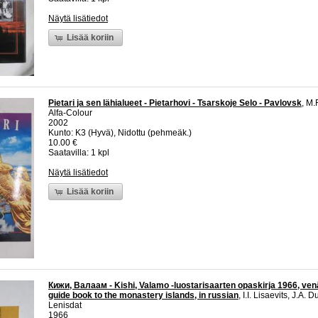
Näytä lisätiedot
Lisää koriin
Pietari ja sen lähialueet - Pietarhovi - Tsarskoje Selo - Pavlovsk
, M.
Alfa-Colour
2002
Kunto: K3 (Hyvä), Nidottu (pehmeäk.)
10.00 €
Saatavilla: 1 kpl
Näytä lisätiedot
Lisää koriin
Кижи, Валаам - Kishi, Valamo -luostarisaarten opaskirja 1966, venä
guide book to the monastery islands, in russian
, I.I. Lisaevits, J.A.
Lenisdat
1966