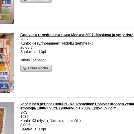
Большая телефонная книга Москва 2007 -Moskova ja ympäristö, p
2007
Kunto: K4 (Erinomainen), Nidottu (pehmeäk.)
20.00 €
Saatavilla: 1 kpl
Näytä lisätiedot
Lisää koriin
Venäläinen perinnekulttuuri - Neuvostoliiton Pohjoiseuroopan venä
etnologia 1800-luvulta 1900-luvun alkuun
, Cistov KV (toim.)
SKS
1976
Kunto: K3 (Hyvä), Nidottu (pehmeäk.)
8.00 €
Saatavilla: 1 kpl