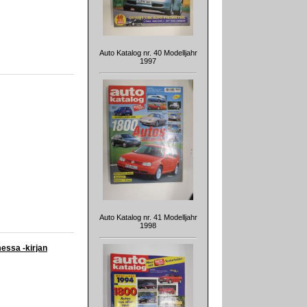
Auto Katalog nr. 40 Modelljahr
1997
Auto Katalog nr. 41 Modelljahr
1998
ssa -kirjan