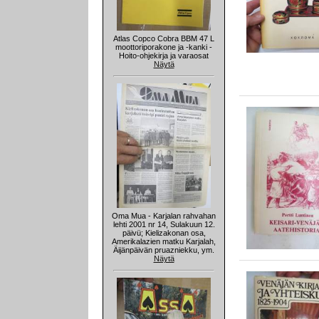
Atlas Copco Cobra BBM 47 L
moottoriporakone ja -kanki -
Hoito-ohjekirja ja varaosat
Näytä
Oma Mua - Karjalan rahvahan
lehti 2001 nr 14, Sulakuun 12.
päivü; Kielizakonan osa,
Amerikalazien matku Karjalah,
Äijänpäivän pruazniekku, ym.
Näytä