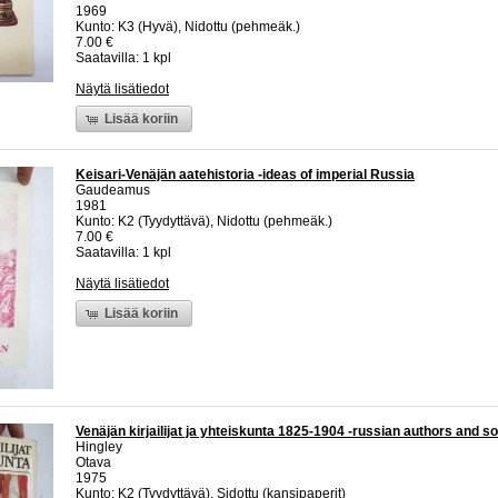
1969
Kunto: K3 (Hyvä), Nidottu (pehmeäk.)
7.00 €
Saatavilla: 1 kpl
Näytä lisätiedot
Lisää koriin
Keisari-Venäjän aatehistoria -ideas of imperial Russia
Gaudeamus
1981
Kunto: K2 (Tyydyttävä), Nidottu (pehmeäk.)
7.00 €
Saatavilla: 1 kpl
Näytä lisätiedot
Lisää koriin
Venäjän kirjailijat ja yhteiskunta 1825-1904 -russian authors and s
Hingley
Otava
1975
Kunto: K2 (Tyydyttävä), Sidottu (kansipaperit)