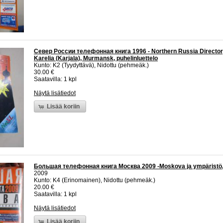
Север России телефонная книга 1996 - Northern Russia Director
Karelia (Karjala), Murmansk, puhelinluettelo
Kunto: K2 (Tyydyttävä), Nidottu (pehmeäk.)
30.00 €
Saatavilla: 1 kpl
Näytä lisätiedot
Lisää koriin
Большая телефонная книга Москва 2009 -Moskova ja ympäristö, p
2009
Kunto: K4 (Erinomainen), Nidottu (pehmeäk.)
20.00 €
Saatavilla: 1 kpl
Näytä lisätiedot
Lisää koriin