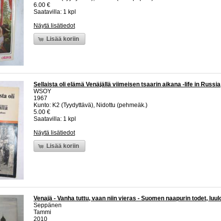
6.00 €
Saatavilla: 1 kpl
Näytä lisätiedot
Lisää koriin
Sellaista oli elämä Venäjällä viimeisen tsaarin aikana -life in Russia
WSOY
1967
Kunto: K2 (Tyydyttävä), Nidottu (pehmeäk.)
5.00 €
Saatavilla: 1 kpl
Näytä lisätiedot
Lisää koriin
Venajä - Vanha tuttu, vaan niin vieras - Suomen naapurin todet, luulo
Seppänen
Tammi
2010