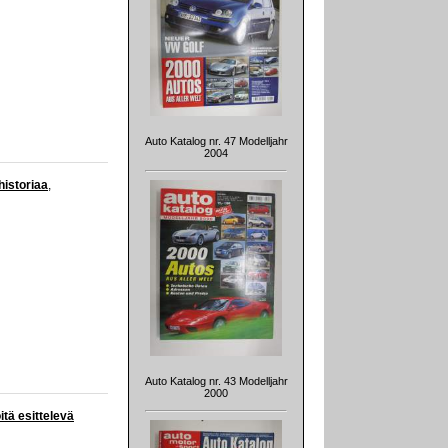
Auto Katalog nr. 47 Modelljahr
2004
istoriaa
,
Auto Katalog nr. 43 Modelljahr
2000
itä esittelevä