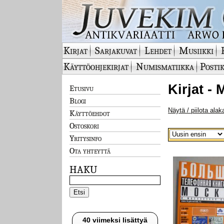
Kirjat
Sarjakuvat
Lehdet
Musiikki
Käyttöohjekirjat
Numismatiikka
Postik
Kirjat -
Etusivu
Blogi
Näytä / piilota alak
Käyttöehdot
Ostoskori
Yritysinfo
Ota yhteyttä
HAKU
40 viimeksi lisättyä