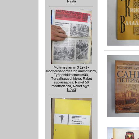
Näytä
Mottimestari nr 3 1971 -
moottorisahamiesten ammattilehti,
Työpenkkimenetelmää,
Turvallisuusohhjeita, Raket
suojasaapas, Raket 50
moottorisaha, Raket öljyt...
Näytä