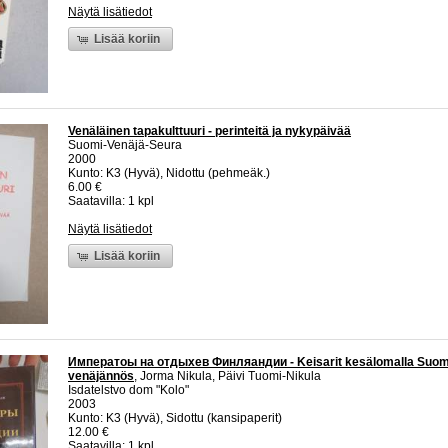
Näytä lisätiedot
Lisää koriin
Venäläinen tapakulttuuri - perinteitä ja nykypäivää
Suomi-Venäjä-Seura
2000
Kunto: K3 (Hyvä), Nidottu (pehmeäk.)
6.00 €
Saatavilla: 1 kpl
Näytä lisätiedot
Lisää koriin
Императоы на отдыхев Финляандии - Keisarit kesälomalla Suome
venäjännös
, Jorma Nikula, Päivi Tuomi-Nikula
Isdatelstvo dom "Kolo"
2003
Kunto: K3 (Hyvä), Sidottu (kansipaperit)
12.00 €
Saatavilla: 1 kpl