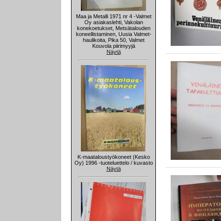
Maa ja Metalli 1971 nr 4 -Valmet
Oy asiakaslehti, Vakolan
konekoetukset, Metsätalouden
koneellistaminen, Uusia Valmet-
haulikoita, Pika 50, Valmet
Kouvola piirimyyjä
Näytä
K-maataloustyökoneet (Kesko
Oy) 1996 -tuoteluettelo / kuvasto
Näytä