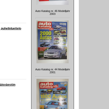
Auto Katalog nr. 46 Modelljahr
2003
uhelinluettelo
Auto Katalog nr. 44 Modelljahr
2001
läisväestön