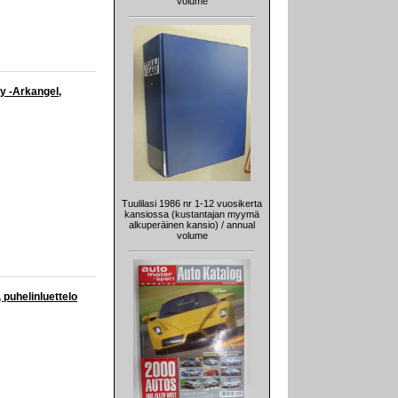
volume
y -Arkangel,
Tuulilasi 1986 nr 1-12 vuosikerta
kansiossa (kustantajan myymä
alkuperäinen kansio) / annual
volume
uhelinluettelo