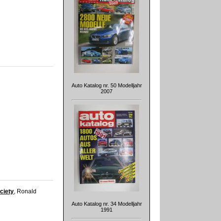
Auto Katalog nr. 50 Modelljahr
2007
ociety
, Ronald
Auto Katalog nr. 34 Modelljahr
1991