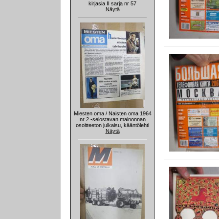
kirjasia II sarja nr 57
Näytä
Miesten oma / Naisten oma 1964
nr 2 -selostavan mainonnan
osoitteeton julkaisu, kääntölehti
Näytä