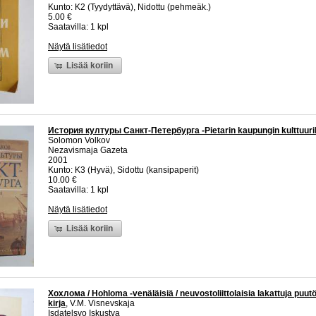
Kunto: K2 (Tyydyttävä), Nidottu (pehmeäk.)
5.00 €
Saatavilla: 1 kpl
Näytä lisätiedot
Lisää koriin
История културы Санкт-Петербурга -Pietarin kaupungin kulttuurih
Solomon Volkov
Nezavismaja Gazeta
2001
Kunto: K3 (Hyvä), Sidottu (kansipaperit)
10.00 €
Saatavilla: 1 kpl
Näytä lisätiedot
Lisää koriin
Хохлома / Hohloma -venäläisiä / neuvostoliittolaisia lakattuja puutö
kirja
, V.M. Visnevskaja
Isdatelsvo Iskustva