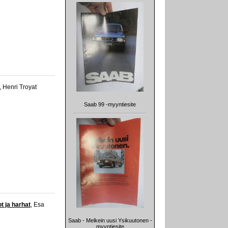
, Henri Troyat
Saab 99 -myyntiesite
t ja harhat
, Esa
Saab - Melkein uusi Ysikuutonen -
myyntiesite