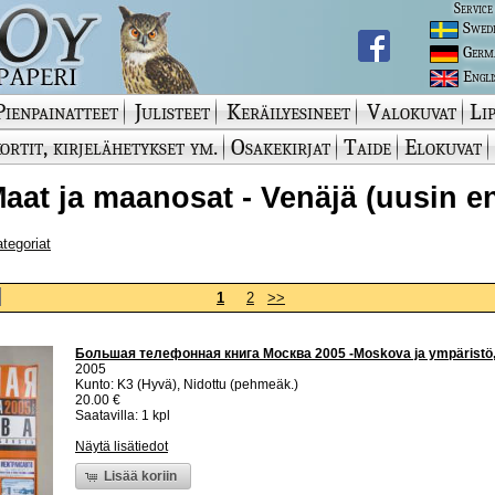
Service
Swed
Germ
Engli
Pienpainatteet
Julisteet
Keräilyesineet
Valokuvat
Lip
ortit, kirjelähetykset ym.
Osakekirjat
Taide
Elokuvat
 Maat ja maanosat - Venäjä (uusin e
ategoriat
1
2
>>
Большая телефонная книга Москва 2005 -Moskova ja ympäristö, p
2005
Kunto: K3 (Hyvä), Nidottu (pehmeäk.)
20.00 €
Saatavilla: 1 kpl
Näytä lisätiedot
Lisää koriin