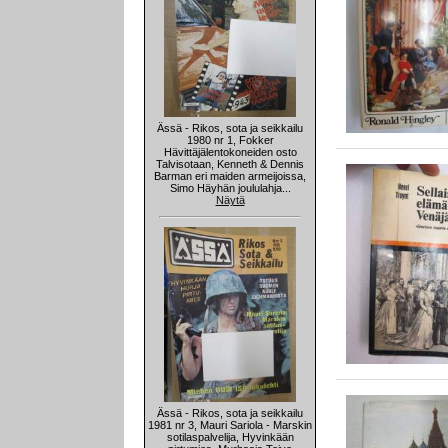
Ässä - Rikos, sota ja seikkailu
1980 nr 1, Fokker
Hävittäjälentokoneiden osto
Talvisotaan, Kenneth & Dennis
Barman eri maiden armeijoissa,
Simo Häyhän joululahja...
Näytä
Ässä - Rikos, sota ja seikkailu
1981 nr 3, Mauri Sariola - Marskin
sotilaspalvelija, Hyvinkään