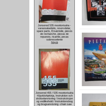
Jonsered 535 moottorisaha -
varaosaluettelo, reservdelar,
spare parts, Ersatzteile, pieces
de rechanche, piezas de
repuesto, ricambi, pecas
sobresselente
Näytä
Jonsered 455 / 535 moottorisaha
-Käyttöohjekirja, Instruktion och
skötselanvisning / Instruksksjon
og vedlikehold / Instruktionsbog
og brugsanvisning -chain saw