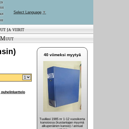
 in
ish
Select Language
▼
an
sh
ut ja viirit
Muut
nsin)
40 viimeksi myytyä
uhelinluettelo
Tuulilasi 1985 nr 1-12 vuosikerta
kansiossa (kustantajan myymä
alkuperäinen kansio) / annual