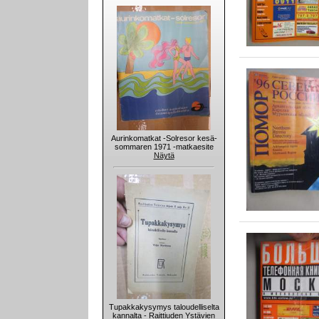
Aurinkomatkat -Solresor kesä-
sommaren 1971 -matkaesite
Näytä
Tupakkakysymys taloudelliselta
kannalta - Raittiuden Ystävien