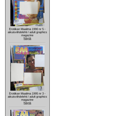
Erotiikan Maailma 1990 nr 5 -
aikuisviihdelehti / adult graphics
magazine
Näytä
Erotiikan Maailma 1995 nr 3 -
aikuisviihdelehti / adult graphics
magazine
Näytä