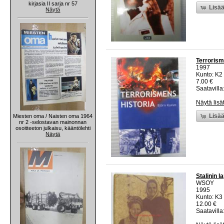
kirjasia II sarja nr 57
Lisää
Näytä
Terrorism
1997
Kunto: K2 
7.00 €
Saatavilla:
Näytä lisä
Lisää
Miesten oma / Naisten oma 1964
nr 2 -selostavan mainonnan
osoitteeton julkaisu, kääntölehti
Näytä
Stalinin l
WSOY
1995
Kunto: K3 
12.00 €
Saatavilla: