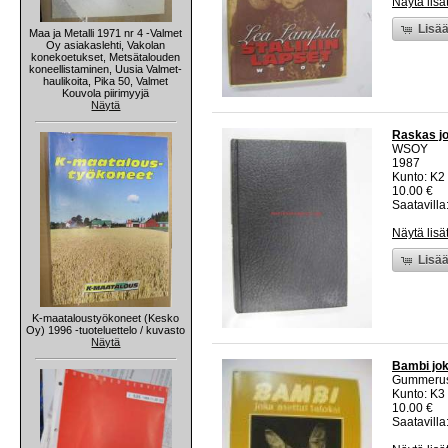
Näytä lisä
Lisää
Maa ja Metalli 1971 nr 4 -Valmet
Oy asiakaslehti, Vakolan
konekoetukset, Metsätalouden
koneellistaminen, Uusia Valmet-
haulikoita, Pika 50, Valmet
Kouvola piirimyyjä
Näytä
Raskas jo
WSOY
1987
Kunto: K2 
10.00 €
Saatavilla:
Näytä lisä
Lisää
K-maataloustyökoneet (Kesko
Oy) 1996 -tuoteluettelo / kuvasto
Näytä
Bambi jok
Gummeru
Kunto: K3
10.00 €
Saatavilla: