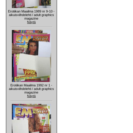
Erotiikan Maailma 1989 nr 9-10 -
aikuisviihdelehti / adult graphics
magazine
Näytä
Erotiikan Maailma 1992 nr 1 -
aikuisviihdelehti / adult graphics
magazine
Näytä