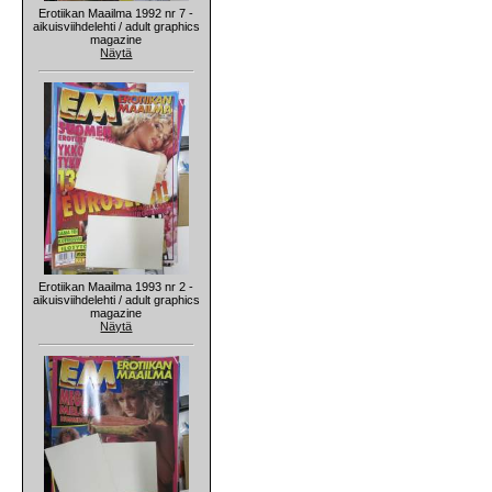
Erotiikan Maailma 1992 nr 7 -
aikuisviihdelehti / adult graphics
magazine
Näytä
Erotiikan Maailma 1993 nr 2 -
aikuisviihdelehti / adult graphics
magazine
Näytä