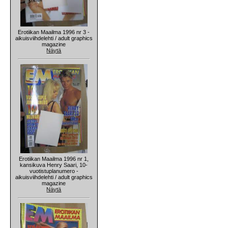
Erotiikan Maailma 1996 nr 3 -
aikuisviihdelehti / adult graphics
magazine
Näytä
Erotiikan Maailma 1996 nr 1,
kansikuva Henry Saari, 10-
vuotistuplanumero -
aikuisviihdelehti / adult graphics
magazine
Näytä