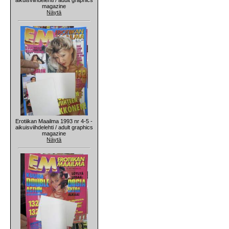
magazine
Näytä
Erotiikan Maailma 1993 nr 4-5 -
aikuisviihdelehti / adult graphics
magazine
Näytä