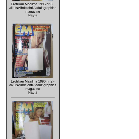
Erotiikan Maailma 1995 nr 8 -
aikuisviihdelehti / adult graphics
magazine
Näytä
Erotiikan Maailma 1996 nr 2 -
aikuisviihdelehti / adult graphics
magazine
Näytä