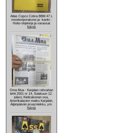
Atlas Copco Cobra BBM 47 L
moottoriporakone ja -kanki -
Hoito-ohjekirja ja varaosat
Näytä
Oma Mua - Karjalan rahvahan
lehti 2001 nr 14, Sulakuun 12.
päivü; Kielizakonan osa,
Amerikalazien matku Karjalah,
Äijänpäivän pruazniekku, ym.
Näytä