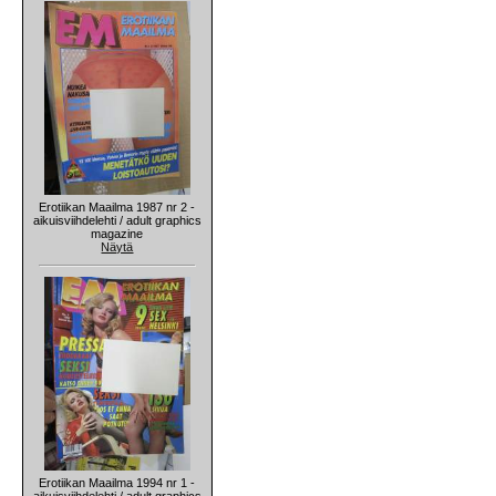
Erotiikan Maailma 1987 nr 2 -
aikuisviihdelehti / adult graphics
magazine
Näytä
Erotiikan Maailma 1994 nr 1 -
aikuisviihdelehti / adult graphics