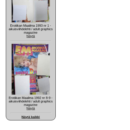
Erotiikan Maailma 1993 nr 1 -
aikuisviihdelehti / adult graphics
magazine
Näytä
Erotiikan Maailma 1992 nr 8-9 -
aikuisviihdelehti / adult graphics
magazine
Näytä
Näytä kaikki