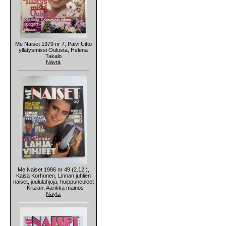
Me Naiset 1979 nr 7, Päivi Uitto
yllätysmissi Oulusta, Helena
Takalo
Näytä
Me Naiset 1986 nr 49 (2.12.),
Kaisa Korhonen, Linnan juhlien
naiset, joululahjoja, huippuneuleet
- Krizian, Aarikka mainos
Näytä