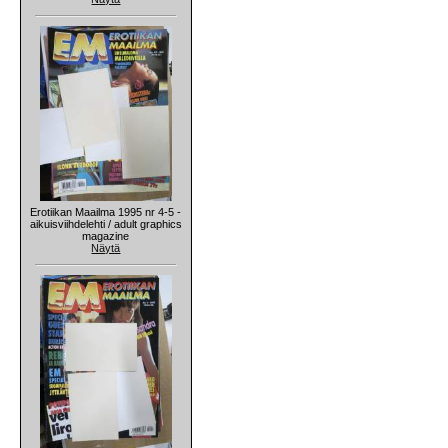
Erotiikan Maailma 1995 nr 4-5 -
aikuisviihdelehti / adult graphics
magazine
Näytä