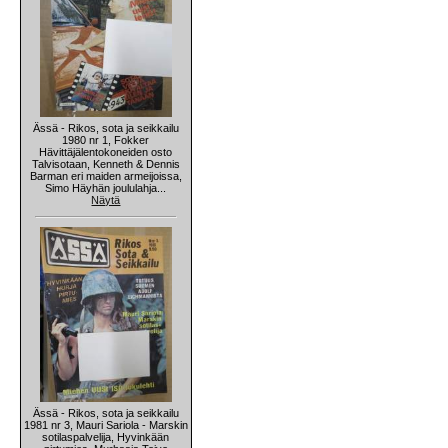
Ässä - Rikos, sota ja seikkailu
1980 nr 1, Fokker
Hävittäjälentokoneiden osto
Talvisotaan, Kenneth & Dennis
Barman eri maiden armeijoissa,
Simo Häyhän joululahja...
Näytä
Ässä - Rikos, sota ja seikkailu
1981 nr 3, Mauri Sariola - Marskin
sotilaspalvelija, Hyvinkään