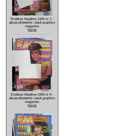
Erotiikan Maailma 1990 nr 2 -
aikuisviihdelehti / adult graphics
magazine
Näytä
Erotiikan Maailma 1990 nr 9 -
aikuisviihdelehti / adult graphics
magazine
Näytä