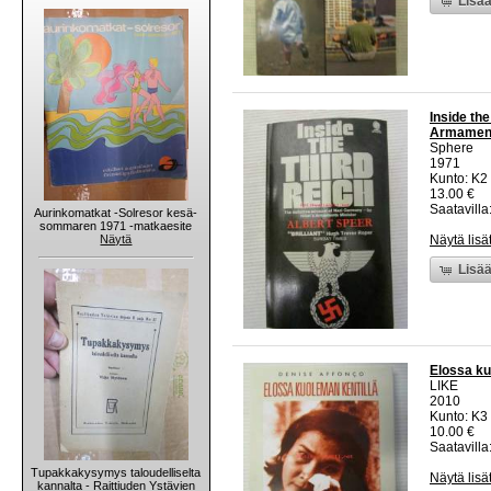
Lisää
Inside the
Armaments
Sphere
1971
Kunto: K2 
13.00 €
Saatavilla:
Aurinkomatkat -Solresor kesä-
sommaren 1971 -matkaesite
Näytä
Näytä lisä
Lisää
Elossa ku
LIKE
2010
Kunto: K3 
10.00 €
Saatavilla:
Tupakkakysymys taloudelliselta
Näytä lisä
kannalta - Raittiuden Ystävien