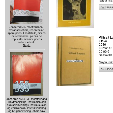
Näytä lisä
Lisää
Jonsered 535 moottorisaha -
varaosaluettelo, reservdelar,
spare parts, Ersatzteile, pieces
de rechanche, piezas de
Villissä L
repuesto, ricambi, pecas
Otava
sobresselente
1946
Näytä
Kunto: K3 
10.00 €
Saatavilla:
Näytä lisä
Lisää
Jonsered 455 / 535 moottorisaha
-Käyttöohjekirja, Instruktion och
skötselanvisning / Instruksksjon
og vedlikehold / Instruktionsbog
og brugsanvisning -chain saw