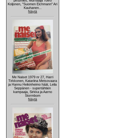
pirtumies, Murhaaja Toivo
Koljonen, "Suomen Eichmann" Ari
Kauhanen...
Näytä
Me Naiset 1979 nr 27, Harri
Tirkkonen, Katariina Metsovaara
ja Hannu Heikinheimo häät, Leila
Seppänen - supertähtien
kampaaja, Sirkka ja Aarno
Stormbom
Näytä