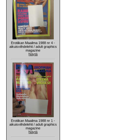
Erotiikan Maailma 1988 nr 4 -
aikuisviihdelehti / adult graphics
magazine
Näytä
Erotiikan Maailma 1988 nr 1 -
aikuisviihdelehti / adult graphics
magazine
Näytä