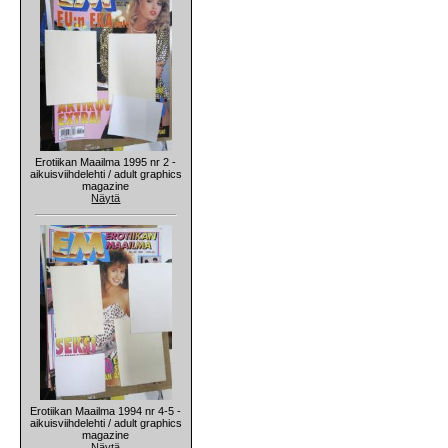
Erotiikan Maailma 1995 nr 2 -
aikuisviihdelehti / adult graphics
magazine
Näytä
Erotiikan Maailma 1994 nr 4-5 -
aikuisviihdelehti / adult graphics
magazine
Näytä