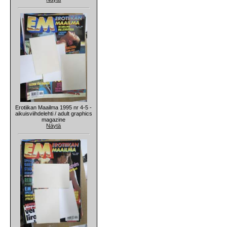
Erotiikan Maailma 1995 nr 4-5 -
aikuisviihdelehti / adult graphics
magazine
Näytä