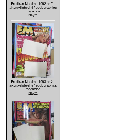
Erotiikan Maailma 1992 nr 7 -
aikuisviihdelehti / adult graphics
magazine
Näytä
Erotiikan Maailma 1993 nr 2 -
aikuisviihdelehti / adult graphics
magazine
Näytä