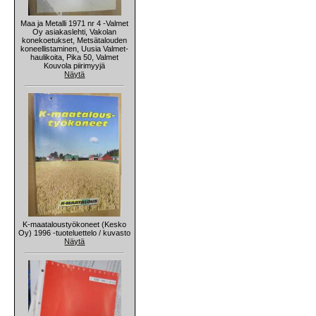
Maa ja Metalli 1971 nr 4 -Valmet
Oy asiakaslehti, Vakolan
konekoetukset, Metsätalouden
koneellistaminen, Uusia Valmet-
haulikoita, Pika 50, Valmet
Kouvola piirimyyjä
Näytä
K-maataloustyökoneet (Kesko
Oy) 1996 -tuoteluettelo / kuvasto
Näytä