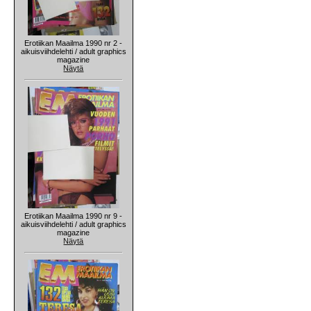
Erotiikan Maailma 1990 nr 2 -
aikuisviihdelehti / adult graphics
magazine
Näytä
Erotiikan Maailma 1990 nr 9 -
aikuisviihdelehti / adult graphics
magazine
Näytä