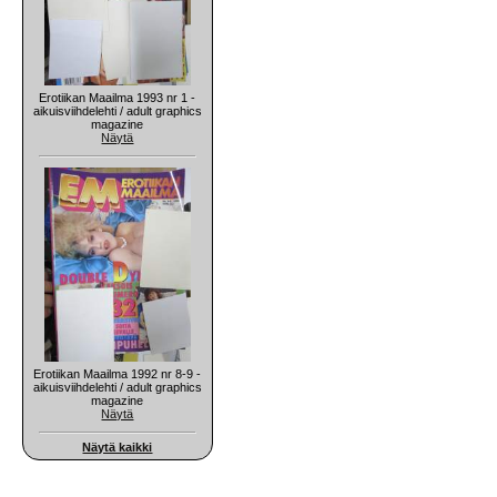
Erotiikan Maailma 1993 nr 1 -
aikuisviihdelehti / adult graphics
magazine
Näytä
Erotiikan Maailma 1992 nr 8-9 -
aikuisviihdelehti / adult graphics
magazine
Näytä
Näytä kaikki