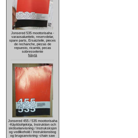
Jonsered 535 moottorisaha -
varaosaluettelo, reservdelar,
spare parts, Ersatzteile, pieces
de rechanche, piezas de
repuesto, ricambi, pecas
sobresselente
Näytä
Jonsered 455 / 535 moottorisaha
-Käyttöohjekirja, Instruktion och
skötselanvisning / Instruksksjon
og vedlikehold / Instruktionsbog
og brugsanvisning -chain saw