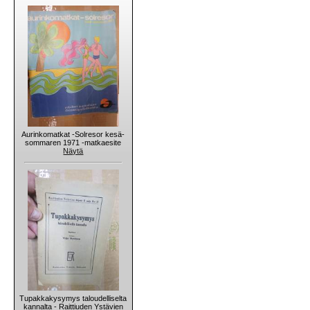
Aurinkomatkat -Solresor kesä-
sommaren 1971 -matkaesite
Näytä
Tupakkakysymys taloudelliselta
kannalta - Raittiuden Ystävien