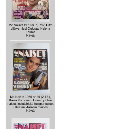
Me Naiset 1979 nr 7, Päivi Uitto
yllätysmissi Oulusta, Helena
Takalo
Näytä
Me Naiset 1986 nr 49 (2.12.),
Kaisa Korhonen, Linnan juhlien
naiset, joululahjoja, huippuneuleet
- Krizian, Aarikka mainos
Näytä