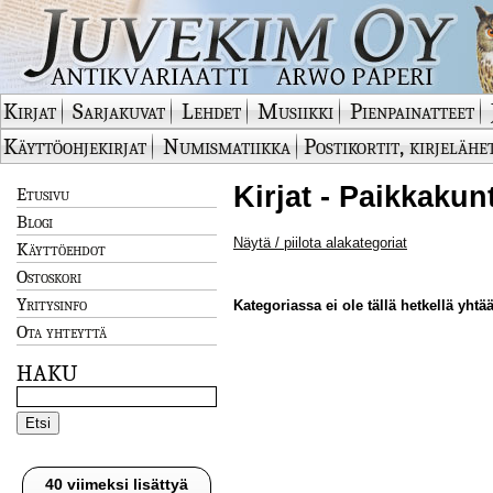
Kirjat
Sarjakuvat
Lehdet
Musiikki
Pienpainatteet
Käyttöohjekirjat
Numismatiikka
Postikortit, kirjelähe
Kirjat - Paikkakun
Etusivu
Blogi
Näytä / piilota alakategoriat
Käyttöehdot
Ostoskori
Yritysinfo
Kategoriassa ei ole tällä hetkellä yhtää
Ota yhteyttä
HAKU
40 viimeksi lisättyä