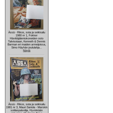
Ässä - Rikos, sota ja seikkailu
1980 nr 1, Fokker
Hävittäjälentokoneiden osto
Talvisotaan, Kenneth & Dennis
Barman eri maiden armeijoissa,
Simo Häyhän joululahja...
Näytä
Ässä - Rikos, sota ja seikkailu
1981 nr 3, Mauri Sariola - Marskin
sotilaspalvelija, Hyvinkään