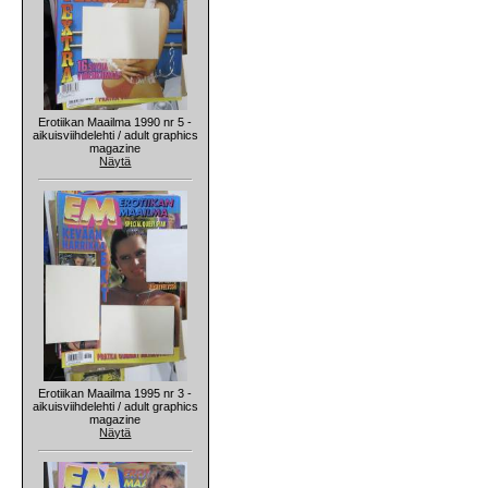
Erotiikan Maailma 1990 nr 5 -
aikuisviihdelehti / adult graphics
magazine
Näytä
Erotiikan Maailma 1995 nr 3 -
aikuisviihdelehti / adult graphics
magazine
Näytä