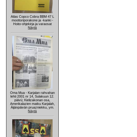
Atlas Copco Cobra BBM 47 L
moottoriporakone ja -kanki -
Hoito-ohjekirja ja varaosat
Näytä
Oma Mua - Karjalan rahvahan
lehti 2001 nr 14, Sulakuun 12.
päivü; Kielizakonan osa,
Amerikalazien matku Karjalah,
Äijänpäivän pruazniekku, ym.
Näytä