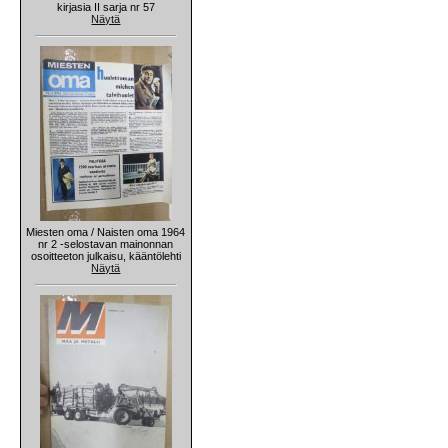
kirjasia II sarja nr 57
Näytä
Miesten oma / Naisten oma 1964
nr 2 -selostavan mainonnan
osoitteeton julkaisu, kääntölehti
Näytä