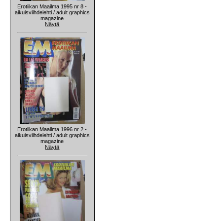
Erotiikan Maailma 1995 nr 8 -
aikuisviihdelehti / adult graphics
magazine
Näytä
Erotiikan Maailma 1996 nr 2 -
aikuisviihdelehti / adult graphics
magazine
Näytä