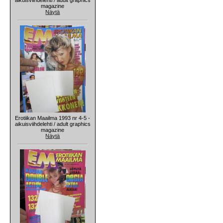
magazine
Näytä
Erotiikan Maailma 1993 nr 4-5 -
aikuisviihdelehti / adult graphics
magazine
Näytä