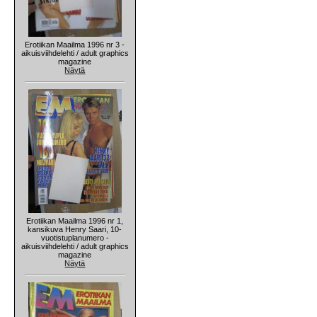
Erotiikan Maailma 1996 nr 3 -
aikuisviihdelehti / adult graphics
magazine
Näytä
Erotiikan Maailma 1996 nr 1,
kansikuva Henry Saari, 10-
vuotistuplanumero -
aikuisviihdelehti / adult graphics
magazine
Näytä