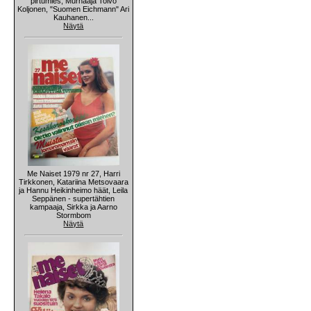
pirtumies, Murhaaja Toivo
Koljonen, "Suomen Eichmann" Ari
Kauhanen...
Näytä
Me Naiset 1979 nr 27, Harri
Tirkkonen, Katariina Metsovaara
ja Hannu Heikinheimo häät, Leila
Seppänen - supertähtien
kampaaja, Sirkka ja Aarno
Stormbom
Näytä