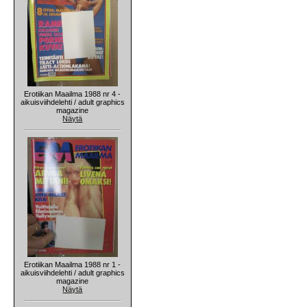
Erotiikan Maailma 1988 nr 4 -
aikuisviihdelehti / adult graphics
magazine
Näytä
Erotiikan Maailma 1988 nr 1 -
aikuisviihdelehti / adult graphics
magazine
Näytä