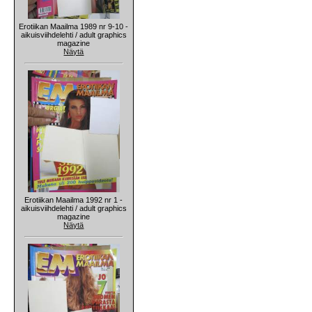
Erotiikan Maailma 1989 nr 9-10 -
aikuisviihdelehti / adult graphics
magazine
Näytä
Erotiikan Maailma 1992 nr 1 -
aikuisviihdelehti / adult graphics
magazine
Näytä