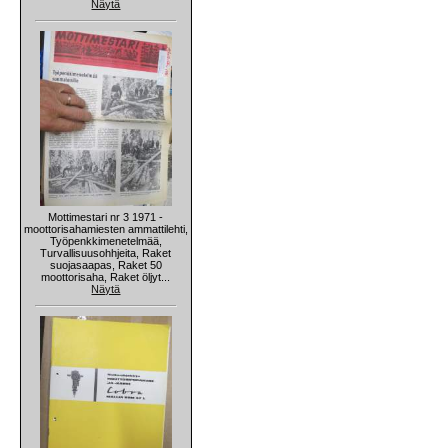
Näytä
Mottimestari nr 3 1971 -
moottorisahamiesten ammattilehti,
Työpenkkimenetelmää,
Turvallisuusohhjeita, Raket
suojasaapas, Raket 50
moottorisaha, Raket öljyt...
Näytä