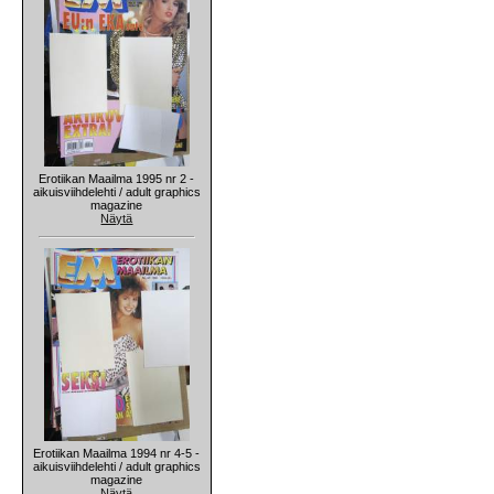
Erotiikan Maailma 1995 nr 2 -
aikuisviihdelehti / adult graphics
magazine
Näytä
Erotiikan Maailma 1994 nr 4-5 -
aikuisviihdelehti / adult graphics
magazine
Näytä