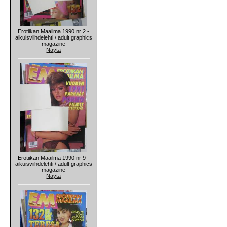
Erotiikan Maailma 1990 nr 2 -
aikuisviihdelehti / adult graphics
magazine
Näytä
Erotiikan Maailma 1990 nr 9 -
aikuisviihdelehti / adult graphics
magazine
Näytä