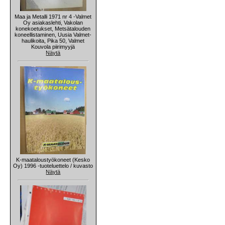
Maa ja Metalli 1971 nr 4 -Valmet
Oy asiakaslehti, Vakolan
konekoetukset, Metsätalouden
koneellistaminen, Uusia Valmet-
haulikoita, Pika 50, Valmet
Kouvola piirimyyjä
Näytä
K-maataloustyökoneet (Kesko
Oy) 1996 -tuoteluettelo / kuvasto
Näytä