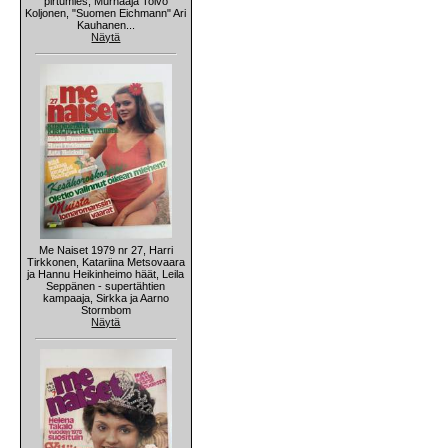
pirtumies, Murhaaja Toivo
Koljonen, "Suomen Eichmann" Ari
Kauhanen...
Näytä
Me Naiset 1979 nr 27, Harri
Tirkkonen, Katariina Metsovaara
ja Hannu Heikinheimo häät, Leila
Seppänen - supertähtien
kampaaja, Sirkka ja Aarno
Stormbom
Näytä