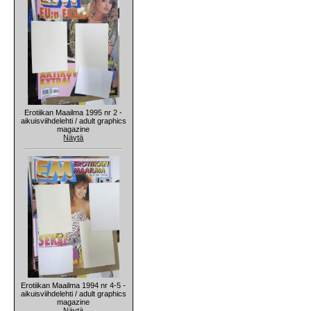
Erotiikan Maailma 1995 nr 2 -
aikuisviihdelehti / adult graphics
magazine
Näytä
Erotiikan Maailma 1994 nr 4-5 -
aikuisviihdelehti / adult graphics
magazine
Näytä