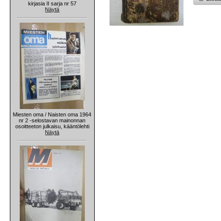
kirjasia II sarja nr 57
Näytä
Miesten oma / Naisten oma 1964
nr 2 -selostavan mainonnan
osoitteeton julkaisu, kääntölehti
Näytä