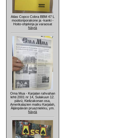
Atlas Copco Cobra BBM 47 L
moottoriporakone ja -kanki -
Hoito-ohjekirja ja varaosat
Näytä
Oma Mua - Karjalan rahvahan
lehti 2001 nr 14, Sulakuun 12.
päivü; Kielizakonan osa,
Amerikalazien matku Karjalah,
Äijänpäivän pruazniekku, ym.
Näytä