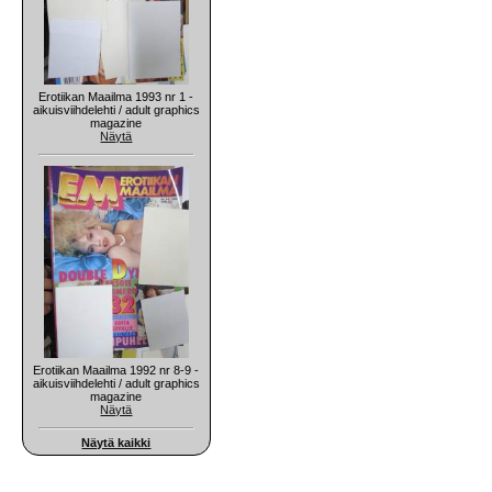
Erotiikan Maailma 1993 nr 1 -
aikuisviihdelehti / adult graphics
magazine
Näytä
Erotiikan Maailma 1992 nr 8-9 -
aikuisviihdelehti / adult graphics
magazine
Näytä
Näytä kaikki