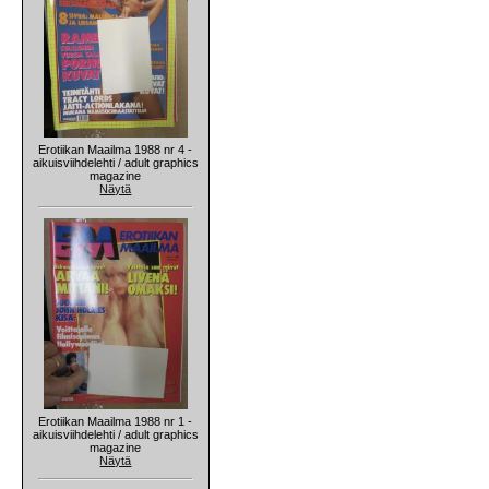
Erotiikan Maailma 1988 nr 4 -
aikuisviihdelehti / adult graphics
magazine
Näytä
Erotiikan Maailma 1988 nr 1 -
aikuisviihdelehti / adult graphics
magazine
Näytä