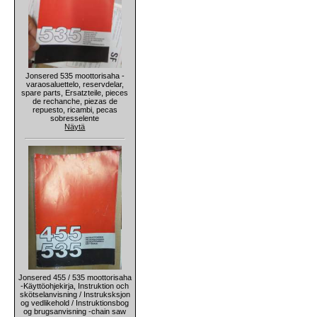
Jonsered 535 moottorisaha -
varaosaluettelo, reservdelar,
spare parts, Ersatzteile, pieces
de rechanche, piezas de
repuesto, ricambi, pecas
sobresselente
Näytä
Jonsered 455 / 535 moottorisaha
-Käyttöohjekirja, Instruktion och
skötselanvisning / Instruksksjon
og vedlikehold / Instruktionsbog
og brugsanvisning -chain saw