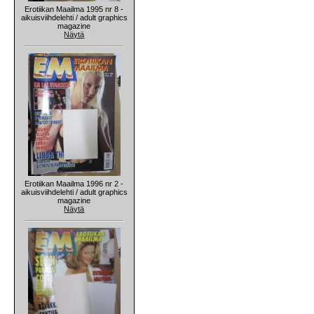
Erotiikan Maailma 1995 nr 8 -
aikuisviihdelehti / adult graphics
magazine
Näytä
Erotiikan Maailma 1996 nr 2 -
aikuisviihdelehti / adult graphics
magazine
Näytä