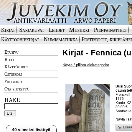
Kirjat
Sarjakuvat
Lehdet
Musiikki
Pienpainatteet
Käyttöohjekirjat
Numismatiikka
Postikortit, kirjelähe
Kirjat - Fennica (
Etusivu
Blogi
Näytä / piilota alakategoriat
Käyttöehdot
Ostoskori
Yritysinfo
Uusi Suom
Ota yhteyttä
caunistet
Frenckell
HAKU
1776
Kunto: K2 
80.00 €
Saatavilla:
Näytä lisä
Lisää
40 viimeksi lisättyä