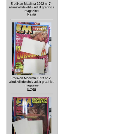
Erotiikan Maailma 1992 nr 7 -
aikuisviihdelehti / adult graphics
magazine
Näytä
Erotiikan Maailma 1993 nr 2 -
aikuisviihdelehti / adult graphics
magazine
Näytä