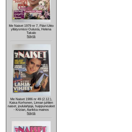
Me Naiset 1979 nr 7, Päivi Uitto
yllätysmissi Oulusta, Helena
Takalo
Näytä
Me Naiset 1986 nr 49 (2.12.),
Kaisa Korhonen, Linnan juhlien
naiset, joululahjoja, huippuneuleet
- Krizian, Aarikka mainos
Näytä