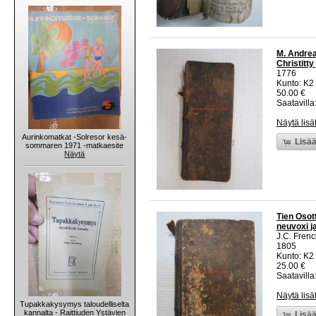
M. Andrea
Christitt
1776
Kunto: K2 
50.00 €
Saatavilla:
Näytä lisä
Aurinkomatkat -Solresor kesä-
Lisää
sommaren 1971 -matkaesite
Näytä
Tien Osot
neuvoxi j
J.C. Frenc
1805
Kunto: K2 
25.00 €
Saatavilla:
Näytä lisä
Tupakkakysymys taloudelliselta
kannalta - Raittiuden Ystävien
Lisää