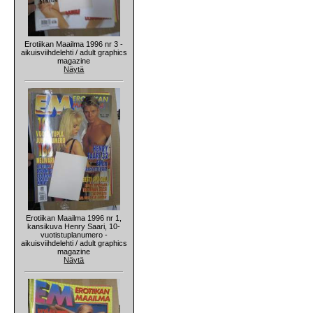
Erotiikan Maailma 1996 nr 3 -
aikuisviihdelehti / adult graphics
magazine
Näytä
Erotiikan Maailma 1996 nr 1,
kansikuva Henry Saari, 10-
vuotistuplanumero -
aikuisviihdelehti / adult graphics
magazine
Näytä