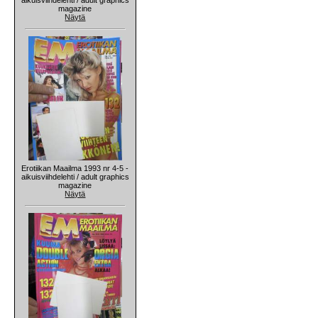
magazine
Näytä
Erotiikan Maailma 1993 nr 4-5 -
aikuisviihdelehti / adult graphics
magazine
Näytä