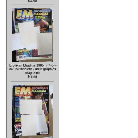
Erotiikan Maailma 1995 nr 4-5 -
aikuisviihdelehti / adult graphics
magazine
Näytä