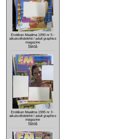
Erotiikan Maailma 1990 nr 5 -
aikuisviihdelehti / adult graphics
magazine
Näytä
Erotiikan Maailma 1995 nr 3 -
aikuisviihdelehti / adult graphics
magazine
Näytä