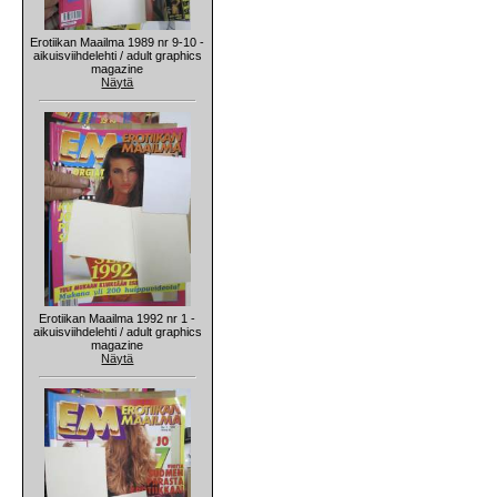
Erotiikan Maailma 1989 nr 9-10 -
aikuisviihdelehti / adult graphics
magazine
Näytä
Erotiikan Maailma 1992 nr 1 -
aikuisviihdelehti / adult graphics
magazine
Näytä