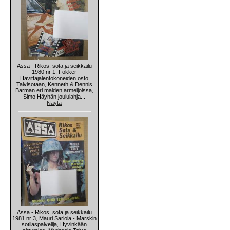
Ässä - Rikos, sota ja seikkailu
1980 nr 1, Fokker
Hävittäjälentokoneiden osto
Talvisotaan, Kenneth & Dennis
Barman eri maiden armeijoissa,
Simo Häyhän joululahja...
Näytä
Ässä - Rikos, sota ja seikkailu
1981 nr 3, Mauri Sariola - Marskin
sotilaspalvelija, Hyvinkään