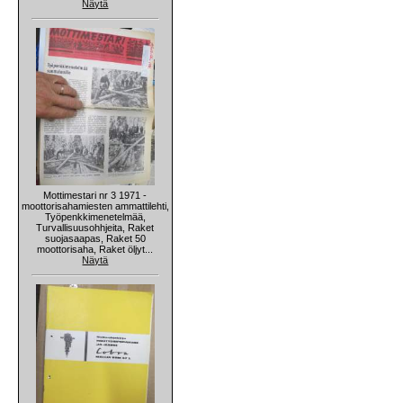
Näytä
Mottimestari nr 3 1971 -
moottorisahamiesten ammattilehti,
Työpenkkimenetelmää,
Turvallisuusohhjeita, Raket
suojasaapas, Raket 50
moottorisaha, Raket öljyt...
Näytä