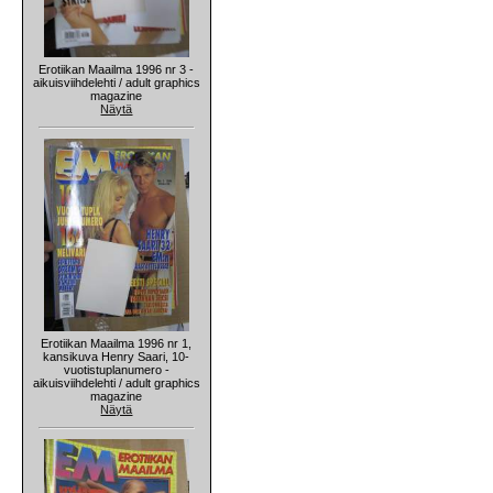
Erotiikan Maailma 1996 nr 3 -
aikuisviihdelehti / adult graphics
magazine
Näytä
Erotiikan Maailma 1996 nr 1,
kansikuva Henry Saari, 10-
vuotistuplanumero -
aikuisviihdelehti / adult graphics
magazine
Näytä