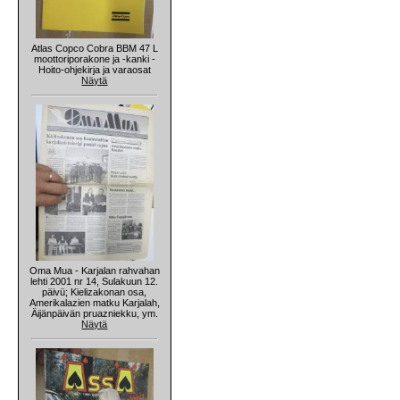
Atlas Copco Cobra BBM 47 L
moottoriporakone ja -kanki -
Hoito-ohjekirja ja varaosat
Näytä
Oma Mua - Karjalan rahvahan
lehti 2001 nr 14, Sulakuun 12.
päivü; Kielizakonan osa,
Amerikalazien matku Karjalah,
Äijänpäivän pruazniekku, ym.
Näytä