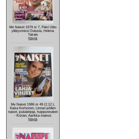
Me Naiset 1979 nr 7, Päivi Uitto
yllätysmissi Oulusta, Helena
Takalo
Näytä
Me Naiset 1986 nr 49 (2.12.),
Kaisa Korhonen, Linnan juhlien
naiset, joululahjoja, huippuneuleet
- Krizian, Aarikka mainos
Näytä