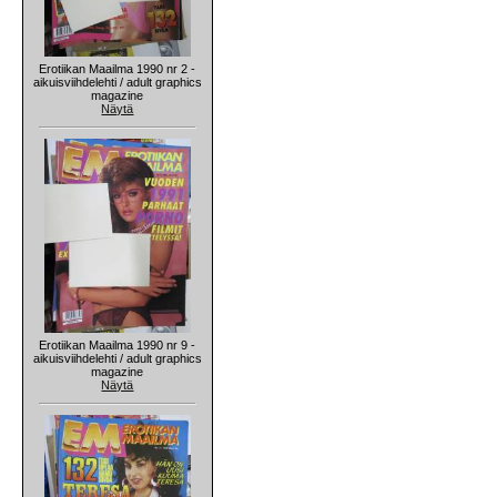
Erotiikan Maailma 1990 nr 2 -
aikuisviihdelehti / adult graphics
magazine
Näytä
Erotiikan Maailma 1990 nr 9 -
aikuisviihdelehti / adult graphics
magazine
Näytä