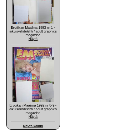
Erotiikan Maailma 1993 nr 1 -
aikuisviihdelehti / adult graphics
magazine
Näytä
Erotiikan Maailma 1992 nr 8-9 -
aikuisviihdelehti / adult graphics
magazine
Näytä
Näytä kaikki