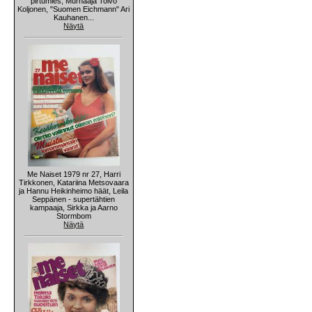
pirtumies, Murhaaja Toivo
Koljonen, "Suomen Eichmann" Ari
Kauhanen...
Näytä
Me Naiset 1979 nr 27, Harri
Tirkkonen, Katariina Metsovaara
ja Hannu Heikinheimo häät, Leila
Seppänen - supertähtien
kampaaja, Sirkka ja Aarno
Stormbom
Näytä