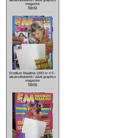
magazine
Näytä
Erotiikan Maailma 1993 nr 4-5 -
aikuisviihdelehti / adult graphics
magazine
Näytä