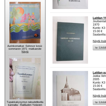
Laitilan Y
Joutsenlah
1970
Kunto: K3 
15.00 €
Saatavilla:
Näytä lisä
Aurinkomatkat -Solresor kesä-
Lisää
sommaren 1971 -matkaesite
Näytä
Laitilan 
Jukka Ve
2005
Kunto: K3
15.00 €
Saatavilla:
Näytä lisä
Tupakkakysymys taloudelliselta
Lisää
kannalta - Raittiuden Ystävien