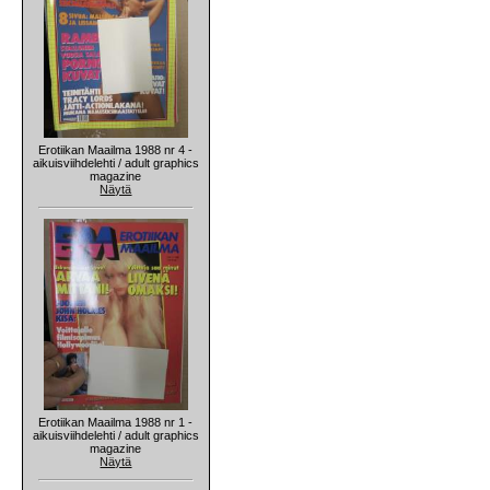
Erotiikan Maailma 1988 nr 4 -
aikuisviihdelehti / adult graphics
magazine
Näytä
Erotiikan Maailma 1988 nr 1 -
aikuisviihdelehti / adult graphics
magazine
Näytä