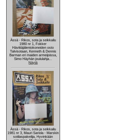
Ässä - Rikos, sota ja seikkailu
1980 nr 1, Fokker
Hävittäjälentokoneiden osto
Talvisotaan, Kenneth & Dennis
Barman eri maiden armeijoissa,
Simo Häyhän joululahja...
Näytä
Ässä - Rikos, sota ja seikkailu
1981 nr 3, Mauri Sariola - Marskin
sotilaspalvelija, Hyvinkään