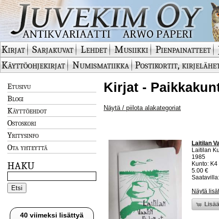
Kirjat
Sarjakuvat
Lehdet
Musiikki
Pienpainatteet
Käyttöohjekirjat
Numismatiikka
Postikortit, kirjelähe
Kirjat - Paikkakunt
Etusivu
Blogi
Näytä / piilota alakategoriat
Käyttöehdot
Ostoskori
Yritysinfo
Laitilan V
Ota yhteyttä
Laitilan 
1985
HAKU
Kunto: K4 
5.00 €
Saatavilla:
Näytä lisä
Lisää
40 viimeksi lisättyä