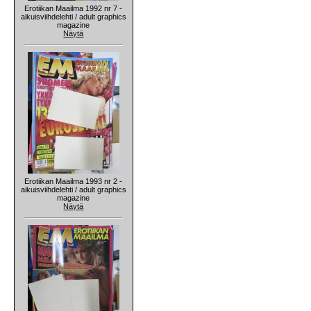
Erotiikan Maailma 1992 nr 7 -
aikuisviihdelehti / adult graphics
magazine
Näytä
Erotiikan Maailma 1993 nr 2 -
aikuisviihdelehti / adult graphics
magazine
Näytä