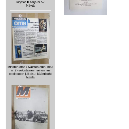
kirjasia II sarja nr 57
Näytä
Miesten oma / Naisten oma 1964
nr 2 -selostavan mainonnan
osoitteeton julkaisu, kääntölehti
Näytä