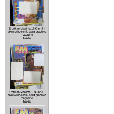
Erotiikan Maailma 1990 nr 5 -
aikuisviihdelehti / adult graphics
magazine
Näytä
Erotiikan Maailma 1995 nr 3 -
aikuisviihdelehti / adult graphics
magazine
Näytä