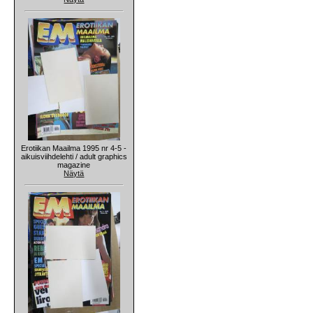
Erotiikan Maailma 1995 nr 4-5 -
aikuisviihdelehti / adult graphics
magazine
Näytä