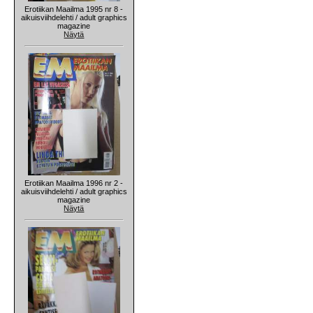
Erotiikan Maailma 1995 nr 8 -
aikuisviihdelehti / adult graphics
magazine
Näytä
Erotiikan Maailma 1996 nr 2 -
aikuisviihdelehti / adult graphics
magazine
Näytä