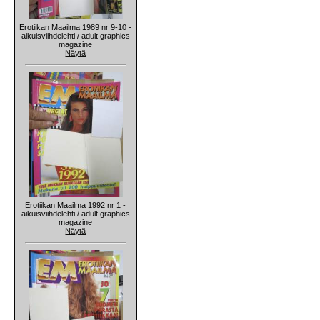
Erotiikan Maailma 1989 nr 9-10 -
aikuisviihdelehti / adult graphics
magazine
Näytä
Erotiikan Maailma 1992 nr 1 -
aikuisviihdelehti / adult graphics
magazine
Näytä