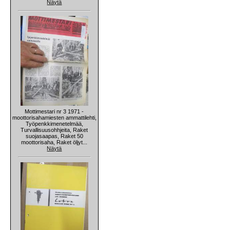
Näytä
Mottimestari nr 3 1971 -
moottorisahamiesten ammattilehti,
Työpenkkimenetelmää,
Turvallisuusohhjeita, Raket
suojasaapas, Raket 50
moottorisaha, Raket öljyt...
Näytä