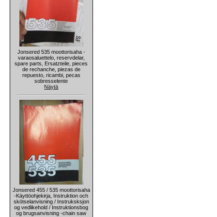
Jonsered 535 moottorisaha -
varaosaluettelo, reservdelar,
spare parts, Ersatzteile, pieces
de rechanche, piezas de
repuesto, ricambi, pecas
sobresselente
Näytä
Jonsered 455 / 535 moottorisaha
-Käyttöohjekirja, Instruktion och
skötselanvisning / Instruksksjon
og vedlikehold / Instruktionsbog
og brugsanvisning -chain saw