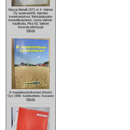
Maa ja Metalli 1971 nr 4 -Valmet
Oy asiakaslehti, Vakolan
konekoetukset, Metsätalouden
koneellistaminen, Uusia Valmet-
haulikoita, Pika 50, Valmet
Kouvola piirimyyjä
Näytä
K-maataloustyökoneet (Kesko
Oy) 1996 -tuoteluettelo / kuvasto
Näytä