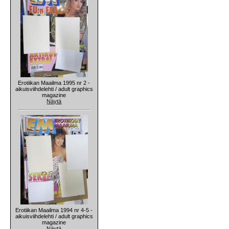
Erotiikan Maailma 1995 nr 2 -
aikuisviihdelehti / adult graphics
magazine
Näytä
Erotiikan Maailma 1994 nr 4-5 -
aikuisviihdelehti / adult graphics
magazine
Näytä