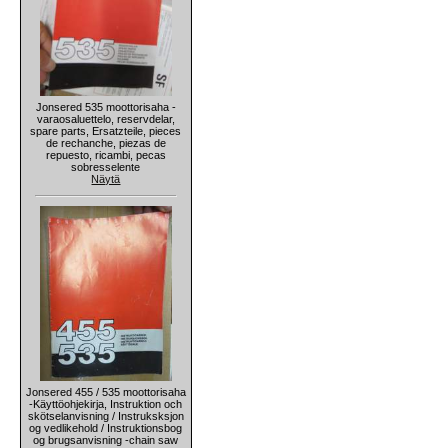
Jonsered 535 moottorisaha -
varaosaluettelo, reservdelar,
spare parts, Ersatzteile, pieces
de rechanche, piezas de
repuesto, ricambi, pecas
sobresselente
Näytä
Jonsered 455 / 535 moottorisaha
-Käyttöohjekirja, Instruktion och
skötselanvisning / Instruksksjon
og vedlikehold / Instruktionsbog
og brugsanvisning -chain saw