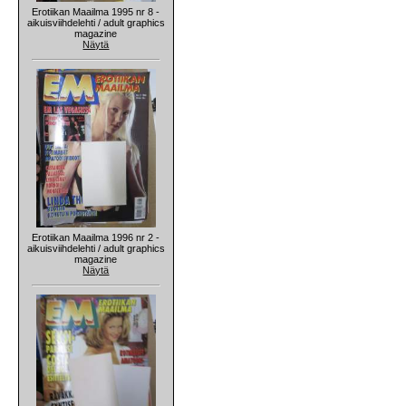
Erotiikan Maailma 1995 nr 8 -
aikuisviihdelehti / adult graphics
magazine
Näytä
Erotiikan Maailma 1996 nr 2 -
aikuisviihdelehti / adult graphics
magazine
Näytä