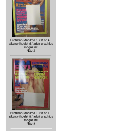
Erotiikan Maailma 1988 nr 4 -
aikuisviihdelehti / adult graphics
magazine
Näytä
Erotiikan Maailma 1988 nr 1 -
aikuisviihdelehti / adult graphics
magazine
Näytä