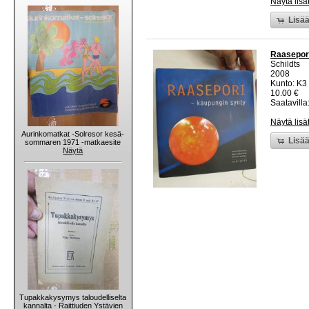
Näytä lisä
Lisää
Raasepori
Schildts
2008
Kunto: K3 
10.00 €
Saatavilla:
Näytä lisä
Aurinkomatkat -Solresor kesä-
Lisää
sommaren 1971 -matkaesite
Näytä
Tupakkakysymys taloudelliselta
kannalta - Raittiuden Ystävien