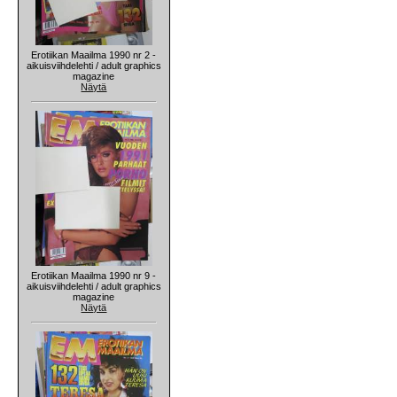
Erotiikan Maailma 1990 nr 2 -
aikuisviihdelehti / adult graphics
magazine
Näytä
Erotiikan Maailma 1990 nr 9 -
aikuisviihdelehti / adult graphics
magazine
Näytä