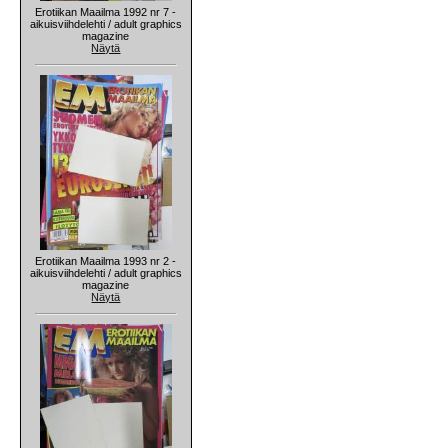
Erotiikan Maailma 1992 nr 7 -
aikuisviihdelehti / adult graphics
magazine
Näytä
Erotiikan Maailma 1993 nr 2 -
aikuisviihdelehti / adult graphics
magazine
Näytä