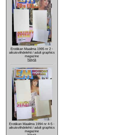
Erotiikan Maailma 1995 nr 2 -
aikuisviihdelehti / adult graphics
magazine
Näytä
Erotiikan Maailma 1994 nr 4-5 -
aikuisviihdelehti / adult graphics
magazine
Näytä