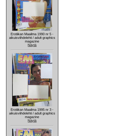
Erotiikan Maailma 1990 nr 5 -
aikuisviihdelehti / adult graphics
magazine
Näytä
Erotiikan Maailma 1995 nr 3 -
aikuisviihdelehti / adult graphics
magazine
Näytä