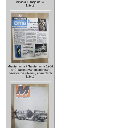
kirjasia II sarja nr 57
Näytä
Miesten oma / Naisten oma 1964
nr 2 -selostavan mainonnan
osoitteeton julkaisu, kääntölehti
Näytä