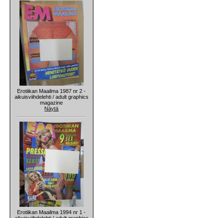
Erotiikan Maailma 1987 nr 2 -
aikuisviihdelehti / adult graphics
magazine
Näytä
Erotiikan Maailma 1994 nr 1 -
aikuisviihdelehti / adult graphics