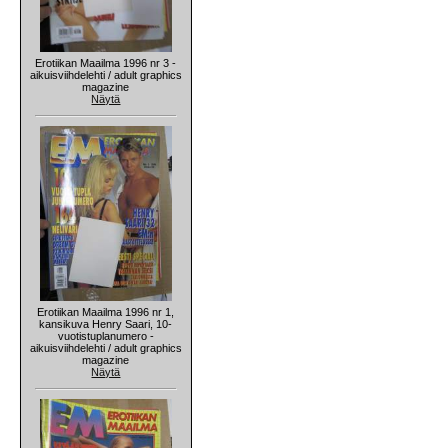
Erotiikan Maailma 1996 nr 3 -
aikuisviihdelehti / adult graphics
magazine
Näytä
Erotiikan Maailma 1996 nr 1,
kansikuva Henry Saari, 10-
vuotistuplanumero -
aikuisviihdelehti / adult graphics
magazine
Näytä