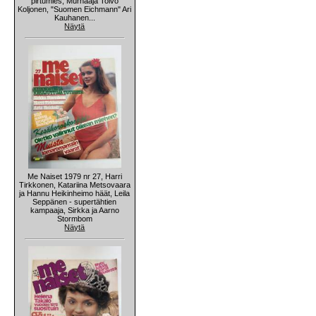
pirtumies, Murhaaja Toivo
Koljonen, "Suomen Eichmann" Ari
Kauhanen...
Näytä
Me Naiset 1979 nr 27, Harri
Tirkkonen, Katariina Metsovaara
ja Hannu Heikinheimo häät, Leila
Seppänen - supertähtien
kampaaja, Sirkka ja Aarno
Stormbom
Näytä