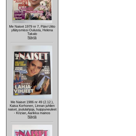
Me Naiset 1979 nr 7, Päivi Uitto
yllätysmissi Oulusta, Helena
Takalo
Näytä
Me Naiset 1986 nr 49 (2.12.),
Kaisa Korhonen, Linnan juhlien
naiset, joululahjoja, huippuneuleet
- Krizian, Aarikka mainos
Näytä