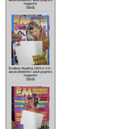
magazine
Näytä
Erotiikan Maailma 1993 nr 4-5 -
aikuisviihdelehti / adult graphics
magazine
Näytä