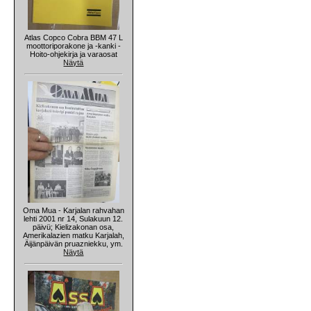
Atlas Copco Cobra BBM 47 L
moottoriporakone ja -kanki -
Hoito-ohjekirja ja varaosat
Näytä
Oma Mua - Karjalan rahvahan
lehti 2001 nr 14, Sulakuun 12.
päivü; Kielizakonan osa,
Amerikalazien matku Karjalah,
Äijänpäivän pruazniekku, ym.
Näytä