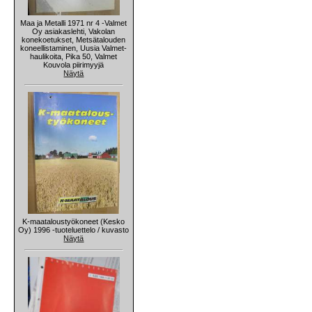
Maa ja Metalli 1971 nr 4 -Valmet
Oy asiakaslehti, Vakolan
konekoetukset, Metsätalouden
koneellistaminen, Uusia Valmet-
haulikoita, Pika 50, Valmet
Kouvola piirimyyjä
Näytä
K-maataloustyökoneet (Kesko
Oy) 1996 -tuoteluettelo / kuvasto
Näytä