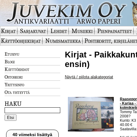
Kirjat
Sarjakuvat
Lehdet
Musiikki
Pienpainatteet
Käyttöohjekirjat
Numismatiikka
Postikortit, kirjelähe
Kirjat - Paikkakun
Etusivu
Blogi
ensin)
Käyttöehdot
Ostoskori
Näytä / piilota alakategoriat
Yritysinfo
Ota yhteyttä
Raasepori
HAKU
- Karjaa 
kolmikiel
Tommy Ta
2008?
Kunto: K3 
40.00 €
Saatavilla:
40 viimeksi lisättyä