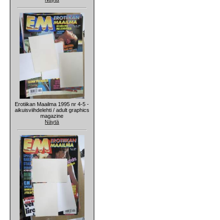
Erotiikan Maailma 1995 nr 4-5 -
aikuisviihdelehti / adult graphics
magazine
Näytä