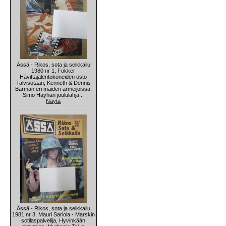
Ässä - Rikos, sota ja seikkailu
1980 nr 1, Fokker
Hävittäjälentokoneiden osto
Talvisotaan, Kenneth & Dennis
Barman eri maiden armeijoissa,
Simo Häyhän joululahja...
Näytä
Ässä - Rikos, sota ja seikkailu
1981 nr 3, Mauri Sariola - Marskin
sotilaspalvelija, Hyvinkään