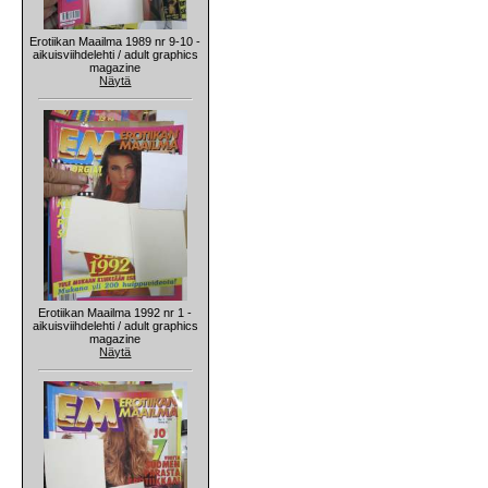
Erotiikan Maailma 1989 nr 9-10 -
aikuisviihdelehti / adult graphics
magazine
Näytä
Erotiikan Maailma 1992 nr 1 -
aikuisviihdelehti / adult graphics
magazine
Näytä