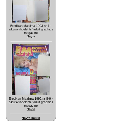
Erotiikan Maailma 1993 nr 1 -
aikuisviihdelehti / adult graphics
magazine
Näytä
Erotiikan Maailma 1992 nr 8-9 -
aikuisviihdelehti / adult graphics
magazine
Näytä
Näytä kaikki