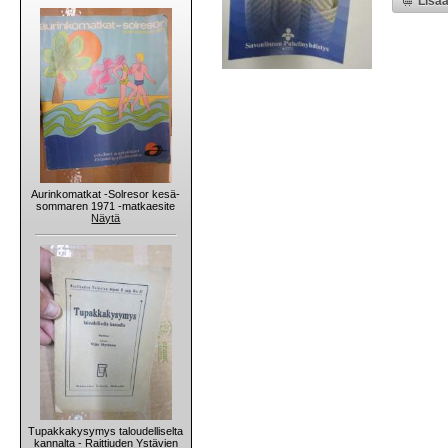
Lisää
Aurinkomatkat -Solresor kesä-
sommaren 1971 -matkaesite
Näytä
Tupakkakysymys taloudelliselta
kannalta - Raittiuden Ystävien