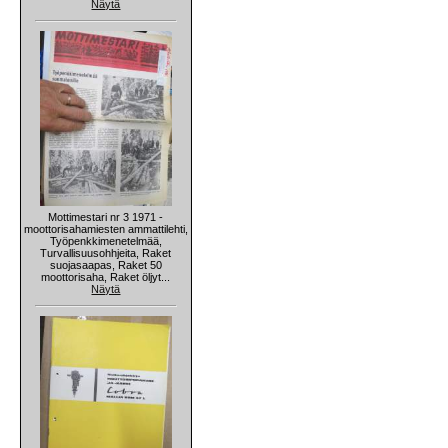
Näytä
Mottimestari nr 3 1971 -
moottorisahamiesten ammattilehti,
Työpenkkimenetelmää,
Turvallisuusohhjeita, Raket
suojasaapas, Raket 50
moottorisaha, Raket öljyt...
Näytä