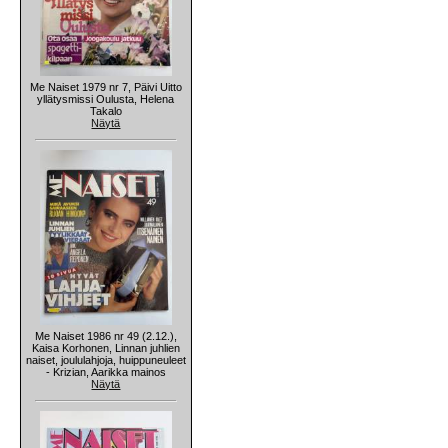
Me Naiset 1979 nr 7, Päivi Uitto
yllätysmissi Oulusta, Helena
Takalo
Näytä
Me Naiset 1986 nr 49 (2.12.),
Kaisa Korhonen, Linnan juhlien
naiset, joululahjoja, huippuneuleet
- Krizian, Aarikka mainos
Näytä