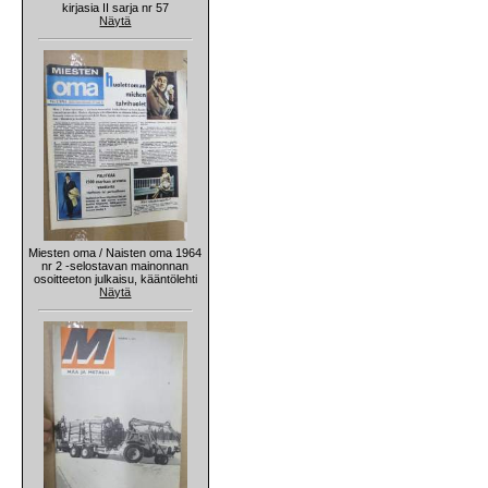
kirjasia II sarja nr 57
Näytä
Miesten oma / Naisten oma 1964
nr 2 -selostavan mainonnan
osoitteeton julkaisu, kääntölehti
Näytä