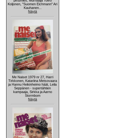
pirtumies, Murhaaja Toivo
Koljonen, "Suomen Eichmann" Ari
Kauhanen...
Näytä
Me Naiset 1979 nr 27, Harri
Tirkkonen, Katariina Metsovaara
ja Hannu Heikinheimo häät, Leila
Seppänen - supertähtien
kampaaja, Sirkka ja Aarno
Stormbom
Näytä