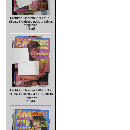
Erotiikan Maailma 1990 nr 2 -
aikuisviihdelehti / adult graphics
magazine
Näytä
Erotiikan Maailma 1990 nr 9 -
aikuisviihdelehti / adult graphics
magazine
Näytä