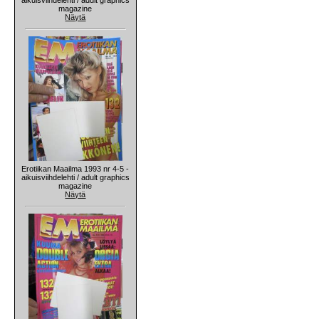
magazine
Näytä
Erotiikan Maailma 1993 nr 4-5 -
aikuisviihdelehti / adult graphics
magazine
Näytä