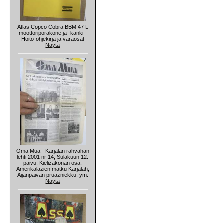
Atlas Copco Cobra BBM 47 L
moottoriporakone ja -kanki -
Hoito-ohjekirja ja varaosat
Näytä
Oma Mua - Karjalan rahvahan
lehti 2001 nr 14, Sulakuun 12.
päivü; Kielizakonan osa,
Amerikalazien matku Karjalah,
Äijänpäivän pruazniekku, ym.
Näytä