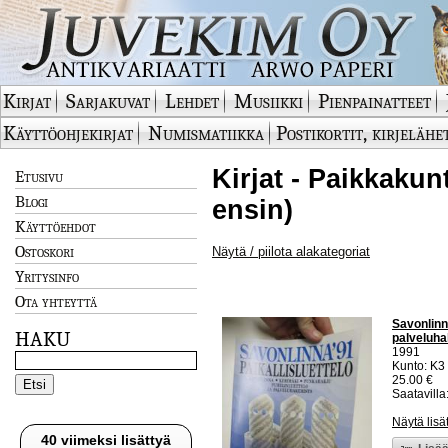
Kirjat
Sarjakuvat
Lehdet
Musiikki
Pienpainatteet
Käyttöohjekirjat
Numismatiikka
Postikortit, kirjelähe
Kirjat - Paikkakun
Etusivu
Blogi
ensin)
Käyttöehdot
Ostoskori
Näytä / piilota alakategoriat
Yritysinfo
Ota yhteyttä
Savonlinn
HAKU
palveluha
1991
Kunto: K3
25.00 €
Saatavilla:
Näytä lisä
40 viimeksi lisättyä