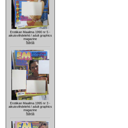
Erotiikan Maailma 1990 nr 5 -
aikuisviihdelehti / adult graphics
magazine
Näytä
Erotiikan Maailma 1995 nr 3 -
aikuisviihdelehti / adult graphics
magazine
Näytä