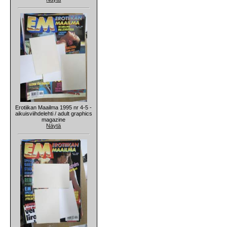
Erotiikan Maailma 1995 nr 4-5 -
aikuisviihdelehti / adult graphics
magazine
Näytä