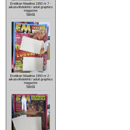
Erotiikan Maailma 1992 nr 7 -
aikuisviihdelehti / adult graphics
magazine
Näytä
Erotiikan Maailma 1993 nr 2 -
aikuisviihdelehti / adult graphics
magazine
Näytä