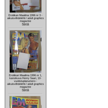
Erotiikan Maailma 1996 nr 3 -
aikuisviihdelehti / adult graphics
magazine
Näytä
Erotiikan Maailma 1996 nr 1,
kansikuva Henry Saari, 10-
vuotistuplanumero -
aikuisviihdelehti / adult graphics
magazine
Näytä