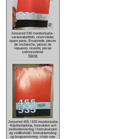
Jonsered 535 moottorisaha -
varaosaluettelo, reservdelar,
spare parts, Ersatzteile, pieces
de rechanche, piezas de
repuesto, ricambi, pecas
sobresselente
Näytä
Jonsered 455 / 535 moottorisaha
-Käyttöohjekirja, Instruktion och
skötselanvisning / Instruksksjon
og vedlikehold / Instruktionsbog
og brugsanvisning -chain saw