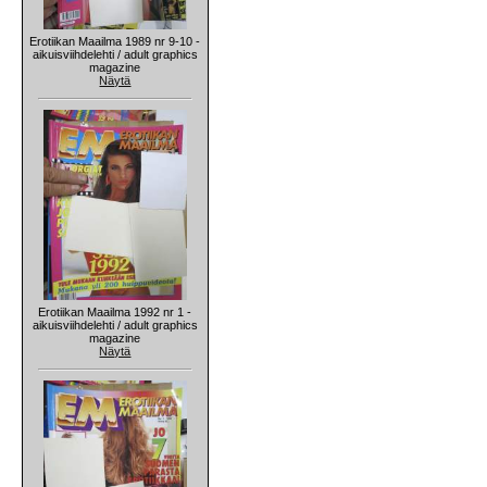
Erotiikan Maailma 1989 nr 9-10 -
aikuisviihdelehti / adult graphics
magazine
Näytä
Erotiikan Maailma 1992 nr 1 -
aikuisviihdelehti / adult graphics
magazine
Näytä