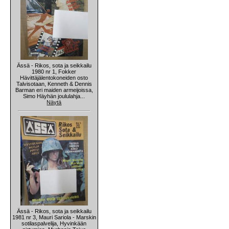
Ässä - Rikos, sota ja seikkailu
1980 nr 1, Fokker
Hävittäjälentokoneiden osto
Talvisotaan, Kenneth & Dennis
Barman eri maiden armeijoissa,
Simo Häyhän joululahja...
Näytä
Ässä - Rikos, sota ja seikkailu
1981 nr 3, Mauri Sariola - Marskin
sotilaspalvelija, Hyvinkään