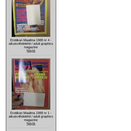
Erotiikan Maailma 1988 nr 4 -
aikuisviihdelehti / adult graphics
magazine
Näytä
Erotiikan Maailma 1988 nr 1 -
aikuisviihdelehti / adult graphics
magazine
Näytä