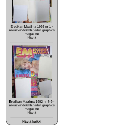
Erotiikan Maailma 1993 nr 1 -
aikuisviihdelehti / adult graphics
magazine
Näytä
Erotiikan Maailma 1992 nr 8-9 -
aikuisviihdelehti / adult graphics
magazine
Näytä
Näytä kaikki