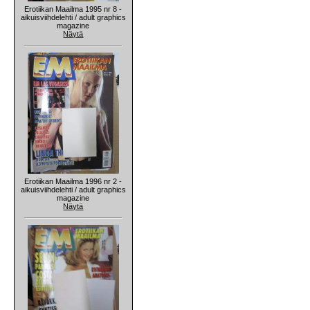
Erotiikan Maailma 1995 nr 8 -
aikuisviihdelehti / adult graphics
magazine
Näytä
Erotiikan Maailma 1996 nr 2 -
aikuisviihdelehti / adult graphics
magazine
Näytä