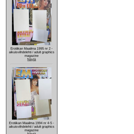
Erotiikan Maailma 1995 nr 2 -
aikuisviihdelehti / adult graphics
magazine
Näytä
Erotiikan Maailma 1994 nr 4-5 -
aikuisviihdelehti / adult graphics
magazine
Näytä