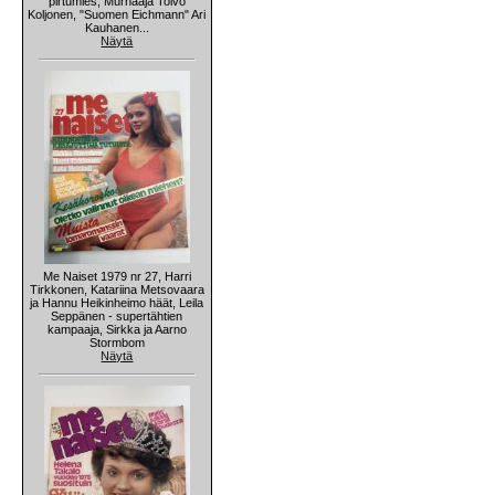
pirtumies, Murhaaja Toivo
Koljonen, "Suomen Eichmann" Ari
Kauhanen...
Näytä
Me Naiset 1979 nr 27, Harri
Tirkkonen, Katariina Metsovaara
ja Hannu Heikinheimo häät, Leila
Seppänen - supertähtien
kampaaja, Sirkka ja Aarno
Stormbom
Näytä