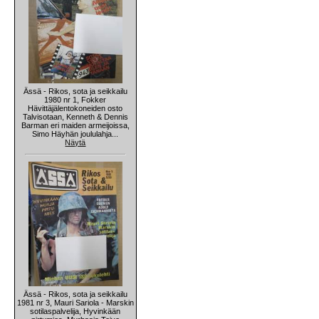
Ässä - Rikos, sota ja seikkailu
1980 nr 1, Fokker
Hävittäjälentokoneiden osto
Talvisotaan, Kenneth & Dennis
Barman eri maiden armeijoissa,
Simo Häyhän joululahja...
Näytä
Ässä - Rikos, sota ja seikkailu
1981 nr 3, Mauri Sariola - Marskin
sotilaspalvelija, Hyvinkään