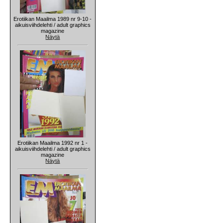
Erotiikan Maailma 1989 nr 9-10 -
aikuisviihdelehti / adult graphics
magazine
Näytä
Erotiikan Maailma 1992 nr 1 -
aikuisviihdelehti / adult graphics
magazine
Näytä