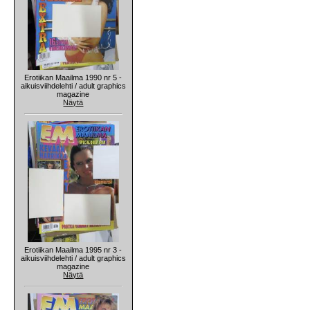
Erotiikan Maailma 1990 nr 5 -
aikuisviihdelehti / adult graphics
magazine
Näytä
Erotiikan Maailma 1995 nr 3 -
aikuisviihdelehti / adult graphics
magazine
Näytä