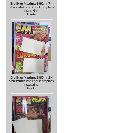
Erotiikan Maailma 1992 nr 7 -
aikuisviihdelehti / adult graphics
magazine
Näytä
Erotiikan Maailma 1993 nr 2 -
aikuisviihdelehti / adult graphics
magazine
Näytä