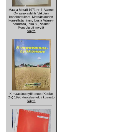
Maa ja Metalli 1971 nr 4 -Valmet
Oy asiakaslehti, Vakolan
konekoetukset, Metsätalouden
koneellistaminen, Uusia Valmet-
haulikoita, Pika 50, Valmet
Kouvola piirimyyjä
Näytä
K-maataloustyökoneet (Kesko
Oy) 1996 -tuoteluettelo / kuvasto
Näytä