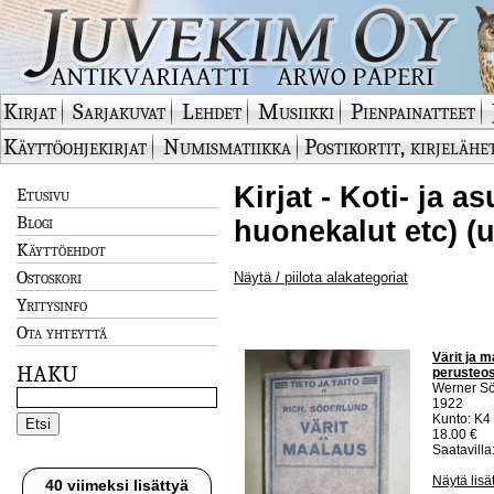
Kirjat
Sarjakuvat
Lehdet
Musiikki
Pienpainatteet
Käyttöohjekirjat
Numismatiikka
Postikortit, kirjelähe
Kirjat - Koti- ja a
Etusivu
Blogi
huonekalut etc) (
Käyttöehdot
Ostoskori
Näytä / piilota alakategoriat
Yritysinfo
Ota yhteyttä
Värit ja 
HAKU
perusteo
Werner Sö
1922
Kunto: K4
18.00 €
Saatavilla:
Näytä lisä
40 viimeksi lisättyä