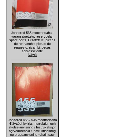
Jonsered 535 moottorisaha -
varaosaluettelo, reservdelar,
spare parts, Ersatzteile, pieces
de rechanche, piezas de
repuesto, ricambi, pecas
sobresselente
Näytä
Jonsered 455 / 535 moottorisaha
-Käyttöohjekirja, Instruktion och
skötselanvisning / Instruksksjon
og vedlikehold / Instruktionsbog
og brugsanvisning -chain saw