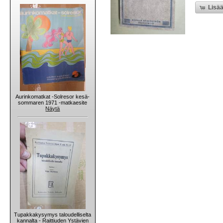
Lisää
Aurinkomatkat -Solresor kesä-
sommaren 1971 -matkaesite
Näytä
Tupakkakysymys taloudelliselta
kannalta - Raittiuden Ystävien