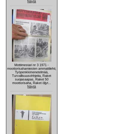
Näytä
Mottimestari nr 3 1971 -
moottorisahamiesten ammattilehti,
Työpenkkimenetelmää,
Turvallisuusohhjeita, Raket
suojasaapas, Raket 50
moottorisaha, Raket öljyt...
Näytä