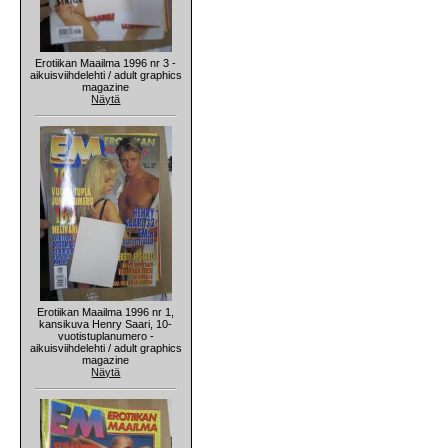
Erotiikan Maailma 1996 nr 3 -
aikuisviihdelehti / adult graphics
magazine
Näytä
Erotiikan Maailma 1996 nr 1,
kansikuva Henry Saari, 10-
vuotistuplanumero -
aikuisviihdelehti / adult graphics
magazine
Näytä