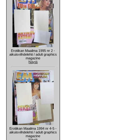
Erotiikan Maailma 1995 nr 2 -
aikuisviihdelehti / adult graphics
magazine
Näytä
Erotiikan Maailma 1994 nr 4-5 -
aikuisviihdelehti / adult graphics
magazine
Näytä