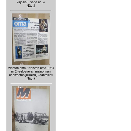
kirjasia II sarja nr 57
Näytä
Miesten oma / Naisten oma 1964
nr 2 -selostavan mainonnan
osoitteeton julkaisu, kääntölehti
Näytä