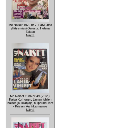
Me Naiset 1979 nr 7, Päivi Uitto
yllätysmissi Oulusta, Helena
Takalo
Näytä
Me Naiset 1986 nr 49 (2.12.),
Kaisa Korhonen, Linnan juhlien
naiset, joululahjoja, huippuneuleet
- Krizian, Aarikka mainos
Näytä