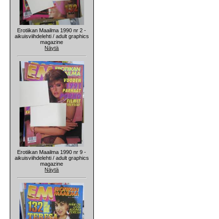
Erotiikan Maailma 1990 nr 2 -
aikuisviihdelehti / adult graphics
magazine
Näytä
Erotiikan Maailma 1990 nr 9 -
aikuisviihdelehti / adult graphics
magazine
Näytä