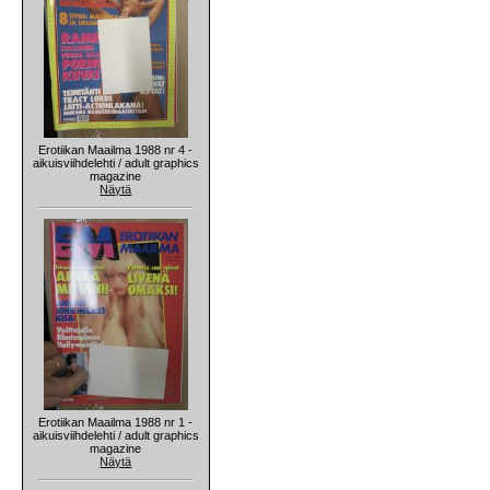
Erotiikan Maailma 1988 nr 4 -
aikuisviihdelehti / adult graphics
magazine
Näytä
Erotiikan Maailma 1988 nr 1 -
aikuisviihdelehti / adult graphics
magazine
Näytä