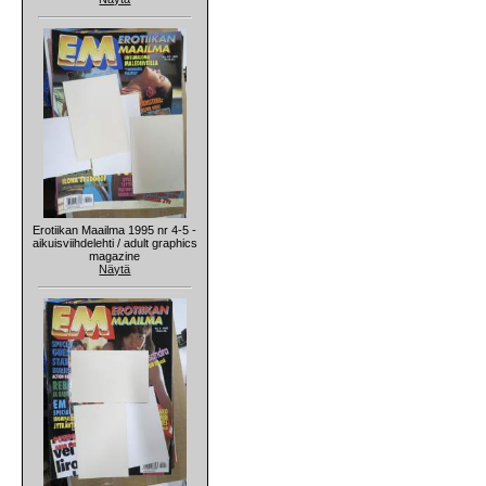
Erotiikan Maailma 1995 nr 4-5 -
aikuisviihdelehti / adult graphics
magazine
Näytä