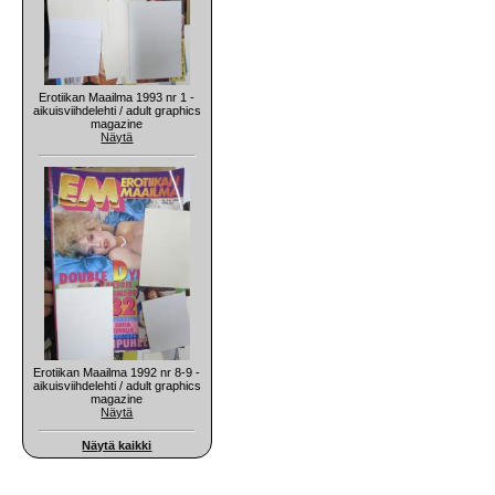
Erotiikan Maailma 1993 nr 1 -
aikuisviihdelehti / adult graphics
magazine
Näytä
Erotiikan Maailma 1992 nr 8-9 -
aikuisviihdelehti / adult graphics
magazine
Näytä
Näytä kaikki