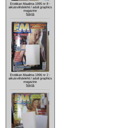
Erotiikan Maailma 1995 nr 8 -
aikuisviihdelehti / adult graphics
magazine
Näytä
Erotiikan Maailma 1996 nr 2 -
aikuisviihdelehti / adult graphics
magazine
Näytä