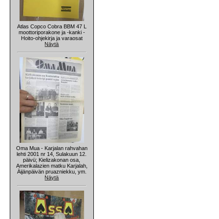
Atlas Copco Cobra BBM 47 L
moottoriporakone ja -kanki -
Hoito-ohjekirja ja varaosat
Näytä
Oma Mua - Karjalan rahvahan
lehti 2001 nr 14, Sulakuun 12.
päivü; Kielizakonan osa,
Amerikalazien matku Karjalah,
Äijänpäivän pruazniekku, ym.
Näytä