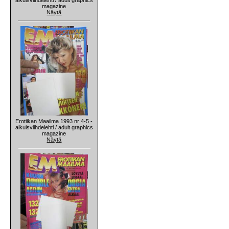
magazine
Näytä
Erotiikan Maailma 1993 nr 4-5 -
aikuisviihdelehti / adult graphics
magazine
Näytä