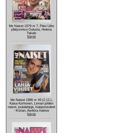
Me Naiset 1979 nr 7, Päivi Uitto
yllätysmissi Oulusta, Helena
Takalo
Näytä
Me Naiset 1986 nr 49 (2.12.),
Kaisa Korhonen, Linnan juhlien
naiset, joululahjoja, huippuneuleet
- Krizian, Aarikka mainos
Näytä