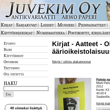
Kirjat
Sarjakuvat
Lehdet
Musiikki
Pienpainatteet
Käyttöohjekirjat
Numismatiikka
Postikortit, kirjelähe
Kirjat - Aatteet - 
Etusivu
Blogi
äärioikeistolaisuu
Käyttöehdot
Ostoskori
Näytä / piilota alakategoriat
Yritysinfo
Ota yhteyttä
Pahoja nat
HAKU
Mark Parl
2012
Kunto: K3 
40.00 €
Saatavilla:
Näytä lisä
40 viimeksi lisättyä