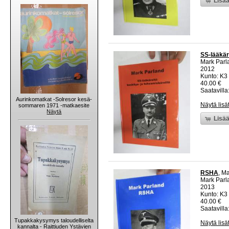
Lisää
SS-lääkäre
Mark Parl
2012
Kunto: K3 
40.00 €
Saatavilla:
Aurinkomatkat -Solresor kesä-
Näytä lisä
sommaren 1971 -matkaesite
Näytä
Lisää
RSHA
, M
Mark Parl
2013
Kunto: K3 
40.00 €
Saatavilla:
Tupakkakysymys taloudelliselta
Näytä lisä
kannalta - Raittiuden Ystävien