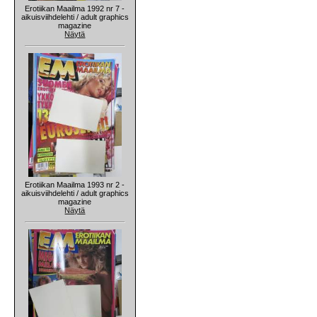
Erotiikan Maailma 1992 nr 7 -
aikuisviihdelehti / adult graphics
magazine
Näytä
Erotiikan Maailma 1993 nr 2 -
aikuisviihdelehti / adult graphics
magazine
Näytä