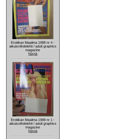
Erotiikan Maailma 1988 nr 4 -
aikuisviihdelehti / adult graphics
magazine
Näytä
Erotiikan Maailma 1988 nr 1 -
aikuisviihdelehti / adult graphics
magazine
Näytä