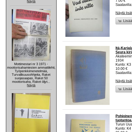
7.00 €
Näytä
Saatavilla:
Näytä lisä
Lisää
Itä-Karja
Seura kirj
Akateemin
1934
Mottimestari nr 3 1971 -
Kunto: K3 
moottorisahamiesten ammattilehti,
10.00 €
Työpenkkimenetelmää,
Saatavilla:
Turvallisuusohhjeita, Raket
suojasaapas, Raket 50
Näytä lisä
moottorisaha, Raket öljyt...
Näytä
Lisää
Pohjoinen 
tuotantoa
Turun Uus
Kunto: K4