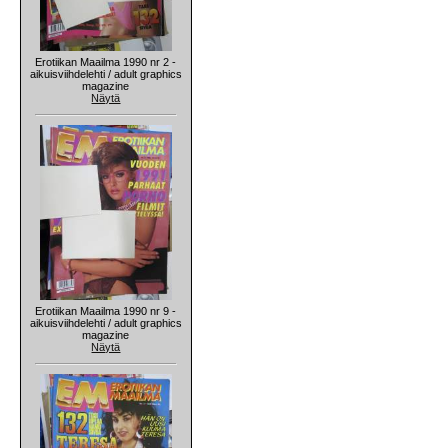
Erotiikan Maailma 1990 nr 2 -
aikuisviihdelehti / adult graphics
magazine
Näytä
Erotiikan Maailma 1990 nr 9 -
aikuisviihdelehti / adult graphics
magazine
Näytä