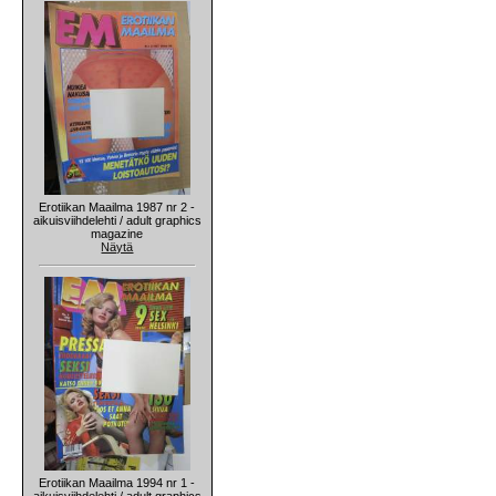
Erotiikan Maailma 1987 nr 2 -
aikuisviihdelehti / adult graphics
magazine
Näytä
Erotiikan Maailma 1994 nr 1 -
aikuisviihdelehti / adult graphics