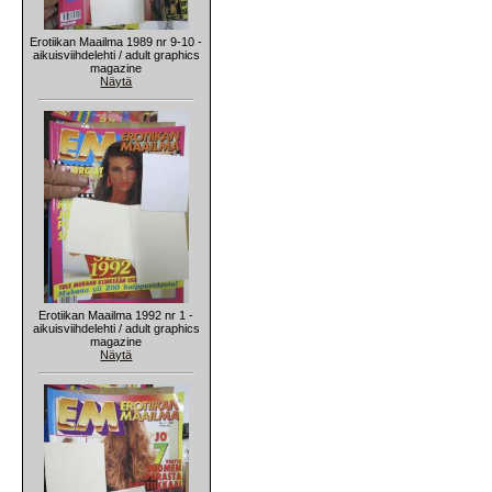
Erotiikan Maailma 1989 nr 9-10 -
aikuisviihdelehti / adult graphics
magazine
Näytä
Erotiikan Maailma 1992 nr 1 -
aikuisviihdelehti / adult graphics
magazine
Näytä