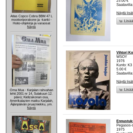
25.00 €
Saatavilla
Näytä lisä
Atlas Copco Cobra BBM 47 L
moottoriporakone ja -kanki -
Lisää
Hoito-ohjekirja ja varaosat
Näytä
Vihtori K
WSOY
1976
Kunto: K3 
5.00 €
Saatavilla:
Näytä lisä
Lisää
Oma Mua - Karjalan rahvahan
lehti 2001 nr 14, Sulakuun 12.
päivü; Kielizakonan osa,
Amerikalazien matku Karjalah,
Äijänpäivän pruazniekku, ym.
Näytä
Ennustuks
Pegasos-
1975