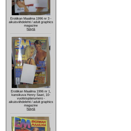
Erotiikan Maailma 1996 nr 3 -
aikuisviihdelehti / adult graphics
magazine
Näytä
Erotiikan Maailma 1996 nr 1,
kansikuva Henry Saari, 10-
vuotistuplanumero -
aikuisviihdelehti / adult graphics
magazine
Näytä