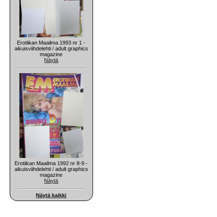
Erotiikan Maailma 1993 nr 1 -
aikuisviihdelehti / adult graphics
magazine
Näytä
Erotiikan Maailma 1992 nr 8-9 -
aikuisviihdelehti / adult graphics
magazine
Näytä
Näytä kaikki