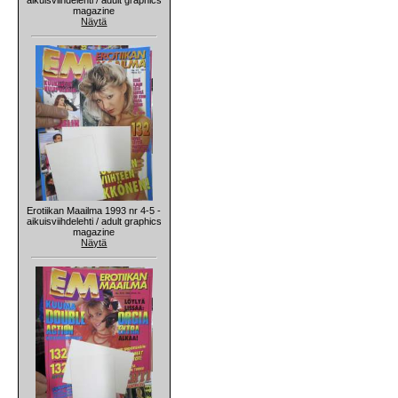
magazine
Näytä
Erotiikan Maailma 1993 nr 4-5 -
aikuisviihdelehti / adult graphics
magazine
Näytä