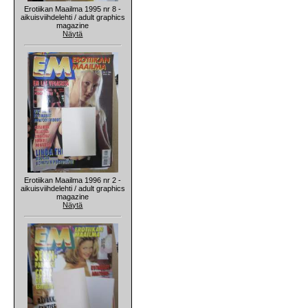
Erotiikan Maailma 1995 nr 8 -
aikuisviihdelehti / adult graphics
magazine
Näytä
Erotiikan Maailma 1996 nr 2 -
aikuisviihdelehti / adult graphics
magazine
Näytä