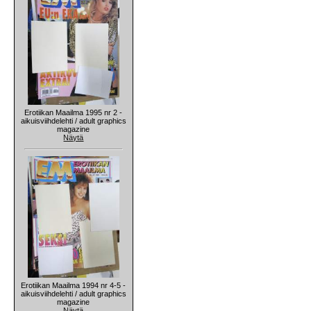
Erotiikan Maailma 1995 nr 2 -
aikuisviihdelehti / adult graphics
magazine
Näytä
Erotiikan Maailma 1994 nr 4-5 -
aikuisviihdelehti / adult graphics
magazine
Näytä