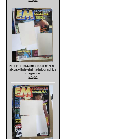
Erotiikan Maailma 1995 nr 4-5 -
aikuisviihdelehti / adult graphics
magazine
Näytä