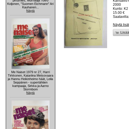
pirtumies, Murhaaja Toivo
Kansallis-
Koljonen, "Suomen Eichmann" Ari
2000
Kauhanen...
Kunto: K2 
Näytä
15.00 €
Saatavilla:
Näytä lisä
Lisää
Me Naiset 1979 nr 27, Harri
Tirkkonen, Katariina Metsovaara
ja Hannu Heikinheimo häät, Leila
Seppänen - supertähtien
kampaaja, Sirkka ja Aarno
Stormbom
Näytä