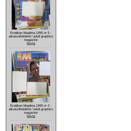
Erotiikan Maailma 1990 nr 5 -
aikuisviihdelehti / adult graphics
magazine
Näytä
Erotiikan Maailma 1995 nr 3 -
aikuisviihdelehti / adult graphics
magazine
Näytä