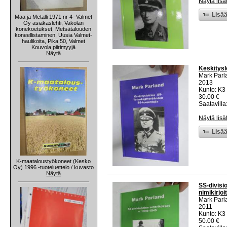
Näytä lisä
Lisää
Maa ja Metalli 1971 nr 4 -Valmet
Oy asiakaslehti, Vakolan
konekoetukset, Metsätalouden
koneellistaminen, Uusia Valmet-
haulikoita, Pika 50, Valmet
Kouvola piirimyyjä
Näytä
Keskitysl
Mark Parl
2013
Kunto: K3 
30.00 €
Saatavilla:
Näytä lisä
Lisää
K-maataloustyökoneet (Kesko
Oy) 1996 -tuoteluettelo / kuvasto
Näytä
SS-divisi
nimikirjoi
Mark Parl
2011
Kunto: K3 
50.00 €