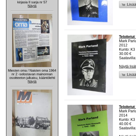
kirjasia II sarja nr 57
Lisää
Näytä
Teloitetu
Mark Parl
2012
Kunto: K3 
30.00 €
Saatavilla:
Näytä lisä
Miesten oma / Naisten oma 1964
nr 2 -selostavan mainonnan
Lisää
osoitteeton julkaisu, kääntölehti
Näytä
Teloitetut
Mark Parl
2014
Kunto: K3 
40.00 €
Saatavilla: