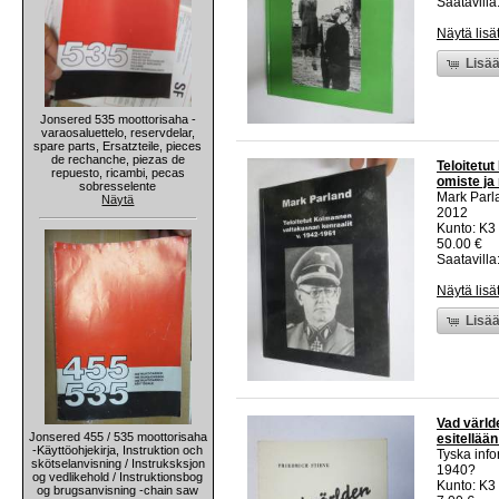
Saatavilla:
Näytä lisä
Lisää
Jonsered 535 moottorisaha -
varaosaluettelo, reservdelar,
spare parts, Ersatzteile, pieces
de rechanche, piezas de
Teloitetu
repuesto, ricambi, pecas
omiste ja 
sobresselente
Mark Parl
Näytä
2012
Kunto: K3 
50.00 €
Saatavilla:
Näytä lisä
Lisää
Vad värld
Jonsered 455 / 535 moottorisaha
esitellää
-Käyttöohjekirja, Instruktion och
Tyska inf
skötselanvisning / Instruksksjon
1940?
og vedlikehold / Instruktionsbog
Kunto: K3
og brugsanvisning -chain saw