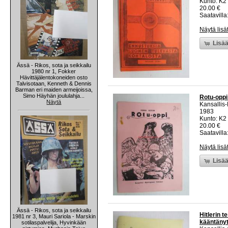
Kunto: K2 
20.00 €
Saatavilla:
Näytä lisä
Lisää
Ässä - Rikos, sota ja seikkailu
1980 nr 1, Fokker
Hävittäjälentokoneiden osto
Talvisotaan, Kenneth & Dennis
Barman eri maiden armeijoissa,
Simo Häyhän joululahja...
Rotu-oppi 
Näytä
Kansallis
1983
Kunto: K2 
20.00 €
Saatavilla:
Näytä lisä
Lisää
Ässä - Rikos, sota ja seikkailu
Hitlerin t
1981 nr 3, Mauri Sariola - Marskin
kääntänyt,
sotilaspalvelija, Hyvinkään