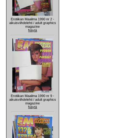
Erotiikan Maailma 1990 nr 2 -
aikuisviihdelehti / adult graphics
magazine
Näytä
Erotiikan Maailma 1990 nr 9 -
aikuisviihdelehti / adult graphics
magazine
Näytä