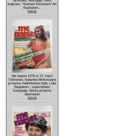
pirtumies, Murhaaja Toivo
Koljonen, "Suomen Eichmann" Ari
Kauhanen...
Näytä
Me Naiset 1979 nr 27, Harri
Tirkkonen, Katariina Metsovaara
ja Hannu Heikinheimo häät, Leila
Seppänen - supertähtien
kampaaja, Sirkka ja Aarno
Stormbom
Näytä