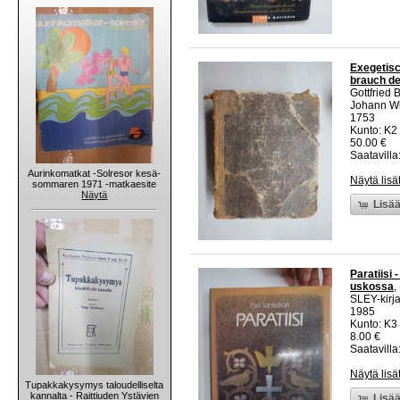
Exegetisc
brauch de
Gottfried 
Johann Wi
1753
Kunto: K2 
50.00 €
Saatavilla:
Aurinkomatkat -Solresor kesä-
Näytä lisä
sommaren 1971 -matkaesite
Näytä
Lisää
Paratiisi 
uskossa
,
SLEY-kirja
1985
Kunto: K3 
8.00 €
Saatavilla:
Näytä lisä
Tupakkakysymys taloudelliselta
kannalta - Raittiuden Ystävien
Lisää