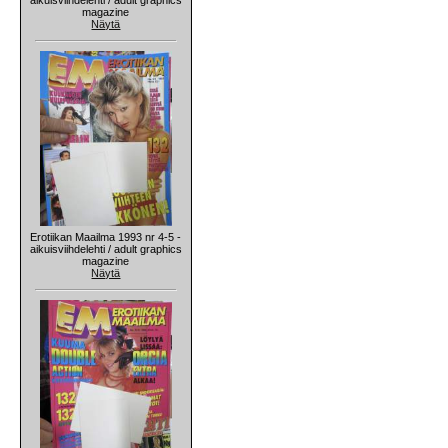
magazine
Näytä
Erotiikan Maailma 1993 nr 4-5 -
aikuisviihdelehti / adult graphics
magazine
Näytä