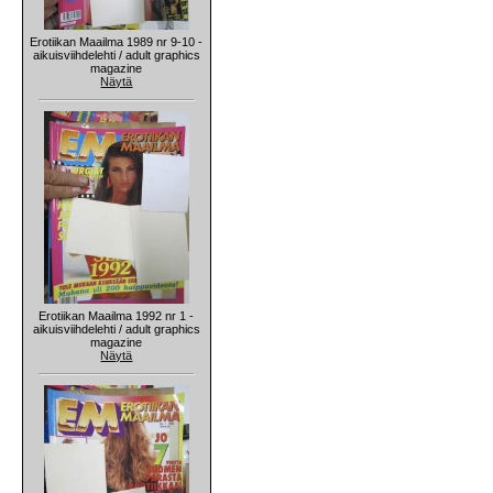
Erotiikan Maailma 1989 nr 9-10 -
aikuisviihdelehti / adult graphics
magazine
Näytä
Erotiikan Maailma 1992 nr 1 -
aikuisviihdelehti / adult graphics
magazine
Näytä