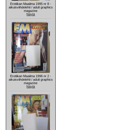
Erotiikan Maailma 1995 nr 8 -
aikuisviihdelehti / adult graphics
magazine
Näytä
Erotiikan Maailma 1996 nr 2 -
aikuisviihdelehti / adult graphics
magazine
Näytä