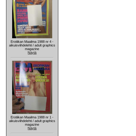
Erotiikan Maailma 1988 nr 4 -
aikuisviihdelehti / adult graphics
magazine
Näytä
Erotiikan Maailma 1988 nr 1 -
aikuisviihdelehti / adult graphics
magazine
Näytä