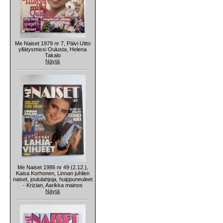
Me Naiset 1979 nr 7, Päivi Uitto
yllätysmissi Oulusta, Helena
Takalo
Näytä
Me Naiset 1986 nr 49 (2.12.),
Kaisa Korhonen, Linnan juhlien
naiset, joululahjoja, huippuneuleet
- Krizian, Aarikka mainos
Näytä