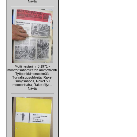
Näytä
Mottimestari nr 3 1971 -
moottorisahamiesten ammattilehti,
Työpenkkimenetelmää,
Turvallisuusohhjeita, Raket
suojasaapas, Raket 50
moottorisaha, Raket öljyt...
Näytä