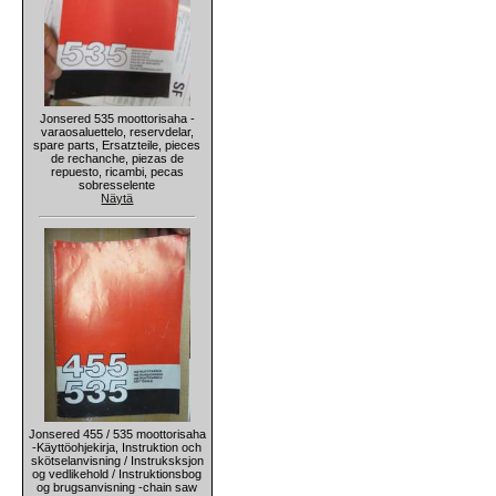
Jonsered 535 moottorisaha -
varaosaluettelo, reservdelar,
spare parts, Ersatzteile, pieces
de rechanche, piezas de
repuesto, ricambi, pecas
sobresselente
Näytä
Jonsered 455 / 535 moottorisaha
-Käyttöohjekirja, Instruktion och
skötselanvisning / Instruksksjon
og vedlikehold / Instruktionsbog
og brugsanvisning -chain saw