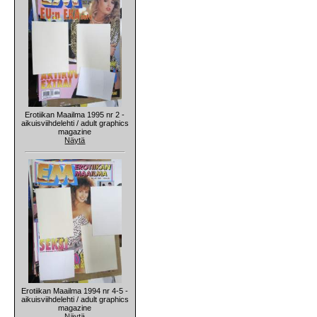
Erotiikan Maailma 1995 nr 2 -
aikuisviihdelehti / adult graphics
magazine
Näytä
Erotiikan Maailma 1994 nr 4-5 -
aikuisviihdelehti / adult graphics
magazine
Näytä