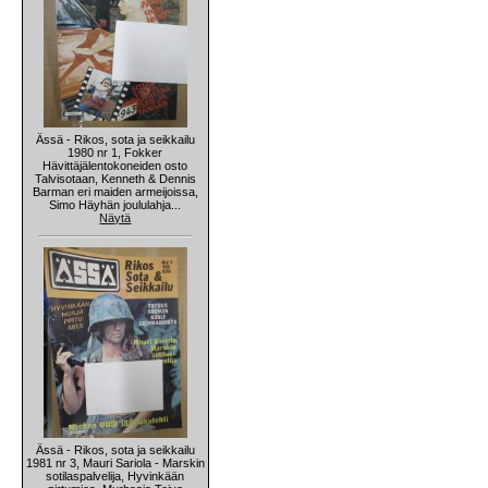
Ässä - Rikos, sota ja seikkailu
1980 nr 1, Fokker
Hävittäjälentokoneiden osto
Talvisotaan, Kenneth & Dennis
Barman eri maiden armeijoissa,
Simo Häyhän joululahja...
Näytä
Ässä - Rikos, sota ja seikkailu
1981 nr 3, Mauri Sariola - Marskin
sotilaspalvelija, Hyvinkään