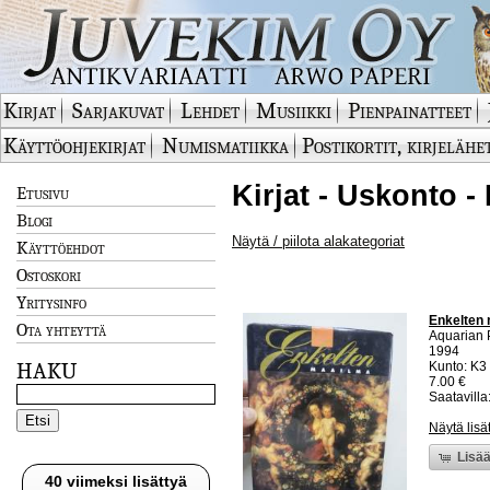
Kirjat
Sarjakuvat
Lehdet
Musiikki
Pienpainatteet
Käyttöohjekirjat
Numismatiikka
Postikortit, kirjelähe
Kirjat - Uskonto -
Etusivu
Blogi
Näytä / piilota alakategoriat
Käyttöehdot
Ostoskori
Yritysinfo
Enkelten 
Ota yhteyttä
Aquarian 
1994
HAKU
Kunto: K3 
7.00 €
Saatavilla:
Näytä lisä
Lisää
40 viimeksi lisättyä