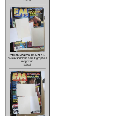
Erotiikan Maailma 1995 nr 4-5 -
aikuisviihdelehti / adult graphics
magazine
Näytä