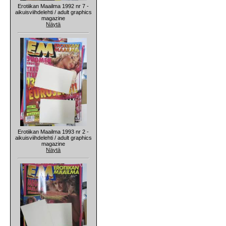
Erotiikan Maailma 1992 nr 7 -
aikuisviihdelehti / adult graphics
magazine
Näytä
Erotiikan Maailma 1993 nr 2 -
aikuisviihdelehti / adult graphics
magazine
Näytä