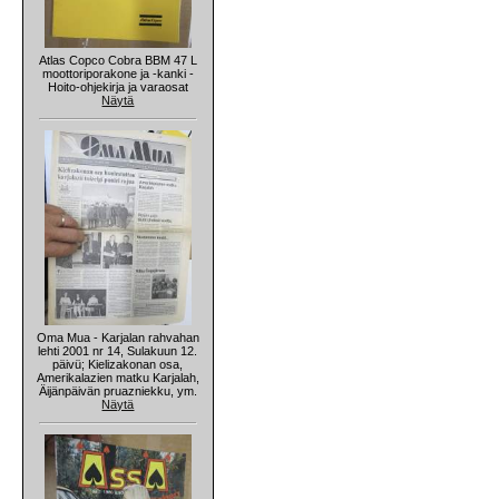
Atlas Copco Cobra BBM 47 L
moottoriporakone ja -kanki -
Hoito-ohjekirja ja varaosat
Näytä
Oma Mua - Karjalan rahvahan
lehti 2001 nr 14, Sulakuun 12.
päivü; Kielizakonan osa,
Amerikalazien matku Karjalah,
Äijänpäivän pruazniekku, ym.
Näytä