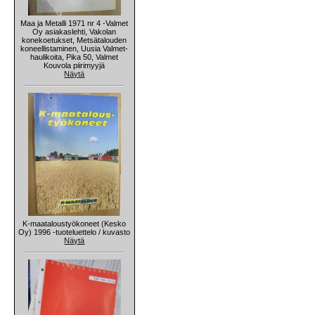
Maa ja Metalli 1971 nr 4 -Valmet
Oy asiakaslehti, Vakolan
konekoetukset, Metsätalouden
koneellistaminen, Uusia Valmet-
haulikoita, Pika 50, Valmet
Kouvola piirimyyjä
Näytä
K-maataloustyökoneet (Kesko
Oy) 1996 -tuoteluettelo / kuvasto
Näytä