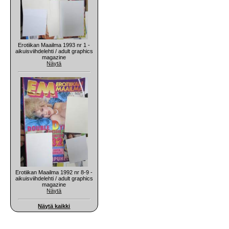
Erotiikan Maailma 1993 nr 1 -
aikuisviihdelehti / adult graphics
magazine
Näytä
Erotiikan Maailma 1992 nr 8-9 -
aikuisviihdelehti / adult graphics
magazine
Näytä
Näytä kaikki