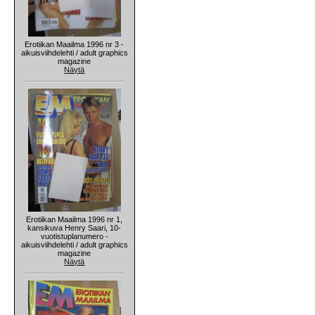
Erotiikan Maailma 1996 nr 3 -
aikuisviihdelehti / adult graphics
magazine
Näytä
Erotiikan Maailma 1996 nr 1,
kansikuva Henry Saari, 10-
vuotistuplanumero -
aikuisviihdelehti / adult graphics
magazine
Näytä