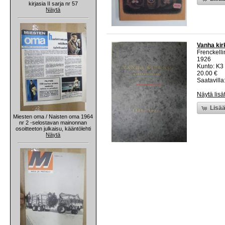
kirjasia II sarja nr 57
Näytä
Vanha kir
Frenckelli
1926
Kunto: K3
20.00 €
Saatavilla:
Näytä lisä
Lisää
Miesten oma / Naisten oma 1964
nr 2 -selostavan mainonnan
osoitteeton julkaisu, kääntölehti
Näytä