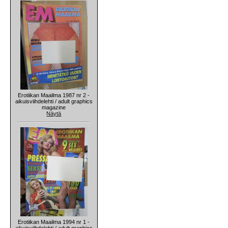
Erotiikan Maailma 1987 nr 2 -
aikuisviihdelehti / adult graphics
magazine
Näytä
Erotiikan Maailma 1994 nr 1 -
aikuisviihdelehti / adult graphics