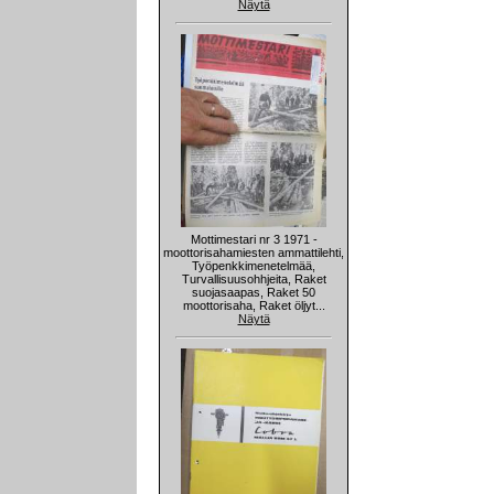
Näytä
Mottimestari nr 3 1971 -
moottorisahamiesten ammattilehti,
Työpenkkimenetelmää,
Turvallisuusohhjeita, Raket
suojasaapas, Raket 50
moottorisaha, Raket öljyt...
Näytä