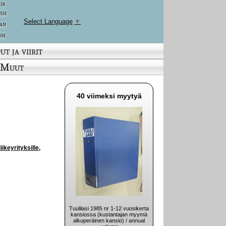
 in
ish
Select Language
▼
an
sh
ut ja viirit
Muut
40 viimeksi myytyä
iikeyrityksille,
Tuulilasi 1985 nr 1-12 vuosikerta
kansiossa (kustantajan myymä
alkuperäinen kansio) / annual