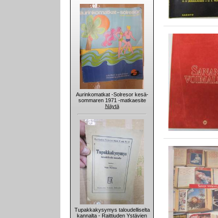
Aurinkomatkat -Solresor kesä-
sommaren 1971 -matkaesite
Näytä
Tupakkakysymys taloudelliselta
kannalta - Raittiuden Ystävien