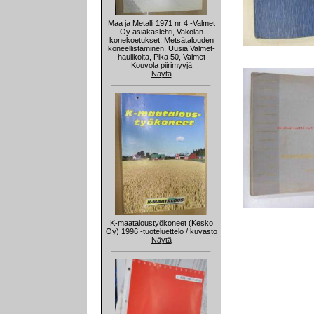
Maa ja Metalli 1971 nr 4 -Valmet
Oy asiakaslehti, Vakolan
konekoetukset, Metsätalouden
koneellistaminen, Uusia Valmet-
haulikoita, Pika 50, Valmet
Kouvola piirimyyjä
Näytä
K-maataloustyökoneet (Kesko
Oy) 1996 -tuoteluettelo / kuvasto
Näytä