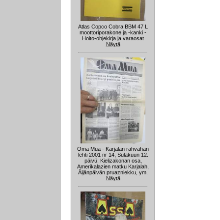
Atlas Copco Cobra BBM 47 L
moottoriporakone ja -kanki -
Hoito-ohjekirja ja varaosat
Näytä
Oma Mua - Karjalan rahvahan
lehti 2001 nr 14, Sulakuun 12.
päivü; Kielizakonan osa,
Amerikalazien matku Karjalah,
Äijänpäivän pruazniekku, ym.
Näytä