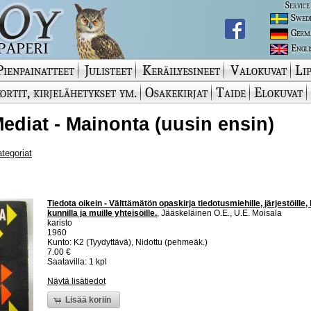
Service
Swed
Germ
Engli
Pienpainatteet
Julisteet
Keräilyesineet
Valokuvat
Lip
ortit, kirjelähetykset ym.
Osakekirjat
Taide
Elokuvat
 Mediat - Mainonta (uusin ensin)
ategoriat
Tiedota oikein - Välttämätön opaskirja tiedotusmiehille, järjestöille, l
kunnilla ja muille yhteisöille.
, Jääskeläinen O.E., U.E. Moisala
karisto
1960
Kunto: K2 (Tyydyttävä), Nidottu (pehmeäk.)
7.00 €
Saatavilla: 1 kpl
Näytä lisätiedot
Lisää koriin