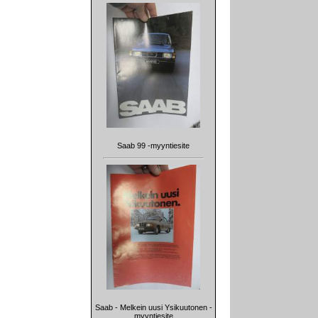
Saab 99 -myyntiesite
Saab - Melkein uusi Ysikuutonen -
myyntiesite