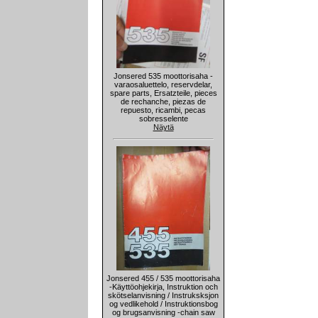
Jonsered 535 moottorisaha -
varaosaluettelo, reservdelar,
spare parts, Ersatzteile, pieces
de rechanche, piezas de
repuesto, ricambi, pecas
sobresselente
Näytä
Jonsered 455 / 535 moottorisaha
-Käyttöohjekirja, Instruktion och
skötselanvisning / Instruksksjon
og vedlikehold / Instruktionsbog
og brugsanvisning -chain saw