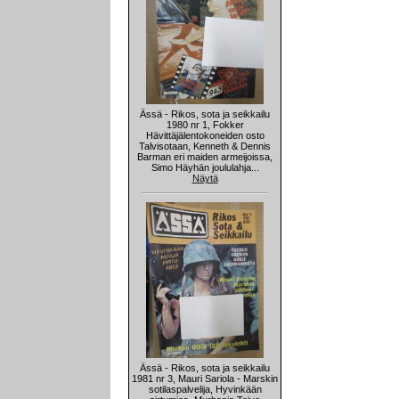
Ässä - Rikos, sota ja seikkailu
1980 nr 1, Fokker
Hävittäjälentokoneiden osto
Talvisotaan, Kenneth & Dennis
Barman eri maiden armeijoissa,
Simo Häyhän joululahja...
Näytä
Ässä - Rikos, sota ja seikkailu
1981 nr 3, Mauri Sariola - Marskin
sotilaspalvelija, Hyvinkään