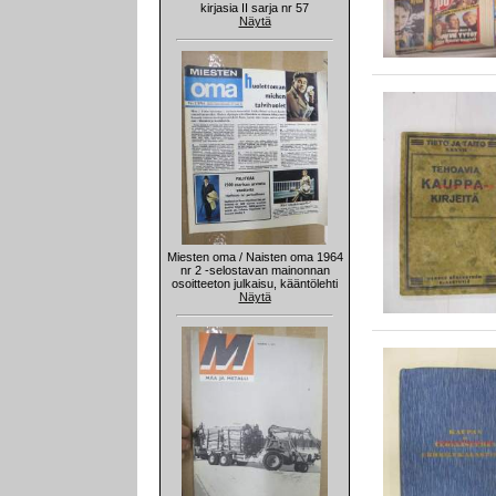
kirjasia II sarja nr 57
Näytä
Miesten oma / Naisten oma 1964
nr 2 -selostavan mainonnan
osoitteeton julkaisu, kääntölehti
Näytä