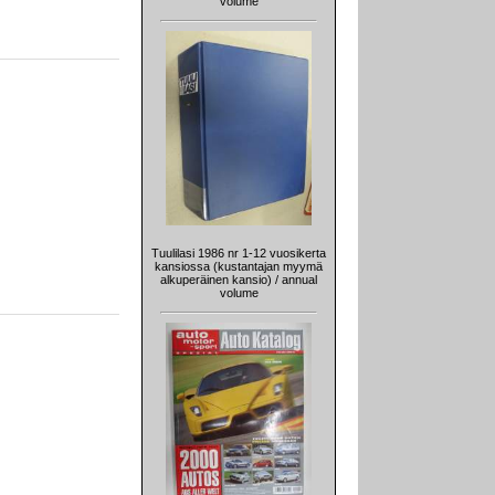
volume
Tuulilasi 1986 nr 1-12 vuosikerta
kansiossa (kustantajan myymä
alkuperäinen kansio) / annual
volume