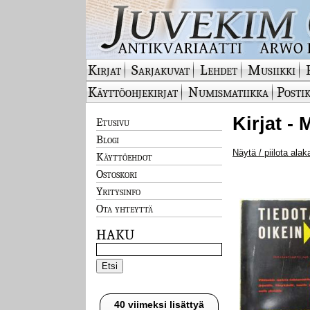
Kirjat
Sarjakuvat
Lehdet
Musiikki
Käyttöohjekirjat
Numismatiikka
Postik
Kirjat -
Etusivu
Blogi
Näytä / piilota alak
Käyttöehdot
Ostoskori
Yritysinfo
Ota yhteyttä
HAKU
40 viimeksi lisättyä