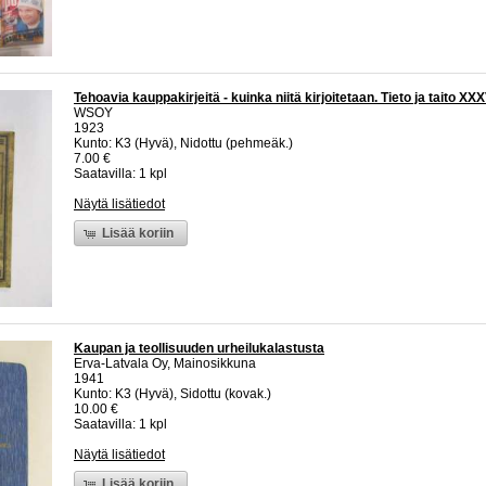
Tehoavia kauppakirjeitä - kuinka niitä kirjoitetaan. Tieto ja taito XXX
WSOY
1923
Kunto: K3 (Hyvä), Nidottu (pehmeäk.)
7.00 €
Saatavilla: 1 kpl
Näytä lisätiedot
Lisää koriin
Kaupan ja teollisuuden urheilukalastusta
Erva-Latvala Oy, Mainosikkuna
1941
Kunto: K3 (Hyvä), Sidottu (kovak.)
10.00 €
Saatavilla: 1 kpl
Näytä lisätiedot
Lisää koriin