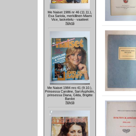
Me Naiset 1986 nr 46 (11.11.),
Esa Sariola, merkillinen Miami
Vice, laskettelu - vaatteet
Näytä
Me Naiset 1984 nro 41 (9.10.),
Prinsessa Caroline, Sari Aspholm,
prinsessa Diana, Gilda, Brigitte
Bardot
Näytä