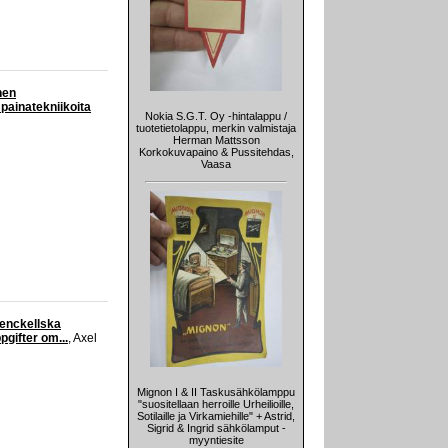
nen
 painatekniikoita
Nokia S.G.T. Oy -hintalappu /
tuotetietolappu, merkin valmistaja
Herman Mattsson
Korkokuvapaino & Pussitehdas,
Vaasa
renckellska
pgifter om...
, Axel
Mignon I & II Taskusähkölamppu
"suositellaan herroille Urheilioille,
Sotilaille ja Virkamiehille" + Astrid,
Sigrid & Ingrid sähkölamput -
myyntiesite