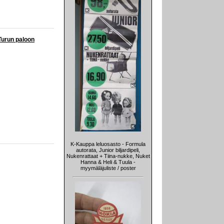
Turun paloon
K-Kauppa leluosasto - Formula
autorata, Junior biljardipeli,
Nukenrattaat + Tiina-nukke, Nuket
Hanna & Heli & Tuula -
myymäläjuliste / poster