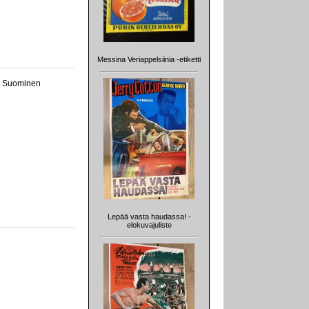
Messina Veriappelsiinia -etiketti
avi Suominen
Lepää vasta haudassa! -
elokuvajuliste