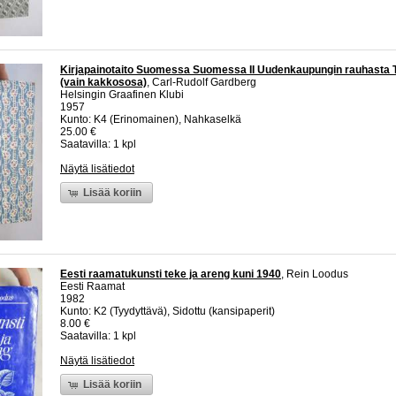
Kirjapainotaito Suomessa Suomessa II Uudenkaupungin rauhasta 
(vain kakkososa)
, Carl-Rudolf Gardberg
Helsingin Graafinen Klubi
1957
Kunto: K4 (Erinomainen), Nahkaselkä
25.00 €
Saatavilla: 1 kpl
Näytä lisätiedot
Lisää koriin
Eesti raamatukunsti teke ja areng kuni 1940
, Rein Loodus
Eesti Raamat
1982
Kunto: K2 (Tyydyttävä), Sidottu (kansipaperit)
8.00 €
Saatavilla: 1 kpl
Näytä lisätiedot
Lisää koriin