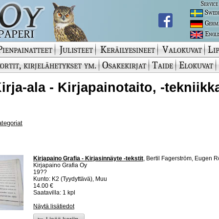
Service
Swed
Germ
Engli
Pienpainatteet
Julisteet
Keräilyesineet
Valokuvat
Lip
ortit, kirjelähetykset ym.
Osakekirjat
Taide
Elokuvat
Kirja-ala - Kirjapainotaito, -tekniik
ategoriat
Kirjapaino Grafia - Kirjasinnäyte -tekstit
, Bertil Fagerström, Eugen R
Kirjapaino Grafia Oy
19??
Kunto: K2 (Tyydyttävä), Muu
14.00 €
Saatavilla: 1 kpl
Näytä lisätiedot