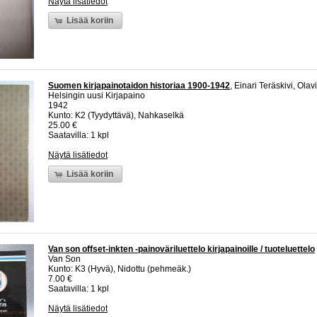
Näytä lisätiedot
Lisää koriin
Suomen kirjapainotaidon historiaa 1900-1942
, Einari Teräskivi, Ol
Helsingin uusi Kirjapaino
1942
Kunto: K2 (Tyydyttävä), Nahkaselkä
25.00 €
Saatavilla: 1 kpl
Näytä lisätiedot
Lisää koriin
Van son offset-inkten -painoväriluettelo kirjapainoille / tuoteluettelo
Van Son
Kunto: K3 (Hyvä), Nidottu (pehmeäk.)
7.00 €
Saatavilla: 1 kpl
Näytä lisätiedot