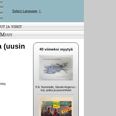
 in
ish
Select Language
▼
an
sh
ut ja viirit
Muut
ka (uusin
40 viimeksi myytyä
örby
P.A. Nummelin, Sävele Angervo -
Isä, poika ja puuvenheet