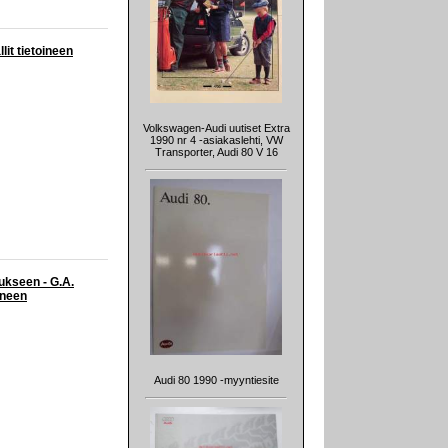
lit tietoineen
Volkswagen-Audi uutiset Extra
1990 nr 4 -asiakaslehti, VW
Transporter, Audi 80 V 16
ukseen - G.A.
ineen
Audi 80 1990 -myyntiesite