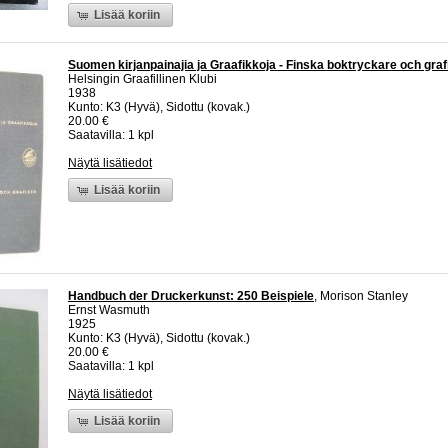
Lisää koriin
Suomen kirjanpainajia ja Graafikkoja - Finska boktryckare och graf
Helsingin Graafillinen Klubi
1938
Kunto: K3 (Hyvä), Sidottu (kovak.)
20.00 €
Saatavilla: 1 kpl
Näytä lisätiedot
Lisää koriin
Handbuch der Druckerkunst: 250 Beispiele
, Morison Stanley
Ernst Wasmuth
1925
Kunto: K3 (Hyvä), Sidottu (kovak.)
20.00 €
Saatavilla: 1 kpl
Näytä lisätiedot
Lisää koriin