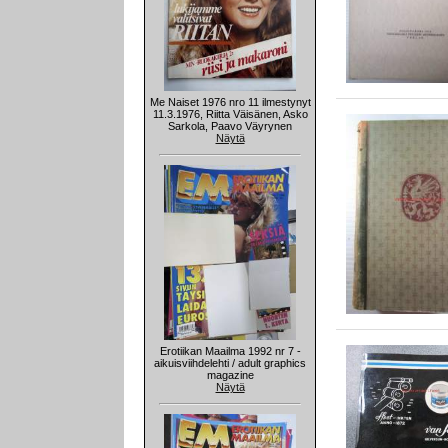
Me Naiset 1976 nro 11 ilmestynyt
11.3.1976, Riitta Väisänen, Asko
Sarkola, Paavo Väyrynen
Näytä
Erotiikan Maailma 1992 nr 7 -
aikuisviihdelehti / adult graphics
magazine
Näytä