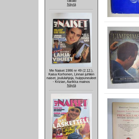
Takalo
Näytä
Me Naiset 1986 nr 49 (2.12.),
Kaisa Korhonen, Linnan juhlien
naiset, joululahjoja, huippuneuleet
- Krizian, Aarikka mainos
Näytä