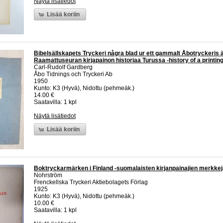
Näytä lisätiedot
Lisää koriin
Bibelsällskapets Tryckeri några blad ur ett gammalt Åbotryckeris ä
Raamattuseuran kirjapainon historiaa Turussa -history of a printin
Carl-Rudolf Gardberg
Åbo Tidnings och Tryckeri Ab
1950
Kunto: K3 (Hyvä), Nidottu (pehmeäk.)
14.00 €
Saatavilla: 1 kpl
Näytä lisätiedot
Lisää koriin
Boktryckarmärken i Finland -suomalaisten kirjanpainajien merkke
Nohrström
Frenckellska Tryckeri Aktiebolagets Förlag
1925
Kunto: K3 (Hyvä), Nidottu (pehmeäk.)
10.00 €
Saatavilla: 1 kpl