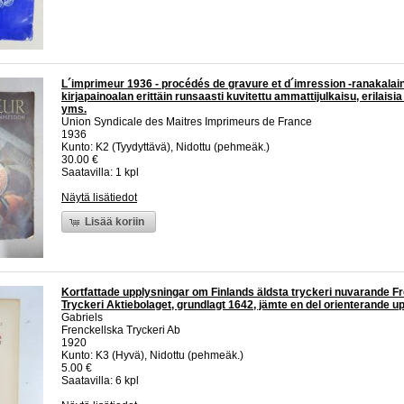
L´imprimeur 1936 - procédés de gravure et d´imression -ranakalai
kirjapainoalan erittäin runsaasti kuvitettu ammattijulkaisu, erilaisia
yms.
Union Syndicale des Maitres Imprimeurs de France
1936
Kunto: K2 (Tyydyttävä), Nidottu (pehmeäk.)
30.00 €
Saatavilla: 1 kpl
Näytä lisätiedot
Lisää koriin
Kortfattade upplysningar om Finlands äldsta tryckeri nuvarande F
Tryckeri Aktiebolaget, grundlagt 1642, jämte en del orienterande up
Gabriels
Frenckellska Tryckeri Ab
1920
Kunto: K3 (Hyvä), Nidottu (pehmeäk.)
5.00 €
Saatavilla: 6 kpl