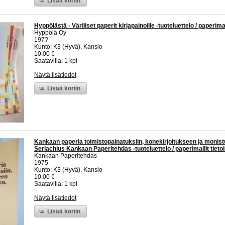
Lisää koriin
Hyppölästä - Väriliset paperit kirjapainoille -tuoteluettelo / paperimal
Hyppölä Oy
197?
Kunto: K3 (Hyvä), Kansio
10.00 €
Saatavilla: 1 kpl
Näytä lisätiedot
Lisää koriin
Kankaan paperia toimistopainatuksiin, konekirjoitukseen ja monist
Serlachius Kankaan Paperitehdas -tuoteluettelo / paperimallit tieto
Kankaan Paperitehdas
1975
Kunto: K3 (Hyvä), Kansio
10.00 €
Saatavilla: 1 kpl
Näytä lisätiedot
Lisää koriin