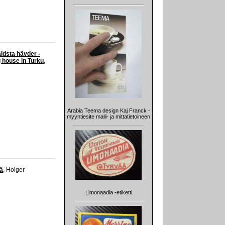
ldsta hävder -
g house in Turku
,
Arabia Teema design Kaj Franck -
myyntiesite malli- ja mittatietoineen
jä
, Holger
Limonaadia -etiketti