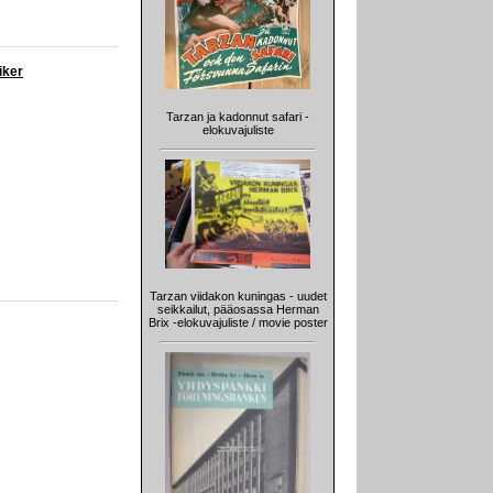
iker
Tarzan ja kadonnut safari -
elokuvajuliste
Tarzan viidakon kuningas - uudet
seikkailut, pääosassa Herman
Brix -elokuvajuliste / movie poster