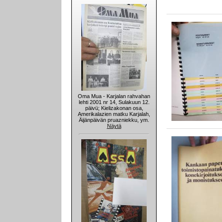
Oma Mua - Karjalan rahvahan
lehti 2001 nr 14, Sulakuun 12.
päivü; Kielizakonan osa,
Amerikalazien matku Karjalah,
Äijänpäivän pruazniekku, ym.
Näytä