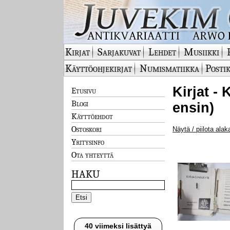
Kirjat
Sarjakuvat
Lehdet
Musiikki
Käyttöohjekirjat
Numismatiikka
Postik
Kirjat - 
Etusivu
Blogi
ensin)
Käyttöehdot
Ostoskori
Näytä / piilota alak
Yritysinfo
Ota yhteyttä
HAKU
40 viimeksi lisättyä