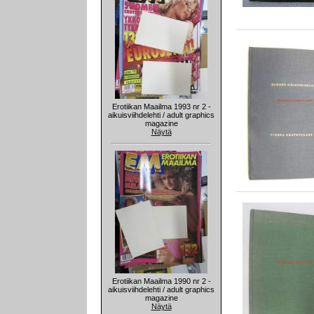
Erotiikan Maailma 1993 nr 2 -
aikuisviihdelehti / adult graphics
magazine
Näytä
Erotiikan Maailma 1990 nr 2 -
aikuisviihdelehti / adult graphics
magazine
Näytä