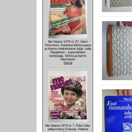
Me Naiset 1979 nr 27, Harri
Tirkkonen, Katariina Metsovaara
ja Hannu Heikinheimo häät, Leila
Seppänen - supertähtien
kampaaja, Sirkka ja Aarno
Stormbom
Näytä
Me Naiset 1979 nr 7, Päivi Uitto
yllätysmissi Oulusta, Helena