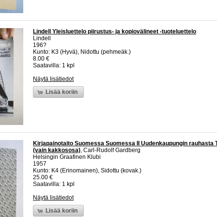
Lindell Yleisluettelo piirustus- ja kopiovälineet -tuoteluettelo
Lindell
196?
Kunto: K3 (Hyvä), Nidottu (pehmeäk.)
8.00 €
Saatavilla: 1 kpl
Näytä lisätiedot
Lisää koriin
Kirjapainotaito Suomessa Suomessa II Uudenkaupungin rauhasta 
(vain kakkososa)
, Carl-Rudolf Gardberg
Helsingin Graafinen Klubi
1957
Kunto: K4 (Erinomainen), Sidottu (kovak.)
25.00 €
Saatavilla: 1 kpl
Näytä lisätiedot
Lisää koriin