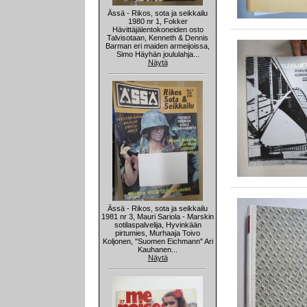
Ässä - Rikos, sota ja seikkailu
1980 nr 1, Fokker
Hävittäjälentokoneiden osto
Talvisotaan, Kenneth & Dennis
Barman eri maiden armeijoissa,
Simo Häyhän joululahja...
Näytä
Ässä - Rikos, sota ja seikkailu
1981 nr 3, Mauri Sariola - Marskin
sotilaspalvelija, Hyvinkään
pirtumies, Murhaaja Toivo
Koljonen, "Suomen Eichmann" Ari
Kauhanen...
Näytä