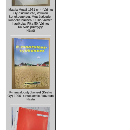
Maa ja Metalli 1971 nr 4 -Valmet
Oy asiakaslehti, Vakolan
konekoetukset, Metsätalouden
koneellistaminen, Uusia Valmet-
haulikoita, Pika 50, Valmet
Kouvola piirimyyjä
Näytä
K-maataloustyökoneet (Kesko
Oy) 1996 -tuoteluettelo / kuvasto
Näytä