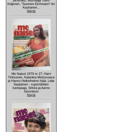
pirtumies, Murhaaja Toivo
Koljonen, "Suomen Eichmann" Ari
Kauhanen...
Näytä
Me Naiset 1979 nr 27, Harri
Tirkkonen, Katariina Metsovaara
ja Hannu Heikinheimo häät, Leila
Seppänen - supertähtien
kampaaja, Sirkka ja Aarno
Stormbom
Näytä