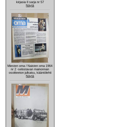
kirjasia II sarja nr 57
Näytä
Miesten oma / Naisten oma 1964
nr 2 -selostavan mainonnan
osoitteeton julkaisu, kääntölehti
Näytä