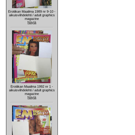
Erotiikan Maailma 1989 nr 9-10 -
aikuisviihdelehti / adult graphics
magazine
Näytä
Erotiikan Maailma 1992 nr 1 -
aikuisviihdelehti / adult graphics
magazine
Näytä