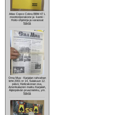
Atlas Copco Cobra BBM 47 L
moottoriporakone ja -kanki -
Hoito-ohjekirja ja varaosat
Näytä
Oma Mua - Karjalan rahvahan
lehti 2001 nr 14, Sulakuun 12.
päivü; Kielizakonan osa,
Amerikalazien matku Karjalah,
Äijänpäivän pruazniekku, ym.
Näytä