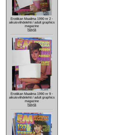
Erotiikan Maailma 1990 nr 2 -
aikuisviihdelehti / adult graphics
magazine
Näytä
Erotiikan Maailma 1990 nr 9 -
aikuisviihdelehti / adult graphics
magazine
Näytä