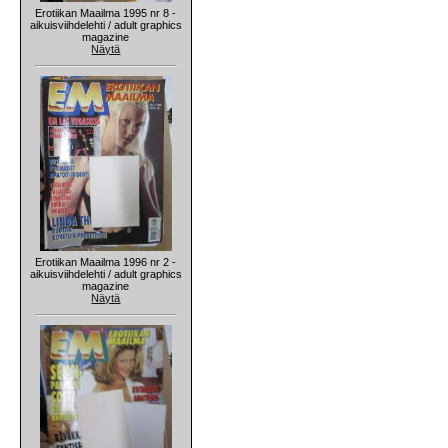
Erotiikan Maailma 1995 nr 8 -
aikuisviihdelehti / adult graphics
magazine
Näytä
Erotiikan Maailma 1996 nr 2 -
aikuisviihdelehti / adult graphics
magazine
Näytä