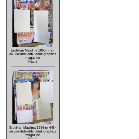
Erotiikan Maailma 1995 nr 2 -
aikuisviihdelehti / adult graphics
magazine
Näytä
Erotiikan Maailma 1994 nr 4-5 -
aikuisviihdelehti / adult graphics
magazine
Näytä