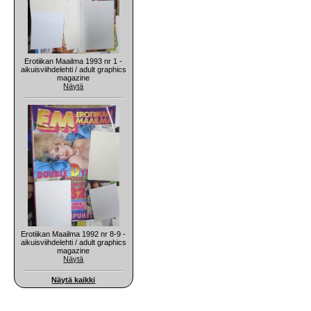
Erotiikan Maailma 1993 nr 1 -
aikuisviihdelehti / adult graphics
magazine
Näytä
Erotiikan Maailma 1992 nr 8-9 -
aikuisviihdelehti / adult graphics
magazine
Näytä
Näytä kaikki