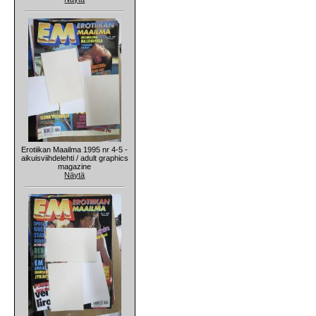
Erotiikan Maailma 1995 nr 4-5 -
aikuisviihdelehti / adult graphics
magazine
Näytä