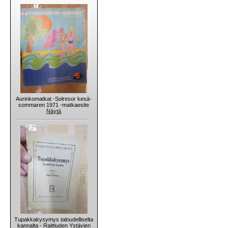
Aurinkomatkat -Solresor kesä-
sommaren 1971 -matkaesite
Näytä
Tupakkakysymys taloudelliselta
kannalta - Raittiuden Ystävien