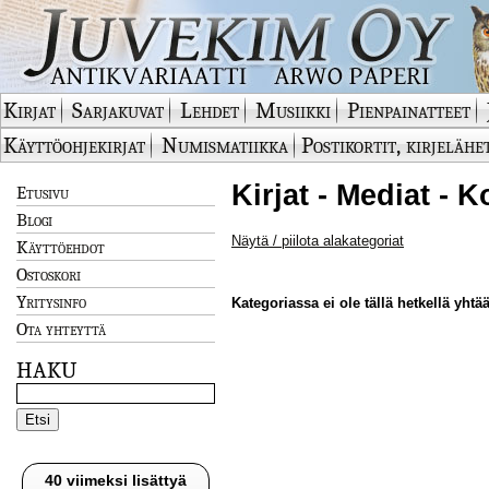
Kirjat
Sarjakuvat
Lehdet
Musiikki
Pienpainatteet
Käyttöohjekirjat
Numismatiikka
Postikortit, kirjelähe
Kirjat - Mediat - 
Etusivu
Blogi
Näytä / piilota alakategoriat
Käyttöehdot
Ostoskori
Yritysinfo
Kategoriassa ei ole tällä hetkellä yhtää
Ota yhteyttä
HAKU
40 viimeksi lisättyä