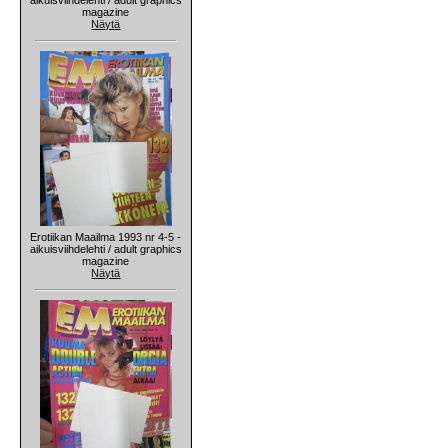
magazine
Näytä
Erotiikan Maailma 1993 nr 4-5 -
aikuisviihdelehti / adult graphics
magazine
Näytä