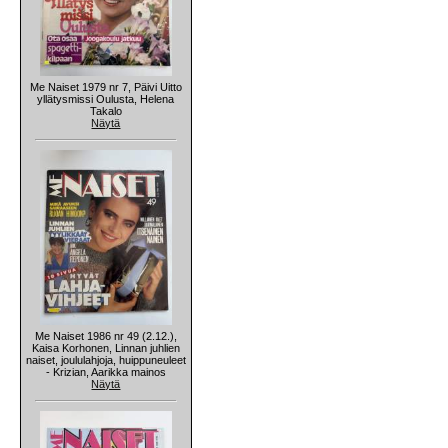
Me Naiset 1979 nr 7, Päivi Uitto
yllätysmissi Oulusta, Helena
Takalo
Näytä
Me Naiset 1986 nr 49 (2.12.),
Kaisa Korhonen, Linnan juhlien
naiset, joululahjoja, huippuneuleet
- Krizian, Aarikka mainos
Näytä