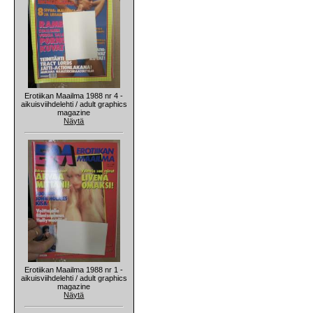
Erotiikan Maailma 1988 nr 4 -
aikuisviihdelehti / adult graphics
magazine
Näytä
Erotiikan Maailma 1988 nr 1 -
aikuisviihdelehti / adult graphics
magazine
Näytä