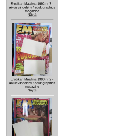
Erotiikan Maailma 1992 nr 7 -
aikuisviihdelehti / adult graphics
magazine
Näytä
Erotiikan Maailma 1993 nr 2 -
aikuisviihdelehti / adult graphics
magazine
Näytä