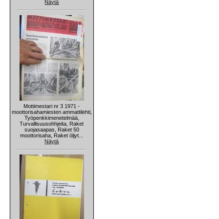
Näytä
Mottimestari nr 3 1971 -
moottorisahamiesten ammattilehti,
Työpenkkimenetelmää,
Turvallisuusohhjeita, Raket
suojasaapas, Raket 50
moottorisaha, Raket öljyt...
Näytä