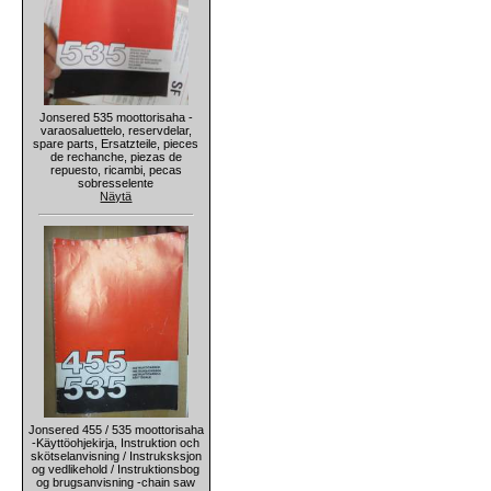
Jonsered 535 moottorisaha -
varaosaluettelo, reservdelar,
spare parts, Ersatzteile, pieces
de rechanche, piezas de
repuesto, ricambi, pecas
sobresselente
Näytä
Jonsered 455 / 535 moottorisaha
-Käyttöohjekirja, Instruktion och
skötselanvisning / Instruksksjon
og vedlikehold / Instruktionsbog
og brugsanvisning -chain saw