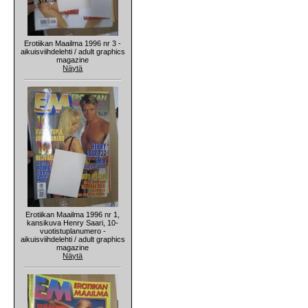
Erotiikan Maailma 1996 nr 3 -
aikuisviihdelehti / adult graphics
magazine
Näytä
Erotiikan Maailma 1996 nr 1,
kansikuva Henry Saari, 10-
vuotistuplanumero -
aikuisviihdelehti / adult graphics
magazine
Näytä