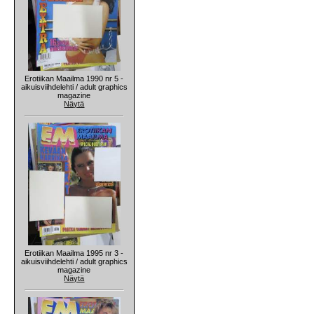
Erotiikan Maailma 1990 nr 5 -
aikuisviihdelehti / adult graphics
magazine
Näytä
Erotiikan Maailma 1995 nr 3 -
aikuisviihdelehti / adult graphics
magazine
Näytä