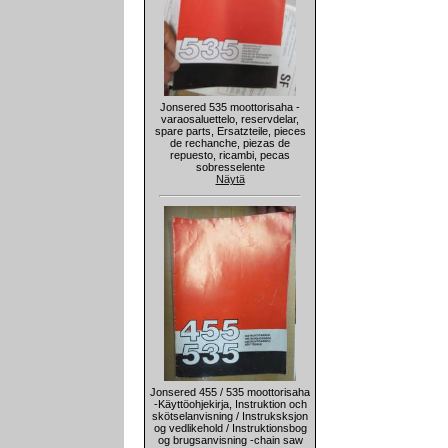
Jonsered 535 moottorisaha -
varaosaluettelo, reservdelar,
spare parts, Ersatzteile, pieces
de rechanche, piezas de
repuesto, ricambi, pecas
sobresselente
Näytä
Jonsered 455 / 535 moottorisaha
-Käyttöohjekirja, Instruktion och
skötselanvisning / Instruksksjon
og vedlikehold / Instruktionsbog
og brugsanvisning -chain saw