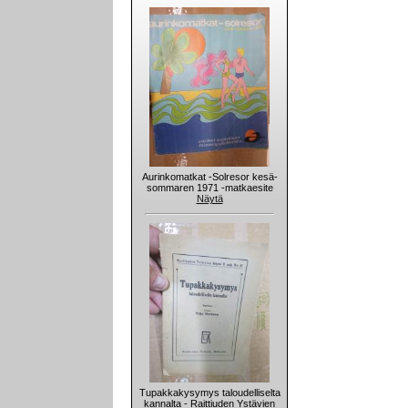
Aurinkomatkat -Solresor kesä-
sommaren 1971 -matkaesite
Näytä
Tupakkakysymys taloudelliselta
kannalta - Raittiuden Ystävien