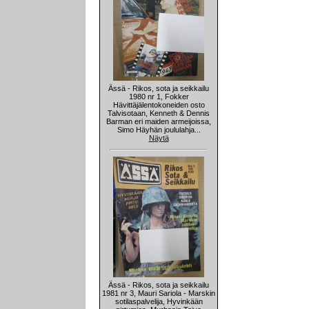
Ässä - Rikos, sota ja seikkailu
1980 nr 1, Fokker
Hävittäjälentokoneiden osto
Talvisotaan, Kenneth & Dennis
Barman eri maiden armeijoissa,
Simo Häyhän joululahja...
Näytä
Ässä - Rikos, sota ja seikkailu
1981 nr 3, Mauri Sariola - Marskin
sotilaspalvelija, Hyvinkään