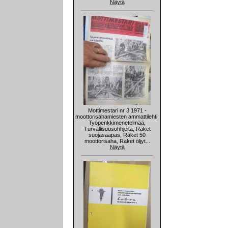
Näytä
Mottimestari nr 3 1971 -
moottorisahamiesten ammattilehti,
Työpenkkimenetelmää,
Turvallisuusohhjeita, Raket
suojasaapas, Raket 50
moottorisaha, Raket öljyt...
Näytä