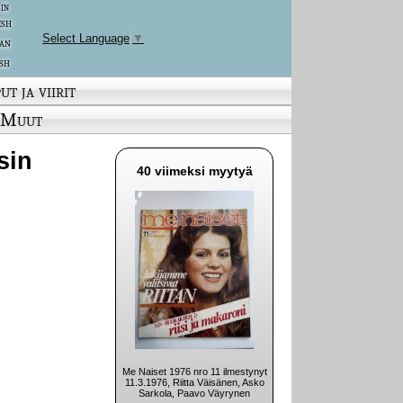
 in
ish
Select Language
▼
an
sh
ut ja viirit
Muut
usin
40 viimeksi myytyä
Me Naiset 1976 nro 11 ilmestynyt
11.3.1976, Riitta Väisänen, Asko
Sarkola, Paavo Väyrynen