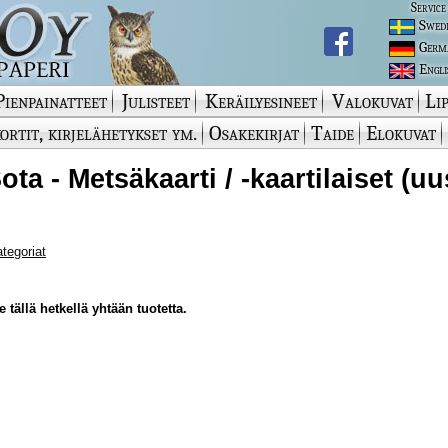
Service
Swed
Germ
Engli
Pienpainatteet
Julisteet
Keräilyesineet
Valokuvat
Lip
ortit, kirjelähetykset ym.
Osakekirjat
Taide
Elokuvat
Sota - Metsäkaarti / -kaartilaiset (u
ategoriat
 tällä hetkellä yhtään tuotetta.