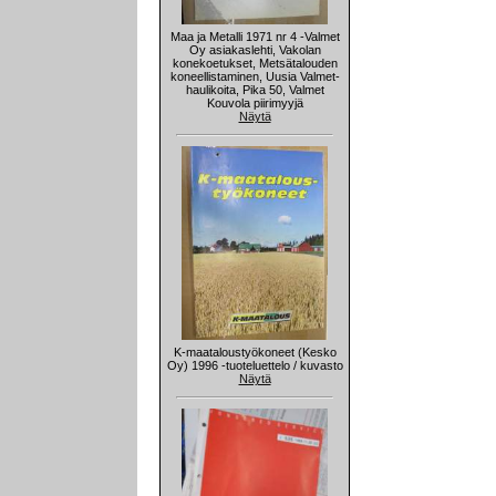
Maa ja Metalli 1971 nr 4 -Valmet
Oy asiakaslehti, Vakolan
konekoetukset, Metsätalouden
koneellistaminen, Uusia Valmet-
haulikoita, Pika 50, Valmet
Kouvola piirimyyjä
Näytä
K-maataloustyökoneet (Kesko
Oy) 1996 -tuoteluettelo / kuvasto
Näytä