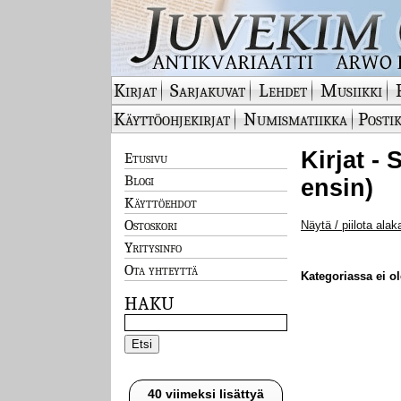
Kirjat
Sarjakuvat
Lehdet
Musiikki
Käyttöohjekirjat
Numismatiikka
Postik
Kirjat - 
Etusivu
Blogi
ensin)
Käyttöehdot
Ostoskori
Näytä / piilota alak
Yritysinfo
Ota yhteyttä
Kategoriassa ei ole
HAKU
40 viimeksi lisättyä