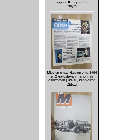
kirjasia II sarja nr 57
Näytä
Miesten oma / Naisten oma 1964
nr 2 -selostavan mainonnan
osoitteeton julkaisu, kääntölehti
Näytä