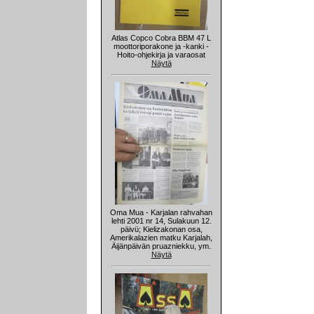
Atlas Copco Cobra BBM 47 L
moottoriporakone ja -kanki -
Hoito-ohjekirja ja varaosat
Näytä
Oma Mua - Karjalan rahvahan
lehti 2001 nr 14, Sulakuun 12.
päivü; Kielizakonan osa,
Amerikalazien matku Karjalah,
Äijänpäivän pruazniekku, ym.
Näytä