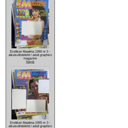
Erotiikan Maailma 1990 nr 5 -
aikuisviihdelehti / adult graphics
magazine
Näytä
Erotiikan Maailma 1995 nr 3 -
aikuisviihdelehti / adult graphics