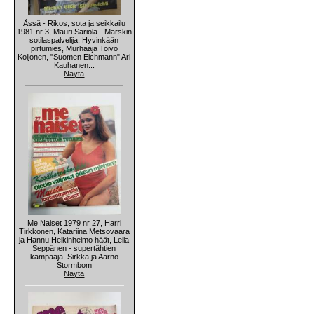
Ässä - Rikos, sota ja seikkailu
1981 nr 3, Mauri Sariola - Marskin
sotilaspalvelija, Hyvinkään
pirtumies, Murhaaja Toivo
Koljonen, "Suomen Eichmann" Ari
Kauhanen...
Näytä
Me Naiset 1979 nr 27, Harri
Tirkkonen, Katariina Metsovaara
ja Hannu Heikinheimo häät, Leila
Seppänen - supertähtien
kampaaja, Sirkka ja Aarno
Stormbom
Näytä