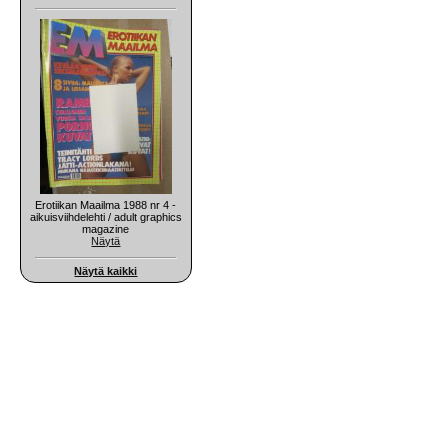
Erotiikan Maailma 1988 nr 4 -
aikuisviihdelehti / adult graphics
magazine
Näytä
Näytä kaikki