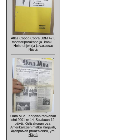
Atlas Copco Cobra BBM 47 L
moottoriporakone ja -kanki -
Hoito-ohjekirja ja varaosat
Näytä
Oma Mua - Karjalan rahvahan
lehti 2001 nr 14, Sulakuun 12.
päivü; Kielizakonan osa,
Amerikalazien matku Karjalah,
Äijänpäivän pruazniekku, ym.
Näytä