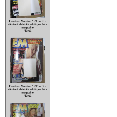
Erotiikan Maailma 1995 nr 8 -
aikuisviihdelehti / adult graphics
magazine
Näytä
Erotiikan Maailma 1996 nr 2 -
aikuisviihdelehti / adult graphics
magazine
Näytä