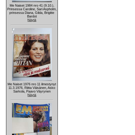
Me Naiset 1984 nro 41 (9.10.),
Prinsessa Caroline, Sari Aspholm,
prinsessa Diana, Gilda, Brigitte
Bardot
Näytä
Me Naiset 1976 nro 11 ilmestynyt
11.3.1976, Riitta Väisänen, Asko
Sarkola, Paavo Väyrynen
Näytä