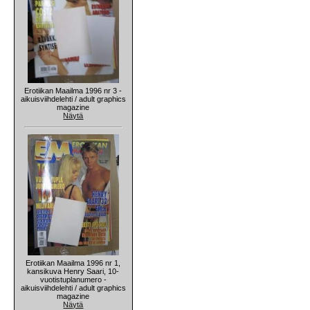
Erotiikan Maailma 1996 nr 3 -
aikuisviihdelehti / adult graphics
magazine
Näytä
Erotiikan Maailma 1996 nr 1,
kansikuva Henry Saari, 10-
vuotistuplanumero -
aikuisviihdelehti / adult graphics
magazine
Näytä