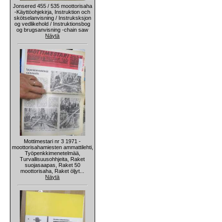
Jonsered 455 / 535 moottorisaha
-Käyttöohjekirja, Instruktion och
skötselanvisning / Instruksksjon
og vedlikehold / Instruktionsbog
og brugsanvisning -chain saw
Näytä
Mottimestari nr 3 1971 -
moottorisahamiesten ammattilehti,
Työpenkkimenetelmää,
Turvallisuusohhjeita, Raket
suojasaapas, Raket 50
moottorisaha, Raket öljyt...
Näytä