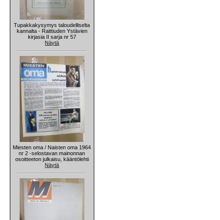
Tupakkakysymys taloudelliselta
kannalta - Raittiuden Ystävien
kirjasia II sarja nr 57
Näytä
Miesten oma / Naisten oma 1964
nr 2 -selostavan mainonnan
osoitteeton julkaisu, kääntölehti
Näytä