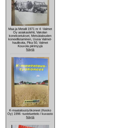
Maa ja Metalli 1971 nr 4 -Valmet
Oy asiakaslehti, Vakolan
konekoetukset, Metsätalouden
koneellistaminen, Uusia Valmet-
haulikoita, Pika 50, Valmet
Kouvola piirimyyjä
Näytä
K-maataloustyökoneet (Kesko
Oy) 1996 -tuoteluettelo / kuvasto
Näytä