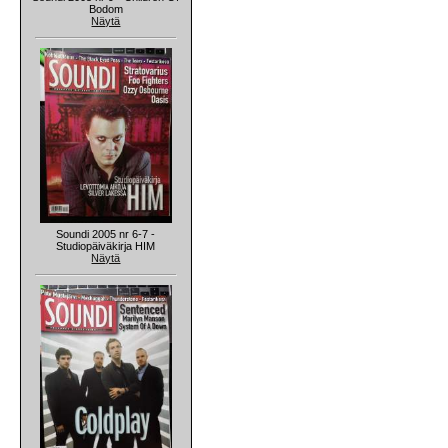
Bodom
Näytä
Soundi 2005 nr 6-7 -
Studiopäiväkirja HIM
Näytä