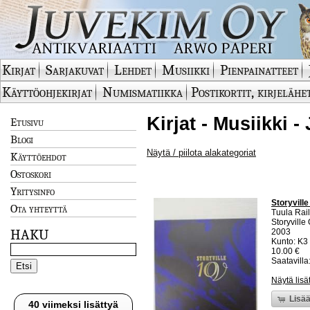
Kirjat
Sarjakuvat
Lehdet
Musiikki
Pienpainatteet
Käyttöohjekirjat
Numismatiikka
Postikortit, kirjelähe
Kirjat - Musiikki -
Etusivu
Blogi
Näytä / piilota alakategoriat
Käyttöehdot
Ostoskori
Yritysinfo
Storyville
Ota yhteyttä
Tuula Rai
Storyville
HAKU
2003
Kunto: K3
10.00 €
Saatavilla:
Näytä lisä
Lisää
40 viimeksi lisättyä