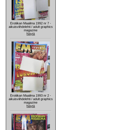
Erotiikan Maailma 1992 nr 7 -
aikuisviihdelehti / adult graphics
magazine
Näytä
Erotiikan Maailma 1993 nr 2 -
aikuisviihdelehti / adult graphics
magazine
Näytä