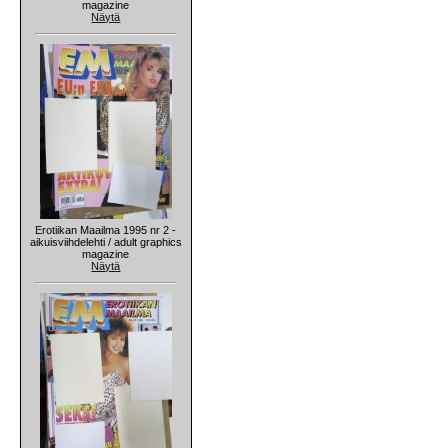
magazine
Näytä
Erotiikan Maailma 1995 nr 2 -
aikuisviihdelehti / adult graphics
magazine
Näytä