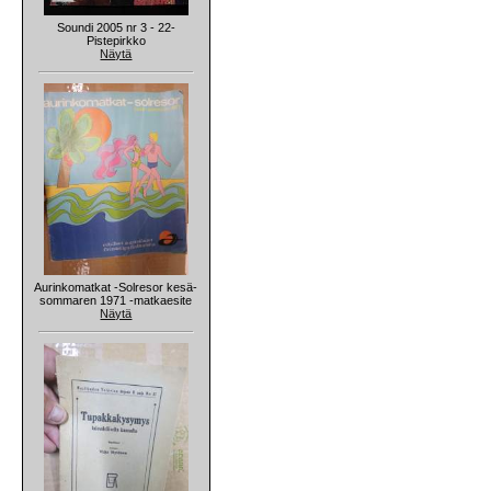
Soundi 2005 nr 3 - 22-
Pistepirkko
Näytä
Aurinkomatkat -Solresor kesä-
sommaren 1971 -matkaesite
Näytä