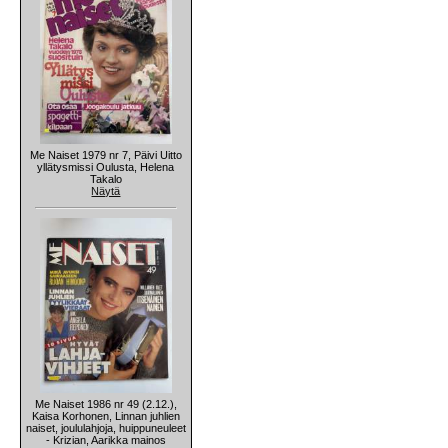
Me Naiset 1979 nr 7, Päivi Uitto
yllätysmissi Oulusta, Helena
Takalo
Näytä
Me Naiset 1986 nr 49 (2.12.),
Kaisa Korhonen, Linnan juhlien
naiset, joululahjoja, huippuneuleet
- Krizian, Aarikka mainos