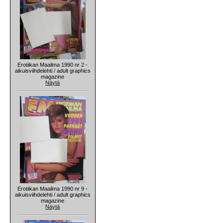
Erotiikan Maailma 1990 nr 2 -
aikuisviihdelehti / adult graphics
magazine
Näytä
Erotiikan Maailma 1990 nr 9 -
aikuisviihdelehti / adult graphics
magazine
Näytä