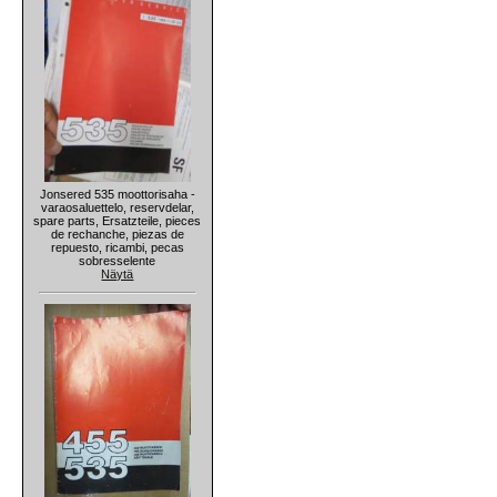
Jonsered 535 moottorisaha -
varaosaluettelo, reservdelar,
spare parts, Ersatzteile, pieces
de rechanche, piezas de
repuesto, ricambi, pecas
sobresselente
Näytä