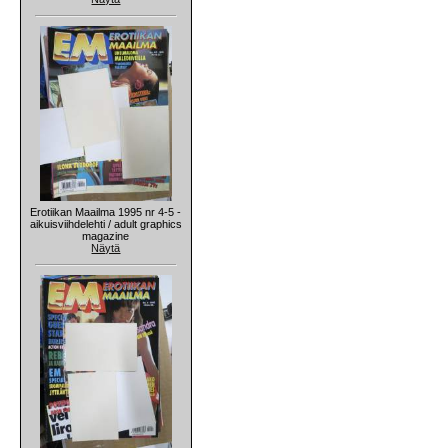
Erotiikan Maailma 1995 nr 4-5 -
aikuisviihdelehti / adult graphics
magazine
Näytä