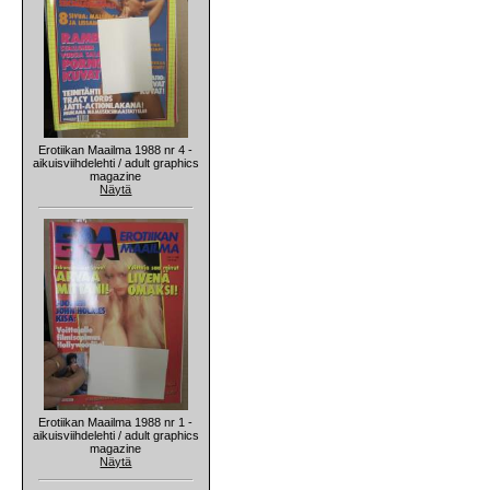
Erotiikan Maailma 1988 nr 4 -
aikuisviihdelehti / adult graphics
magazine
Näytä
Erotiikan Maailma 1988 nr 1 -
aikuisviihdelehti / adult graphics
magazine
Näytä