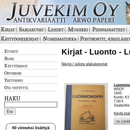
Kirjat
Sarjakuvat
Lehdet
Musiikki
Pienpainatteet
Käyttöohjekirjat
Numismatiikka
Postikortit, kirjelähe
Kirjat - Luonto - 
Etusivu
Blogi
Näytä / piilota alakategoriat
Käyttöehdot
Ostoskori
Yritysinfo
Luonnonop
Ota yhteyttä
WSOY
1945
HAKU
Kunto: K3 
7.00 €
Saatavilla:
Näytä lisä
Lisää
40 viimeksi lisättyä