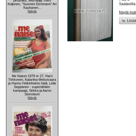
pirtumies, Murhaaja Toivo
Saatavilla:
Koljonen, "Suomen Eichmann" Ari
Kauhanen...
Näytä
Näytä lisä
Lisää
Me Naiset 1979 nr 27, Harri
Tirkkonen, Katariina Metsovaara
ja Hannu Heikinheimo häät, Leila
Seppänen - supertähtien
kampaaja, Sirkka ja Aarno
Stormbom
Näytä