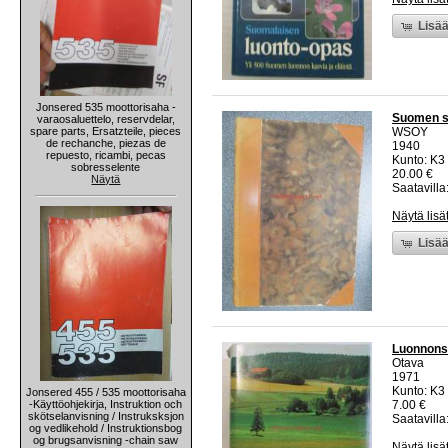
Lisää
Jonsered 535 moottorisaha -
Suomen se
varaosaluettelo, reservdelar,
spare parts, Ersatzteile, pieces
WSOY
de rechanche, piezas de
1940
repuesto, ricambi, pecas
Kunto: K3
sobresselente
20.00 €
Näytä
Saatavilla:
Näytä lisä
Lisää
Luonnons
Otava
1971
Kunto: K3 
Jonsered 455 / 535 moottorisaha
-Käyttöohjekirja, Instruktion och
7.00 €
skötselanvisning / Instruksksjon
Saatavilla:
og vedlikehold / Instruktionsbog
og brugsanvisning -chain saw
Näytä lisä