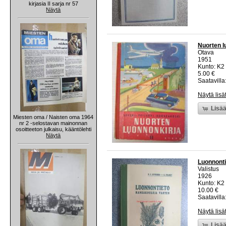
kirjasia II sarja nr 57
Näytä
Nuorten lu
Otava
1951
Kunto: K2 
5.00 €
Saatavilla:
Näytä lisä
Lisää
Miesten oma / Naisten oma 1964
nr 2 -selostavan mainonnan
osoitteeton julkaisu, kääntölehti
Näytä
Luonnonti
Valistus
1926
Kunto: K2 
10.00 €
Saatavilla:
Näytä lisä
Lisää