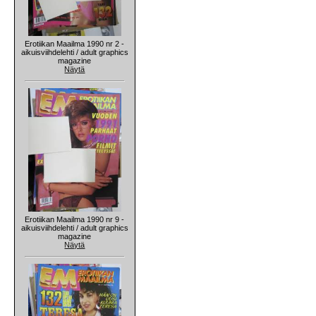
Erotiikan Maailma 1990 nr 2 -
aikuisviihdelehti / adult graphics
magazine
Näytä
Erotiikan Maailma 1990 nr 9 -
aikuisviihdelehti / adult graphics
magazine
Näytä