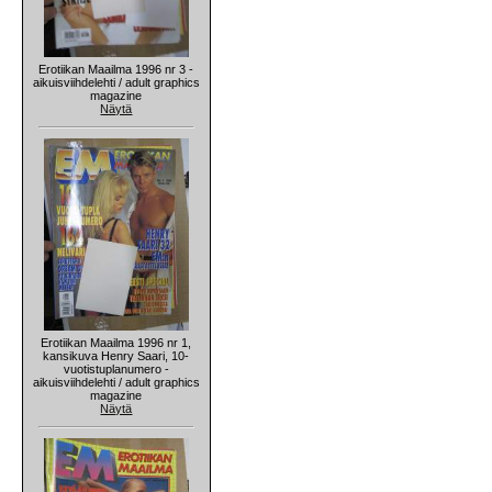
Erotiikan Maailma 1996 nr 3 -
aikuisviihdelehti / adult graphics
magazine
Näytä
Erotiikan Maailma 1996 nr 1,
kansikuva Henry Saari, 10-
vuotistuplanumero -
aikuisviihdelehti / adult graphics
magazine
Näytä