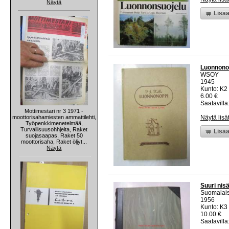
Näytä
Lisää
Luonnonop
WSOY
1945
Kunto: K2 
6.00 €
Saatavilla:
Mottimestari nr 3 1971 -
moottorisahamiesten ammattilehti,
Näytä lisä
Työpenkkimenetelmää,
Turvallisuusohhjeita, Raket
Lisää
suojasaapas, Raket 50
moottorisaha, Raket öljyt...
Näytä
Suuri nis
Suomalais
1956
Kunto: K3
10.00 €
Saatavilla: