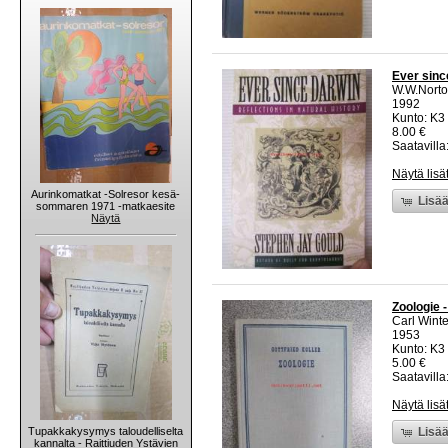
Ever since
W.W.Nort
1992
Kunto: K3
8.00 €
Saatavilla:
Näytä lisä
Aurinkomatkat -Solresor kesä-
Lisää
sommaren 1971 -matkaesite
Näytä
Zoologie 
Carl Winte
1953
Kunto: K3 
5.00 €
Saatavilla:
Näytä lisä
Tupakkakysymys taloudelliselta
Lisää
kannalta - Raittiuden Ystävien