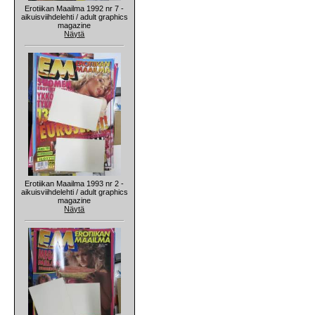
Erotiikan Maailma 1992 nr 7 -
aikuisviihdelehti / adult graphics
magazine
Näytä
Erotiikan Maailma 1993 nr 2 -
aikuisviihdelehti / adult graphics
magazine
Näytä