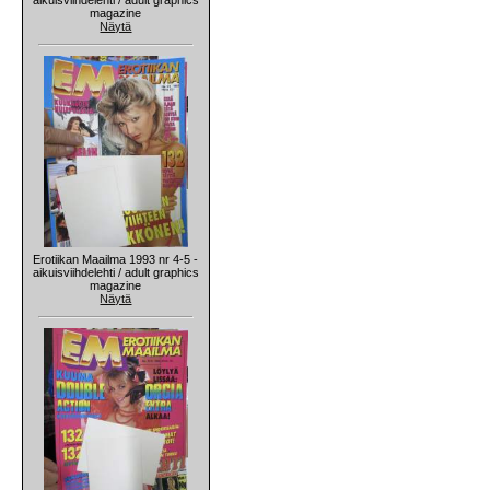
magazine
Näytä
Erotiikan Maailma 1993 nr 4-5 -
aikuisviihdelehti / adult graphics
magazine
Näytä