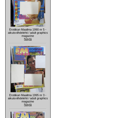
Erotiikan Maailma 1990 nr 5 -
aikuisviihdelehti / adult graphics
magazine
Näytä
Erotiikan Maailma 1995 nr 3 -
aikuisviihdelehti / adult graphics
magazine
Näytä