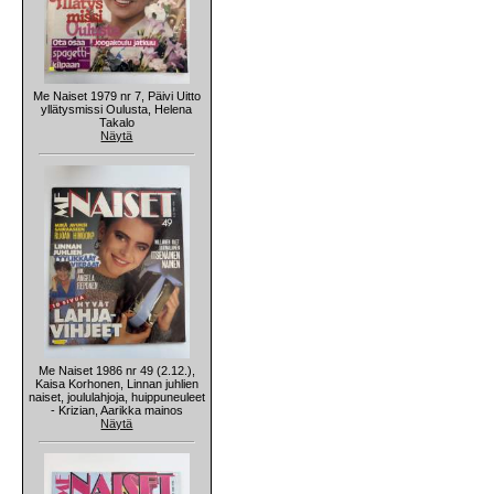
Me Naiset 1979 nr 7, Päivi Uitto
yllätysmissi Oulusta, Helena
Takalo
Näytä
Me Naiset 1986 nr 49 (2.12.),
Kaisa Korhonen, Linnan juhlien
naiset, joululahjoja, huippuneuleet
- Krizian, Aarikka mainos
Näytä