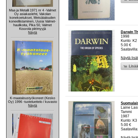
Maa ja Metalli 1971 nr 4 -Valmet
Oy asiakaslehti, Vakolan
konekoetukset, Metsätalouden
koneellistaminen, Uusia Valmet-
haulikoita, Pika 50, Valmet
Kouvola piirimyyjä
Darwin Th
Näytä
1998
Kunto: K2 
5.00 €
Saatavilla:
Näytä lisä
Lisää
K-maataloustyökoneet (Kesko
Oy) 1996 -tuoteluettelo / kuvasto
Suomalais
Näytä
Laine Las
Tammi
1987
Kunto: K3 
5.00 €
Saatavilla:
Näytä lisä