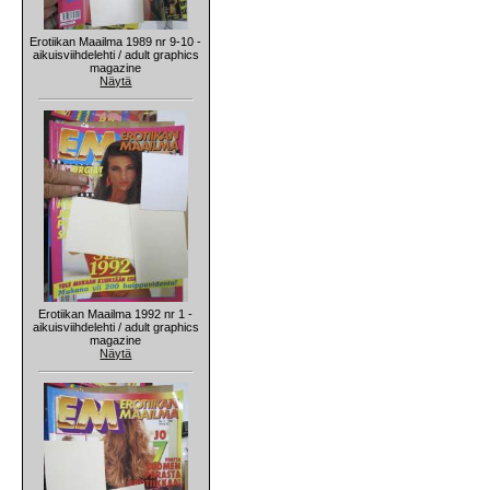
Erotiikan Maailma 1989 nr 9-10 -
aikuisviihdelehti / adult graphics
magazine
Näytä
Erotiikan Maailma 1992 nr 1 -
aikuisviihdelehti / adult graphics
magazine
Näytä