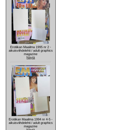
Erotiikan Maailma 1995 nr 2 -
aikuisviihdelehti / adult graphics
magazine
Näytä
Erotiikan Maailma 1994 nr 4-5 -
aikuisviihdelehti / adult graphics
magazine
Näytä