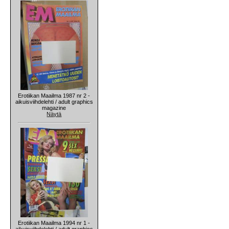
Erotiikan Maailma 1987 nr 2 -
aikuisviihdelehti / adult graphics
magazine
Näytä
Erotiikan Maailma 1994 nr 1 -
aikuisviihdelehti / adult graphics