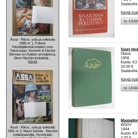
Saatavilla:
Näytä lisä
Lisää
Ässä - Rikos, sota ja seikkailu
1980 nr 1, Fokker
Hävittäjälentokoneiden osto
Suuri nis
Talvisotaan, Kenneth & Dennis
Otava
Barman eri maiden armeijoissa,
1956
Simo Häyhän joululahja...
Näytä
Kunto: K3 
10.00 €
Saatavilla:
Näytä lisä
Lisää
Maapallon
WSOY
Ässä - Rikos, sota ja seikkailu
1944
1981 nr 3, Mauri Sariola - Marskin
Kunto: K3 
sotilaspalvelija, Hyvinkään
7.00 €