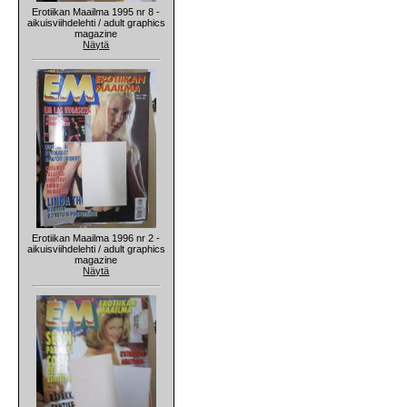
Erotiikan Maailma 1995 nr 8 -
aikuisviihdelehti / adult graphics
magazine
Näytä
Erotiikan Maailma 1996 nr 2 -
aikuisviihdelehti / adult graphics
magazine
Näytä