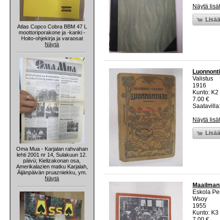
Näytä lisä
Lisää
Atlas Copco Cobra BBM 47 L
moottoriporakone ja -kanki -
Hoito-ohjekirja ja varaosat
Näytä
Luonnonti
Valistus
1916
Kunto: K2 
7.00 €
Saatavilla:
Näytä lisä
Lisää
Oma Mua - Karjalan rahvahan
lehti 2001 nr 14, Sulakuun 12.
päivü; Kielizakonan osa,
Amerikalazien matku Karjalah,
Äijänpäivän pruazniekku, ym.
Näytä
Maailmank
Eskola Pen
Wsoy
1955
Kunto: K3
7.00 €