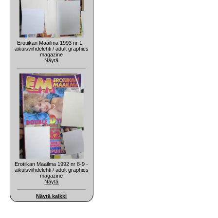
Erotiikan Maailma 1993 nr 1 -
aikuisviihdelehti / adult graphics
magazine
Näytä
Erotiikan Maailma 1992 nr 8-9 -
aikuisviihdelehti / adult graphics
magazine
Näytä
Näytä kaikki