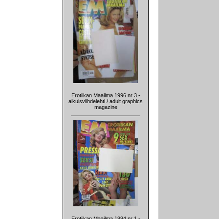
Erotiikan Maailma 1996 nr 3 -
aikuisviihdelehti / adult graphics
magazine
Erotiikan Maailma 1994 nr 1 -