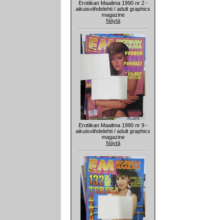
Erotiikan Maailma 1990 nr 2 -
aikuisviihdelehti / adult graphics
magazine
Näytä
Erotiikan Maailma 1990 nr 9 -
aikuisviihdelehti / adult graphics
magazine
Näytä