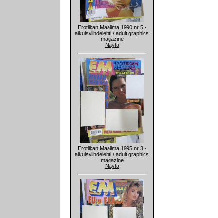
Erotiikan Maailma 1990 nr 5 -
aikuisviihdelehti / adult graphics
magazine
Näytä
Erotiikan Maailma 1995 nr 3 -
aikuisviihdelehti / adult graphics
magazine
Näytä