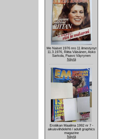
Me Naiset 1976 nro 11 ilmestynyt
11.3.1976, Riitta Väisänen, Asko
Sarkola, Paavo Väyrynen
Näytä
Erotiikan Maailma 1992 nr 7 -
aikuisviihdelehti / adult graphics
magazine
Näytä