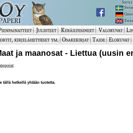
Service
Swed
Germ
Engli
Pienpainatteet
Julisteet
Keräilyesineet
Valokuvat
Lip
ortit, kirjelähetykset ym.
Osakekirjat
Taide
Elokuvat
 Maat ja maanosat - Liettua (uusin e
ategoriat
 tällä hetkellä yhtään tuotetta.