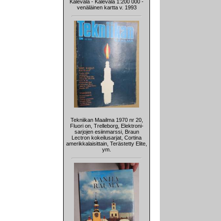
Kalevala - Kalevala 1:200 000 -
venäläinen kartta v. 1993
Tekniikan Maailma 1970 nr 20,
Fluori on, Trelleborg, Elektroni-
sarjojen esiinmarssi, Braun
Lectron kokeilusarjat, Cortina
amerikkalaisittain, Terästetty Elite,
ym.