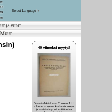
 in
ish
Select Language
▼
an
sh
ut ja viirit
Muut
nsin)
40 viimeksi myytyä
Bonsdorf Adolf von, Tunkelo J. H.
- Lastensuojelua koskevia lakeja
ja asetuksia ynnä eräitä asiaa