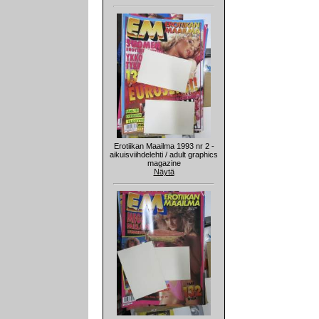
Erotiikan Maailma 1993 nr 2 -
aikuisviihdelehti / adult graphics
magazine
Näytä