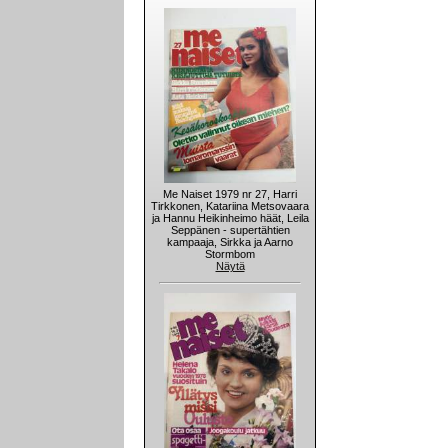
Me Naiset 1979 nr 27, Harri
Tirkkonen, Katariina Metsovaara
ja Hannu Heikinheimo häät, Leila
Seppänen - supertähtien
kampaaja, Sirkka ja Aarno
Stormbom
Näytä