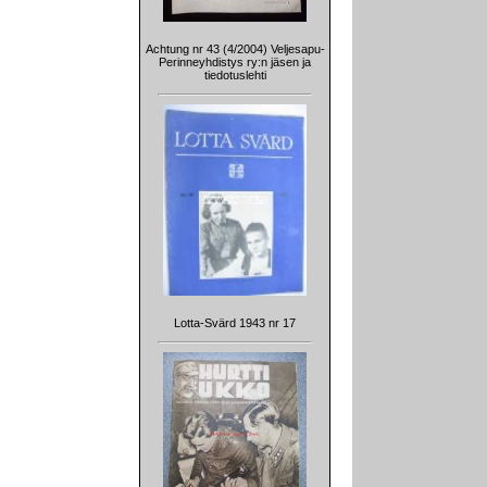
Achtung nr 43 (4/2004) Veljesapu-
Perinneyhdistys ry:n jäsen ja
tiedotuslehti
Lotta-Svärd 1943 nr 17