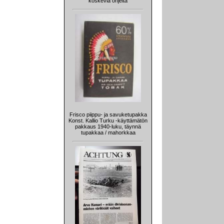
koskevia ohjeita
Frisco piippu- ja savuketupakka
Konst. Kallio Turku -käyttämätön
pakkaus 1940-luku, täynnä
tupakkaa / mahorkkaa