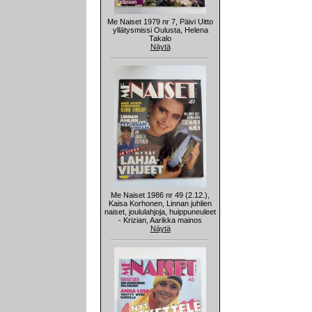
Me Naiset 1979 nr 7, Päivi Uitto
yllätysmissi Oulusta, Helena
Takalo
Näytä
Me Naiset 1986 nr 49 (2.12.),
Kaisa Korhonen, Linnan juhlien
naiset, joululahjoja, huippuneuleet
- Krizian, Aarikka mainos
Näytä