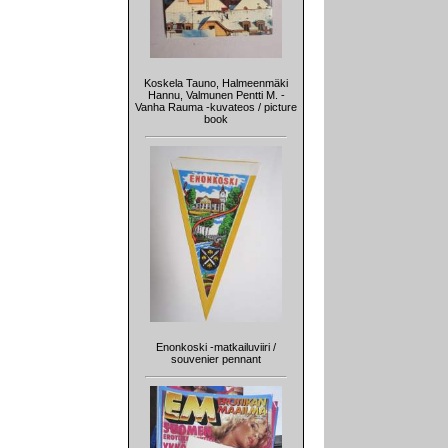
Koskela Tauno, Halmeenmäki
Hannu, Valmunen Pentti M. -
Vanha Rauma -kuvateos / picture
book
Enonkoski -matkailuviiri /
souvenier pennant