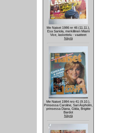
Me Naiset 1986 nr 46 (11.11.),
Esa Sariola, merkillinen Miami
Vice, laskettelu - vaatteet
Näytä
Me Naiset 1984 nro 41 (9.10.),
Prinsessa Caroline, Sari Aspholm,
prinsessa Diana, Gilda, Brigitte
Bardot
Näytä