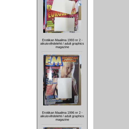
Erotiikan Maailma 1993 nr 2 -
aikuisviihdelehti / adult graphics
magazine
Erotiikan Maailma 1996 nr 2 -
aikuisviihdelehti / adult graphics
magazine