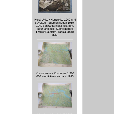
Hurtti Ukko / Hurttiukko 1940 nr 4
syyskuu - Suomen sodan 1939-
1940 sankaritarinoita, sis. mm.
seur. artikkelit; Kunniamerkki
Frithiof Rautjärvi, Tapsia,tapsia
JR65
Kostomuksa - Kostamus 1:200
000 -venäläinen kartta v. 1993