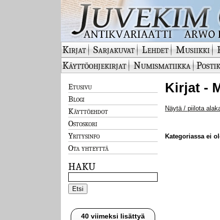
Kirjat
Sarjakuvat
Lehdet
Musiikki
Käyttöohjekirjat
Numismatiikka
Postik
Kirjat -
Etusivu
Blogi
Näytä / piilota alak
Käyttöehdot
Ostoskori
Yritysinfo
Kategoriassa ei ole
Ota yhteyttä
HAKU
40 viimeksi lisättyä