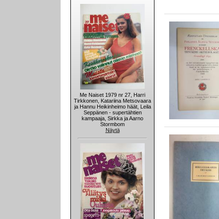
Me Naiset 1979 nr 27, Harri
Tirkkonen, Katariina Metsovaara
ja Hannu Heikinheimo häät, Leila
Seppänen - supertähtien
kampaaja, Sirkka ja Aarno
Stormbom
Näytä