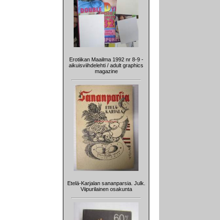
Erotiikan Maailma 1992 nr 8-9 -
aikuisviihdelehti / adult graphics
magazine
Etelä-Karjalan sananparsia. Julk.
Viipurilainen osakunta