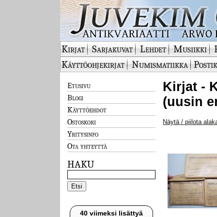
Kirjat
Sarjakuvat
Lehdet
Musiikki
Käyttöohjekirjat
Numismatiikka
Postik
Kirjat - 
Etusivu
Blogi
(uusin e
Käyttöehdot
Ostoskori
Näytä / piilota alak
Yritysinfo
Ota yhteyttä
HAKU
40 viimeksi lisättyä