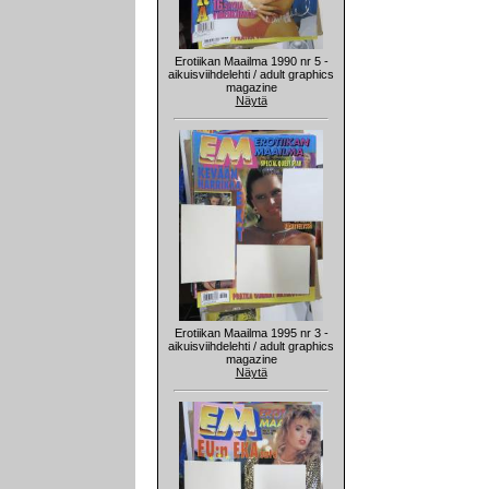
Erotiikan Maailma 1990 nr 5 -
aikuisviihdelehti / adult graphics
magazine
Näytä
Erotiikan Maailma 1995 nr 3 -
aikuisviihdelehti / adult graphics
magazine
Näytä