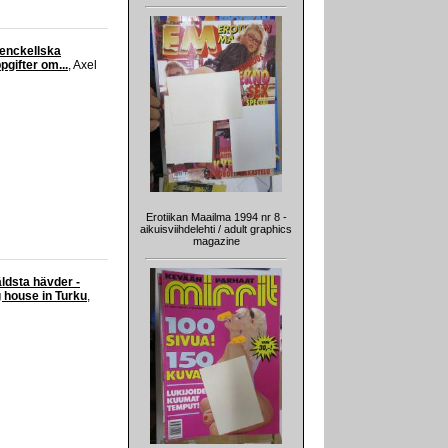
renckellska
pgifter om...
, Axel
Erotiikan Maailma 1994 nr 8 -
aikuisviihdelehti / adult graphics
magazine
ldsta hävder -
g house in Turku
,