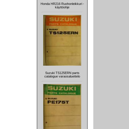
Honda HR216 Ruohonleikkuri -
käyttöohje
Suzuki TS125ERN parts
catalogue varaosaluettelo