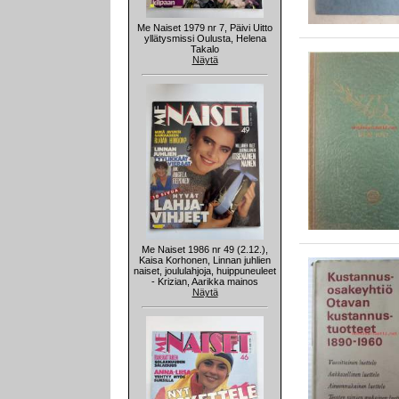
Me Naiset 1979 nr 7, Päivi Uitto
yllätysmissi Oulusta, Helena
Takalo
Näytä
Me Naiset 1986 nr 49 (2.12.),
Kaisa Korhonen, Linnan juhlien
naiset, joululahjoja, huippuneuleet
- Krizian, Aarikka mainos
Näytä