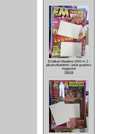
Erotiikan Maailma 1993 nr 2 -
aikuisviihdelehti / adult graphics
magazine
Näytä