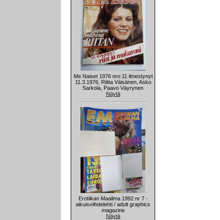
Me Naiset 1976 nro 11 ilmestynyt
11.3.1976, Riitta Väisänen, Asko
Sarkola, Paavo Väyrynen
Näytä
Erotiikan Maailma 1992 nr 7 -
aikuisviihdelehti / adult graphics
magazine
Näytä