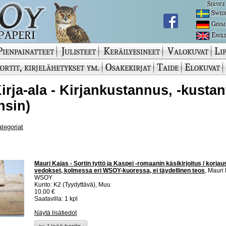
Service
Swed
Germ
Engli
Pienpainatteet
Julisteet
Keräilyesineet
Valokuvat
Lip
ortit, kirjelähetykset ym.
Osakekirjat
Taide
Elokuvat
Kirja-ala - Kirjankustannus, -kustan
nsin)
ategoriat
Mauri Kajas - Sortin tyttö ja Kaspei -romaanin käsikirjoitus / korjaus
vedokset, kolmessa eri WSOY-kuoressa, ei täydellinen teos
, Mauri
WSOY
Kunto: K2 (Tyydyttävä), Muu
10.00 €
Saatavilla: 1 kpl
Näytä lisätiedot