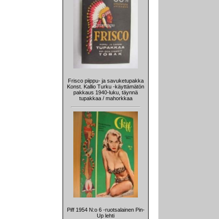
Frisco piippu- ja savuketupakka
Konst. Kallio Turku -käyttämätön
pakkaus 1940-luku, täynnä
tupakkaa / mahorkkaa
Piff 1954 N:o 6 -ruotsalainen Pin-
Up lehti