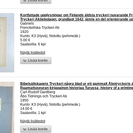
Lisää koriin
Kortfattade upplysningar om Finlands äldsta tryckeri nuvarande F
Tryckeri Aktiebolaget, grundlagt 1642, jämte en del orienterande up
Gabriels
Frenckellska Tryckeri Ab
1920
Kunto: K3 (Hyvä), Nidottu (pehmeäk.)
5.00 €
Saatavilla: 6 kpl
Näytä lisätiedot
Lisää koriin
Bibelsällskapets Tryckeri några blad ur ett gammalt Åbotryckeris ä
Raamattuseuran kirjapainon historiaa Turussa -history of a printin
Carl-Rudolf Gardberg
Åbo Tidnings och Tryckeri Ab
1950
Kunto: K3 (Hyvä), Nidottu (pehmeäk.)
14.00 €
Saatavilla: 1 kpl
Näytä lisätiedot
Lisää koriin