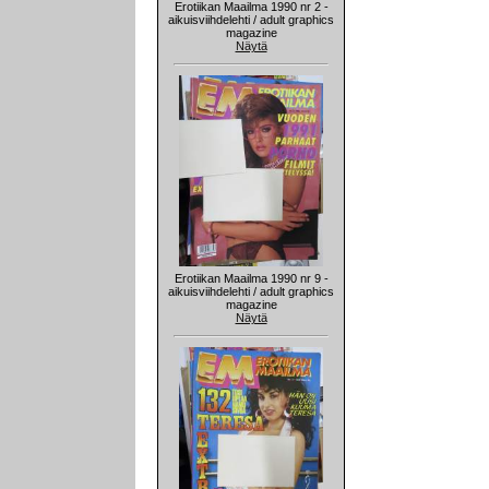
Erotiikan Maailma 1990 nr 2 -
aikuisviihdelehti / adult graphics
magazine
Näytä
Erotiikan Maailma 1990 nr 9 -
aikuisviihdelehti / adult graphics
magazine
Näytä