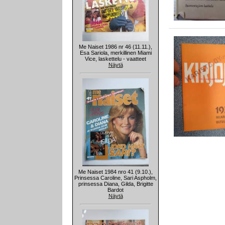
Me Naiset 1986 nr 46 (11.11.),
Esa Sariola, merkillinen Miami
Vice, laskettelu - vaatteet
Näytä
Me Naiset 1984 nro 41 (9.10.),
Prinsessa Caroline, Sari Aspholm,
prinsessa Diana, Gilda, Brigitte
Bardot
Näytä