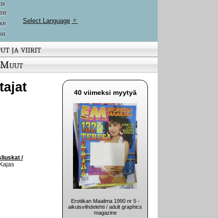
 in
ish
Select Language
▼
an
sh
ut ja viirit
Muut
tajat
40 viimeksi myytyä
liuskat /
 Kajas
Erotiikan Maailma 1990 nr 5 -
aikuisviihdelehti / adult graphics
magazine