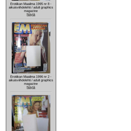
Erotiikan Maailma 1995 nr 8 -
aikuisviihdelehti / adult graphics
magazine
Näytä
Erotiikan Maailma 1996 nr 2 -
aikuisviihdelehti / adult graphics
magazine
Näytä