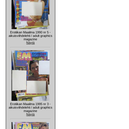
Erotiikan Maailma 1990 nr 5 -
aikuisviihdelehti / adult graphics
magazine
Näytä
Erotiikan Maailma 1995 nr 3 -
aikuisviihdelehti / adult graphics
magazine
Näytä