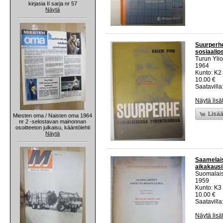
kirjasia II sarja nr 57
Näytä
Suurperhe
sosiaalip
Turun Ylio
1964
Kunto: K2 
10.00 €
Saatavilla:
Näytä lisä
Lisää
Miesten oma / Naisten oma 1964
nr 2 -selostavan mainonnan
osoitteeton julkaisu, kääntölehti
Näytä
Saamelais
aikakausi
Suomalais
1959
Kunto: K3
10.00 €
Saatavilla:
Näytä lisä