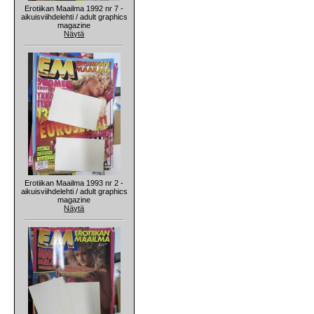
Erotiikan Maailma 1992 nr 7 -
aikuisviihdelehti / adult graphics
magazine
Näytä
Erotiikan Maailma 1993 nr 2 -
aikuisviihdelehti / adult graphics
magazine
Näytä