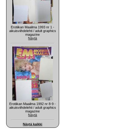
Erotiikan Maailma 1993 nr 1 -
aikuisviihdelehti / adult graphics
magazine
Näytä
Erotiikan Maailma 1992 nr 8-9 -
aikuisviihdelehti / adult graphics
magazine
Näytä
Näytä kaikki