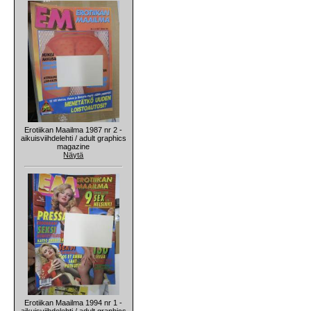
Erotiikan Maailma 1987 nr 2 -
aikuisviihdelehti / adult graphics
magazine
Näytä
Erotiikan Maailma 1994 nr 1 -
aikuisviihdelehti / adult graphics