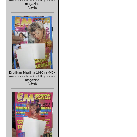
magazine
Näytä
Erotiikan Maailma 1993 nr 4-5 -
aikuisviihdelehti / adult graphics
magazine
Näytä