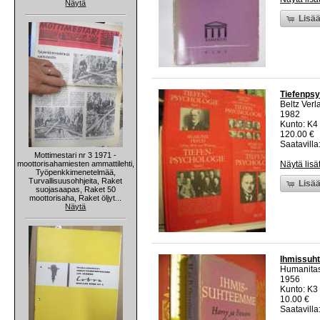
Näytä
Lisää
Tiefenpsy
Beltz Verl
1982
Kunto: K4 
120.00 €
Saatavilla:
Mottimestari nr 3 1971 -
moottorisahamiesten ammattilehti,
Näytä lisä
Työpenkkimenetelmää,
Turvallisuusohhjeita, Raket
Lisää
suojasaapas, Raket 50
moottorisaha, Raket öljyt...
Näytä
Ihmissu
Humanita
1956
Kunto: K3 
10.00 €
Saatavilla: