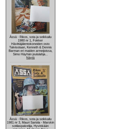
Ässä - Rikos, sota ja seikkailu
1980 nr 1, Fokker
Hävittäjälentokoneiden osto
Talvisotaan, Kenneth & Dennis
Barman eri maiden armeijoissa,
Simo Häyhän joululahja...
Näytä
Ässä - Rikos, sota ja seikkailu
1981 nr 3, Mauri Sariola - Marskin
sotilaspalvelija, Hyvinkään