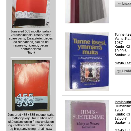
Lisää
Jonsered 535 moottorisaha -
Tunne its
varaosaluettelo, reservdelar,
spare parts, Ersatzteile, pieces
Valitut Pal
de rechanche, piezas de
1987
repuesto, ricambi, pecas
Kunto: K3 
sobresselente
10.00 €
Näytä
Saatavilla:
Näytä lisä
Lisää
Ihmissu
Humanita
1958
Kunto: K3
Jonsered 455 / 535 moottorisaha
-Käyttöohjekirja, Instruktion och
12.00 €
skötselanvisning / Instruksksjon
Saatavilla:
og vedlikehold / Instruktionsbog
og brugsanvisning -chain saw
Näytä lisä