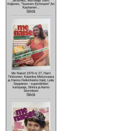
pirtumies, Murhaaja Toivo
Koljonen, "Suomen Eichmann" Ari
Kauhanen...
Näytä
Me Naiset 1979 nr 27, Harri
Tirkkonen, Katariina Metsovaara
ja Hannu Heikinheimo häät, Leila
Seppänen - supertähtien
kampaaja, Sirkka ja Aarno
Stormbom
Näytä