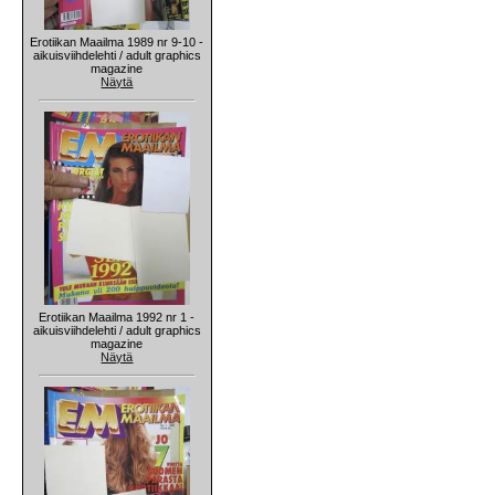
Erotiikan Maailma 1989 nr 9-10 -
aikuisviihdelehti / adult graphics
magazine
Näytä
Erotiikan Maailma 1992 nr 1 -
aikuisviihdelehti / adult graphics
magazine
Näytä