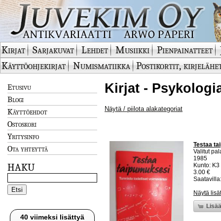
Kirjat
Sarjakuvat
Lehdet
Musiikki
Pienpainatteet
Käyttöohjekirjat
Numismatiikka
Postikortit, kirjelähe
Kirjat - Psykologi
Etusivu
Blogi
Näytä / piilota alakategoriat
Käyttöehdot
Ostoskori
Yritysinfo
Testaa ta
Ota yhteyttä
Valitut pal
1985
HAKU
Kunto: K3
3.00 €
Saatavilla:
Näytä lisä
Lisää
40 viimeksi lisättyä