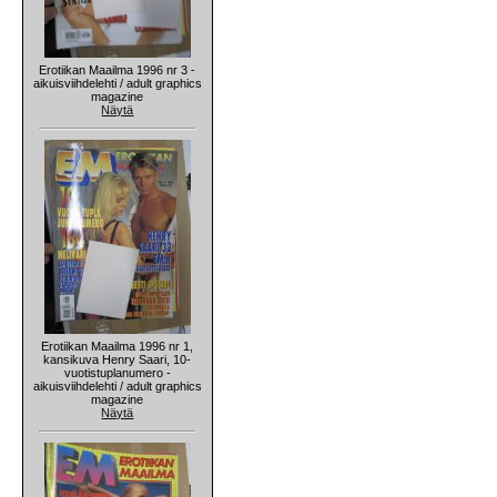
Erotiikan Maailma 1996 nr 3 -
aikuisviihdelehti / adult graphics
magazine
Näytä
Erotiikan Maailma 1996 nr 1,
kansikuva Henry Saari, 10-
vuotistuplanumero -
aikuisviihdelehti / adult graphics
magazine
Näytä