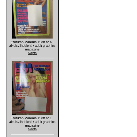
Erotiikan Maailma 1988 nr 4 -
aikuisviihdelehti / adult graphics
magazine
Näytä
Erotiikan Maailma 1988 nr 1 -
aikuisviihdelehti / adult graphics
magazine
Näytä