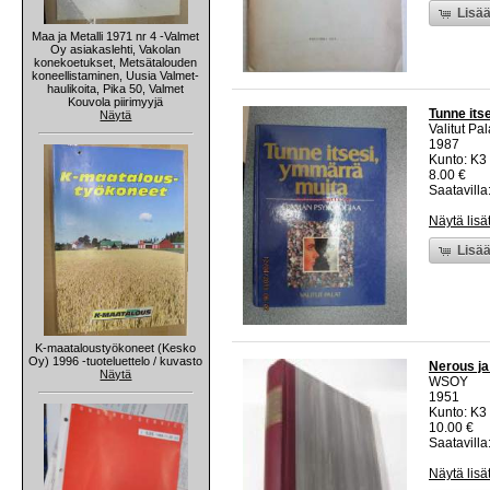
Lisää
Maa ja Metalli 1971 nr 4 -Valmet
Oy asiakaslehti, Vakolan
konekoetukset, Metsätalouden
koneellistaminen, Uusia Valmet-
haulikoita, Pika 50, Valmet
Kouvola piirimyyjä
Tunne its
Näytä
Valitut Pal
1987
Kunto: K3 
8.00 €
Saatavilla:
Näytä lisä
Lisää
K-maataloustyökoneet (Kesko
Oy) 1996 -tuoteluettelo / kuvasto
Nerous ja
Näytä
WSOY
1951
Kunto: K3 
10.00 €
Saatavilla:
Näytä lisä