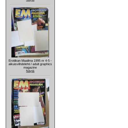
Erotiikan Maailma 1995 nr 4-5 -
aikuisviihdelehti / adult graphics
magazine
Näytä