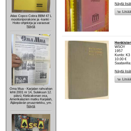
Näytä lisä
Lisää
Atlas Copco Cobra BBM 47 L
moottoriporakone ja -kanki -
Hoito-ohjekirja ja varaosat
Näytä
Henkiste
WSOY
1957
Kunto: K3 
10.00 €
Saatavilla:
Näytä lisä
Lisää
Oma Mua - Karjalan rahvahan
lehti 2001 nr 14, Sulakuun 12.
päivü; Kielizakonan osa,
Amerikalazien matku Karjalah,
Äijänpäivän pruazniekku, ym.
Näytä