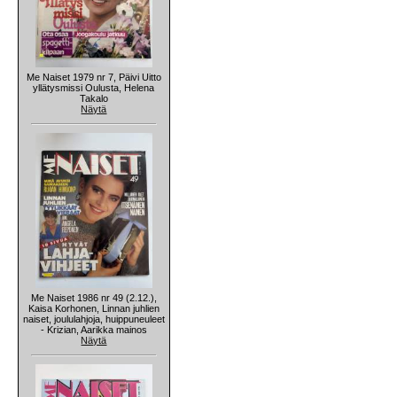
Me Naiset 1979 nr 7, Päivi Uitto
yllätysmissi Oulusta, Helena
Takalo
Näytä
Me Naiset 1986 nr 49 (2.12.),
Kaisa Korhonen, Linnan juhlien
naiset, joululahjoja, huippuneuleet
- Krizian, Aarikka mainos
Näytä