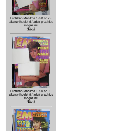
Erotiikan Maailma 1990 nr 2 -
aikuisviihdelehti / adult graphics
magazine
Näytä
Erotiikan Maailma 1990 nr 9 -
aikuisviihdelehti / adult graphics
magazine
Näytä