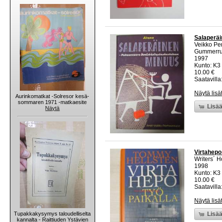
Salaperäi
Veikko Pe
Gummerr
1997
Kunto: K3 
10.00 €
Saatavilla:
Näytä lisä
Aurinkomatkat -Solresor kesä-
sommaren 1971 -matkaesite
Lisää
Näytä
Virtahepo
Writers´ 
1998
Kunto: K3 
10.00 €
Saatavilla:
Näytä lisä
Tupakkakysymys taloudelliselta
Lisää
kannalta - Raittiuden Ystävien