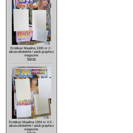
Erotiikan Maailma 1995 nr 2 -
aikuisviihdelehti / adult graphics
magazine
Näytä
Erotiikan Maailma 1994 nr 4-5 -
aikuisviihdelehti / adult graphics
magazine
Näytä