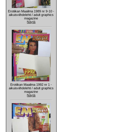
Erotiikan Maailma 1989 nr 9-10 -
aikuisviihdelehti / adult graphics
magazine
Näytä
Erotiikan Maailma 1992 nr 1 -
aikuisviihdelehti / adult graphics
magazine
Näytä