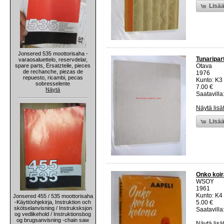
Lisää
Jonsered 535 moottorisaha -
Tunaripar
varaosaluettelo, reservdelar,
spare parts, Ersatzteile, pieces
Otava
de rechanche, piezas de
1976
repuesto, ricambi, pecas
Kunto: K3 
sobresselente
7.00 €
Näytä
Saatavilla:
Näytä lisä
Lisää
Onko koir
WSOY
1961
Kunto: K4 
Jonsered 455 / 535 moottorisaha
-Käyttöohjekirja, Instruktion och
5.00 €
skötselanvisning / Instruksksjon
Saatavilla:
og vedlikehold / Instruktionsbog
og brugsanvisning -chain saw
Näytä lisä