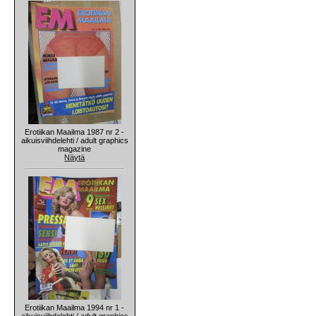
Erotiikan Maailma 1987 nr 2 -
aikuisviihdelehti / adult graphics
magazine
Näytä
Erotiikan Maailma 1994 nr 1 -
aikuisviihdelehti / adult graphics