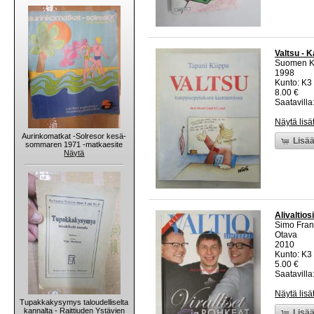
Valtsu - 
Suomen K
1998
Kunto: K3 
8.00 €
Saatavilla:
Näytä lisä
Aurinkomatkat -Solresor kesä-
Lisää
sommaren 1971 -matkaesite
Näytä
Alivaltios
Simo Frang
Otava
2010
Kunto: K3 
5.00 €
Saatavilla:
Näytä lisä
Tupakkakysymys taloudelliselta
kannalta - Raittiuden Ystävien
Lisää