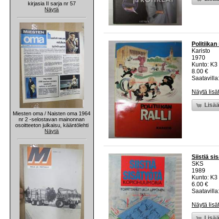
kirjasia II sarja nr 57
Näytä
Politiikan 
Karisto
1970
Kunto: K3 
8.00 €
Saatavilla:
Näytä lisä
Lisää
Miesten oma / Naisten oma 1964
nr 2 -selostavan mainonnan
osoitteeton julkaisu, kääntölehti
Näytä
Siistiä s
SKS
1989
Kunto: K3
6.00 €
Saatavilla:
Näytä lisä
Lisää