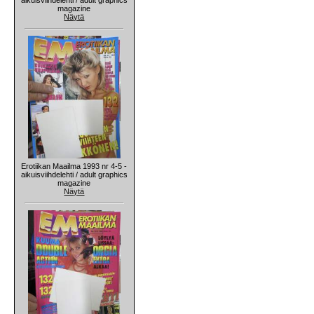
magazine
Näytä
Erotiikan Maailma 1993 nr 4-5 -
aikuisviihdelehti / adult graphics
magazine
Näytä