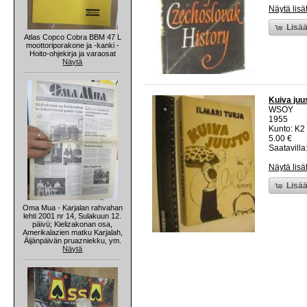
Näytä lisä
Lisää
Atlas Copco Cobra BBM 47 L
moottoriporakone ja -kanki -
Hoito-ohjekirja ja varaosat
Näytä
Kuiva juu
WSOY
1955
Kunto: K2 
5.00 €
Saatavilla:
Näytä lisä
Lisää
Oma Mua - Karjalan rahvahan
lehti 2001 nr 14, Sulakuun 12.
päivü; Kielizakonan osa,
Amerikalazien matku Karjalah,
Äijänpäivän pruazniekku, ym.
Näytä