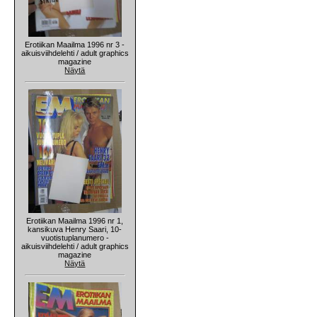
Erotiikan Maailma 1996 nr 3 -
aikuisviihdelehti / adult graphics
magazine
Näytä
Erotiikan Maailma 1996 nr 1,
kansikuva Henry Saari, 10-
vuotistuplanumero -
aikuisviihdelehti / adult graphics
magazine
Näytä