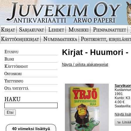
Kirjat
Sarjakuvat
Lehdet
Musiikki
Pienpainatteet
Käyttöohjekirjat
Numismatiikka
Postikortit, kirjelähe
Kirjat - Huumori -
Etusivu
Blogi
Näytä / piilota alakategoriat
Käyttöehdot
Ostoskori
Yritysinfo
Sarvikuo
Ota yhteyttä
Kustannus
1991
HAKU
Kunto: K3
4.00 €
Saatavilla:
Näytä lisä
Lisää
40 viimeksi lisättyä