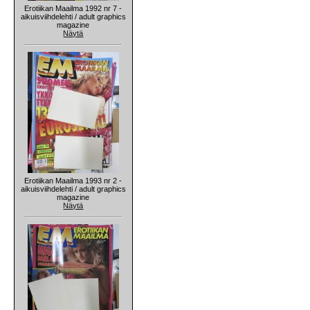
Erotiikan Maailma 1992 nr 7 -
aikuisviihdelehti / adult graphics
magazine
Näytä
Erotiikan Maailma 1993 nr 2 -
aikuisviihdelehti / adult graphics
magazine
Näytä