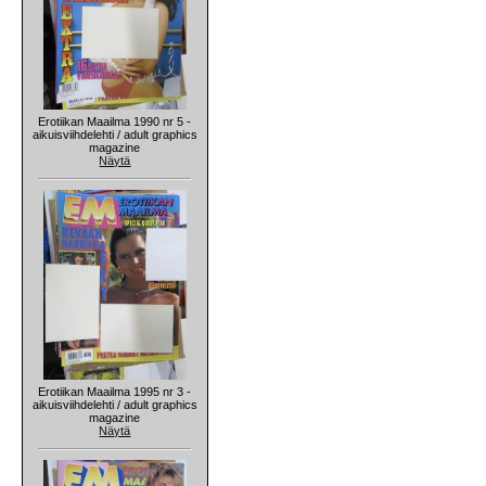
Erotiikan Maailma 1990 nr 5 -
aikuisviihdelehti / adult graphics
magazine
Näytä
Erotiikan Maailma 1995 nr 3 -
aikuisviihdelehti / adult graphics
magazine
Näytä