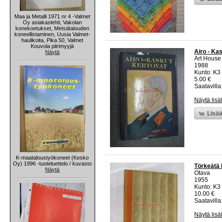
Maa ja Metalli 1971 nr 4 -Valmet
Oy asiakaslehti, Vakolan
konekoetukset, Metsätalouden
koneellistaminen, Uusia Valmet-
haulikoita, Pika 50, Valmet
Kouvola piirimyyjä
Airo - Ka
Näytä
Art House
1988
Kunto: K3 
5.00 €
Saatavilla:
Näytä lisä
Lisää
K-maataloustyökoneet (Kesko
Oy) 1996 -tuoteluettelo / kuvasto
Törkeätä 
Näytä
Otava
1955
Kunto: K3 
10.00 €
Saatavilla:
Näytä lisä