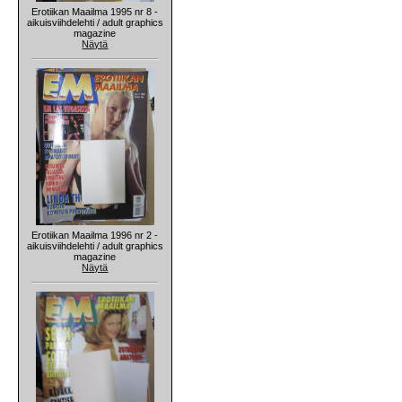
Erotiikan Maailma 1995 nr 8 -
aikuisviihdelehti / adult graphics
magazine
Näytä
Erotiikan Maailma 1996 nr 2 -
aikuisviihdelehti / adult graphics
magazine
Näytä