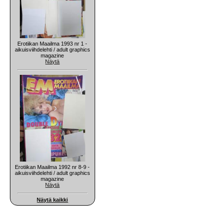
Erotiikan Maailma 1993 nr 1 -
aikuisviihdelehti / adult graphics
magazine
Näytä
Erotiikan Maailma 1992 nr 8-9 -
aikuisviihdelehti / adult graphics
magazine
Näytä
Näytä kaikki