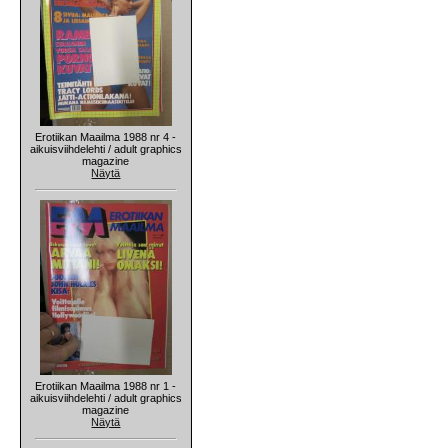
Erotiikan Maailma 1988 nr 4 -
aikuisviihdelehti / adult graphics
magazine
Näytä
Erotiikan Maailma 1988 nr 1 -
aikuisviihdelehti / adult graphics
magazine
Näytä