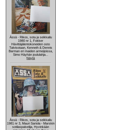
Ässä - Rikos, sota ja seikkailu
1980 nr 1, Fokker
Hävittäjälentokoneiden osto
Talvisotaan, Kenneth & Dennis
Barman eri maiden armeijoissa,
Simo Häyhän joululahja...
Näytä
Ässä - Rikos, sota ja seikkailu
1981 nr 3, Mauri Sariola - Marskin
sotilaspalvelija, Hyvinkään