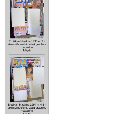
Erotiikan Maailma 1995 nr 2 -
aikuisviihdelehti / adult graphics
magazine
Näytä
Erotiikan Maailma 1994 nr 4-5 -
aikuisviihdelehti / adult graphics
magazine
Näytä