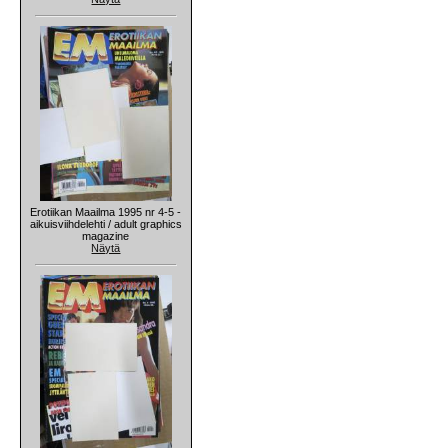
Erotiikan Maailma 1995 nr 4-5 -
aikuisviihdelehti / adult graphics
magazine
Näytä