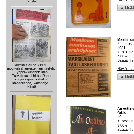
Näytä
Lisää
Maailman
Kirjateos 
1981
Kunto: K3 
7.00 €
Saatavilla:
Mottimestari nr 3 1971 -
moottorisahamiesten ammattilehti,
Näytä lisä
Työpenkkimenetelmää,
Turvallisuusohhjeita, Raket
Lisää
suojasaapas, Raket 50
moottorisaha, Raket öljyt...
Näytä
An outlin
Orbis
19
Kunto: K3
3.00 €
Saatavilla: