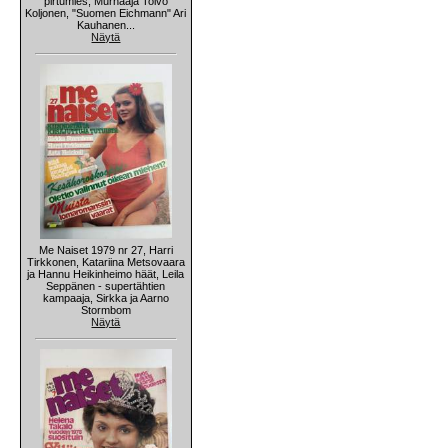
pirtumies, Murhaaja Toivo
Koljonen, "Suomen Eichmann" Ari
Kauhanen...
Näytä
Me Naiset 1979 nr 27, Harri
Tirkkonen, Katariina Metsovaara
ja Hannu Heikinheimo häät, Leila
Seppänen - supertähtien
kampaaja, Sirkka ja Aarno
Stormbom
Näytä