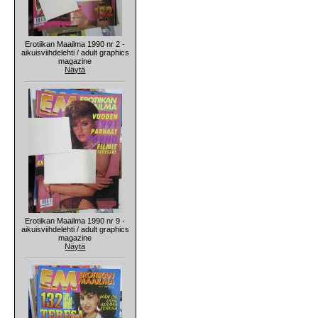
Erotiikan Maailma 1990 nr 2 -
aikuisviihdelehti / adult graphics
magazine
Näytä
Erotiikan Maailma 1990 nr 9 -
aikuisviihdelehti / adult graphics
magazine
Näytä