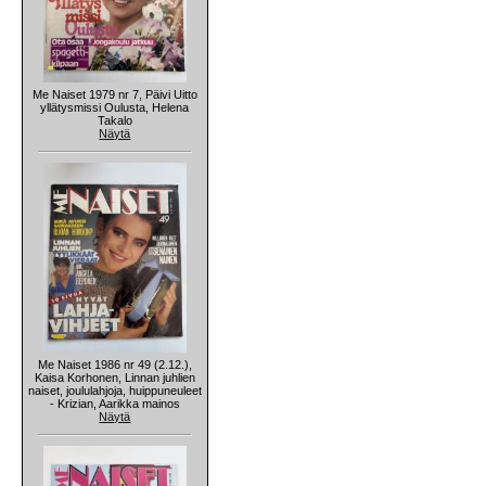
Me Naiset 1979 nr 7, Päivi Uitto
yllätysmissi Oulusta, Helena
Takalo
Näytä
Me Naiset 1986 nr 49 (2.12.),
Kaisa Korhonen, Linnan juhlien
naiset, joululahjoja, huippuneuleet
- Krizian, Aarikka mainos
Näytä