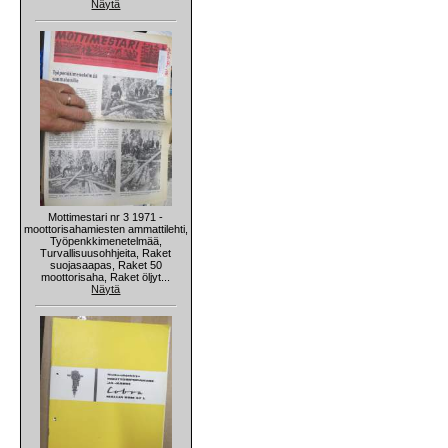
Näytä
Mottimestari nr 3 1971 -
moottorisahamiesten ammattilehti,
Työpenkkimenetelmää,
Turvallisuusohhjeita, Raket
suojasaapas, Raket 50
moottorisaha, Raket öljyt...
Näytä