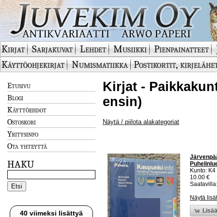
Kirjat
Sarjakuvat
Lehdet
Musiikki
Pienpainatteet
Käyttöohjekirjat
Numismatiikka
Postikortit, kirjelähe
Kirjat - Paikkakun
Etusivu
Blogi
ensin)
Käyttöehdot
Ostoskori
Näytä / piilota alakategoriat
Yritysinfo
Ota yhteyttä
Järvenpää
HAKU
Puhelinlu
Kunto: K4
10.00 €
Saatavilla:
Näytä lisä
Lisää
40 viimeksi lisättyä