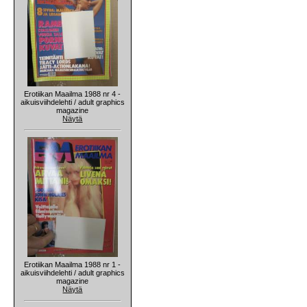
Erotiikan Maailma 1988 nr 4 -
aikuisviihdelehti / adult graphics
magazine
Näytä
Erotiikan Maailma 1988 nr 1 -
aikuisviihdelehti / adult graphics
magazine
Näytä