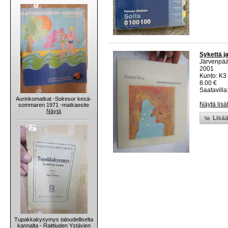
Sykettä ja
Järvenpää
2001
Kunto: K3 
8.00 €
Saatavilla:
Aurinkomatkat -Solresor kesä-
Näytä lisä
sommaren 1971 -matkaesite
Näytä
Lisää
Tupakkakysymys taloudelliselta
kannalta - Raittiuden Ystävien