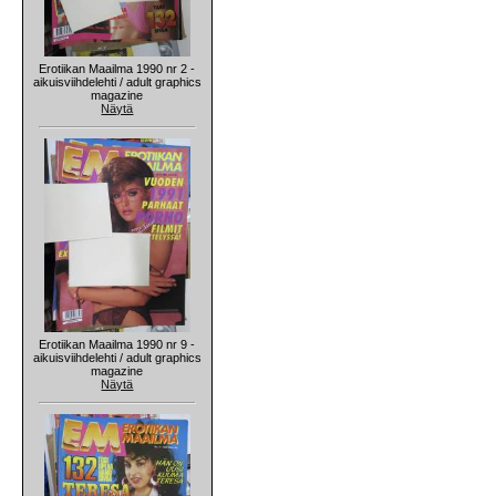
Erotiikan Maailma 1990 nr 2 -
aikuisviihdelehti / adult graphics
magazine
Näytä
Erotiikan Maailma 1990 nr 9 -
aikuisviihdelehti / adult graphics
magazine
Näytä