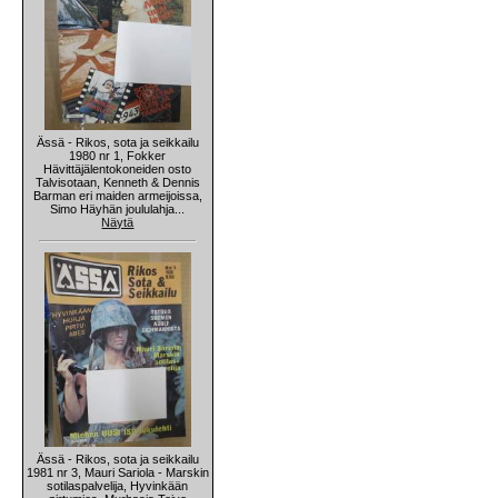
Ässä - Rikos, sota ja seikkailu
1980 nr 1, Fokker
Hävittäjälentokoneiden osto
Talvisotaan, Kenneth & Dennis
Barman eri maiden armeijoissa,
Simo Häyhän joululahja...
Näytä
Ässä - Rikos, sota ja seikkailu
1981 nr 3, Mauri Sariola - Marskin
sotilaspalvelija, Hyvinkään