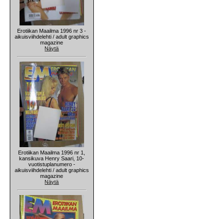
Erotiikan Maailma 1996 nr 3 -
aikuisviihdelehti / adult graphics
magazine
Näytä
Erotiikan Maailma 1996 nr 1,
kansikuva Henry Saari, 10-
vuotistuplanumero -
aikuisviihdelehti / adult graphics
magazine
Näytä