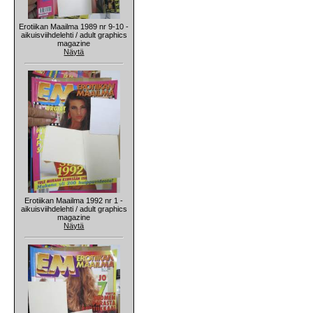
Erotiikan Maailma 1989 nr 9-10 -
aikuisviihdelehti / adult graphics
magazine
Näytä
Erotiikan Maailma 1992 nr 1 -
aikuisviihdelehti / adult graphics
magazine
Näytä