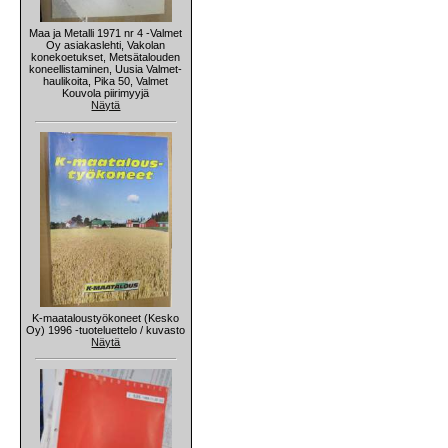
Maa ja Metalli 1971 nr 4 -Valmet
Oy asiakaslehti, Vakolan
konekoetukset, Metsätalouden
koneellistaminen, Uusia Valmet-
haulikoita, Pika 50, Valmet
Kouvola piirimyyjä
Näytä
K-maataloustyökoneet (Kesko
Oy) 1996 -tuoteluettelo / kuvasto
Näytä