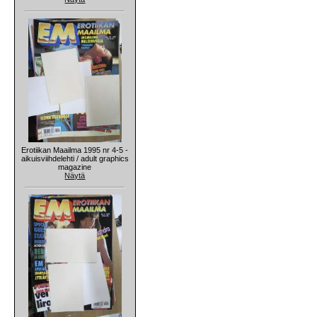
Erotiikan Maailma 1995 nr 4-5 -
aikuisviihdelehti / adult graphics
magazine
Näytä