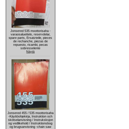
Jonsered 535 moottorisaha -
varaosaluettelo, reservdelar,
spare parts, Ersatzteile, pieces
de rechanche, piezas de
repuesto, ricambi, pecas
sobresselente
Näytä
Jonsered 455 / 535 moottorisaha
-Käyttöohjekirja, Instruktion och
skötselanvisning / Instruksksjon
og vedlikehold / Instruktionsbog
og brugsanvisning -chain saw