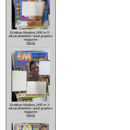
Erotiikan Maailma 1990 nr 5 -
aikuisviihdelehti / adult graphics
magazine
Näytä
Erotiikan Maailma 1995 nr 3 -
aikuisviihdelehti / adult graphics
magazine
Näytä