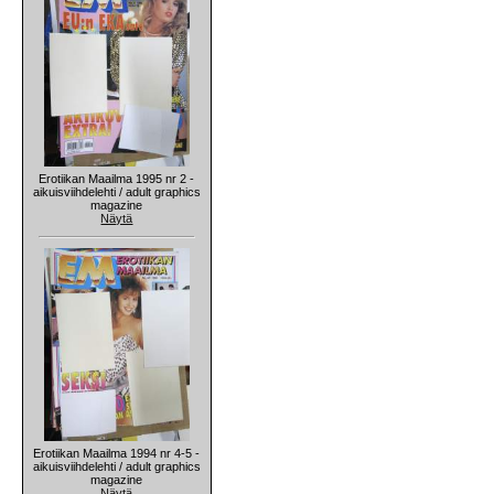
Erotiikan Maailma 1995 nr 2 -
aikuisviihdelehti / adult graphics
magazine
Näytä
Erotiikan Maailma 1994 nr 4-5 -
aikuisviihdelehti / adult graphics
magazine
Näytä