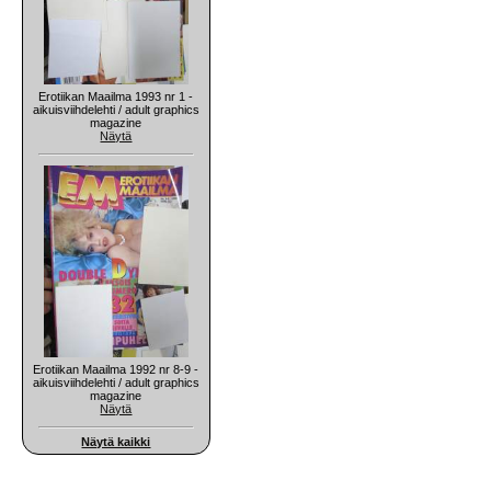
Erotiikan Maailma 1993 nr 1 -
aikuisviihdelehti / adult graphics
magazine
Näytä
Erotiikan Maailma 1992 nr 8-9 -
aikuisviihdelehti / adult graphics
magazine
Näytä
Näytä kaikki