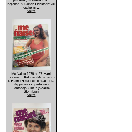
pirtumies, Murhaaja Toivo
Koljonen, "Suomen Eichmann" Ari
Kauhanen...
Näytä
Me Naiset 1979 nr 27, Harri
Tirkkonen, Katariina Metsovaara
ja Hannu Heikinheimo häät, Leila
Seppänen - supertähtien
kampaaja, Sirkka ja Aarno
Stormbom
Näytä