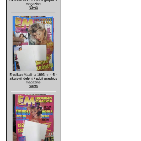
magazine
Näytä
Erotiikan Maailma 1993 nr 4-5 -
aikuisviihdelehti / adult graphics
magazine
Näytä