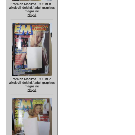
Erotiikan Maailma 1995 nr 8 -
aikuisviihdelehti / adult graphics
magazine
Näytä
Erotiikan Maailma 1996 nr 2 -
aikuisviihdelehti / adult graphics
magazine
Näytä