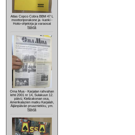
Atlas Copco Cobra BBM 47 L
moottoriporakone ja -kanki -
Hoito-ohjekirja ja varaosat
Näytä
Oma Mua - Karjalan rahvahan
lehti 2001 nr 14, Sulakuun 12.
päivü; Kielizakonan osa,
Amerikalazien matku Karjalah,
Äijänpäivän pruazniekku, ym.
Näytä