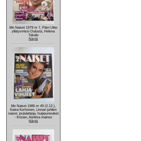
Me Naiset 1979 nr 7, Päivi Uitto
yllätysmissi Oulusta, Helena
Takalo
Näytä
Me Naiset 1986 nr 49 (2.12.),
Kaisa Korhonen, Linnan juhlien
naiset, joululahjoja, huippuneuleet
- Krizian, Aarikka mainos
Näytä