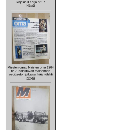
kirjasia II sarja nr 57
Näytä
Miesten oma / Naisten oma 1964
nr 2 -selostavan mainonnan
osoitteeton julkaisu, kääntölehti
Näytä