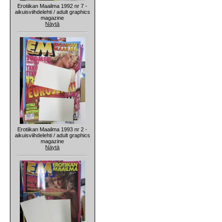
Erotiikan Maailma 1992 nr 7 -
aikuisviihdelehti / adult graphics
magazine
Näytä
Erotiikan Maailma 1993 nr 2 -
aikuisviihdelehti / adult graphics
magazine
Näytä