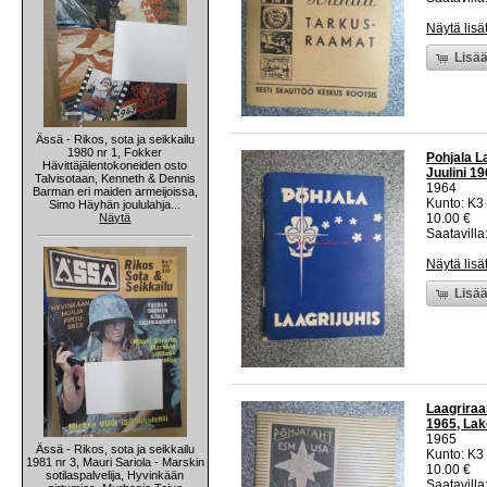
Näytä lisä
Lisää
Ässä - Rikos, sota ja seikkailu
1980 nr 1, Fokker
Pohjala L
Hävittäjälentokoneiden osto
Juulini 19
Talvisotaan, Kenneth & Dennis
1964
Barman eri maiden armeijoissa,
Kunto: K3
Simo Häyhän joululahja...
Näytä
10.00 €
Saatavilla:
Näytä lisä
Lisää
Laagriraa
1965, Lake
1965
Ässä - Rikos, sota ja seikkailu
Kunto: K3
1981 nr 3, Mauri Sariola - Marskin
10.00 €
sotilaspalvelija, Hyvinkään
Saatavilla: