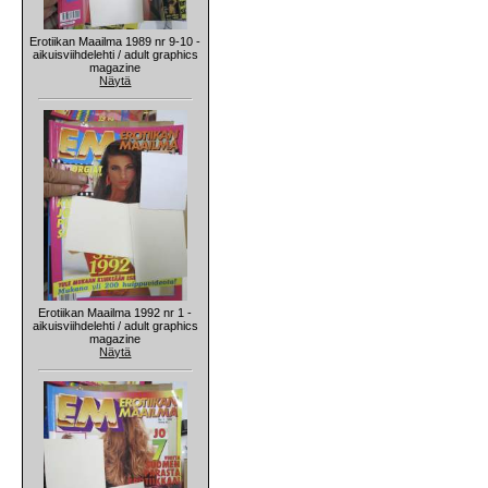
Erotiikan Maailma 1989 nr 9-10 -
aikuisviihdelehti / adult graphics
magazine
Näytä
Erotiikan Maailma 1992 nr 1 -
aikuisviihdelehti / adult graphics
magazine
Näytä