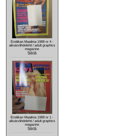
Erotiikan Maailma 1988 nr 4 -
aikuisviihdelehti / adult graphics
magazine
Näytä
Erotiikan Maailma 1988 nr 1 -
aikuisviihdelehti / adult graphics
magazine
Näytä