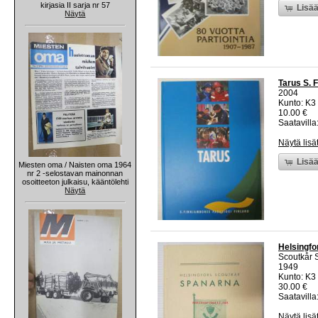
kirjasia II sarja nr 57
Lisää
Näytä
Tarus S. 
2004
Kunto: K3 
10.00 €
Saatavilla:
Näytä lisä
Lisää
Miesten oma / Naisten oma 1964
nr 2 -selostavan mainonnan
osoitteeton julkaisu, kääntölehti
Näytä
Helsingfo
Scoutkår 
1949
Kunto: K3 
30.00 €
Saatavilla:
Näytä lisä