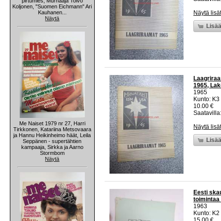
pirtumies, Murhaaja Toivo
Koljonen, "Suomen Eichmann" Ari
Kauhanen...
Näytä lisä
Näytä
Lisää
Laagriraa
1965, Lake
1965
Kunto: K3
10.00 €
Saatavilla:
Me Naiset 1979 nr 27, Harri
Näytä lisä
Tirkkonen, Katariina Metsovaara
ja Hannu Heikinheimo häät, Leila
Lisää
Seppänen - supertähtien
kampaaja, Sirkka ja Aarno
Stormbom
Näytä
Eesti ska
toimintaa 
1963
Kunto: K2 
15.00 €