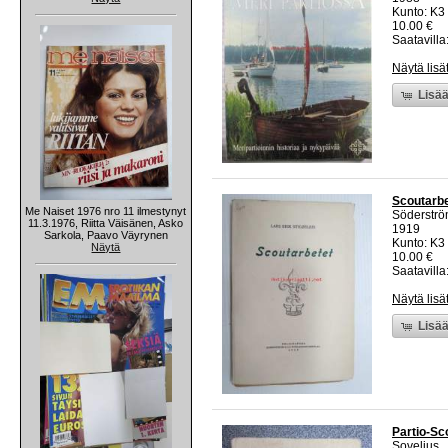
Kunto: K3
10.00 €
Saatavilla:
Näytä lisä
Lisää
Scoutarbe
Me Naiset 1976 nro 11 ilmestynyt
Söderströ
11.3.1976, Riitta Väisänen, Asko
1919
Sarkola, Paavo Väyrynen
Kunto: K3
Näytä
10.00 €
Saatavilla:
Näytä lisä
Lisää
Partio-Sc
Sovelius