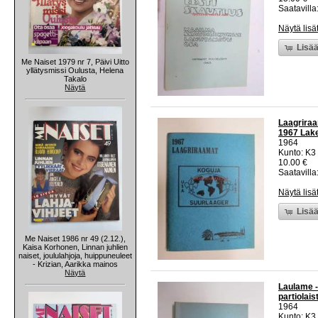
Saatavilla:
Näytä lisä
Lisää
Me Naiset 1979 nr 7, Päivi Uitto
yllätysmissi Oulusta, Helena
Takalo
Näytä
Laagriraam
1967 Lake
1964
Kunto: K3
10.00 €
Saatavilla:
Näytä lisä
Lisää
Me Naiset 1986 nr 49 (2.12.),
Kaisa Korhonen, Linnan juhlien
naiset, joululahjoja, huippuneuleet
- Krizian, Aarikka mainos
Näytä
Laulame -
partiolais
1964
Kunto: K3