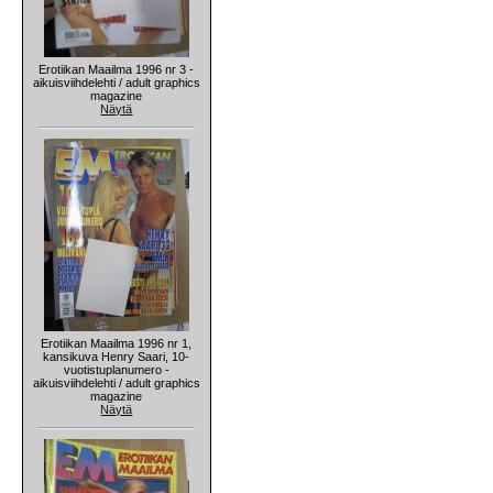
Erotiikan Maailma 1996 nr 3 -
aikuisviihdelehti / adult graphics
magazine
Näytä
Erotiikan Maailma 1996 nr 1,
kansikuva Henry Saari, 10-
vuotistuplanumero -
aikuisviihdelehti / adult graphics
magazine
Näytä