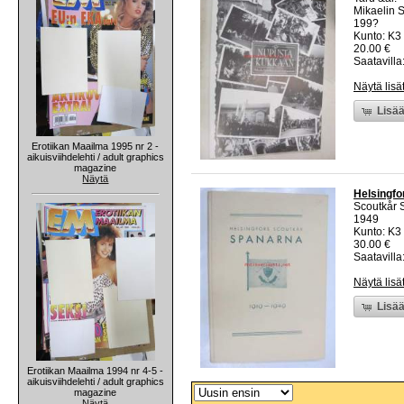
Mikaelin S
199?
Kunto: K3
20.00 €
Saatavilla:
Näytä lisä
Lisää
Erotiikan Maailma 1995 nr 2 -
aikuisviihdelehti / adult graphics
magazine
Näytä
Helsingfo
Scoutkår 
1949
Kunto: K3 
30.00 €
Saatavilla:
Näytä lisä
Lisää
Erotiikan Maailma 1994 nr 4-5 -
aikuisviihdelehti / adult graphics
magazine
Näytä