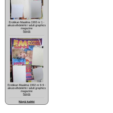
Erotiikan Maailma 1993 nr 1 -
aikuisviihdelehti / adult graphics
magazine
Näytä
Erotiikan Maailma 1992 nr 8-9 -
aikuisviihdelehti / adult graphics
magazine
Näytä
Näytä kaikki