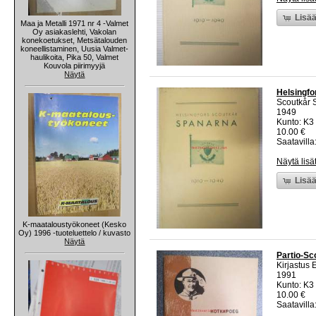
Lisää
Maa ja Metalli 1971 nr 4 -Valmet
Oy asiakaslehti, Vakolan
konekoetukset, Metsätalouden
koneellistaminen, Uusia Valmet-
haulikoita, Pika 50, Valmet
Kouvola piirimyyjä
Näytä
Helsingfo
Scoutkår 
1949
Kunto: K3
10.00 €
Saatavilla:
Näytä lisä
Lisää
K-maataloustyökoneet (Kesko
Oy) 1996 -tuoteluettelo / kuvasto
Näytä
Partio-Sc
Kirjastus 
1991
Kunto: K3
10.00 €
Saatavilla: