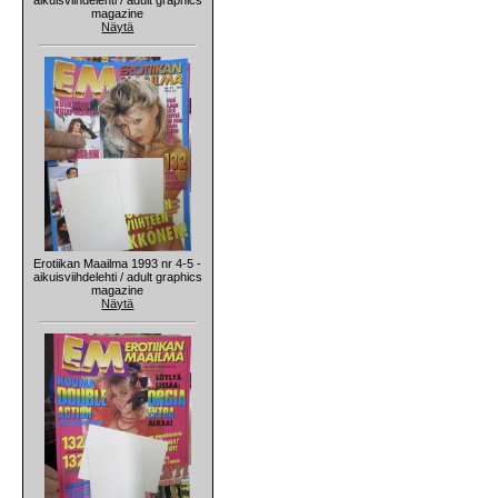
magazine
Näytä
Erotiikan Maailma 1993 nr 4-5 -
aikuisviihdelehti / adult graphics
magazine
Näytä