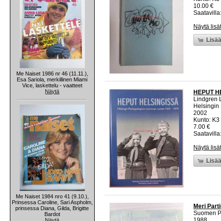
10.00 €
Saatavilla:
Näytä lisä
Lisää
Me Naiset 1986 nr 46 (11.11.),
Esa Sariola, merkillinen Miami
Vice, laskettelu - vaatteet
Näytä
HEPUT HEL
Lindgren L
Helsingin 
2002
Kunto: K3 
7.00 €
Saatavilla:
Näytä lisä
Lisää
Me Naiset 1984 nro 41 (9.10.),
Prinsessa Caroline, Sari Aspholm,
Meri Parti
prinsessa Diana, Gilda, Brigitte
Suomen Pa
Bardot
1988
Näytä