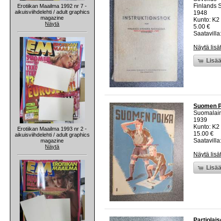
Finlands 
Erotiikan Maailma 1992 nr 7 -
aikuisviihdelehti / adult graphics
1948
magazine
Kunto: K2 
Näytä
5.00 €
Saatavilla:
Näytä lisä
Lisää
Suomen Po
Suomalaine
1939
Kunto: K2 
Erotiikan Maailma 1993 nr 2 -
15.00 €
aikuisviihdelehti / adult graphics
Saatavilla:
magazine
Näytä
Näytä lisä
Lisää
Partiolai