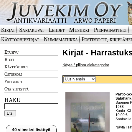
Kirjat
Sarjakuvat
Lehdet
Musiikki
Pienpainatteet
Käyttöohjekirjat
Numismatiikka
Postikortit, kirjelähe
Kirjat - Harrastuks
Etusivu
Blogi
Näytä / piilota alakategoriat
Käyttöehdot
Ostoskori
Yritysinfo
Ota yhteyttä
Partio-Sc
Satahanka
HAKU
Suomen Par
1988
Kunto: K3
10.00 €
Saatavilla:
Näytä lisä
40 viimeksi lisättyä