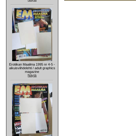
Erotiikan Maailma 1995 nr 4-5 -
aikuisviihdelehti / adult graphics
magazine
Näytä