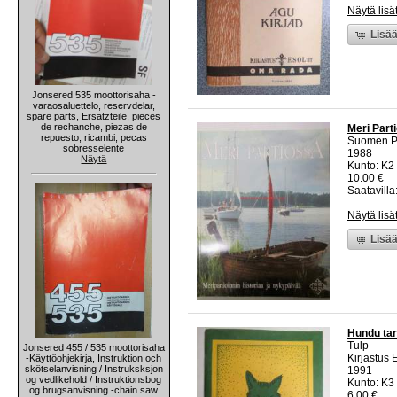
Näytä lisä
Lisää
Jonsered 535 moottorisaha -
varaosaluettelo, reservdelar,
spare parts, Ersatzteile, pieces
de rechanche, piezas de
Meri Parti
repuesto, ricambi, pecas
Suomen Pa
sobresselente
1988
Näytä
Kunto: K2 
10.00 €
Saatavilla:
Näytä lisä
Lisää
Hundu tar
Tulp
Jonsered 455 / 535 moottorisaha
Kirjastus 
-Käyttöohjekirja, Instruktion och
skötselanvisning / Instruksksjon
1991
og vedlikehold / Instruktionsbog
Kunto: K3
og brugsanvisning -chain saw
6.00 €