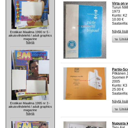
Virta on 
Turun NM
1973
Kunto: K2 
10.00 €
Saatavilla:
Näytä lisä
Erotiikan Maailma 1990 nr 5 -
aikuisviihdelehti / adult graphics
magazine
Lisää
Näytä
Partio-Sc
Pitkänen 
Suomen Pa
2005
Kunto: K3 
25.00 €
Saatavilla:
Näytä lisä
Erotiikan Maailma 1995 nr 3 -
aikuisviihdelehti / adult graphics
Lisää
magazine
Näytä
Nupusta k
Taru &al.