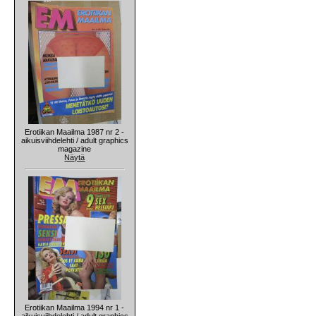
Erotiikan Maailma 1987 nr 2 -
aikuisviihdelehti / adult graphics
magazine
Näytä
Erotiikan Maailma 1994 nr 1 -
aikuisviihdelehti / adult graphics