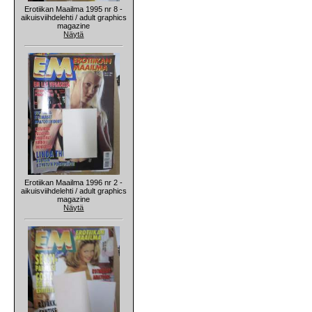
Erotiikan Maailma 1995 nr 8 -
aikuisviihdelehti / adult graphics
magazine
Näytä
Erotiikan Maailma 1996 nr 2 -
aikuisviihdelehti / adult graphics
magazine
Näytä