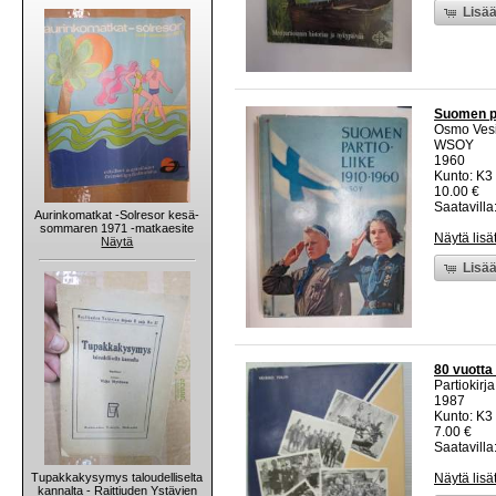
Lisää
Suomen pa
Osmo Ves
WSOY
1960
Kunto: K3 
10.00 €
Saatavilla:
Aurinkomatkat -Solresor kesä-
sommaren 1971 -matkaesite
Näytä lisä
Näytä
Lisää
80 vuotta
Partiokirj
1987
Kunto: K3 
7.00 €
Saatavilla:
Tupakkakysymys taloudelliselta
Näytä lisä
kannalta - Raittiuden Ystävien