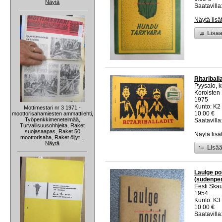
Näytä
Saatavilla:
Näytä lisä
Lisää
Ritariball
Pyysalo, k
Koroisten 
1975
Kunto: K2 
Mottimestari nr 3 1971 -
10.00 €
moottorisahamiesten ammattilehti,
Työpenkkimenetelmää,
Saatavilla:
Turvallisuusohhjeita, Raket
suojasaapas, Raket 50
Näytä lisä
moottorisaha, Raket öljyt...
Näytä
Lisää
Laulge po
(sudenpenn
Eesti Ska
1954
Kunto: K3
10.00 €
Saatavilla: