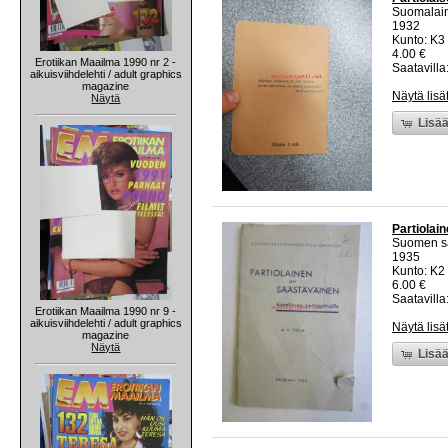
Suomalaine
1932
Kunto: K3
4.00 €
Erotiikan Maailma 1990 nr 2 -
Saatavilla:
aikuisviihdelehti / adult graphics
magazine
Näytä lisä
Näytä
Lisää
Partiolain
Suomen sä
1935
Kunto: K2 
6.00 €
Saatavilla:
Erotiikan Maailma 1990 nr 9 -
aikuisviihdelehti / adult graphics
Näytä lisä
magazine
Näytä
Lisää