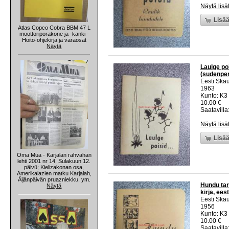
Näytä lisä
Lisää
Atlas Copco Cobra BBM 47 L
moottoriporakone ja -kanki -
Hoito-ohjekirja ja varaosat
Näytä
Laulge po
(sudenpenn
Eesti Ska
1963
Kunto: K3
10.00 €
Saatavilla:
Näytä lisä
Lisää
Oma Mua - Karjalan rahvahan
lehti 2001 nr 14, Sulakuun 12.
päivü; Kielizakonan osa,
Amerikalazien matku Karjalah,
Äijänpäivän pruazniekku, ym.
Hundu tar
Näytä
kirja, ees
Eesti Ska
1956
Kunto: K3
10.00 €
Saatavilla: