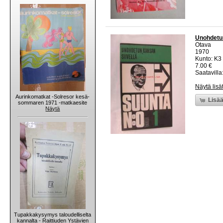
Unohdetun
Otava
1970
Kunto: K3
7.00 €
Saatavilla:
Näytä lisä
Aurinkomatkat -Solresor kesä-
Lisää
sommaren 1971 -matkaesite
Näytä
Tupakkakysymys taloudelliselta
kannalta - Raittiuden Ystävien