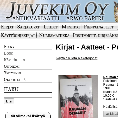
Kirjat
Sarjakuvat
Lehdet
Musiikki
Pienpainatteet
Käyttöohjekirjat
Numismatiikka
Postikortit, kirjelähe
Kirjat - Aatteet - 
Etusivu
Blogi
Näytä / piilota alakategoriat
Käyttöehdot
Ostoskori
Yritysinfo
Rauman de
Ota yhteyttä
Pokkinen
Rauman So
HAKU
1991
Kunto: K3 
10.00 €
Saatavilla:
Näytä lisä
Lisää
40 viimeksi lisättyä