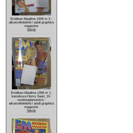
Erotiikan Maailma 1996 nr 3 -
aikuisviihdelehti / adult graphics
magazine
Näytä
Erotiikan Maailma 1996 nr 1,
kansikuva Henry Saari, 10-
vuotistuplanumero -
aikuisviihdelehti / adult graphics
magazine
Näytä