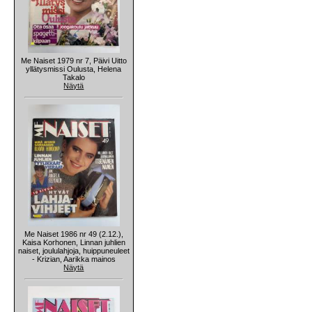
Me Naiset 1979 nr 7, Päivi Uitto
yllätysmissi Oulusta, Helena
Takalo
Näytä
Me Naiset 1986 nr 49 (2.12.),
Kaisa Korhonen, Linnan juhlien
naiset, joululahjoja, huippuneuleet
- Krizian, Aarikka mainos
Näytä