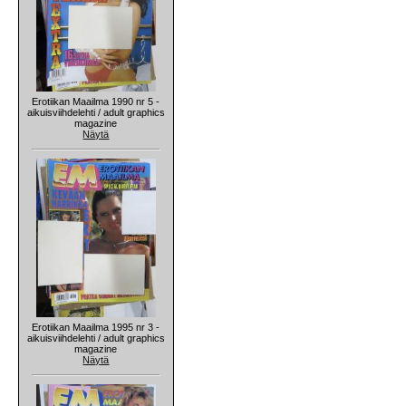
Erotiikan Maailma 1990 nr 5 -
aikuisviihdelehti / adult graphics
magazine
Näytä
Erotiikan Maailma 1995 nr 3 -
aikuisviihdelehti / adult graphics
magazine
Näytä