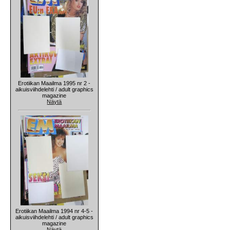
Erotiikan Maailma 1995 nr 2 -
aikuisviihdelehti / adult graphics
magazine
Näytä
Erotiikan Maailma 1994 nr 4-5 -
aikuisviihdelehti / adult graphics
magazine
Näytä