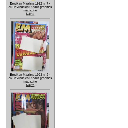
Erotiikan Maailma 1992 nr 7 -
aikuisviihdelehti / adult graphics
magazine
Näytä
Erotiikan Maailma 1993 nr 2 -
aikuisviihdelehti / adult graphics
magazine
Näytä