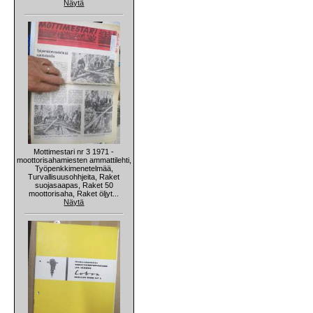
Näytä
Mottimestari nr 3 1971 -
moottorisahamiesten ammattilehti,
Työpenkkimenetelmää,
Turvallisuusohhjeita, Raket
suojasaapas, Raket 50
moottorisaha, Raket öljyt...
Näytä