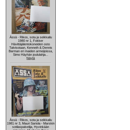
Ässä - Rikos, sota ja seikkailu
1980 nr 1, Fokker
Hävittäjälentokoneiden osto
Talvisotaan, Kenneth & Dennis
Barman eri maiden armeijoissa,
Simo Häyhän joululahja...
Näytä
Ässä - Rikos, sota ja seikkailu
1981 nr 3, Mauri Sariola - Marskin
sotilaspalvelija, Hyvinkään