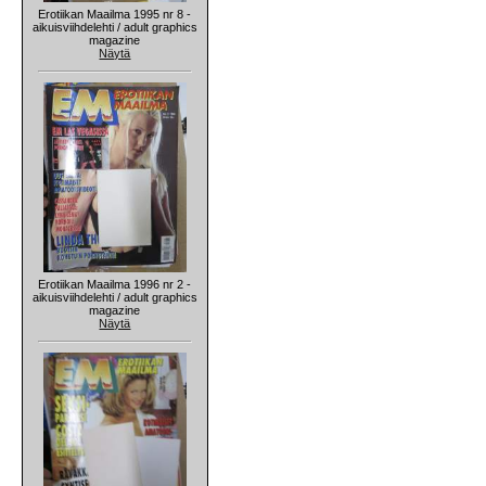
Erotiikan Maailma 1995 nr 8 -
aikuisviihdelehti / adult graphics
magazine
Näytä
Erotiikan Maailma 1996 nr 2 -
aikuisviihdelehti / adult graphics
magazine
Näytä