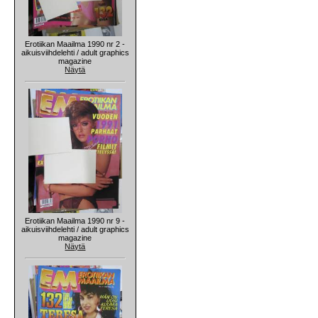
Erotiikan Maailma 1990 nr 2 -
aikuisviihdelehti / adult graphics
magazine
Näytä
Erotiikan Maailma 1990 nr 9 -
aikuisviihdelehti / adult graphics
magazine
Näytä