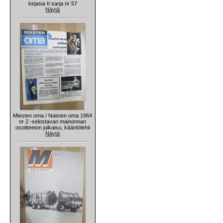
kirjasia II sarja nr 57
Näytä
Miesten oma / Naisten oma 1964
nr 2 -selostavan mainonnan
osoitteeton julkaisu, kääntölehti
Näytä