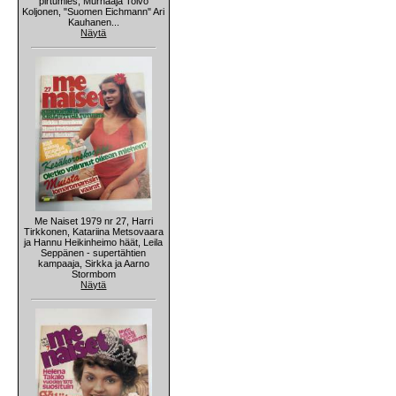
pirtumies, Murhaaja Toivo
Koljonen, "Suomen Eichmann" Ari
Kauhanen...
Näytä
Me Naiset 1979 nr 27, Harri
Tirkkonen, Katariina Metsovaara
ja Hannu Heikinheimo häät, Leila
Seppänen - supertähtien
kampaaja, Sirkka ja Aarno
Stormbom
Näytä