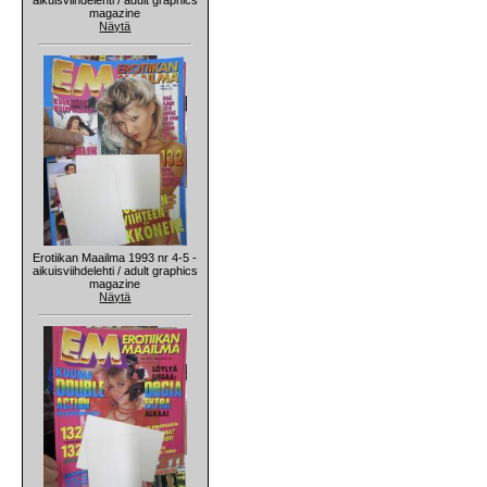
magazine
Näytä
Erotiikan Maailma 1993 nr 4-5 -
aikuisviihdelehti / adult graphics
magazine
Näytä