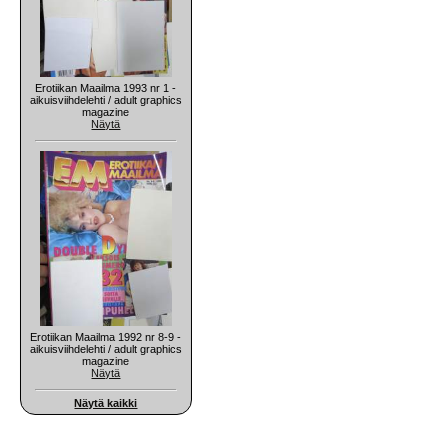
Erotiikan Maailma 1993 nr 1 -
aikuisviihdelehti / adult graphics
magazine
Näytä
Erotiikan Maailma 1992 nr 8-9 -
aikuisviihdelehti / adult graphics
magazine
Näytä
Näytä kaikki