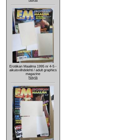
Erotiikan Maailma 1995 nr 4-5 -
aikuisviihdelehti / adult graphics
magazine
Näytä