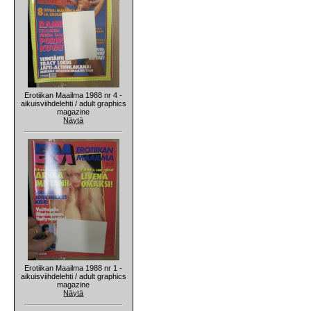
Erotiikan Maailma 1988 nr 4 -
aikuisviihdelehti / adult graphics
magazine
Näytä
Erotiikan Maailma 1988 nr 1 -
aikuisviihdelehti / adult graphics
magazine
Näytä