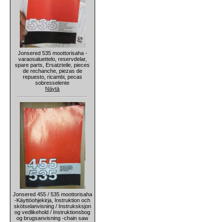
Jonsered 535 moottorisaha -
varaosaluettelo, reservdelar,
spare parts, Ersatzteile, pieces
de rechanche, piezas de
repuesto, ricambi, pecas
sobresselente
Näytä
Jonsered 455 / 535 moottorisaha
-Käyttöohjekirja, Instruktion och
skötselanvisning / Instruksksjon
og vedlikehold / Instruktionsbog
og brugsanvisning -chain saw