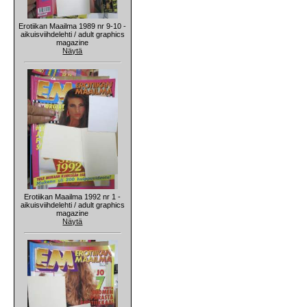
Erotiikan Maailma 1989 nr 9-10 -
aikuisviihdelehti / adult graphics
magazine
Näytä
Erotiikan Maailma 1992 nr 1 -
aikuisviihdelehti / adult graphics
magazine
Näytä