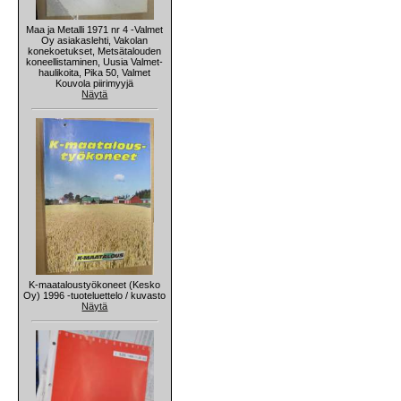
Maa ja Metalli 1971 nr 4 -Valmet
Oy asiakaslehti, Vakolan
konekoetukset, Metsätalouden
koneellistaminen, Uusia Valmet-
haulikoita, Pika 50, Valmet
Kouvola piirimyyjä
Näytä
K-maataloustyökoneet (Kesko
Oy) 1996 -tuoteluettelo / kuvasto
Näytä