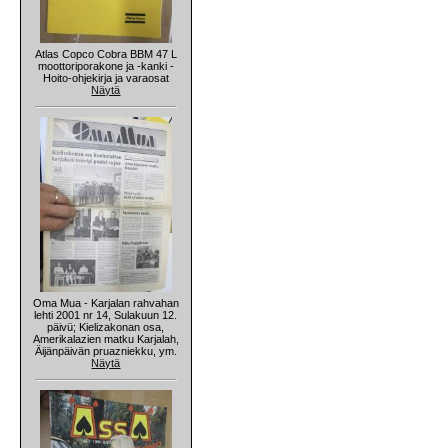
Atlas Copco Cobra BBM 47 L
moottoriporakone ja -kanki -
Hoito-ohjekirja ja varaosat
Näytä
Oma Mua - Karjalan rahvahan
lehti 2001 nr 14, Sulakuun 12.
päivü; Kielizakonan osa,
Amerikalazien matku Karjalah,
Äijänpäivän pruazniekku, ym.
Näytä