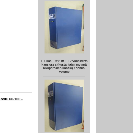
Tuulilasi 1985 nr 1-12 vuosikerta
kansiossa (kustantajan myymä
alkuperäinen kansio) / annual
volume
roitu 66/100 -