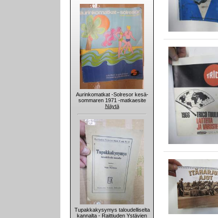
Aurinkomatkat -Solresor kesä-
sommaren 1971 -matkaesite
Näytä
Tupakkakysymys taloudelliselta
kannalta - Raittiuden Ystävien