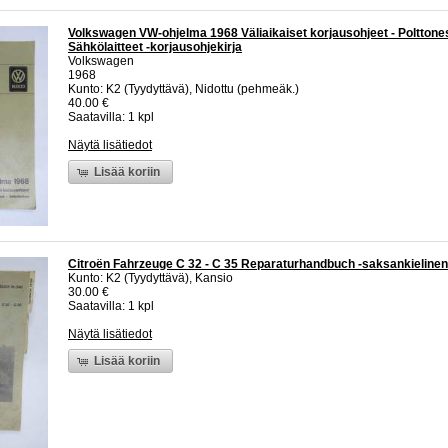
Volkswagen VW-ohjelma 1968 Väliaikaiset korjausohjeet - Polttonest
Sähkölaitteet -korjausohjekirja
Volkswagen
1968
Kunto: K2 (Tyydyttävä), Nidottu (pehmeäk.)
40.00 €
Saatavilla: 1 kpl
Näytä lisätiedot
Lisää koriin
Citroën Fahrzeuge C 32 - C 35 Reparaturhandbuch -saksankielinen 
Kunto: K2 (Tyydyttävä), Kansio
30.00 €
Saatavilla: 1 kpl
Näytä lisätiedot
Lisää koriin