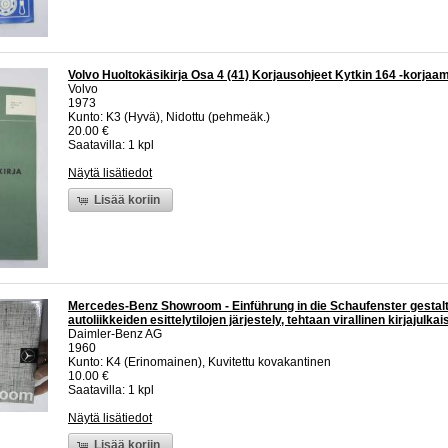
Volvo Huoltokäsikirja Osa 4 (41) Korjausohjeet Kytkin 164 -korjaa
Volvo
1973
Kunto: K3 (Hyvä), Nidottu (pehmeäk.)
20.00 €
Saatavilla: 1 kpl
Näytä lisätiedot
Lisää koriin
Mercedes-Benz Showroom - Einführung in die Schaufenster gestalt
autoliikkeiden esittelytilojen järjestely, tehtaan virallinen kirjajulkai
Daimler-Benz AG
1960
Kunto: K4 (Erinomainen), Kuvitettu kovakantinen
10.00 €
Saatavilla: 1 kpl
Näytä lisätiedot
Lisää koriin