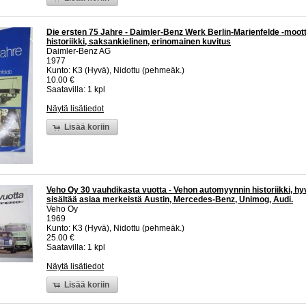
Die ersten 75 Jahre - Daimler-Benz Werk Berlin-Marienfelde -moot
historiikki, saksankielinen, erinomainen kuvitus
Daimler-Benz AG
1977
Kunto: K3 (Hyvä), Nidottu (pehmeäk.)
10.00 €
Saatavilla: 1 kpl
Näytä lisätiedot
Lisää koriin
Veho Oy 30 vauhdikasta vuotta - Vehon automyynnin historiikki, hy
sisältää asiaa merkeistä Austin, Mercedes-Benz, Unimog, Audi.
Veho Oy
1969
Kunto: K3 (Hyvä), Nidottu (pehmeäk.)
25.00 €
Saatavilla: 1 kpl
Näytä lisätiedot
Lisää koriin