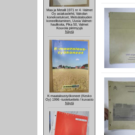
Maa ja Metalli 1971 nr 4 -Valmet
Oy asiakaslehti, Vakolan
konekoetukset, Metsätalouden
koneellistaminen, Uusia Valmet-
haulikoita, Pika 50, Valmet
Kouvola piirimyyjä
Näytä
K-maataloustyökoneet (Kesko
Oy) 1996 -tuoteluettelo / kuvasto
Näytä