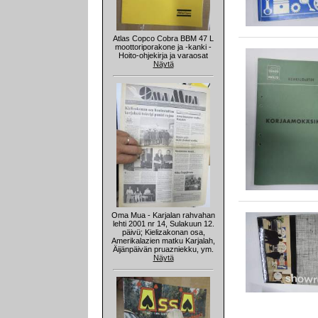
Atlas Copco Cobra BBM 47 L
moottoriporakone ja -kanki -
Hoito-ohjekirja ja varaosat
Näytä
Oma Mua - Karjalan rahvahan
lehti 2001 nr 14, Sulakuun 12.
päivü; Kielizakonan osa,
Amerikalazien matku Karjalah,
Äijänpäivän pruazniekku, ym.
Näytä