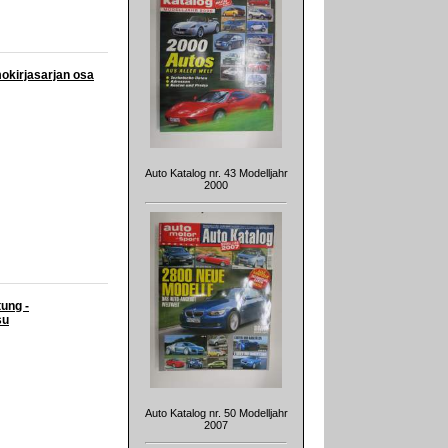
mokirjasarjan osa
Auto Katalog nr. 43 Modelljahr
2000
ung -
su
Auto Katalog nr. 50 Modelljahr
2007