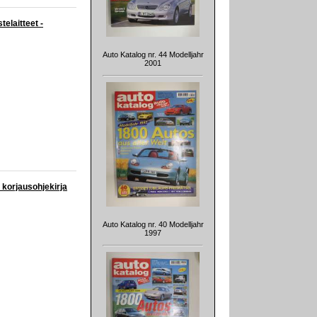
elaitteet -
Auto Katalog nr. 44 Modelljahr
2001
korjausohjekirja
Auto Katalog nr. 40 Modelljahr
1997