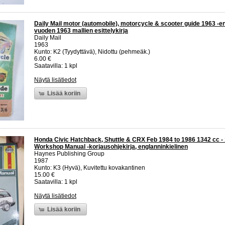
Daily Mail motor (automobile), motorcycle & scooter guide 1963 -en
vuoden 1963 mallien esittelykirja
Daily Mail
1963
Kunto: K2 (Tyydyttävä), Nidottu (pehmeäk.)
6.00 €
Saatavilla: 1 kpl
Näytä lisätiedot
Lisää koriin
Honda Civic Hatchback, Shuttle & CRX Feb 1984 to 1986 1342 cc 
Workshop Manual -korjausohjekirja, englanninkielinen
Haynes Publishing Group
1987
Kunto: K3 (Hyvä), Kuvitettu kovakantinen
15.00 €
Saatavilla: 1 kpl
Näytä lisätiedot
Lisää koriin