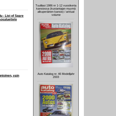
Tuulilasi 1986 nr 1-12 vuosikerta
kansiossa (kustantajan myymä
alkuperäinen kansio) / annual
volume
 - List of Spare
aosaluettelo
Auto Katalog nr. 46 Modelljahr
untoinen, vain
2003