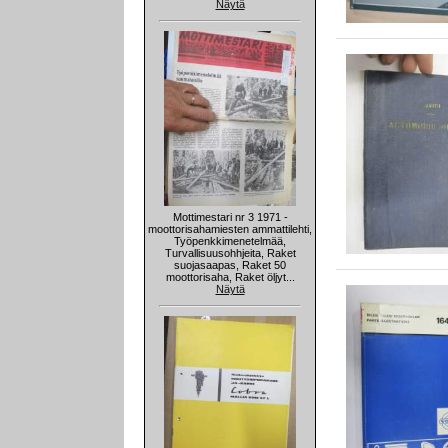
Näytä
Mottimestari nr 3 1971 -
moottorisahamiesten ammattilehti,
Työpenkkimenetelmää,
Turvallisuusohhjeita, Raket
suojasaapas, Raket 50
moottorisaha, Raket öljyt...
Näytä