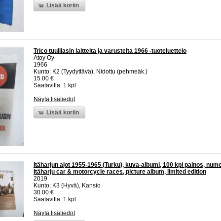
Lisää koriin
Trico tuulilasin laitteita ja varusteita 1966 -tuoteluettelo
Atoy Oy
1966
Kunto: K2 (Tyydyttävä), Nidottu (pehmeäk.)
15.00 €
Saatavilla: 1 kpl
Näytä lisätiedot
Lisää koriin
Itäharjun ajot 1955-1965 (Turku), kuva-albumi, 100 kpl painos, nume
Itäharju car & motorcycle races, picture album, limited edition
2019
Kunto: K3 (Hyvä), Kansio
30.00 €
Saatavilla: 1 kpl
Näytä lisätiedot