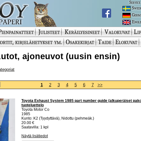
Service
Swed
Germ
Engli
Pienpainatteet
Julisteet
Keräilyesineet
Valokuvat
Lip
ortit, kirjelähetykset ym.
Osakekirjat
Taide
Elokuvat
 Autot, ajoneuvot (uusin ensin)
ategoriat
1
2
3
4
5
6
7
>>
Toyota Exhaust System 1985 part number guide (alkuperäiset pako
tuoteluettelo
Toyota Motor Co
1985
Kunto: K2 (Tyydyttävä), Nidottu (pehmeäk.)
20.00 €
Saatavilla: 1 kpl
Näytä lisätiedot