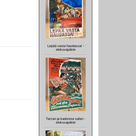
Lepää vasta haudassa! -
elokuvajuliste
Tarzan ja kadonnut safari -
elokuvajuliste