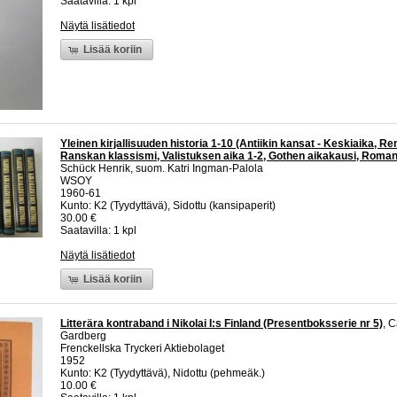
Saatavilla: 1 kpl
Näytä lisätiedot
Lisää koriin
Yleinen kirjallisuuden historia 1-10 (Antiikin kansat - Keskiaika, R
Ranskan klassismi, Valistuksen aika 1-2, Gothen aikakausi, Romant
Schück Henrik, suom. Katri Ingman-Palola
WSOY
1960-61
Kunto: K2 (Tyydyttävä), Sidottu (kansipaperit)
30.00 €
Saatavilla: 1 kpl
Näytä lisätiedot
Lisää koriin
Litterära kontraband i Nikolai I:s Finland (Presentboksserie nr 5)
, C
Gardberg
Frenckellska Tryckeri Aktiebolaget
1952
Kunto: K2 (Tyydyttävä), Nidottu (pehmeäk.)
10.00 €