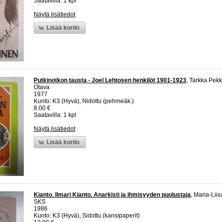
Saatavilla: 1 kpl
Näytä lisätiedot
Lisää koriin
Putkinotkon tausta - Joel Lehtosen henkilöt 1901-1923
, Tarkka Pek
Otava
1977
Kunto: K3 (Hyvä), Nidottu (pehmeäk.)
8.00 €
Saatavilla: 1 kpl
Näytä lisätiedot
Lisää koriin
Kianto. Ilmari Kianto. Anarkisti ja ihmisyyden puolustaja
, Maria-Lii
SKS
1986
Kunto: K3 (Hyvä), Sidottu (kansipaperit)