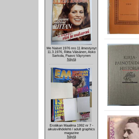
Me Naiset 1976 nro 11 ilmestynyt
11.3.1976, Riitta Väisänen, Asko
Sarkola, Paavo Väyrynen
Näytä
Erotiikan Maailma 1992 nr 7 -
aikuisviihdelehti / adult graphics
magazine
Näytä