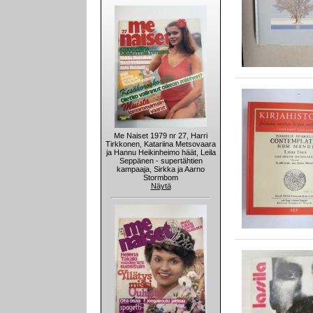
Me Naiset 1979 nr 27, Harri
Tirkkonen, Katariina Metsovaara
ja Hannu Heikinheimo häät, Leila
Seppänen - supertähtien
kampaaja, Sirkka ja Aarno
Stormbom
Näytä