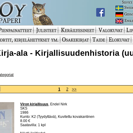
Service
Swed
Germ
Engli
Pienpainatteet
Julisteet
Keräilyesineet
Valokuvat
Lip
ortit, kirjelähetykset ym.
Osakekirjat
Taide
Elokuvat
Kirja-ala - Kirjallisuudenhistoria (u
ategoriat
1
2
>>
Viron kirjallisuus
, Endel Nirk
SKS
1986
Kunto: K2 (Tyydyttävä), Kuvitettu kovakantinen
8.00 €
Saatavilla: 1 kpl