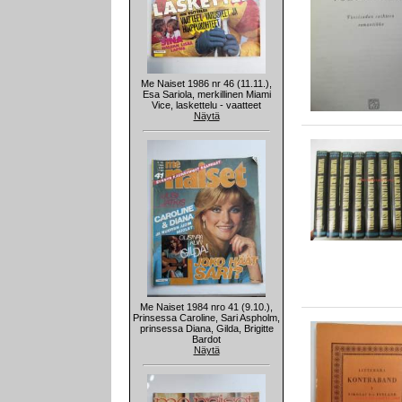
Me Naiset 1986 nr 46 (11.11.),
Esa Sariola, merkillinen Miami
Vice, laskettelu - vaatteet
Näytä
Me Naiset 1984 nro 41 (9.10.),
Prinsessa Caroline, Sari Aspholm,
prinsessa Diana, Gilda, Brigitte
Bardot
Näytä