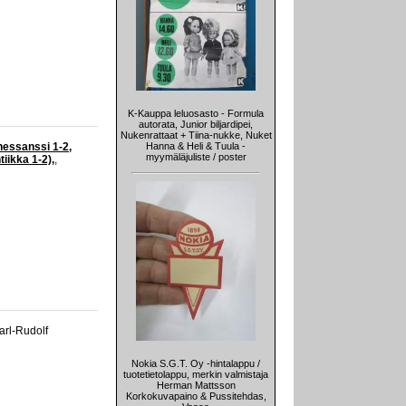
K-Kauppa leluosasto - Formula
autorata, Junior biljardipei,
Nukenrattaat + Tiina-nukke, Nuket
enessanssi 1-2,
Hanna & Heli & Tuula -
myymäläjuliste / poster
iikka 1-2),
,
arl-Rudolf
Nokia S.G.T. Oy -hintalappu /
tuotetietolappu, merkin valmistaja
Herman Mattsson
Korkokuvapaino & Pussitehdas,