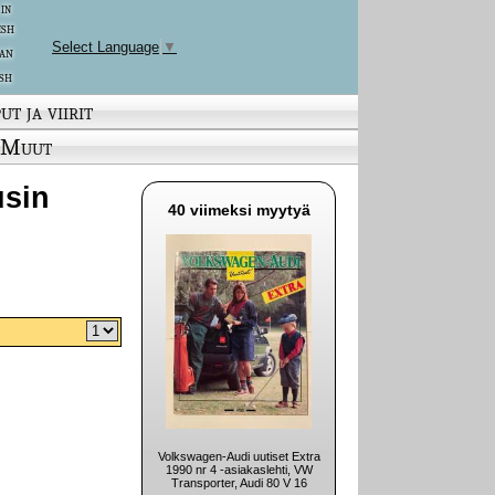
 in
ish
Select Language
▼
an
sh
ut ja viirit
Muut
usin
40 viimeksi myytyä
Volkswagen-Audi uutiset Extra
1990 nr 4 -asiakaslehti, VW
Transporter, Audi 80 V 16