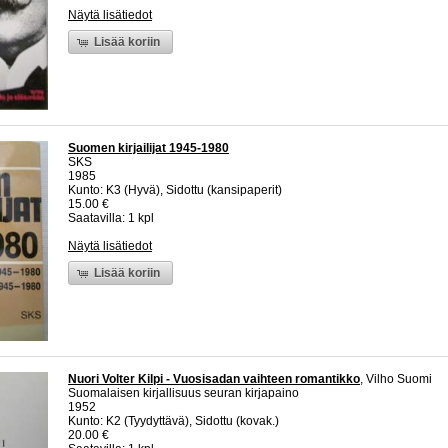
Näytä lisätiedot
Lisää koriin
Suomen kirjailijat 1945-1980
SKS
1985
Kunto: K3 (Hyvä), Sidottu (kansipaperit)
15.00 €
Saatavilla: 1 kpl
Näytä lisätiedot
Lisää koriin
Nuori Volter Kilpi - Vuosisadan vaihteen romantikko
, Vilho Suomi
Suomalaisen kirjallisuus seuran kirjapaino
1952
Kunto: K2 (Tyydyttävä), Sidottu (kovak.)
20.00 €