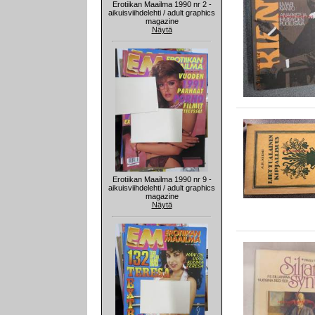
Erotiikan Maailma 1990 nr 2 -
aikuisviihdelehti / adult graphics
magazine
Näytä
Erotiikan Maailma 1990 nr 9 -
aikuisviihdelehti / adult graphics
magazine
Näytä