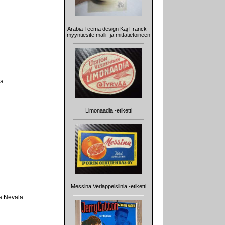
Arabia Teema design Kaj Franck -
myyntiesite malli- ja mittatietoineen
ka
Limonaadia -etiketti
Messina Veriappelsiinia -etiketti
sa Nevala