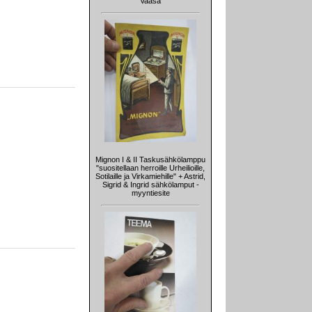
Vaasa
Mignon I & II Taskusähkölamppu
"suositellaan herroille Urheilioille,
Sotilaille ja Virkamiehille" + Astrid,
Sigrid & Ingrid sähkölamput -
myyntiesite