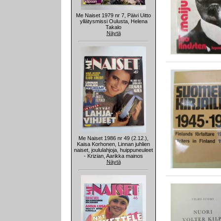
Me Naiset 1979 nr 7, Päivi Uitto
yllätysmissi Oulusta, Helena
Takalo
Näytä
Me Naiset 1986 nr 49 (2.12.),
Kaisa Korhonen, Linnan juhlien
naiset, joululahjoja, huippuneuleet
- Krizian, Aarikka mainos
Näytä