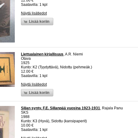
12.00 €
Saatavilla: 1 kpl
Näytä lisätiedot
Lisää koriin
Liettualainen kirjallisuus
, A.R. Niemi
Otava
1925
Kunto: K2 (Tyydyttävä), Nidottu (pehmeäk.)
12.00 €
Saatavilla: 1 kpl
Näytä lisätiedot
Lisää koriin
Siljan synty. F.E. Sillanpää vuosina 1923-1931
, Rajala Panu
SKS
1988
Kunto: K3 (Hyvä), Sidottu (kansipaperit)
10.00 €
Saatavilla: 1 kpl