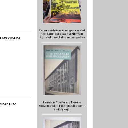
Tarzan viidakon kuningas - uudet
seikkailut, pääosassa Herman
Brix -elokuvajuliste / movie poster
anto vuosina
Tämä on / Detta är / Here is
pinen Eino
Yhdyspankki - Föerningsbanken -
esittelykirja