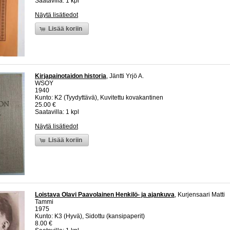
Saatavilla: 1 kpl
Näytä lisätiedot
Lisää koriin
Kirjapainotaidon historia
, Jäntti Yrjö A.
WSOY
1940
Kunto: K2 (Tyydyttävä), Kuvitettu kovakantinen
25.00 €
Saatavilla: 1 kpl
Näytä lisätiedot
Lisää koriin
Loistava Olavi Paavolainen Henkilö- ja ajankuva
, Kurjensaari Matti
Tammi
1975
Kunto: K3 (Hyvä), Sidottu (kansipaperit)
8.00 €