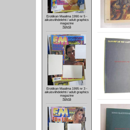
Erotiikan Maailma 1990 nr 5 -
aikuisviihdelehti / adult graphics
magazine
Näytä
Erotiikan Maailma 1995 nr 3 -
aikuisviihdelehti / adult graphics
magazine
Näytä