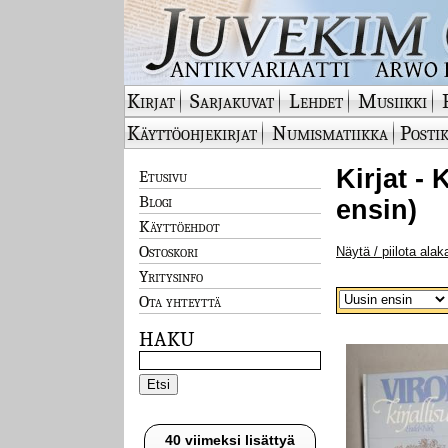
Kirjat
Sarjakuvat
Lehdet
Musiikki
Käyttöohjekirjat
Numismatiikka
Postik
Kirjat - 
Etusivu
Blogi
ensin)
Käyttöehdot
Ostoskori
Näytä / piilota alak
Yritysinfo
Ota yhteyttä
HAKU
40 viimeksi lisättyä