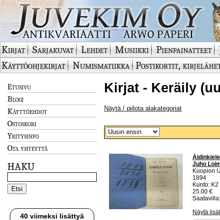
Kirjat
Sarjakuvat
Lehdet
Musiikki
Pienpainatteet
Käyttöohjekirjat
Numismatiikka
Postikortit, kirjelähe
Kirjat - Keräily (u
Etusivu
Blogi
Näytä / piilota alakategoriat
Käyttöehdot
Ostoskori
Yritysinfo
Ota yhteyttä
Äidinkiele
Juho Loi
HAKU
Kuopion U
1894
Kunto: K2 
25.00 €
Saatavilla:
Näytä lisä
40 viimeksi lisättyä