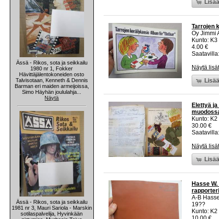
Lisää
Tarrojen 
Oy Jimmi 
Kunto: K3
4.00 €
Saatavilla:
Ässä - Rikos, sota ja seikkailu
Näytä lisä
1980 nr 1, Fokker
Hävittäjälentokoneiden osto
Talvisotaan, Kenneth & Dennis
Lisää
Barman eri maiden armeijoissa,
Simo Häyhän joululahja...
Näytä
Elettyä j
muodossa,
Kunto: K2 
30.00 €
Saatavilla:
Näytä lisä
Lisää
Hasse W. 
rapporter
A-B Hasse
Ässä - Rikos, sota ja seikkailu
19??
1981 nr 3, Mauri Sariola - Marskin
Kunto: K2 
sotilaspalvelija, Hyvinkään
10.00 €