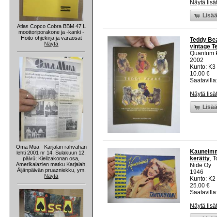
Näytä lisä
Lisää
Atlas Copco Cobra BBM 47 L
moottoriporakone ja -kanki -
Hoito-ohjekirja ja varaosat
Teddy Bea
Näytä
vintage T
Quantum P
2002
Kunto: K3
10.00 €
Saatavilla:
Näytä lisä
Lisää
Oma Mua - Karjalan rahvahan
Kauneimma
lehti 2001 nr 14, Sulakuun 12.
kerätty
, 
päivü; Kielizakonan osa,
Amerikalazien matku Karjalah,
Nide Oy
Äijänpäivän pruazniekku, ym.
1946
Näytä
Kunto: K2 
25.00 €
Saatavilla:
Näytä lisä