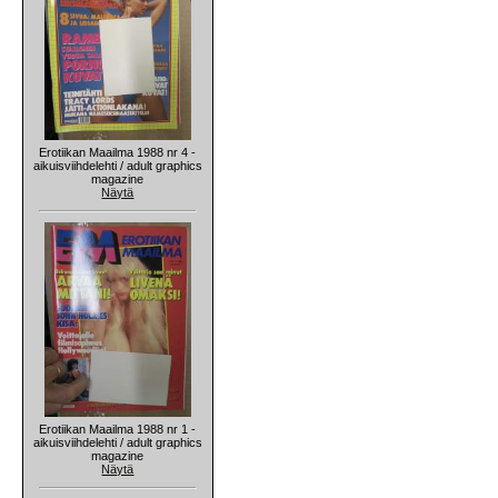
Erotiikan Maailma 1988 nr 4 -
aikuisviihdelehti / adult graphics
magazine
Näytä
Erotiikan Maailma 1988 nr 1 -
aikuisviihdelehti / adult graphics
magazine
Näytä