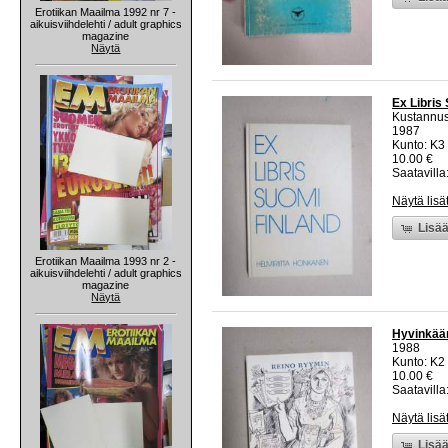
Erotiikan Maailma 1992 nr 7 -
aikuisviihdelehti / adult graphics
magazine
Näytä
Ex Libris
Kustannus
1987
Kunto: K3 
10.00 €
Saatavilla:
Näytä lisä
Lisää
Erotiikan Maailma 1993 nr 2 -
aikuisviihdelehti / adult graphics
magazine
Näytä
Hyvinkään
1988
Kunto: K2 
10.00 €
Saatavilla:
Näytä lisä
Lisää