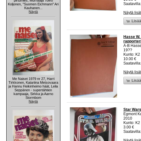
pirtumies, Murhaaja Toivo
Saatavilla:
Koljonen, "Suomen Eichmann" Ari
Kauhanen...
Näytä
Näytä lisä
Lisää
Hasse W. 
rapporter
A-B Hasse
19??
Kunto: K2 
10.00 €
Saatavilla:
Näytä lisä
Me Naiset 1979 nr 27, Harri
Lisää
Tirkkonen, Katariina Metsovaara
ja Hannu Heikinheimo häät, Leila
Seppänen - supertähtien
kampaaja, Sirkka ja Aarno
Stormbom
Näytä
Star Wars 
Egmont K
2010
Kunto: K2 
3.00 €
Saatavilla:
Näytä lisä