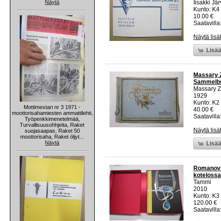
Näytä
Iisakki Jä
Kunto: K4
10.00 €
Saatavilla:
Näytä lisä
Lisää
Massary Z
Sammelbuc
Massary Zi
1929
Kunto: K2 
Mottimestari nr 3 1971 -
40.00 €
moottorisahamiesten ammattilehti,
Saatavilla:
Työpenkkimenetelmää,
Turvallisuusohhjeita, Raket
Näytä lisä
suojasaapas, Raket 50
moottorisaha, Raket öljyt...
Näytä
Lisää
Romanovie
koteloss
Tammi
2010
Kunto: K3 
120.00 €
Saatavilla: