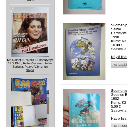
Suomen pu
Sainio
Cardsyste
1998
Kunto: K3
10.00 €
Saatavilla:
Näytä lisä
Me Naiset 1976 nro 11 ilmestynyt
11.3.1976, Riitta Väisänen, Asko
Lisää
Sarkola, Paavo Väyrynen
Näytä
Suomen exl
Suomen Ex
1982
Kunto: K2 
5.00 €
Saatavilla:
Näytä lisä
Lisää