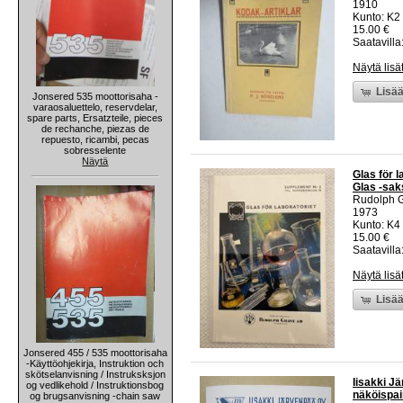
1910
Kunto: K2 
15.00 €
Saatavilla:
Näytä lisä
Lisää
Jonsered 535 moottorisaha -
varaosaluettelo, reservdelar,
spare parts, Ersatzteile, pieces
de rechanche, piezas de
repuesto, ricambi, pecas
sobresselente
Näytä
Glas för 
Glas -saks
Rudolph 
1973
Kunto: K4 
15.00 €
Saatavilla:
Näytä lisä
Lisää
Jonsered 455 / 535 moottorisaha
-Käyttöohjekirja, Instruktion och
skötselanvisning / Instruksksjon
Iisakki Jä
og vedlikehold / Instruktionsbog
näköispa
og brugsanvisning -chain saw