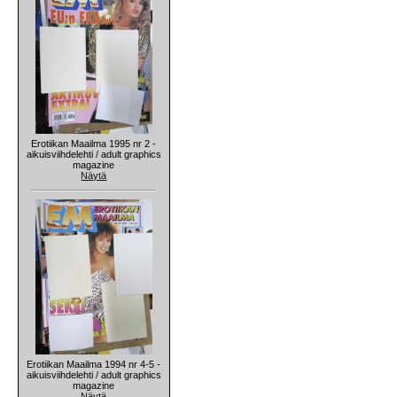
Erotiikan Maailma 1995 nr 2 -
aikuisviihdelehti / adult graphics
magazine
Näytä
Erotiikan Maailma 1994 nr 4-5 -
aikuisviihdelehti / adult graphics
magazine
Näytä