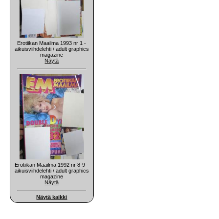
Erotiikan Maailma 1993 nr 1 -
aikuisviihdelehti / adult graphics
magazine
Näytä
Erotiikan Maailma 1992 nr 8-9 -
aikuisviihdelehti / adult graphics
magazine
Näytä
Näytä kaikki