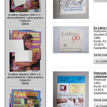
Erotiikan Maailma 1990 nr 2 -
aikuisviihdelehti / adult graphics
magazine
Näytä
Ex Libris
Purhonen, 
Suomen Ex
1996
Kunto: K2 
15.00 €
Saatavilla:
Näytä lisä
Lisää
Finnroute 
Erotiikan Maailma 1990 nr 9 -
catalogue
aikuisviihdelehti / adult graphics
Finnroute
magazine
Näytä
1969
Kunto: K3
14.00 €
Saatavilla:
Näytä lisä
Lisää