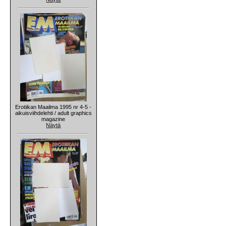
Erotiikan Maailma 1995 nr 4-5 -
aikuisviihdelehti / adult graphics
magazine
Näytä