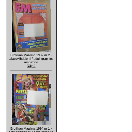
Erotiikan Maailma 1987 nr 2 -
aikuisviihdelehti / adult graphics
magazine
Näytä
Erotiikan Maailma 1994 nr 1 -
aikuisviihdelehti / adult graphics