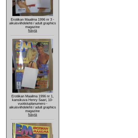
Erotiikan Maailma 1996 nr 3 -
aikuisviihdelehti / adult graphics
magazine
Näytä
Erotiikan Maailma 1996 nr 1,
kansikuva Henry Saari, 10-
vuotistuplanumero -
aikuisviihdelehti / adult graphics
magazine
Näytä