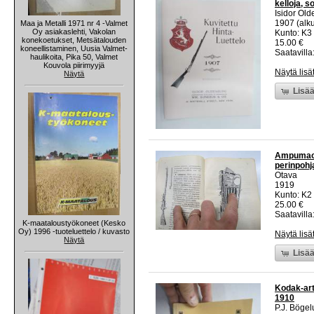
kelloja, s
Isidor Ol
1907 (alku
Maa ja Metalli 1971 nr 4 -Valmet
Oy asiakaslehti, Vakolan
Kunto: K3
konekoetukset, Metsätalouden
15.00 €
koneellistaminen, Uusia Valmet-
Saatavilla:
haulikoita, Pika 50, Valmet
Kouvola piirimyyjä
Näytä lisä
Näytä
Lisää
Ampumaopp
perinpohja
Otava
1919
Kunto: K2 
25.00 €
Saatavilla:
K-maataloustyökoneet (Kesko
Oy) 1996 -tuoteluettelo / kuvasto
Näytä lisä
Näytä
Lisää
Kodak-arti
1910
P.J. Böge