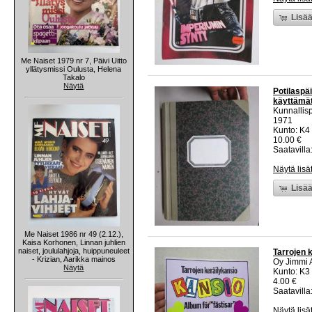
Lisää
Me Naiset 1979 nr 7, Päivi Uitto
yllätysmissi Oulusta, Helena
Takalo
Näytä
Potilaspäi
käyttämätö
Kunnallis
1971
Kunto: K4 
10.00 €
Saatavilla:
Näytä lisä
Lisää
Me Naiset 1986 nr 49 (2.12.),
Kaisa Korhonen, Linnan juhlien
naiset, joululahjoja, huippuneuleet
Tarrojen k
- Krizian, Aarikka mainos
Oy Jimmi 
Näytä
Kunto: K3
4.00 €
Saatavilla:
Näytä lisä