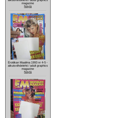
magazine
Näytä
Erotiikan Maailma 1993 nr 4-5 -
aikuisviihdelehti / adult graphics
magazine
Näytä