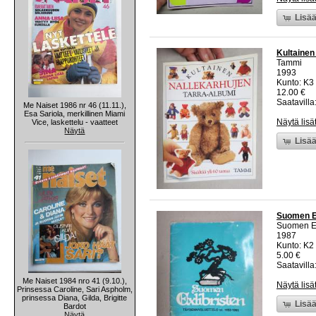
Lisää
Kultainen
Tammi
1993
Kunto: K3
12.00 €
Saatavilla:
Me Naiset 1986 nr 46 (11.11.),
Esa Sariola, merkillinen Miami
Näytä lisä
Vice, laskettelu - vaatteet
Näytä
Lisää
Suomen Ex
Suomen Ex
1987
Kunto: K2 
5.00 €
Saatavilla:
Me Naiset 1984 nro 41 (9.10.),
Näytä lisä
Prinsessa Caroline, Sari Aspholm,
prinsessa Diana, Gilda, Brigitte
Lisää
Bardot
Näytä