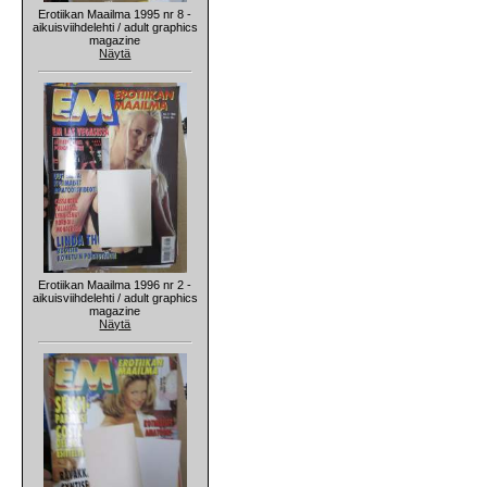
Erotiikan Maailma 1995 nr 8 -
aikuisviihdelehti / adult graphics
magazine
Näytä
Erotiikan Maailma 1996 nr 2 -
aikuisviihdelehti / adult graphics
magazine
Näytä