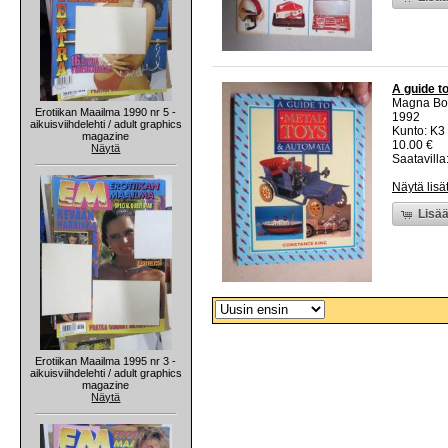
A guide t
Magna Bo
Erotiikan Maailma 1990 nr 5 -
1992
aikuisviihdelehti / adult graphics
Kunto: K3 
magazine
10.00 €
Näytä
Saatavilla:
Näytä lisä
Lisää
Erotiikan Maailma 1995 nr 3 -
aikuisviihdelehti / adult graphics
magazine
Näytä