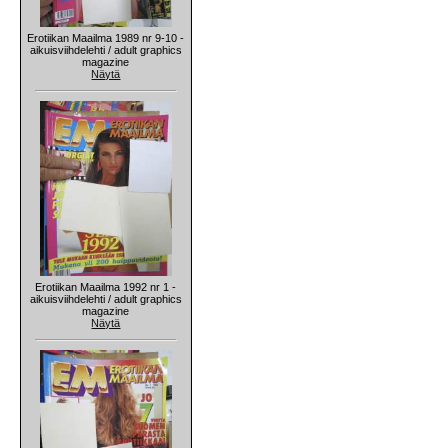
Erotiikan Maailma 1989 nr 9-10 -
aikuisviihdelehti / adult graphics
magazine
Näytä
Erotiikan Maailma 1992 nr 1 -
aikuisviihdelehti / adult graphics
magazine
Näytä