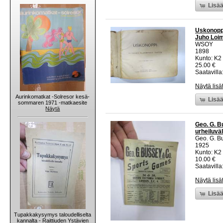
Lisää
Uskonoppi
Juho Loim
WSOY
1898
Kunto: K2 
25.00 €
Saatavilla:
Näytä lisä
Aurinkomatkat -Solresor kesä-
Lisää
sommaren 1971 -matkaesite
Näytä
Geo. G. B
urheiluväl
Geo. G. B
1925
Kunto: K2 
10.00 €
Saatavilla:
Näytä lisä
Lisää
Tupakkakysymys taloudelliselta
kannalta - Raittiuden Ystävien