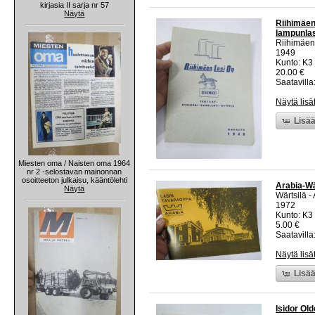
kirjasia II sarja nr 57
Näytä
Riihimäen
lampunla
Riihimäen
1949
Kunto: K3
20.00 €
Saatavilla:
Näytä lisä
Lisää
Miesten oma / Naisten oma 1964
nr 2 -selostavan mainonnan
osoitteeton julkaisu, kääntölehti
Arabia-Wä
Näytä
Wärtsilä -
1972
Kunto: K3
5.00 €
Saatavilla:
Näytä lisä
Lisää
Isidor Old