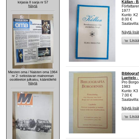
Källan - 
kirjasia II sarja nr 57
Näytä
Författare
1977
Kunto: K2 
8.00 €
Saatavilla:
Näytä lisä
Lisää
Miesten oma / Naisten oma 1964
Bibliogra
nr 2 -selostavan mainonnan
Luettelo 
osoitteeton julkaisu, kääntölehti
Pro Borgo
Näytä
1983
Kunto: K3
7.00 €
Saatavilla:
Näytä lisä
Lisää