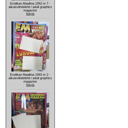
Erotiikan Maailma 1992 nr 7 -
aikuisviihdelehti / adult graphics
magazine
Näytä
Erotiikan Maailma 1993 nr 2 -
aikuisviihdelehti / adult graphics
magazine
Näytä