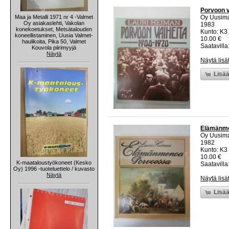
Porvoon 
Maa ja Metalli 1971 nr 4 -Valmet
Oy Uusim
Oy asiakaslehti, Vakolan
1983
konekoetukset, Metsätalouden
Kunto: K3
koneellistaminen, Uusia Valmet-
10.00 €
haulikoita, Pika 50, Valmet
Saatavilla:
Kouvola piirimyyjä
Näytä
Näytä lisä
Lisää
Elämänme
Oy Uusim
1982
Kunto: K3
10.00 €
K-maataloustyökoneet (Kesko
Saatavilla:
Oy) 1996 -tuoteluettelo / kuvasto
Näytä
Näytä lisä
Lisää