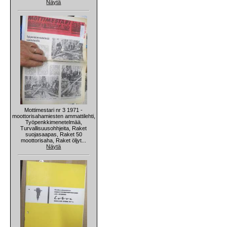
Näytä
Mottimestari nr 3 1971 -
moottorisahamiesten ammattilehti,
Työpenkkimenetelmää,
Turvallisuusohhjeita, Raket
suojasaapas, Raket 50
moottorisaha, Raket öljyt...
Näytä