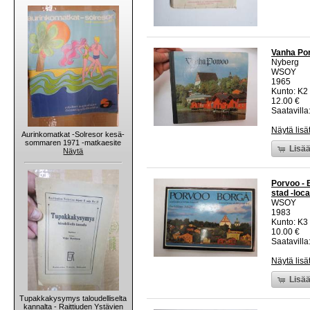
Vanha Por
Nyberg
WSOY
1965
Kunto: K2 
12.00 €
Saatavilla:
Näytä lisä
Aurinkomatkat -Solresor kesä-
sommaren 1971 -matkaesite
Lisää
Näytä
Porvoo - B
stad -loca
WSOY
1983
Kunto: K3 
10.00 €
Saatavilla:
Näytä lisä
Lisää
Tupakkakysymys taloudelliselta
kannalta - Raittiuden Ystävien