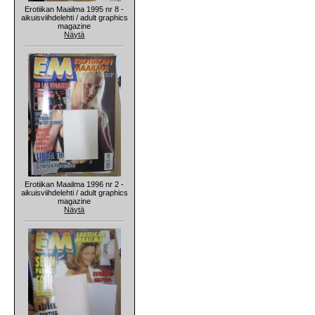
Erotiikan Maailma 1995 nr 8 -
aikuisviihdelehti / adult graphics
magazine
Näytä
Erotiikan Maailma 1996 nr 2 -
aikuisviihdelehti / adult graphics
magazine
Näytä