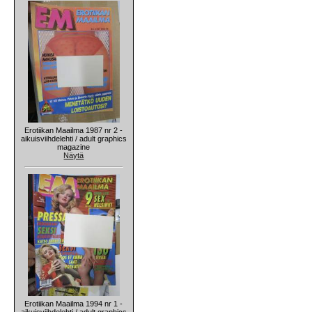
Erotiikan Maailma 1987 nr 2 -
aikuisviihdelehti / adult graphics
magazine
Näytä
Erotiikan Maailma 1994 nr 1 -
aikuisviihdelehti / adult graphics