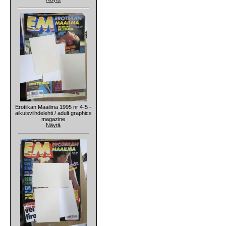
Erotiikan Maailma 1995 nr 4-5 -
aikuisviihdelehti / adult graphics
magazine
Näytä