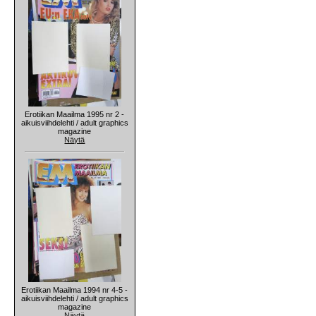
Erotiikan Maailma 1995 nr 2 -
aikuisviihdelehti / adult graphics
magazine
Näytä
Erotiikan Maailma 1994 nr 4-5 -
aikuisviihdelehti / adult graphics
magazine
Näytä