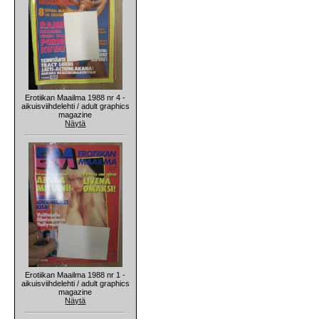
Erotiikan Maailma 1988 nr 4 -
aikuisviihdelehti / adult graphics
magazine
Näytä
Erotiikan Maailma 1988 nr 1 -
aikuisviihdelehti / adult graphics
magazine
Näytä