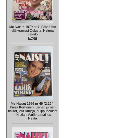
Me Naiset 1979 nr 7, Päivi Uitto
yllätysmissi Oulusta, Helena
Takalo
Näytä
Me Naiset 1986 nr 49 (2.12.),
Kaisa Korhonen, Linnan juhlien
naiset, joululahjoja, huippuneuleet
- Krizian, Aarikka mainos
Näytä