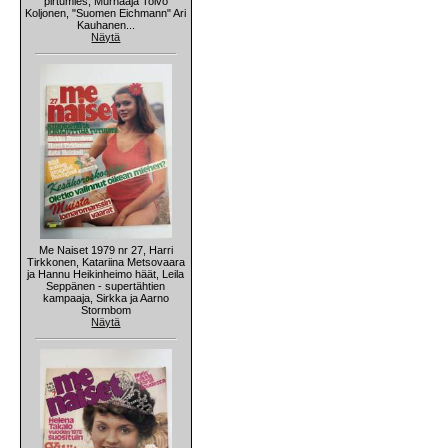
pirtumies, Murhaaja Toivo
Koljonen, "Suomen Eichmann" Ari
Kauhanen...
Näytä
Me Naiset 1979 nr 27, Harri
Tirkkonen, Katariina Metsovaara
ja Hannu Heikinheimo häät, Leila
Seppänen - supertähtien
kampaaja, Sirkka ja Aarno
Stormbom
Näytä