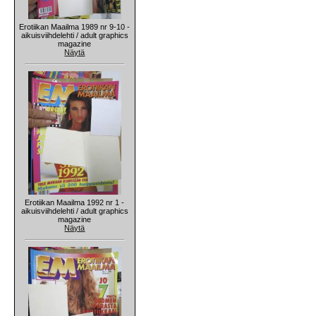
Erotiikan Maailma 1989 nr 9-10 -
aikuisviihdelehti / adult graphics
magazine
Näytä
Erotiikan Maailma 1992 nr 1 -
aikuisviihdelehti / adult graphics
magazine
Näytä