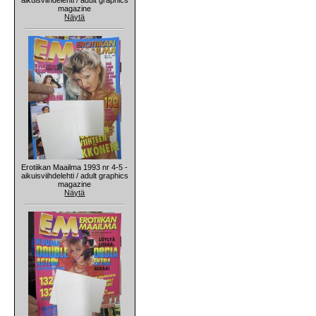
magazine
Näytä
Erotiikan Maailma 1993 nr 4-5 -
aikuisviihdelehti / adult graphics
magazine
Näytä