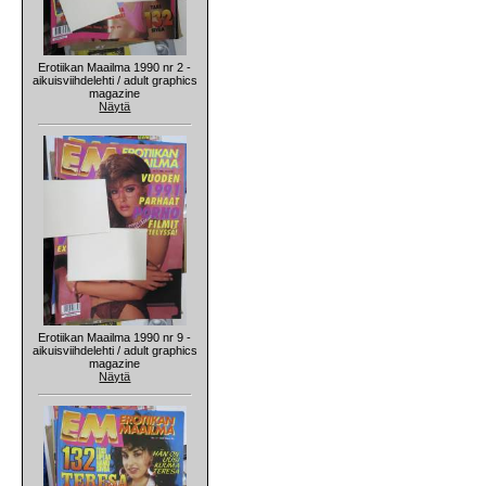
Erotiikan Maailma 1990 nr 2 -
aikuisviihdelehti / adult graphics
magazine
Näytä
Erotiikan Maailma 1990 nr 9 -
aikuisviihdelehti / adult graphics
magazine
Näytä