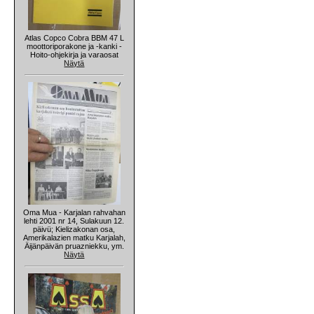
Atlas Copco Cobra BBM 47 L
moottoriporakone ja -kanki -
Hoito-ohjekirja ja varaosat
Näytä
Oma Mua - Karjalan rahvahan
lehti 2001 nr 14, Sulakuun 12.
päivü; Kielizakonan osa,
Amerikalazien matku Karjalah,
Äijänpäivän pruazniekku, ym.
Näytä