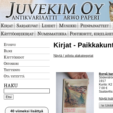
Kirjat
Sarjakuvat
Lehdet
Musiikki
Pienpainatteet
Käyttöohjekirjat
Numismatiikka
Postikortit, kirjelähe
Kirjat - Paikkakun
Etusivu
Blogi
Näytä / piilota alakategoriat
Käyttöehdot
Ostoskori
Yritysinfo
Borgå bar
Ota yhteyttä
Söderströ
1917
HAKU
Kunto: K2 
7.00 €
Saatavilla:
Näytä lisä
Lisää
40 viimeksi lisättyä