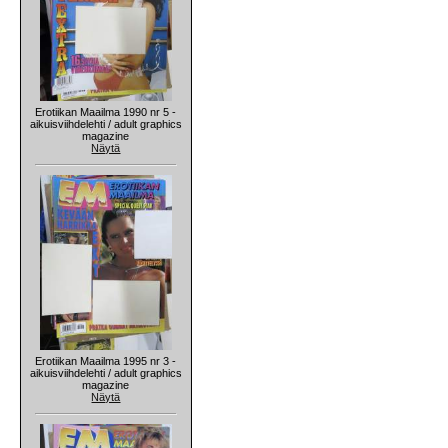
Erotiikan Maailma 1990 nr 5 -
aikuisviihdelehti / adult graphics
magazine
Näytä
Erotiikan Maailma 1995 nr 3 -
aikuisviihdelehti / adult graphics
magazine
Näytä