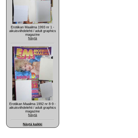
Erotiikan Maailma 1993 nr 1 -
aikuisviihdelehti / adult graphics
magazine
Näytä
Erotiikan Maailma 1992 nr 8-9 -
aikuisviihdelehti / adult graphics
magazine
Näytä
Näytä kaikki