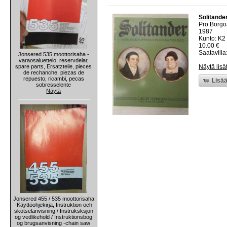
Solitande
Pro Borgo
1987
Kunto: K2 
10.00 €
Saatavilla:
Jonsered 535 moottorisaha -
varaosaluettelo, reservdelar,
spare parts, Ersatzteile, pieces
Näytä lisä
de rechanche, piezas de
repuesto, ricambi, pecas
Lisää
sobresselente
Näytä
Jonsered 455 / 535 moottorisaha
-Käyttöohjekirja, Instruktion och
skötselanvisning / Instruksksjon
og vedlikehold / Instruktionsbog
og brugsanvisning -chain saw