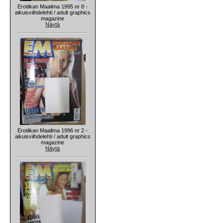
Erotiikan Maailma 1995 nr 8 -
aikuisviihdelehti / adult graphics
magazine
Näytä
Erotiikan Maailma 1996 nr 2 -
aikuisviihdelehti / adult graphics
magazine
Näytä