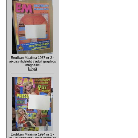
Erotiikan Maailma 1987 nr 2 -
aikuisviihdelehti / adult graphics
magazine
Näytä
Erotiikan Maailma 1994 nr 1 -
aikuisviihdelehti / adult graphics