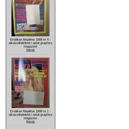
Erotiikan Maailma 1988 nr 4 -
aikuisviihdelehti / adult graphics
magazine
Näytä
Erotiikan Maailma 1988 nr 1 -
aikuisviihdelehti / adult graphics
magazine
Näytä