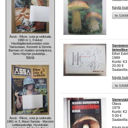
Näytä lisä
Lisää
Ässä - Rikos, sota ja seikkailu
1980 nr 1, Fokker
Hävittäjälentokoneiden osto
Sieninimi
Talvisotaan, Kenneth & Dennis
tieteelli
Barman eri maiden armeijoissa,
Ethel Ede
Simo Häyhän joululahja...
Näytä
1989
Kunto: K3
20.00 €
Saatavilla:
Näytä lisä
Lisää
Sienestäjä
Otava
1979
Kunto: K2 
5.00 €
Ässä - Rikos, sota ja seikkailu
Saatavilla:
1981 nr 3, Mauri Sariola - Marskin
sotilaspalvelija, Hyvinkään
Näytä lisä