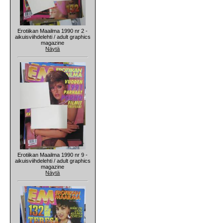
Erotiikan Maailma 1990 nr 2 -
aikuisviihdelehti / adult graphics
magazine
Näytä
Erotiikan Maailma 1990 nr 9 -
aikuisviihdelehti / adult graphics
magazine
Näytä