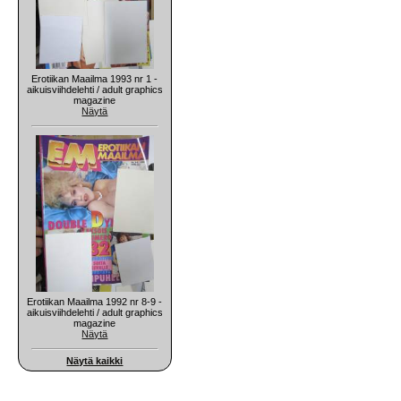
Erotiikan Maailma 1993 nr 1 -
aikuisviihdelehti / adult graphics
magazine
Näytä
Erotiikan Maailma 1992 nr 8-9 -
aikuisviihdelehti / adult graphics
magazine
Näytä
Näytä kaikki