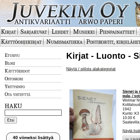
Kirjat
Sarjakuvat
Lehdet
Musiikki
Pienpainatteet
Käyttöohjekirjat
Numismatiikka
Postikortit, kirjelähe
Kirjat - Luonto - 
Etusivu
Blogi
Näytä / piilota alakategoriat
Käyttöehdot
Ostoskori
Yritysinfo
Sienet ja 
Ota yhteyttä
pula- / s
Wolmar Ny
HAKU
Kotitalou
1942
Kunto: K3
10.00 €
Saatavilla:
Näytä lisä
40 viimeksi lisättyä
Lisää