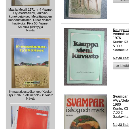
Maa ja Metalli 1971 nr 4 -Valmet
Oy asiakaslehti, Vakolan
konekoetukset, Metsätalouden
koneellistaminen, Uusia Valmet-
haulikoita, Pika 50, Valmet
Kouvola piirimyyjä
Kauppasi
Näytä
Ammattika
1976
Kunto: K3
5.00 €
Saatavilla:
Näytä lisä
Lisää
K-maataloustyökoneet (Kesko
Oy) 1996 -tuoteluettelo / kuvasto
Svampar 
Näytä
AWE/Gebe
1980
Kunto: K3 
7.00 €
Saatavilla:
Näytä lisä