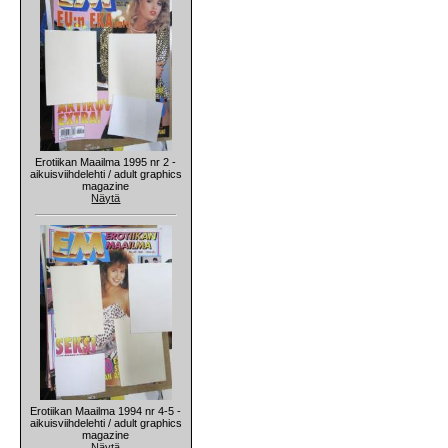
Erotiikan Maailma 1995 nr 2 -
aikuisviihdelehti / adult graphics
magazine
Näytä
Erotiikan Maailma 1994 nr 4-5 -
aikuisviihdelehti / adult graphics
magazine
Näytä