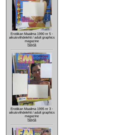
Erotiikan Maailma 1990 nr 5 -
aikuisviihdelehti / adult graphics
magazine
Näytä
Erotiikan Maailma 1995 nr 3 -
aikuisviihdelehti / adult graphics
magazine
Näytä