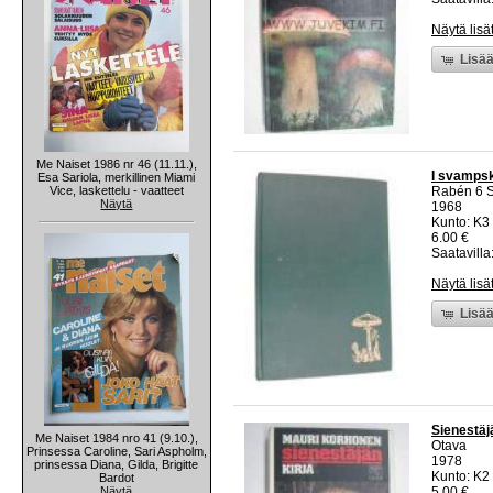
Näytä lisä
Lisää
Me Naiset 1986 nr 46 (11.11.),
I svamps
Esa Sariola, merkillinen Miami
Vice, laskettelu - vaatteet
Rabén 6 S
Näytä
1968
Kunto: K3
6.00 €
Saatavilla:
Näytä lisä
Lisää
Sienestäjä
Me Naiset 1984 nro 41 (9.10.),
Otava
Prinsessa Caroline, Sari Aspholm,
1978
prinsessa Diana, Gilda, Brigitte
Kunto: K2 
Bardot
Näytä
5.00 €