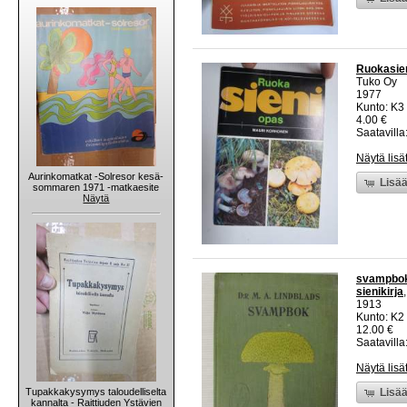
Ruokasie
Tuko Oy
1977
Kunto: K3
4.00 €
Saatavilla:
Näytä lisä
Aurinkomatkat -Solresor kesä-
Lisää
sommaren 1971 -matkaesite
Näytä
svampbok 
sienikirja
1913
Kunto: K2 
12.00 €
Saatavilla:
Näytä lisä
Tupakkakysymys taloudelliselta
Lisää
kannalta - Raittiuden Ystävien