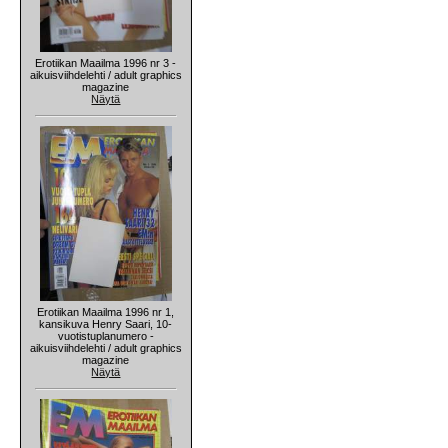
Erotiikan Maailma 1996 nr 3 -
aikuisviihdelehti / adult graphics
magazine
Näytä
Erotiikan Maailma 1996 nr 1,
kansikuva Henry Saari, 10-
vuotistuplanumero -
aikuisviihdelehti / adult graphics
magazine
Näytä