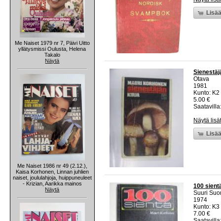
Lisää
Me Naiset 1979 nr 7, Päivi Uitto
yllätysmissi Oulusta, Helena
Takalo
Näytä
Sienestäjä
Otava
1981
Kunto: K2 
5.00 €
Saatavilla:
Näytä lisä
Lisää
Me Naiset 1986 nr 49 (2.12.),
Kaisa Korhonen, Linnan juhlien
naiset, joululahjoja, huippuneuleet
- Krizian, Aarikka mainos
100 sient
Näytä
Suuri Suo
1974
Kunto: K3 
7.00 €
Saatavilla: