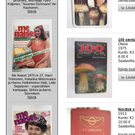
pirtumies, Murhaaja Toivo
Koljonen, "Suomen Eichmann" Ari
Kauhanen...
Lisää
Näytä
100 sient
Otava
1975
Kunto: K3 
6.00 €
Saatavilla:
Näytä lisä
Me Naiset 1979 nr 27, Harri
Lisää
Tirkkonen, Katariina Metsovaara
ja Hannu Heikinheimo häät, Leila
Seppänen - supertähtien
kampaaja, Sirkka ja Aarno
Stormbom
Näytä
Nordisk s
1913
Kunto: K2 
10.00 €
Saatavilla:
Näytä lisä