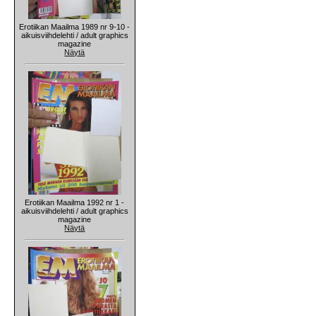
Erotiikan Maailma 1989 nr 9-10 -
aikuisviihdelehti / adult graphics
magazine
Näytä
Erotiikan Maailma 1992 nr 1 -
aikuisviihdelehti / adult graphics
magazine
Näytä