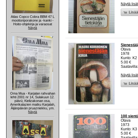
Näytä lisä
Lisää
Atlas Copco Cobra BBM 47 L
moottoriporakone ja -kanki -
Hoito-ohjekirja ja varaosat
Näytä
Sienestäjä
Otava
1978
Kunto: K2 
5.00 €
Saatavilla:
Näytä lisä
Lisää
Oma Mua - Karjalan rahvahan
lehti 2001 nr 14, Sulakuun 12.
päivü; Kielizakonan osa,
Amerikalazien matku Karjalah,
Äijänpäivän pruazniekku, ym.
Näytä
100 sient
Otava
1973
Kunto: K3 
5.00 €
Saatavilla: