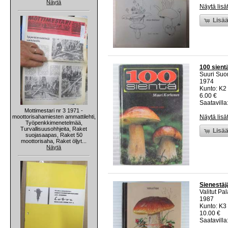
Näytä
Näytä lisä
Lisää
100 sient
Suuri Suo
1974
Kunto: K2 
6.00 €
Saatavilla:
Mottimestari nr 3 1971 -
moottorisahamiesten ammattilehti,
Näytä lisä
Työpenkkimenetelmää,
Turvallisuusohhjeita, Raket
Lisää
suojasaapas, Raket 50
moottorisaha, Raket öljyt...
Näytä
Sienestäjä
Valitut Pal
1987
Kunto: K3 
10.00 €
Saatavilla: