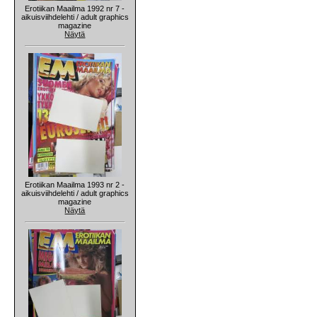
Erotiikan Maailma 1992 nr 7 -
aikuisviihdelehti / adult graphics
magazine
Näytä
Erotiikan Maailma 1993 nr 2 -
aikuisviihdelehti / adult graphics
magazine
Näytä