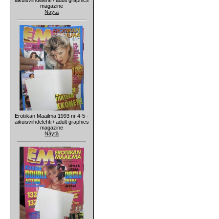
magazine
Näytä
Erotiikan Maailma 1993 nr 4-5 -
aikuisviihdelehti / adult graphics
magazine
Näytä