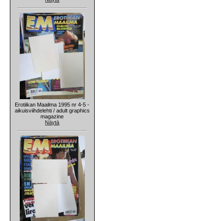
Erotiikan Maailma 1995 nr 4-5 -
aikuisviihdelehti / adult graphics
magazine
Näytä