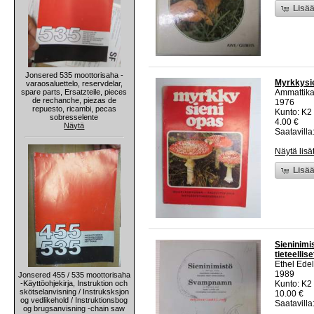
Lisää
Jonsered 535 moottorisaha -
Myrkkysi
varaosaluettelo, reservdelar,
spare parts, Ersatzteile, pieces
Ammattika
de rechanche, piezas de
1976
repuesto, ricambi, pecas
Kunto: K2 
sobresselente
4.00 €
Näytä
Saatavilla:
Näytä lisä
Lisää
Sieninimi
tieteelli
Ethel Ede
1989
Jonsered 455 / 535 moottorisaha
-Käyttöohjekirja, Instruktion och
Kunto: K2 
skötselanvisning / Instruksksjon
10.00 €
og vedlikehold / Instruktionsbog
Saatavilla:
og brugsanvisning -chain saw