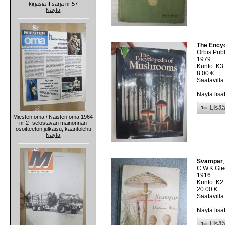
kirjasia II sarja nr 57
Näytä
The Ency
Orbis Pub
1979
Kunto: K3 
8.00 €
Saatavilla:
Näytä lisä
Lisää
Miesten oma / Naisten oma 1964
nr 2 -selostavan mainonnan
osoitteeton julkaisu, kääntölehti
Näytä
Svampar
C.W.K Gle
1916
Kunto: K2 
20.00 €
Saatavilla:
Näytä lisä
Lisää