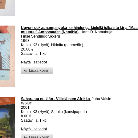
Uuyuni uukwanampinyuka -oshindonga-kielellä julkaistu kirja "Maa
muuttuu" Ambomaalta (Namibia)
, Hans D. Namuhuja
Finse Sendingdrukkeru
1963
Kunto: K3 (Hyvä), Nidottu (pehmeäk.)
20.00 €
Saatavilla: 1 kpl
Näytä lisätiedot
Lisää koriin
Saharasta etelään - Villieläinten Afrikka
, Juha Valste
WSOY
2001
Kunto: K3 (Hyvä), Sidottu (kansipaperit)
8.00 €
Saatavilla: 1 kpl
Näytä lisätiedot
Lisää koriin