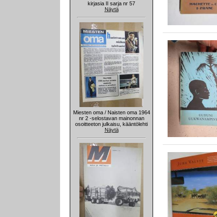
kirjasia II sarja nr 57
Näytä
Miesten oma / Naisten oma 1964
nr 2 -selostavan mainonnan
osoitteeton julkaisu, kääntölehti
Näytä