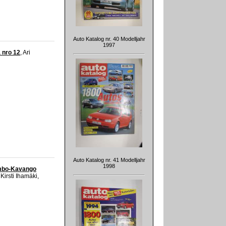
Auto Katalog nr. 40 Modelljahr
1997
 nro 12
, Ari
Auto Katalog nr. 41 Modelljahr
1998
mbo-Kavango
Kirsti Ihamäki,