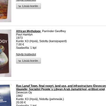
Lisää koriin
African Mythology
, Parrinder Geoffrey
Paul Hamlyn
1973
Kunto: K3 (Hyvä), Sidottu (kansipaperit)
7.00 €
Saatavilla: 1 kpl
Näytä lisätiedot
Lisää koriin
Ras Lanuf Town, final report, land use, and infrastructure (Devecon
tilaajalle; Socialist People´s Libyan Arab Jamahiriya) -erilliset engl
Devecon Oy
1982
Kunto: K3 (Hyvä), Nidottu (pehmeäk.)
20.00 €
Saatavilla: 1 kpl