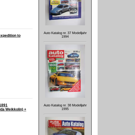
Auto Katalog nr. 37 Modelljahr
expedition to
1994
-1891
Auto Katalog nr. 38 Modelljahr
1995
da Weikkolin) +