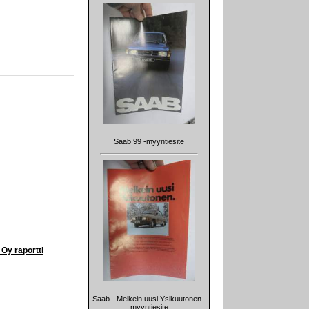
Saab 99 -myyntiesite
 Oy raportti
Saab - Melkein uusi Ysikuutonen -
myyntiesite