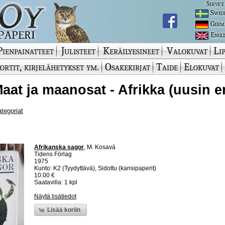
Service
Swed
Germ
Engli
Pienpainatteet
Julisteet
Keräilyesineet
Valokuvat
Lip
ortit, kirjelähetykset ym.
Osakekirjat
Taide
Elokuvat
 Maat ja maanosat - Afrikka (uusin e
ategoriat
Afrikanska sagor
, M. Kosavá
Tidens Förlag
1975
Kunto: K2 (Tyydyttävä), Sidottu (kansipaperit)
10.00 €
Saatavilla: 1 kpl
Näytä lisätiedot
Lisää koriin