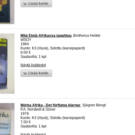
Lisää koriin
Mitä Etelä-Afrikassa tapahtuu
, Brotherus Heikki
WSOY
1964
Kunto: K3 (Hyvä), Sidottu (kansipaperit)
8.00 €
Saatavilla: 1 kpl
Näytä lisätiedot
Lisää koriin
Mörka Afrika - Det förflutna klarnar
, Sjögren Bengt
P.A. Norstedt & Söner
1976
Kunto: K3 (Hyvä), Sidottu (kansipaperit)
7.00 €
Saatavilla: 1 kpl
Näytä lisätiedot