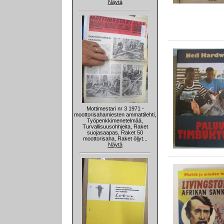
Näytä
Mottimestari nr 3 1971 -
moottorisahamiesten ammattilehti,
Työpenkkimenetelmää,
Turvallisuusohhjeita, Raket
suojasaapas, Raket 50
moottorisaha, Raket öljyt...
Näytä