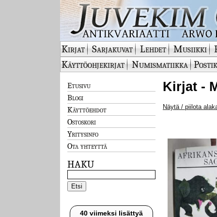
Kirjat
Sarjakuvat
Lehdet
Musiikki
Käyttöohjekirjat
Numismatiikka
Postik
Kirjat -
Etusivu
Blogi
Näytä / piilota alak
Käyttöehdot
Ostoskori
Yritysinfo
Ota yhteyttä
HAKU
40 viimeksi lisättyä