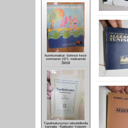
Aurinkomatkat -Solresor kesä-
sommaren 1971 -matkaesite
Näytä
Tupakkakysymys taloudelliselta
kannalta - Raittiuden Ystävien