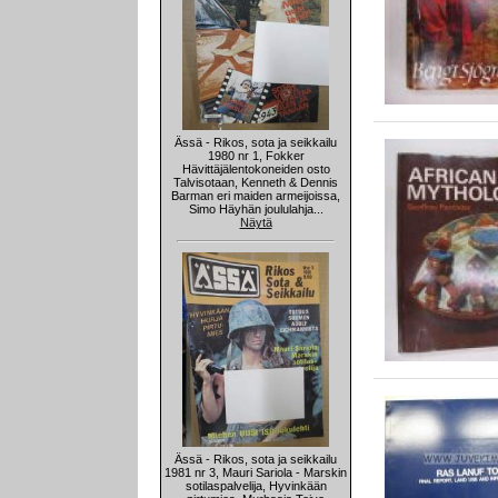
Ässä - Rikos, sota ja seikkailu
1980 nr 1, Fokker
Hävittäjälentokoneiden osto
Talvisotaan, Kenneth & Dennis
Barman eri maiden armeijoissa,
Simo Häyhän joululahja...
Näytä
Ässä - Rikos, sota ja seikkailu
1981 nr 3, Mauri Sariola - Marskin
sotilaspalvelija, Hyvinkään