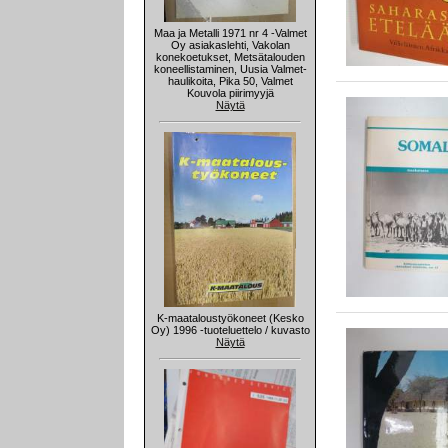
Maa ja Metalli 1971 nr 4 -Valmet
Oy asiakaslehti, Vakolan
konekoetukset, Metsätalouden
koneellistaminen, Uusia Valmet-
haulikoita, Pika 50, Valmet
Kouvola piirimyyjä
Näytä
K-maataloustyökoneet (Kesko
Oy) 1996 -tuoteluettelo / kuvasto
Näytä