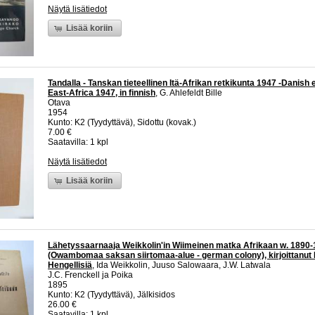
Näytä lisätiedot
Lisää koriin
Tandalla - Tanskan tieteellinen Itä-Afrikan retkikunta 1947 -Danish 
East-Africa 1947, in finnish
, G. Ahlefeldt Bille
Otava
1954
Kunto: K2 (Tyydyttävä), Sidottu (kovak.)
7.00 €
Saatavilla: 1 kpl
Näytä lisätiedot
Lisää koriin
Lähetyssaarnaaja Weikkolin'in Wiimeinen matka Afrikaan w. 1890
(Owambomaa saksan siirtomaa-alue - german colony), kirjoittanut I
Hengellisiä
, Ida Weikkolin, Juuso Salowaara, J.W. Latwala
J.C. Frenckell ja Poika
1895
Kunto: K2 (Tyydyttävä), Jälkisidos
26.00 €
Saatavilla: 1 kpl