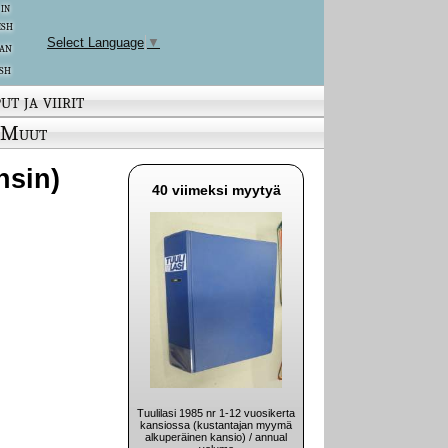
 in
ish
Select Language
▼
an
sh
ut ja viirit
Muut
nsin)
40 viimeksi myytyä
Tuulilasi 1985 nr 1-12 vuosikerta
kansiossa (kustantajan myymä
alkuperäinen kansio) / annual