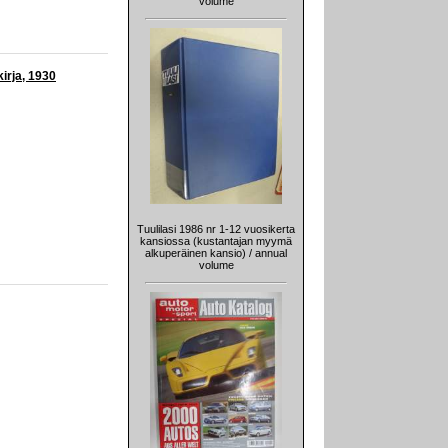
volume
kirja, 1930
Tuulilasi 1986 nr 1-12 vuosikerta
kansiossa (kustantajan myymä
alkuperäinen kansio) / annual
volume