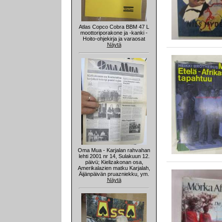
Atlas Copco Cobra BBM 47 L
moottoriporakone ja -kanki -
Hoito-ohjekirja ja varaosat
Näytä
Oma Mua - Karjalan rahvahan
lehti 2001 nr 14, Sulakuun 12.
päivü; Kielizakonan osa,
Amerikalazien matku Karjalah,
Äijänpäivän pruazniekku, ym.
Näytä