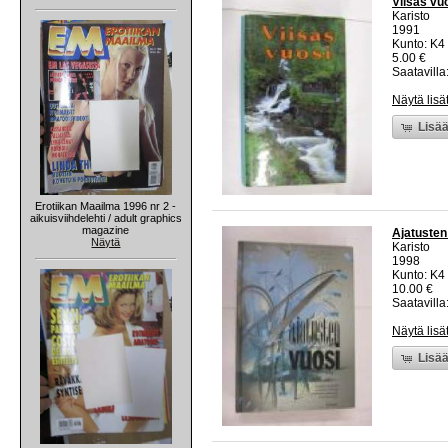
Viisas vu
Karisto
1991
Kunto: K4 
5.00 €
Saatavilla:
Näytä lisä
Lisää
Erotiikan Maailma 1996 nr 2 -
aikuisviihdelehti / adult graphics
magazine
Ajatusten
Näytä
Karisto
1998
Kunto: K4 
10.00 €
Saatavilla:
Näytä lisä
Lisää