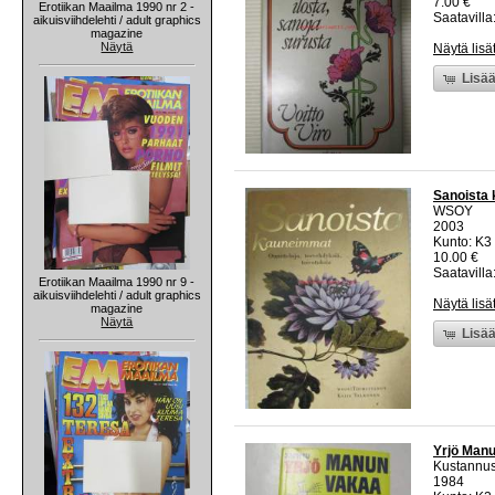
7.00 €
Erotiikan Maailma 1990 nr 2 -
Saatavilla:
aikuisviihdelehti / adult graphics
magazine
Näytä
Näytä lisä
Lisää
Sanoista 
WSOY
2003
Kunto: K3 
10.00 €
Saatavilla:
Erotiikan Maailma 1990 nr 9 -
aikuisviihdelehti / adult graphics
Näytä lisä
magazine
Näytä
Lisää
Yrjö Man
Kustannus
1984