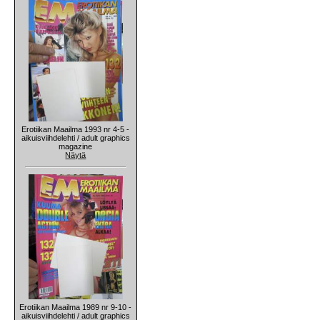
Erotiikan Maailma 1993 nr 4-5 -
aikuisviihdelehti / adult graphics
magazine
Näytä
Erotiikan Maailma 1989 nr 9-10 -
aikuisviihdelehti / adult graphics