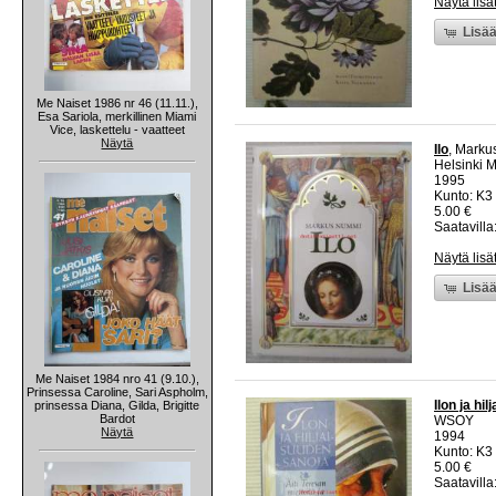
Näytä lisä
Lisää
Me Naiset 1986 nr 46 (11.11.),
Esa Sariola, merkillinen Miami
Vice, laskettelu - vaatteet
Näytä
Ilo
, Mark
Helsinki 
1995
Kunto: K3 
5.00 €
Saatavilla:
Näytä lisä
Lisää
Me Naiset 1984 nro 41 (9.10.),
Prinsessa Caroline, Sari Aspholm,
Ilon ja hi
prinsessa Diana, Gilda, Brigitte
Bardot
WSOY
Näytä
1994
Kunto: K3 
5.00 €
Saatavilla: