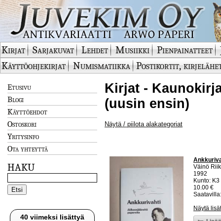
Kirjat
Sarjakuvat
Lehdet
Musiikki
Pienpainatteet
Käyttöohjekirjat
Numismatiikka
Postikortit, kirjelähe
Kirjat - Kaunokirja
Etusivu
Blogi
(uusin ensin)
Käyttöehdot
Ostoskori
Näytä / piilota alakategoriat
Yritysinfo
Ota yhteyttä
Ankkuriva
HAKU
Väinö Riik
1992
Kunto: K3 
10.00 €
Saatavilla:
Näytä lisä
40 viimeksi lisättyä