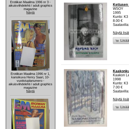
Erotiikan Maailma 1996 nr 3 -
Kettusen
aikuisviihdelehti / adult graphics
WSOY
magazine
Näytä
1995
Kunto: K3 
8.00 €
Saatavilla:
Näytä lisä
Lisää
Kaakonku
Erotiikan Maailma 1996 nr 1,
Kaakon Le
kansikuva Henry Saari, 10-
1998
vuotistuplanumero -
Kunto: K3 
aikuisviihdelehti / adult graphics
7.00 €
magazine
Näytä
Saatavilla:
Näytä lisä
Lisää