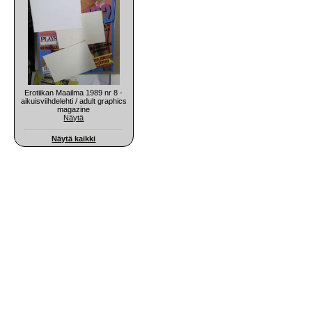
Erotiikan Maailma 1989 nr 8 -
aikuisviihdelehti / adult graphics
magazine
Näytä
Näytä kaikki