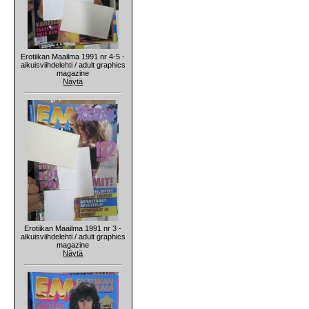
Erotiikan Maailma 1991 nr 4-5 -
aikuisviihdelehti / adult graphics
magazine
Näytä
Erotiikan Maailma 1991 nr 3 -
aikuisviihdelehti / adult graphics
magazine
Näytä