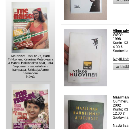
Lisää
Viime tal
WSOY
1998
Kunto: K3 
4.00 €
Saatavilla:
Me Naiset 1979 nr 27, Harri
Näytä lisä
Tirkkonen, Katariina Metsovaara
ja Hannu Heikinheimo häät, Leila
Seppänen - supertähtien
Lisää
kampaaja, Sirkka ja Aarno
Stormbom
Näytä
Maailman
Gummeru
2002
Kunto: K3 
12.00 €
Saatavilla:
Näytä lisä