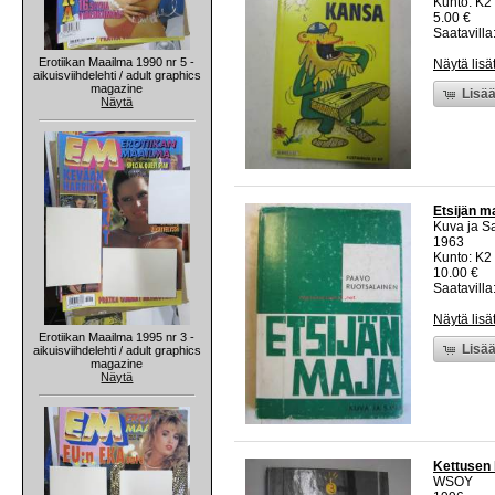
Kunto: K2 
5.00 €
Saatavilla:
Erotiikan Maailma 1990 nr 5 -
Näytä lisä
aikuisviihdelehti / adult graphics
magazine
Lisää
Näytä
Etsijän m
Kuva ja S
1963
Kunto: K2 
10.00 €
Saatavilla:
Näytä lisä
Erotiikan Maailma 1995 nr 3 -
Lisää
aikuisviihdelehti / adult graphics
magazine
Näytä
Kettusen
WSOY