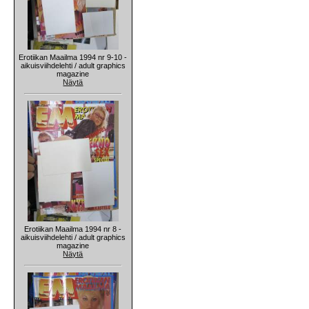
Erotiikan Maailma 1994 nr 9-10 -
aikuisviihdelehti / adult graphics
magazine
Näytä
Erotiikan Maailma 1994 nr 8 -
aikuisviihdelehti / adult graphics
magazine
Näytä