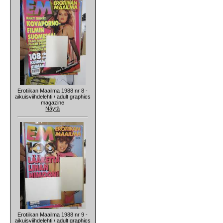
Erotiikan Maailma 1988 nr 8 -
aikuisviihdelehti / adult graphics
magazine
Näytä
Erotiikan Maailma 1988 nr 9 -
aikuisviihdelehti / adult graphics