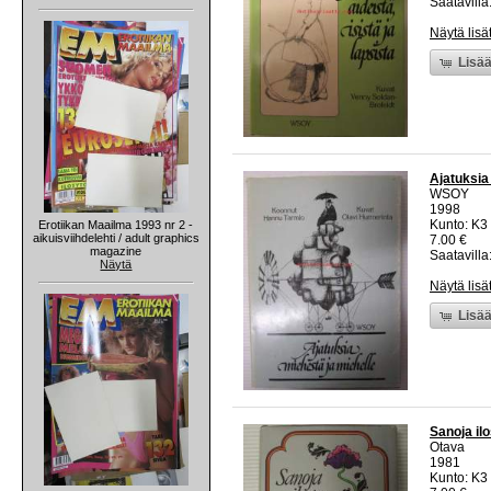
Saatavilla:
Näytä lisä
Lisää
Ajatuksia
WSOY
1998
Kunto: K3 
Erotiikan Maailma 1993 nr 2 -
aikuisviihdelehti / adult graphics
7.00 €
magazine
Saatavilla:
Näytä
Näytä lisä
Lisää
Sanoja il
Otava
1981
Kunto: K3 