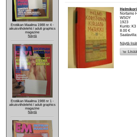
Helmikori
Nortamo H
WSOY
1923
Erotiikan Maailma 1988 nr 4 -
Kunto: K3 
aikuisviihdelehti / adult graphics
8.00 €
magazine
Saatavilla:
Näytä
Näytä lisä
Lisää
Erotiikan Maailma 1988 nr 1 -
aikuisviihdelehti / adult graphics
magazine
Näytä