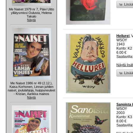
Lisää
Me Naiset 1979 nr 7, Päivi Uitto
yllätysmissi Oulusta, Helena
Takalo
Näytä
Hellurei
, 
WSOY
1943
Kunto: K2 
6.00 €
Saatavilla:
Näytä lisä
Lisää
Me Naiset 1986 nr 49 (2.12.),
Kaisa Korhonen, Linnan juhlien
naiset, joululahjoja, huippuneuleet
- Krizian, Aarikka mainos
Näytä
Sanoista 
WSOY
2003
Kunto: K3 
8.00 €
Saatavilla: