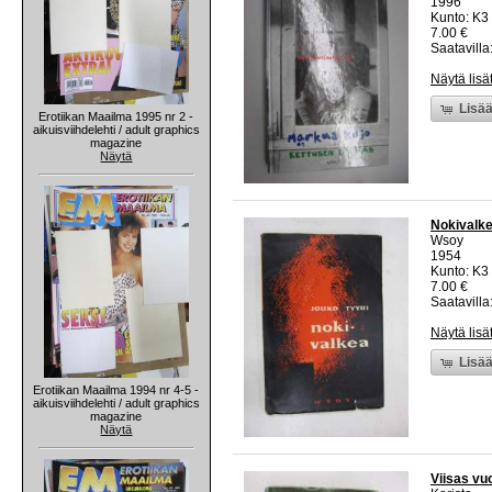
1996
Kunto: K3 
7.00 €
Saatavilla:
Näytä lisä
Lisää
Erotiikan Maailma 1995 nr 2 -
aikuisviihdelehti / adult graphics
magazine
Näytä
Nokivalk
Wsoy
1954
Kunto: K3
7.00 €
Saatavilla:
Näytä lisä
Lisää
Erotiikan Maailma 1994 nr 4-5 -
aikuisviihdelehti / adult graphics
magazine
Näytä
Viisas vu