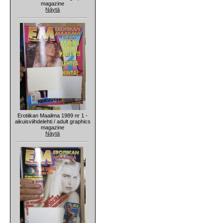
magazine
Näytä
Erotiikan Maailma 1989 nr 1 -
aikuisviihdelehti / adult graphics
magazine
Näytä