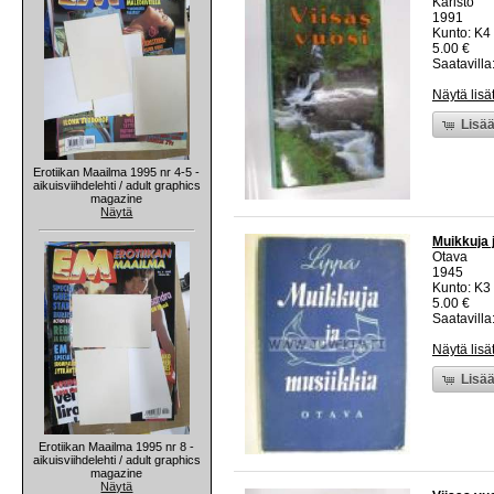
Karisto
1991
Kunto: K4 
5.00 €
Saatavilla:
Näytä lisä
Lisää
Erotiikan Maailma 1995 nr 4-5 -
aikuisviihdelehti / adult graphics
magazine
Näytä
Muikkuja 
Otava
1945
Kunto: K3
5.00 €
Saatavilla:
Näytä lisä
Lisää
Erotiikan Maailma 1995 nr 8 -
aikuisviihdelehti / adult graphics
magazine
Näytä