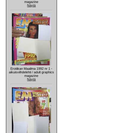
magazine
Näytä
Erotiikan Maailma 1992 nr 1 -
aikuisviihdelehti / adult graphics
magazine
Näytä