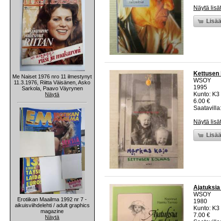
Näytä lisä
Lisää
Kettusen
Me Naiset 1976 nro 11 ilmestynyt
WSOY
11.3.1976, Riitta Väisänen, Asko
1995
Sarkola, Paavo Väyrynen
Kunto: K3 
Näytä
6.00 €
Saatavilla:
Näytä lisä
Lisää
Ajatuksia 
WSOY
Erotiikan Maailma 1992 nr 7 -
1980
aikuisviihdelehti / adult graphics
Kunto: K3 
magazine
7.00 €
Näytä