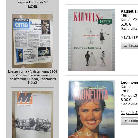
kirjasia II sarja nr 57
Näytä
Kauneus j
1961
Kunto: K2 
5.00 €
Saatavilla:
Näytä lisä
Lisää
Miesten oma / Naisten oma 1964
nr 2 -selostavan mainonnan
osoitteeton julkaisu, kääntölehti
Luonnonm
Näytä
Karisto
1988
Kunto: K3 
8.00 €
Saatavilla:
Näytä lisä
Lisää