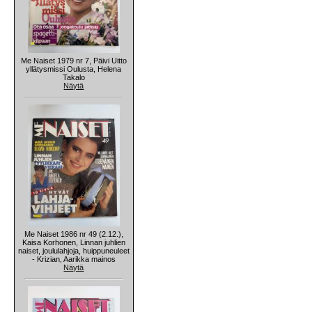
Me Naiset 1979 nr 7, Päivi Uitto
yllätysmissi Oulusta, Helena
Takalo
Näytä
Me Naiset 1986 nr 49 (2.12.),
Kaisa Korhonen, Linnan juhlien
naiset, joululahjoja, huippuneuleet
- Krizian, Aarikka mainos
Näytä