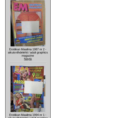
Erotiikan Maailma 1987 nr 2 -
aikuisviihdelehti / adult graphics
magazine
Näytä
Erotiikan Maailma 1994 nr 1 -
aikuisviihdelehti / adult graphics