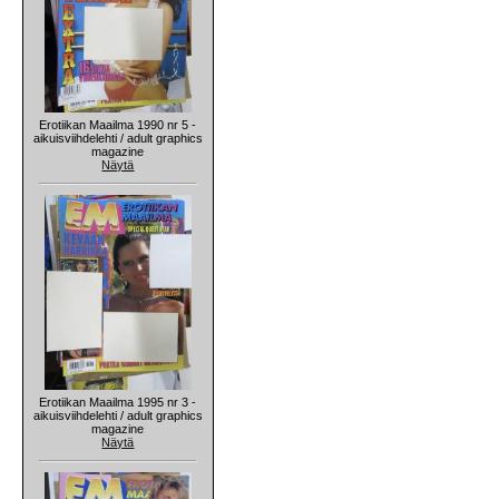
Erotiikan Maailma 1990 nr 5 -
aikuisviihdelehti / adult graphics
magazine
Näytä
Erotiikan Maailma 1995 nr 3 -
aikuisviihdelehti / adult graphics
magazine
Näytä