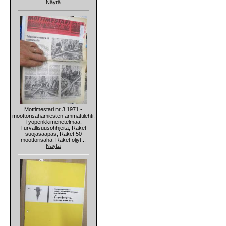
Näytä
Mottimestari nr 3 1971 -
moottorisahamiesten ammattilehti,
Työpenkkimenetelmää,
Turvallisuusohhjeita, Raket
suojasaapas, Raket 50
moottorisaha, Raket öljyt...
Näytä