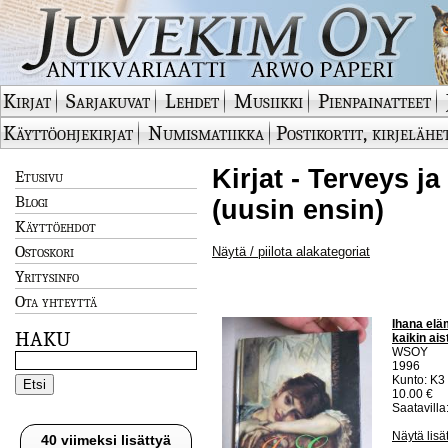
Kirjat
Sarjakuvat
Lehdet
Musiikki
Pienpainatteet
Käyttöohjekirjat
Numismatiikka
Postikortit, kirjelähe
Kirjat - Terveys 
Etusivu
Blogi
(uusin ensin)
Käyttöehdot
Ostoskori
Näytä / piilota alakategoriat
Yritysinfo
Ota yhteyttä
Ihana eläm
HAKU
kaikin ais
WSOY
1996
Kunto: K3 
10.00 €
Saatavilla:
Näytä lisä
40 viimeksi lisättyä