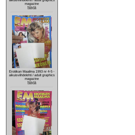
magazine
Näytä
Erotiikan Maailma 1993 nr 4-5 -
aikuisviihdelehti / adult graphics
magazine
Näytä