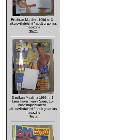
Erotiikan Maailma 1996 nr 3 -
aikuisviihdelehti / adult graphics
magazine
Näytä
Erotiikan Maailma 1996 nr 1,
kansikuva Henry Saari, 10-
vuotistuplanumero -
aikuisviihdelehti / adult graphics
magazine
Näytä