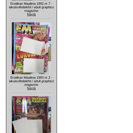
Erotiikan Maailma 1992 nr 7 -
aikuisviihdelehti / adult graphics
magazine
Näytä
Erotiikan Maailma 1993 nr 2 -
aikuisviihdelehti / adult graphics
magazine
Näytä