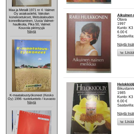
Maa ja Metalli 1971 nr 4 -Valmet
Oy asiakaslehti, Vakolan
Aikuinen 
konekoetukset, Metsätalouden
Otava
koneellistaminen, Uusia Valmet-
1997
haulikoita, Pika 50, Valmet
Kunto: K3 
Kouvola piirimyyjä
Näytä
6.00 €
Saatavilla:
Näytä lisä
Lisää
Helokkiöl
Bikustann
1985
K-maataloustyökoneet (Kesko
Kunto: K3
Oy) 1996 -tuoteluettelo / kuvasto
6.00 €
Näytä
Saatavilla:
Näytä lisä
Lisää