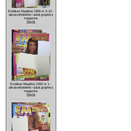
Erotiikan Maailma 1989 nr 9-10 -
aikuisviihdelehti / adult graphics
magazine
Näytä
Erotiikan Maailma 1992 nr 1 -
aikuisviihdelehti / adult graphics
magazine
Näytä