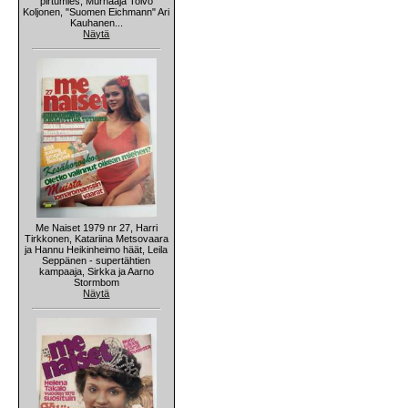
pirtumies, Murhaaja Toivo
Koljonen, "Suomen Eichmann" Ari
Kauhanen...
Näytä
Me Naiset 1979 nr 27, Harri
Tirkkonen, Katariina Metsovaara
ja Hannu Heikinheimo häät, Leila
Seppänen - supertähtien
kampaaja, Sirkka ja Aarno
Stormbom
Näytä