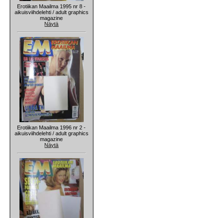
Erotiikan Maailma 1995 nr 8 -
aikuisviihdelehti / adult graphics
magazine
Näytä
Erotiikan Maailma 1996 nr 2 -
aikuisviihdelehti / adult graphics
magazine
Näytä