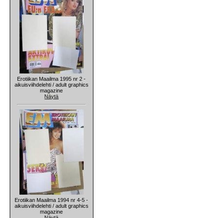
Erotiikan Maailma 1995 nr 2 -
aikuisviihdelehti / adult graphics
magazine
Näytä
Erotiikan Maailma 1994 nr 4-5 -
aikuisviihdelehti / adult graphics
magazine
Näytä