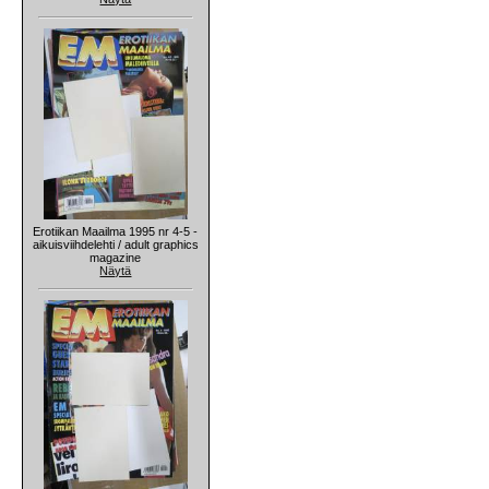
Erotiikan Maailma 1995 nr 4-5 -
aikuisviihdelehti / adult graphics
magazine
Näytä