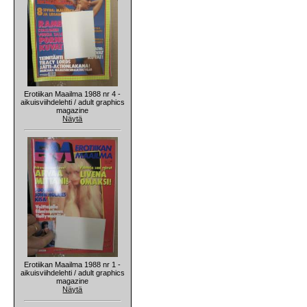
Erotiikan Maailma 1988 nr 4 -
aikuisviihdelehti / adult graphics
magazine
Näytä
Erotiikan Maailma 1988 nr 1 -
aikuisviihdelehti / adult graphics
magazine
Näytä