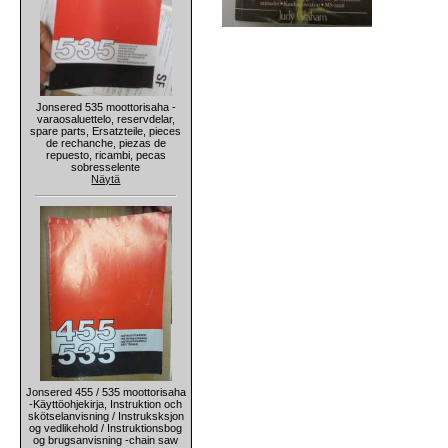
Jonsered 535 moottorisaha -
varaosaluettelo, reservdelar,
spare parts, Ersatzteile, pieces
de rechanche, piezas de
repuesto, ricambi, pecas
sobresselente
Näytä
Jonsered 455 / 535 moottorisaha
-Käyttöohjekirja, Instruktion och
skötselanvisning / Instruksksjon
og vedlikehold / Instruktionsbog
og brugsanvisning -chain saw