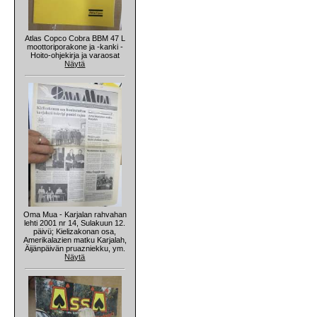
Atlas Copco Cobra BBM 47 L
moottoriporakone ja -kanki -
Hoito-ohjekirja ja varaosat
Näytä
Oma Mua - Karjalan rahvahan
lehti 2001 nr 14, Sulakuun 12.
päivü; Kielizakonan osa,
Amerikalazien matku Karjalah,
Äijänpäivän pruazniekku, ym.
Näytä