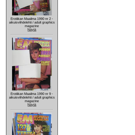
Erotiikan Maailma 1990 nr 2 -
aikuisviihdelehti / adult graphics
magazine
Näytä
Erotiikan Maailma 1990 nr 9 -
aikuisviihdelehti / adult graphics
magazine
Näytä