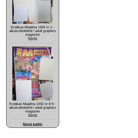
Erotiikan Maailma 1993 nr 1 -
aikuisviihdelehti / adult graphics
magazine
Näytä
Erotiikan Maailma 1992 nr 8-9 -
aikuisviihdelehti / adult graphics
magazine
Näytä
Näytä kaikki