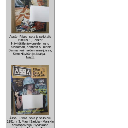
Ässä - Rikos, sota ja seikkailu
1980 nr 1, Fokker
Hävittäjälentokoneiden osto
Talvisotaan, Kenneth & Dennis
Barman eri maiden armeijoissa,
Simo Häyhän joululahja...
Näytä
Ässä - Rikos, sota ja seikkailu
1981 nr 3, Mauri Sariola - Marskin
sotilaspalvelija, Hyvinkään