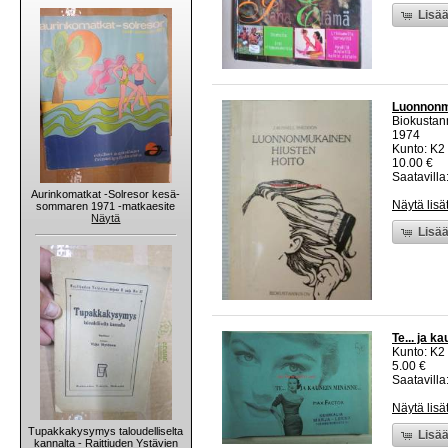
Lisää
Luonnonm
Biokustan
1974
Kunto: K2 
10.00 €
Saatavilla:
Aurinkomatkat -Solresor kesä-
Näytä lisä
sommaren 1971 -matkaesite
Näytä
Lisää
Te... ja 
Kunto: K2 
5.00 €
Saatavilla:
Näytä lisä
Tupakkakysymys taloudelliselta
Lisää
kannalta - Raittiuden Ystävien