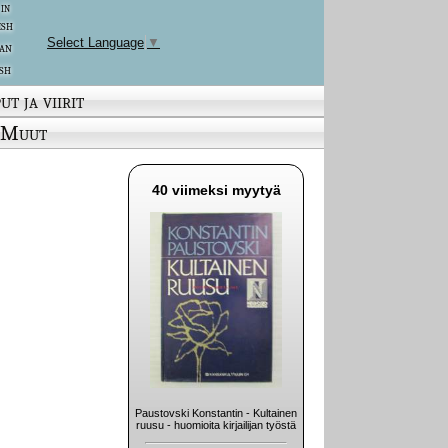
 in
ish
Select Language
▼
an
sh
ut ja viirit
Muut
40 viimeksi myytyä
Paustovski Konstantin - Kultainen
ruusu - huomioita kirjailijan työstä