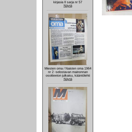
kirjasia II sarja nr 57
Näytä
Miesten oma / Naisten oma 1964
nr 2 -selostavan mainonnan
osoitteeton julkaisu, kääntölehti
Näytä