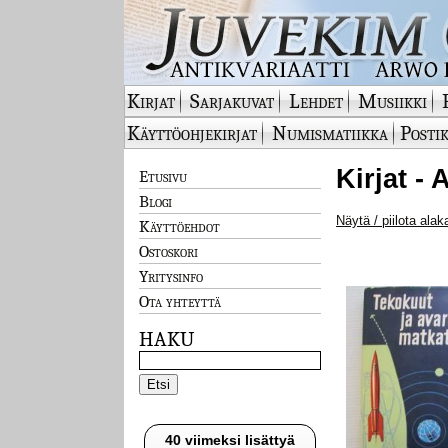
Kirjat
Sarjakuvat
Lehdet
Musiikki
Käyttöohjekirjat
Numismatiikka
Postik
Kirjat -
Etusivu
Blogi
Näytä / piilota alak
Käyttöehdot
Ostoskori
Yritysinfo
Ota yhteyttä
HAKU
40 viimeksi lisättyä