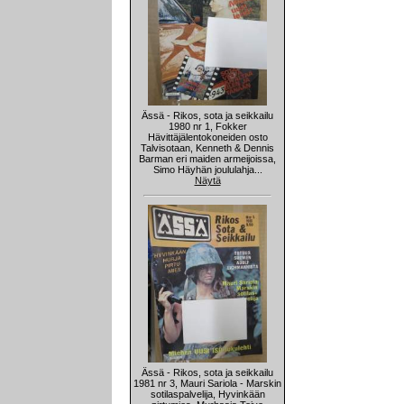
Ässä - Rikos, sota ja seikkailu
1980 nr 1, Fokker
Hävittäjälentokoneiden osto
Talvisotaan, Kenneth & Dennis
Barman eri maiden armeijoissa,
Simo Häyhän joululahja...
Näytä
Ässä - Rikos, sota ja seikkailu
1981 nr 3, Mauri Sariola - Marskin
sotilaspalvelija, Hyvinkään