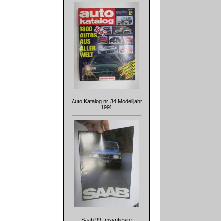
Auto Katalog nr. 34 Modelljahr
1991
Saab 99 -myyntiesite