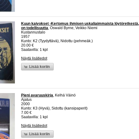
Kuun kaivokset -Kertomus ihmisen uskaliaimmaista löytöretkestä,
on todellisuutta
, Oswald Byrne, Veikko Niemi
Kustannustalo
1957
Kunto: K2 (Tyydyttävä), Nidottu (pehmeäk.)
20.00 €
Saatavilla: 1 kpl
Näytä lisätiedot
Lisää koriin
Pieni avaruuskirja
, Kelhä Väinö
Ajatus
2000
Kunto: K3 (Hyvä), Sidottu (kansipaperit)
7.00 €
Saatavilla: 1 kpl
Näytä lisätiedot
Lisää koriin