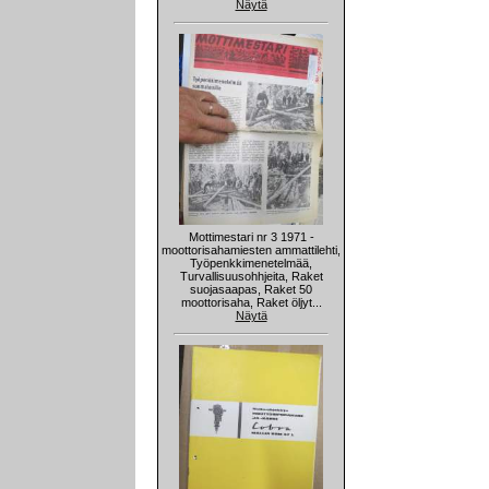
Näytä
Mottimestari nr 3 1971 -
moottorisahamiesten ammattilehti,
Työpenkkimenetelmää,
Turvallisuusohhjeita, Raket
suojasaapas, Raket 50
moottorisaha, Raket öljyt...
Näytä