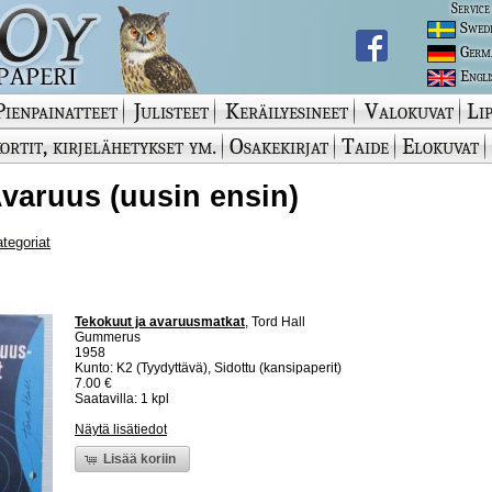
Service
Swed
Germ
Engli
Pienpainatteet
Julisteet
Keräilyesineet
Valokuvat
Lip
ortit, kirjelähetykset ym.
Osakekirjat
Taide
Elokuvat
 Avaruus (uusin ensin)
ategoriat
Tekokuut ja avaruusmatkat
, Tord Hall
Gummerus
1958
Kunto: K2 (Tyydyttävä), Sidottu (kansipaperit)
7.00 €
Saatavilla: 1 kpl
Näytä lisätiedot
Lisää koriin