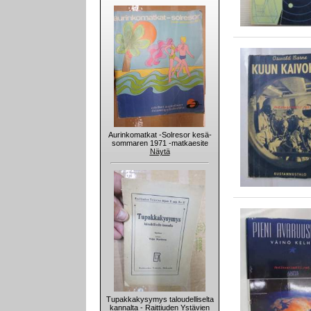
Aurinkomatkat -Solresor kesä-
sommaren 1971 -matkaesite
Näytä
Tupakkakysymys taloudelliselta
kannalta - Raittiuden Ystävien