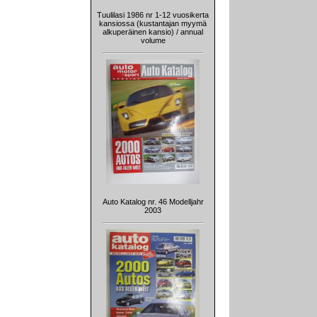
Tuulilasi 1986 nr 1-12 vuosikerta
kansiossa (kustantajan myymä
alkuperäinen kansio) / annual
volume
Auto Katalog nr. 46 Modelljahr
2003