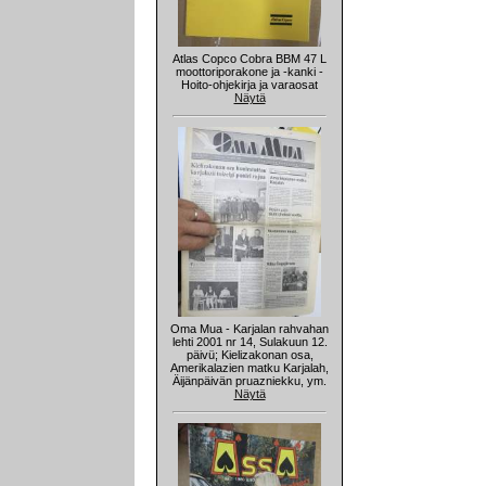
Atlas Copco Cobra BBM 47 L
moottoriporakone ja -kanki -
Hoito-ohjekirja ja varaosat
Näytä
Oma Mua - Karjalan rahvahan
lehti 2001 nr 14, Sulakuun 12.
päivü; Kielizakonan osa,
Amerikalazien matku Karjalah,
Äijänpäivän pruazniekku, ym.
Näytä