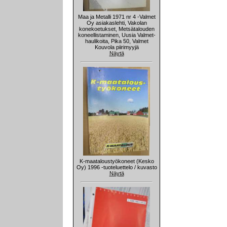
Maa ja Metalli 1971 nr 4 -Valmet
Oy asiakaslehti, Vakolan
konekoetukset, Metsätalouden
koneellistaminen, Uusia Valmet-
haulikoita, Pika 50, Valmet
Kouvola piirimyyjä
Näytä
K-maataloustyökoneet (Kesko
Oy) 1996 -tuoteluettelo / kuvasto
Näytä