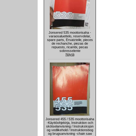
Jonsered 535 moottorisaha -
varaosaluettelo, reservdelar,
spare parts, Ersatzteile, pieces
de rechanche, piezas de
repuesto, ricambi, pecas
sobresselente
Näytä
Jonsered 455 / 535 moottorisaha
-Käyttöohjekirja, Instruktion och
skötselanvisning / Instruksksjon
og vedlikehold / Instruktionsbog
og brugsanvisning -chain saw