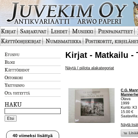
Kirjat
Sarjakuvat
Lehdet
Musiikki
Pienpainatteet
Käyttöohjekirjat
Numismatiikka
Postikortit, kirjelähe
Kirjat - Matkailu 
Etusivu
Blogi
Näytä / piilota alakategoriat
Käyttöehdot
Ostoskori
Yritysinfo
C.G. Mann
Ota yhteyttä
Mannerhei
Otava
HAKU
1999
Kunto: K3 
15.00 €
Saatavilla:
Näytä lisä
Lisää
40 viimeksi lisättyä