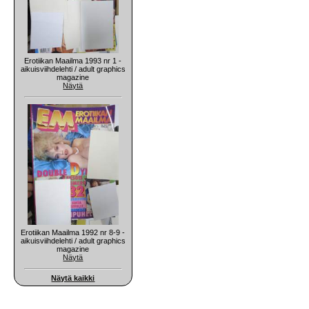
Erotiikan Maailma 1993 nr 1 -
aikuisviihdelehti / adult graphics
magazine
Näytä
Erotiikan Maailma 1992 nr 8-9 -
aikuisviihdelehti / adult graphics
magazine
Näytä
Näytä kaikki