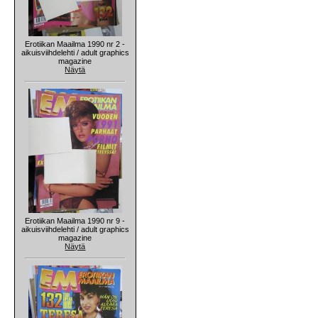
Erotiikan Maailma 1990 nr 2 -
aikuisviihdelehti / adult graphics
magazine
Näytä
Erotiikan Maailma 1990 nr 9 -
aikuisviihdelehti / adult graphics
magazine
Näytä