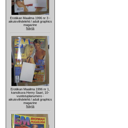
Erotiikan Maailma 1996 nr 3 -
aikuisviihdelehti / adult graphics
magazine
Näytä
Erotiikan Maailma 1996 nr 1,
kansikuva Henry Saari, 10-
vuotistuplanumero -
aikuisviihdelehti / adult graphics
magazine
Näytä