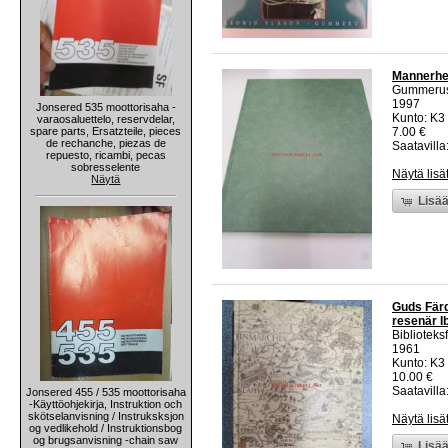
Mannerhei
Gummeru
1997
Jonsered 535 moottorisaha -
Kunto: K3 
varaosaluettelo, reservdelar,
spare parts, Ersatzteile, pieces
7.00 €
de rechanche, piezas de
Saatavilla:
repuesto, ricambi, pecas
sobresselente
Näytä lisä
Näytä
Lisää
Guds Färd
resenär I
Biblioteks
1961
Kunto: K3 
10.00 €
Saatavilla:
Jonsered 455 / 535 moottorisaha
-Käyttöohjekirja, Instruktion och
skötselanvisning / Instruksksjon
Näytä lisä
og vedlikehold / Instruktionsbog
og brugsanvisning -chain saw
Lisää