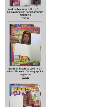
Erotiikan Maailma 1989 nr 9-10 -
aikuisviihdelehti / adult graphics
magazine
Näytä
Erotiikan Maailma 1992 nr 1 -
aikuisviihdelehti / adult graphics
magazine
Näytä