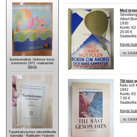
Med örnen
Strindberg
Albert Bon
1930
Kunto: K2 
20.00 €
Saatavilla:
Näytä lisä
Lisää
Aurinkomatkat -Solresor kesä-
sommaren 1971 -matkaesite
Näytä
Till häst
Natu och K
1942
Kunto: K2 
7.00 €
Saatavilla:
Näytä lisä
Lisää
Tupakkakysymys taloudelliselta
kannalta - Raittiuden Ystävien