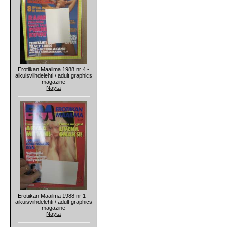
Erotiikan Maailma 1988 nr 4 -
aikuisviihdelehti / adult graphics
magazine
Näytä
Erotiikan Maailma 1988 nr 1 -
aikuisviihdelehti / adult graphics
magazine
Näytä