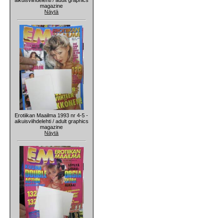
magazine
Näytä
Erotiikan Maailma 1993 nr 4-5 -
aikuisviihdelehti / adult graphics
magazine
Näytä