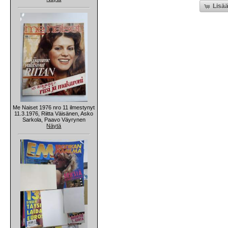
Lisää
Me Naiset 1976 nro 11 ilmestynyt
11.3.1976, Riitta Väisänen, Asko
Sarkola, Paavo Väyrynen
Näytä