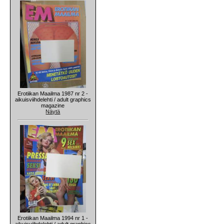
Erotiikan Maailma 1987 nr 2 -
aikuisviihdelehti / adult graphics
magazine
Näytä
Erotiikan Maailma 1994 nr 1 -
aikuisviihdelehti / adult graphics