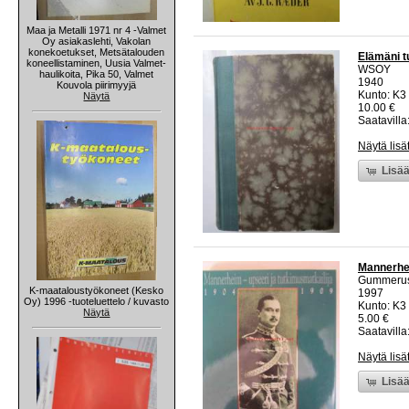
Maa ja Metalli 1971 nr 4 -Valmet
Oy asiakaslehti, Vakolan
konekoetukset, Metsätalouden
Elämäni t
koneellistaminen, Uusia Valmet-
WSOY
haulikoita, Pika 50, Valmet
1940
Kouvola piirimyyjä
Kunto: K3 
Näytä
10.00 €
Saatavilla:
Näytä lisä
Lisää
Mannerhei
Gummeru
K-maataloustyökoneet (Kesko
1997
Oy) 1996 -tuoteluettelo / kuvasto
Kunto: K3 
Näytä
5.00 €
Saatavilla:
Näytä lisä
Lisää