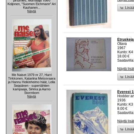
pirtumies, Murhaaja Toivo
Koljonen, "Suomen Eichmann" Ari
Kauhanen...
Lisää
Näytä
Etruskeja
Otava
1967
Kunto: K4 
18.00 €
Saatavilla:
Näytä lisä
Me Naiset 1979 nr 27, Harri
Lisää
Tirkkonen, Katariina Metsovaara
ja Hannu Heikinheimo häät, Leila
Seppänen - supertähtien
kampaaja, Sirkka ja Aarno
Everest 
Stormbom
Hodder an
Näytä
1936
Kunto: K3 
8.00 €
Saatavilla:
Näytä lisä
Lisää