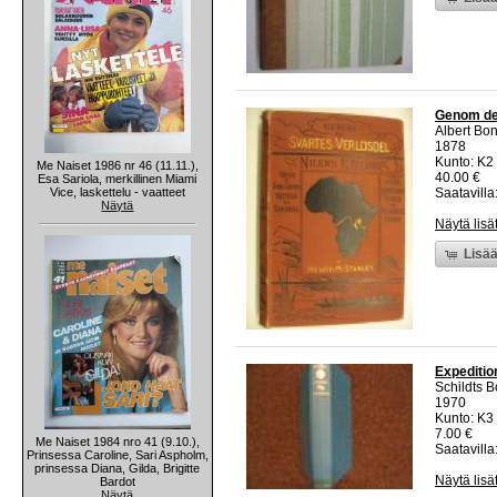
Genom de 
Albert Bon
1878
Kunto: K2 
Me Naiset 1986 nr 46 (11.11.),
40.00 €
Esa Sariola, merkillinen Miami
Vice, laskettelu - vaatteet
Saatavilla:
Näytä
Näytä lisä
Lisää
Expeditio
Schildts B
1970
Kunto: K3 
7.00 €
Me Naiset 1984 nro 41 (9.10.),
Saatavilla:
Prinsessa Caroline, Sari Aspholm,
prinsessa Diana, Gilda, Brigitte
Näytä lisä
Bardot
Näytä