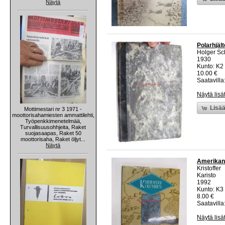
Näytä
Polarhjäl
Holger Sch
1930
Kunto: K2 
10.00 €
Saatavilla:
Näytä lisä
Lisää
Mottimestari nr 3 1971 -
moottorisahamiesten ammattilehti,
Työpenkkimenetelmää,
Turvallisuusohhjeita, Raket
suojasaapas, Raket 50
moottorisaha, Raket öljyt...
Näytä
Amerikan 
Kristoffer
Karisto
1992
Kunto: K3 
8.00 €
Saatavilla:
Näytä lisä