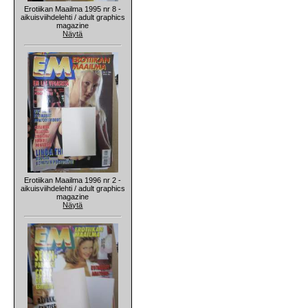
Erotiikan Maailma 1995 nr 8 -
aikuisviihdelehti / adult graphics
magazine
Näytä
Erotiikan Maailma 1996 nr 2 -
aikuisviihdelehti / adult graphics
magazine
Näytä