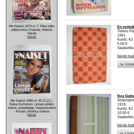
Me Naiset 1979 nr 7, Päivi Uitto
En ostind
yllätysmissi Oulusta, Helena
Tidens Fö
Takalo
1961
Näytä
Kunto: K2 
5.00 €
Saatavilla:
Näytä lisä
Lisää
Nya Guin
Söderströ
Me Naiset 1986 nr 49 (2.12.),
Kaisa Korhonen, Linnan juhlien
1919
naiset, joululahjoja, huippuneuleet
Kunto: K2 
- Krizian, Aarikka mainos
10.00 €
Näytä
Saatavilla:
Näytä lisä
Lisää