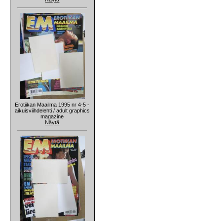
Erotiikan Maailma 1995 nr 4-5 -
aikuisviihdelehti / adult graphics
magazine
Näytä