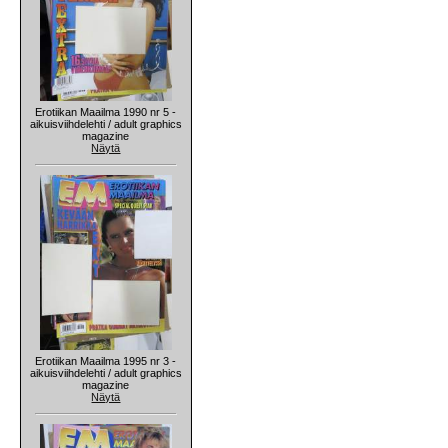
Erotiikan Maailma 1990 nr 5 -
aikuisviihdelehti / adult graphics
magazine
Näytä
Erotiikan Maailma 1995 nr 3 -
aikuisviihdelehti / adult graphics
magazine
Näytä