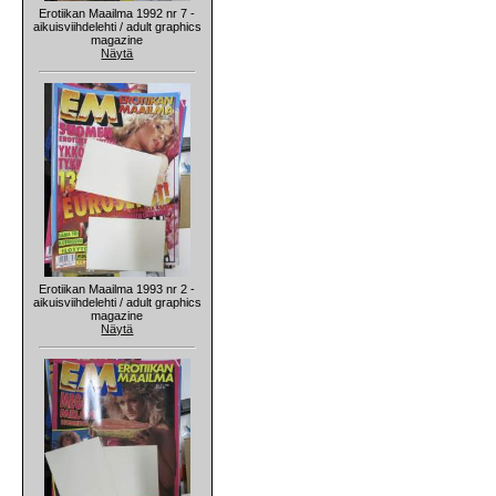
Erotiikan Maailma 1992 nr 7 -
aikuisviihdelehti / adult graphics
magazine
Näytä
Erotiikan Maailma 1993 nr 2 -
aikuisviihdelehti / adult graphics
magazine
Näytä