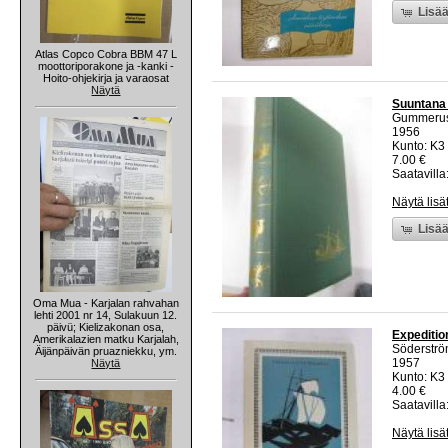
Lisää
Atlas Copco Cobra BBM 47 L
moottoriporakone ja -kanki -
Hoito-ohjekirja ja varaosat
Näytä
Suuntana 
Gummeru
1956
Kunto: K3 
7.00 €
Saatavilla:
Näytä lisä
Lisää
Oma Mua - Karjalan rahvahan
lehti 2001 nr 14, Sulakuun 12.
päivü; Kielizakonan osa,
Expeditio
Amerikalazien matku Karjalah,
Söderströ
Äijänpäivän pruazniekku, ym.
1957
Näytä
Kunto: K3
4.00 €
Saatavilla:
Näytä lisä