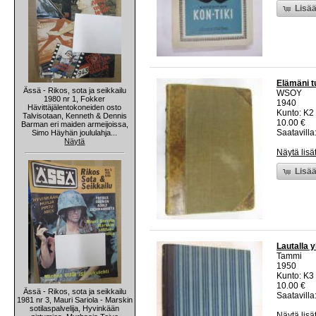
Lisää
Elämäni t
Ässä - Rikos, sota ja seikkailu
WSOY
1980 nr 1, Fokker
1940
Hävittäjälentokoneiden osto
Kunto: K2 
Talvisotaan, Kenneth & Dennis
10.00 €
Barman eri maiden armeijoissa,
Saatavilla:
Simo Häyhän joululahja...
Näytä
Näytä lisä
Lisää
Lautalla 
Tammi
1950
Kunto: K3 
10.00 €
Ässä - Rikos, sota ja seikkailu
Saatavilla:
1981 nr 3, Mauri Sariola - Marskin
sotilaspalvelija, Hyvinkään
Näytä lisä