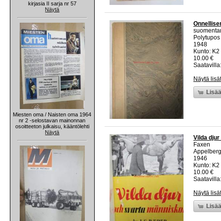
kirjasia II sarja nr 57
Näytä
Onnellise
suomentan
Polytupos
1948
Kunto: K2 
10.00 €
Saatavilla:
Näytä lisä
Lisää
Miesten oma / Naisten oma 1964
nr 2 -selostavan mainonnan
osoitteeton julkaisu, kääntölehti
Näytä
Vilda dju
Faxen
Appelber
1946
Kunto: K2 
10.00 €
Saatavilla:
Näytä lisä
Lisää