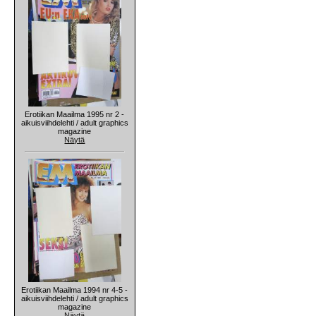
Erotiikan Maailma 1995 nr 2 -
aikuisviihdelehti / adult graphics
magazine
Näytä
Erotiikan Maailma 1994 nr 4-5 -
aikuisviihdelehti / adult graphics
magazine
Näytä