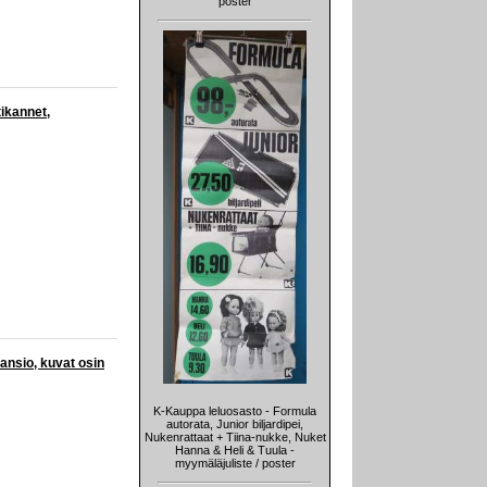
poster
tikannet,
ansio, kuvat osin
K-Kauppa leluosasto - Formula
autorata, Junior biljardipei,
Nukenrattaat + Tiina-nukke, Nuket
Hanna & Heli & Tuula -
myymäläjuliste / poster