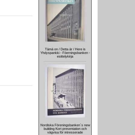
Tämä on / Detta är / Here is
Yhdyspankki - Föerningsbanken -
esittelykirja
Nordiska Föreningsbanken´s new
building Kort presentation och
vägvisa för intresserade