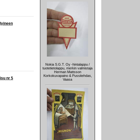
elyineen
Nokia S.G.T. Oy -hintalappu /
tuotetietolappu, merkin valmistaja
Herman Mattsson
Korkokuvapaino & Pussitehdas,
isu nr 5
Vaasa