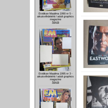
Erotiikan Maailma 1990 nr 5 -
aikuisviihdelehti / adult graphics
magazine
Näytä
Erotiikan Maailma 1995 nr 3 -
aikuisviihdelehti / adult graphics
magazine
Näytä