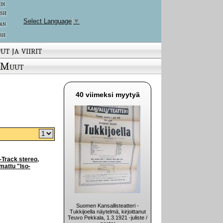
 in
ish
Select Language
▼
an
sh
ut ja viirit
Muut
40 viimeksi myytyä
-Track stereo,
mattu "Iso-
Suomen Kansallisteatteri -
Tukkijoella näytelmä, kirjoittanut
Teuvo Pekkala, 1.3.1921 -juliste /