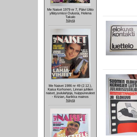
Me Naiset 1979 nr 7, Päivi Uitto
yllätysmissi Oulusta, Helena
Takalo
Näytä
Me Naiset 1986 nr 49 (2.12.),
Kaisa Korhonen, Linnan juhlien
naiset, joululahjoja, huippuneuleet
- Krizian, Aarikka mainos
Näytä