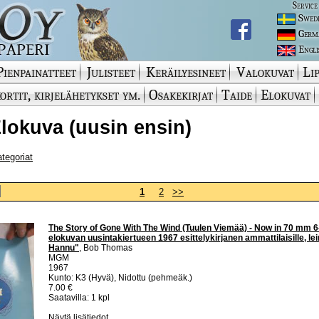
Service
Swed
Germ
Engli
Pienpainatteet
Julisteet
Keräilyesineet
Valokuvat
Lip
ortit, kirjelähetykset ym.
Osakekirjat
Taide
Elokuvat
 Elokuva (uusin ensin)
ategoriat
1
2
>>
The Story of Gone With The Wind (Tuulen Viemää) - Now in 70 mm 6
elokuvan uusintakiertueen 1967 esittelykirjanen ammattilaisille, lei
Hannu"
, Bob Thomas
MGM
1967
Kunto: K3 (Hyvä), Nidottu (pehmeäk.)
7.00 €
Saatavilla: 1 kpl
Näytä lisätiedot