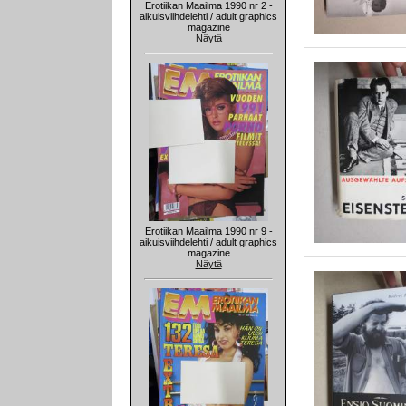
Erotiikan Maailma 1990 nr 2 -
aikuisviihdelehti / adult graphics
magazine
Näytä
Erotiikan Maailma 1990 nr 9 -
aikuisviihdelehti / adult graphics
magazine
Näytä