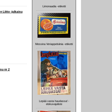
Limonaadia -etiketti
Liitto -julkaisu
Messina Veriappelsiinia -etiketti
su nr 2
Lepää vasta haudassa! -
elokuvajuliste