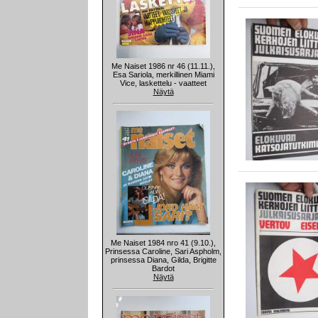
Me Naiset 1986 nr 46 (11.11.),
Esa Sariola, merkillinen Miami
Vice, laskettelu - vaatteet
Näytä
Me Naiset 1984 nro 41 (9.10.),
Prinsessa Caroline, Sari Aspholm,
prinsessa Diana, Gilda, Brigitte
Bardot
Näytä