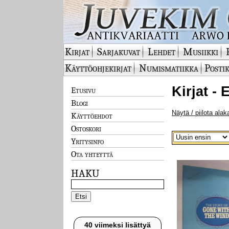
Kirjat
Sarjakuvat
Lehdet
Musiikki
Käyttöohjekirjat
Numismatiikka
Postik
Kirjat -
Etusivu
Blogi
Näytä / piilota alak
Käyttöehdot
Ostoskori
Yritysinfo
Ota yhteyttä
HAKU
40 viimeksi lisättyä