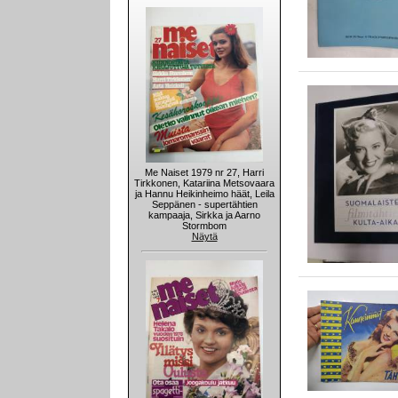
Me Naiset 1979 nr 27, Harri
Tirkkonen, Katariina Metsovaara
ja Hannu Heikinheimo häät, Leila
Seppänen - supertähtien
kampaaja, Sirkka ja Aarno
Stormbom
Näytä