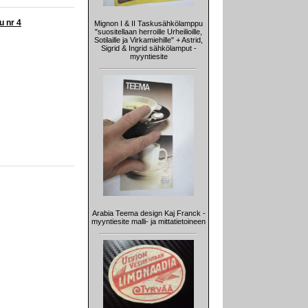
u nr 4
Mignon I & II Taskusähkölamppu
"suositellaan herroille Urheilioille,
Sotilaille ja Virkamiehille" + Astrid,
Sigrid & Ingrid sähkölamput -
myyntiesite
Arabia Teema design Kaj Franck -
myyntiesite malli- ja mittatietoineen