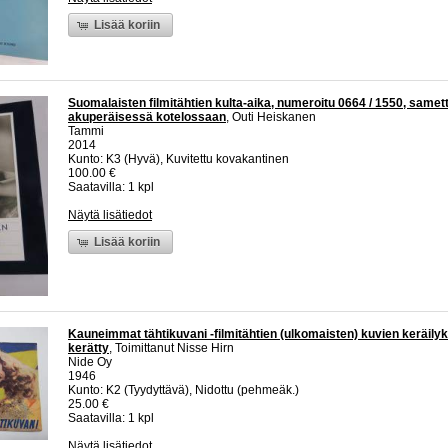
Lisää koriin
Suomalaisten filmitähtien kulta-aika, numeroitu 0664 / 1550, samet
akuperäisessä kotelossaan
, Outi Heiskanen
Tammi
2014
Kunto: K3 (Hyvä), Kuvitettu kovakantinen
100.00 €
Saatavilla: 1 kpl
Näytä lisätiedot
Lisää koriin
Kauneimmat tähtikuvani -filmitähtien (ulkomaisten) kuvien keräilyk
kerätty
, Toimittanut Nisse Hirn
Nide Oy
1946
Kunto: K2 (Tyydyttävä), Nidottu (pehmeäk.)
25.00 €
Saatavilla: 1 kpl
Näytä lisätiedot