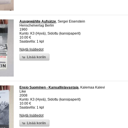
Ausgewählte Aufsätze
, Sergei Eisenstein
Henschelverlag Berlin
1960
Kunto: K3 (Hyvä), Sidottu (kansipaperit)
10.00 €
Saatavilla: 1 kpl
Näytä lisätiedot
Lisää koriin
Ensio Suominen - Kansallislavastaja
, Kalemaa Kalevi
Like
2008
Kunto: K3 (Hyvä), Sidottu (kansipaperit)
10.00 €
Saatavilla: 1 kpl
Näytä lisätiedot
Lisää koriin