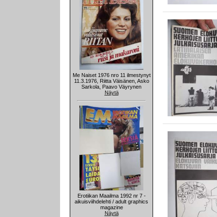
Me Naiset 1976 nro 11 ilmestynyt
11.3.1976, Riitta Väisänen, Asko
Sarkola, Paavo Väyrynen
Näytä
Erotiikan Maailma 1992 nr 7 -
aikuisviihdelehti / adult graphics
magazine
Näytä