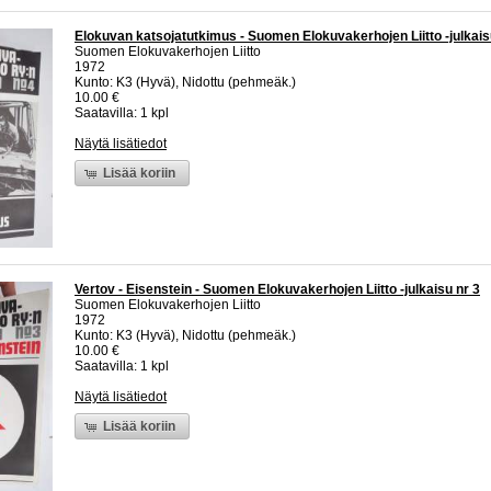
Elokuvan katsojatutkimus - Suomen Elokuvakerhojen Liitto -julkais
Suomen Elokuvakerhojen Liitto
1972
Kunto: K3 (Hyvä), Nidottu (pehmeäk.)
10.00 €
Saatavilla: 1 kpl
Näytä lisätiedot
Lisää koriin
Vertov - Eisenstein - Suomen Elokuvakerhojen Liitto -julkaisu nr 3
Suomen Elokuvakerhojen Liitto
1972
Kunto: K3 (Hyvä), Nidottu (pehmeäk.)
10.00 €
Saatavilla: 1 kpl
Näytä lisätiedot
Lisää koriin