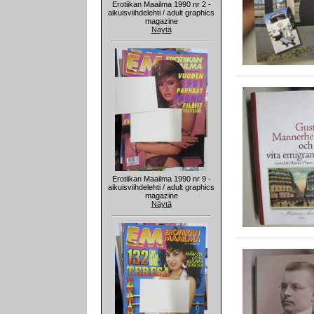
Erotiikan Maailma 1990 nr 2 -
aikuisviihdelehti / adult graphics
magazine
Näytä
Erotiikan Maailma 1990 nr 9 -
aikuisviihdelehti / adult graphics
magazine
Näytä