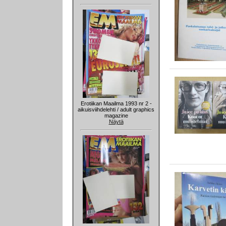
Erotiikan Maailma 1993 nr 2 -
aikuisviihdelehti / adult graphics
magazine
Näytä