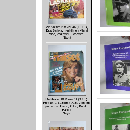
Me Naiset 1986 nr 46 (11.11.),
Esa Sariola, merkillinen Miami
Vice, laskettelu - vaatteet
Näytä
Me Naiset 1984 nro 41 (9.10.),
Prinsessa Caroline, Sari Aspholm,
prinsessa Diana, Gilda, Brigitte
Bardot
Näytä