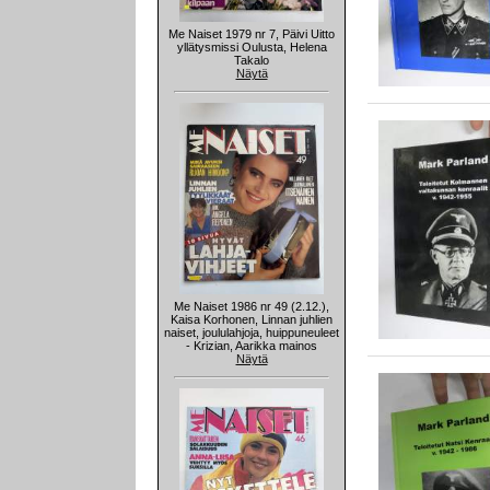
Me Naiset 1979 nr 7, Päivi Uitto
yllätysmissi Oulusta, Helena
Takalo
Näytä
Me Naiset 1986 nr 49 (2.12.),
Kaisa Korhonen, Linnan juhlien
naiset, joululahjoja, huippuneuleet
- Krizian, Aarikka mainos
Näytä