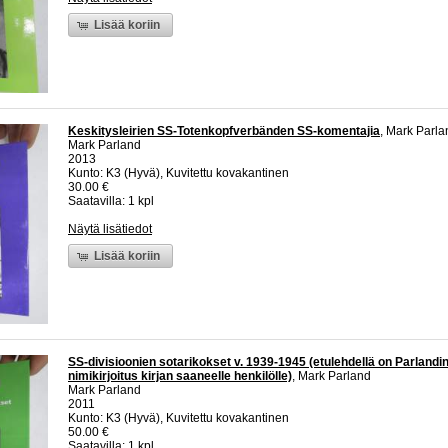
Lisää koriin
Keskitysleirien SS-Totenkopfverbänden SS-komentajia
, Mark Parla
Mark Parland
2013
Kunto: K3 (Hyvä), Kuvitettu kovakantinen
30.00 €
Saatavilla: 1 kpl
Näytä lisätiedot
Lisää koriin
SS-divisioonien sotarikokset v. 1939-1945 (etulehdellä on Parlandin
nimikirjoitus kirjan saaneelle henkilölle)
, Mark Parland
Mark Parland
2011
Kunto: K3 (Hyvä), Kuvitettu kovakantinen
50.00 €
Saatavilla: 1 kpl