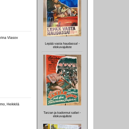
rina Vlasov
Lepää vasta haudassa! -
elokuvajuliste
omo, Heikkilä
Tarzan ja kadonnut safari -
elokuvajuliste