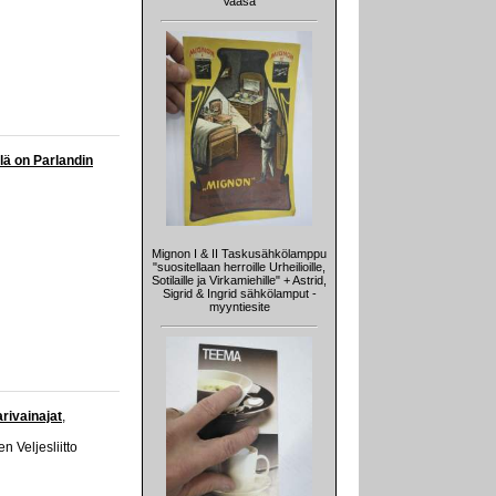
Vaasa
lä on Parlandin
Mignon I & II Taskusähkölamppu
"suositellaan herroille Urheilioille,
Sotilaille ja Virkamiehille" + Astrid,
Sigrid & Ingrid sähkölamput -
myyntiesite
rivainajat
,
 Veljesliitto