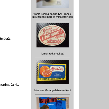
Arabia Teema design Kaj Franck -
myyntiesite malli- ja mittatietoineen
lämästä,
Limonaadia -etiketti
 tarina
, Jarkko
Messina Veriappelsiinia -etiketti