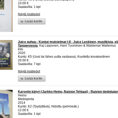
10.00 €
Saatavilla: 1 kpl
Näytä lisätiedot
Lisää koriin
Juice puhuu - Kootut muistelmat I-II - Juice Leskinen, musiikista, e
Tampereesta
, Kaj Lipponen, Harri Tuominen & Waldemar Wallenius
Into
2020
Kunto: K5 (Uusi tai lähes uutta vastaava), Kuvitettu kovakantinen
20.00 €
Saatavilla: 7 kpl
Näytä lisätiedot
Lisää koriin
Karvetin kätyri (Jarkko Heino, Raision Tehtaat) - Raision tiedottajan
Heino
Mediapinta
2014
Kunto: K2 (Tyydyttävä), Nidottu (pehmeäk.)
12.00 €
Saatavilla: 1 kpl