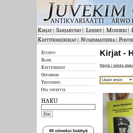
Kirjat
Sarjakuvat
Lehdet
Musiikki
Käyttöohjekirjat
Numismatiikka
Postik
Kirjat - 
Etusivu
Blogi
Näytä / piilota alak
Käyttöehdot
Ostoskori
Yritysinfo
Ota yhteyttä
HAKU
40 viimeksi lisättyä