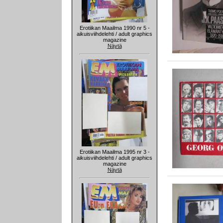
Erotiikan Maailma 1990 nr 5 -
aikuisviihdelehti / adult graphics
magazine
Näytä
Erotiikan Maailma 1995 nr 3 -
aikuisviihdelehti / adult graphics
magazine
Näytä