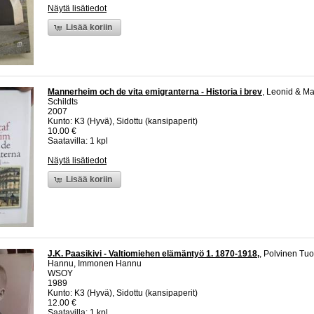
Näytä lisätiedot
Lisää koriin
Mannerheim och de vita emigranterna - Historia i brev
, Leonid & Ma
Schildts
2007
Kunto: K3 (Hyvä), Sidottu (kansipaperit)
10.00 €
Saatavilla: 1 kpl
Näytä lisätiedot
Lisää koriin
J.K. Paasikivi - Valtiomiehen elämäntyö 1. 1870-1918,
, Polvinen Tu
Hannu, Immonen Hannu
WSOY
1989
Kunto: K3 (Hyvä), Sidottu (kansipaperit)
12.00 €
Saatavilla: 1 kpl