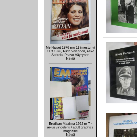
Me Naiset 1976 nro 11 ilmestynyt
11.3.1976, Riitta Väisänen, Asko
Sarkola, Paavo Väyrynen
Näytä
Erotiikan Maailma 1992 nr 7 -
aikuisviihdelehti / adult graphics
magazine
Näytä