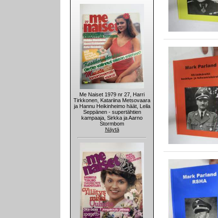
Me Naiset 1979 nr 27, Harri
Tirkkonen, Katariina Metsovaara
ja Hannu Heikinheimo häät, Leila
Seppänen - supertähtien
kampaaja, Sirkka ja Aarno
Stormbom
Näytä