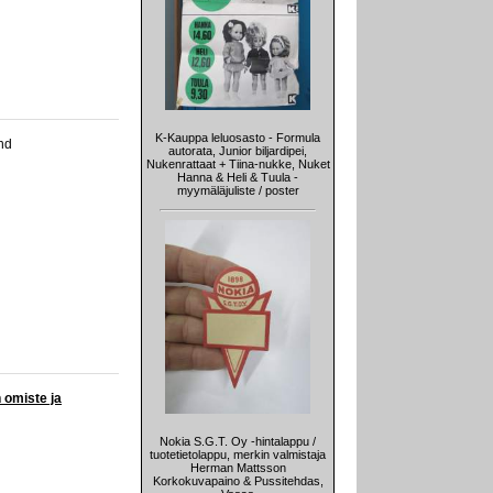
K-Kauppa leluosasto - Formula
nd
autorata, Junior biljardipei,
Nukenrattaat + Tiina-nukke, Nuket
Hanna & Heli & Tuula -
myymäläjuliste / poster
 omiste ja
Nokia S.G.T. Oy -hintalappu /
tuotetietolappu, merkin valmistaja
Herman Mattsson
Korkokuvapaino & Pussitehdas,