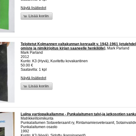
Näytä lisätiedot
Lisää koriin
Teloitetut Kolmannen valtakunnan kenraalit v. 1942-1961 (etulehdel
omiste ja nimikirjoitus kirjan saaneelle henkilölle)
, Mark Parland
Mark Parland
2012
Kunto: K3 (Hyvä), Kuvitettu kovakantinen
50.00 €
Saatavilla: 1 kpl
Näytä lisätiedot
Lisää koriin
Lujina vartiopaikallamme - Punkalaitumen talvi-ja jatkosotien sanka
Matrikkelitoimikunta
Punkalaitumen Sotaveteraanit ry, Rintamamiesveteraanit, Sotainvalidien
Punkalaitumen osasto
1992
Kunto: K3 (Hyvä), Sidottu (kansipaperit)