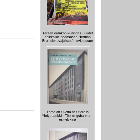
Tarzan viidakon kuningas - uudet
seikkailut, pääosassa Herman
Brix -elokuvajuliste / movie poster
Tämä on / Detta är / Here is
Yhdyspankki - Föerningsbanken -
esittelykirja