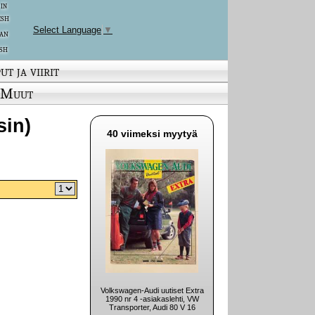
 in
ish
Select Language
▼
an
sh
ut ja viirit
Muut
sin)
40 viimeksi myytyä
Volkswagen-Audi uutiset Extra
1990 nr 4 -asiakaslehti, VW
Transporter, Audi 80 V 16