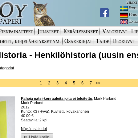
Service
Swed
Germ
Engli
Pienpainatteet
Julisteet
Keräilyesineet
Valokuvat
Lip
ortit, kirjelähetykset ym.
Osakekirjat
Taide
Elokuvat
Historia - Henkilöhistoria (uusin en
ategoriat
1
2
3
4
5
6
7
>>
Pahoja natsi-kenraaleita joita ei teloitettu
, Mark Parland
Mark Parland
2012
Kunto: K3 (Hyvä), Kuvitettu kovakantinen
40.00 €
Saatavilla: 2 kpl
Näytä lisätiedot
Lisää koriin