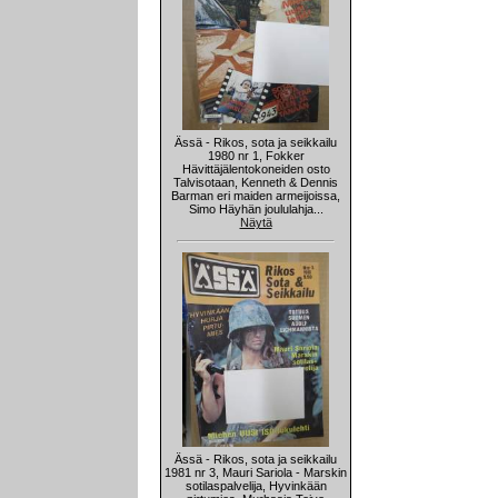
Ässä - Rikos, sota ja seikkailu
1980 nr 1, Fokker
Hävittäjälentokoneiden osto
Talvisotaan, Kenneth & Dennis
Barman eri maiden armeijoissa,
Simo Häyhän joululahja...
Näytä
Ässä - Rikos, sota ja seikkailu
1981 nr 3, Mauri Sariola - Marskin
sotilaspalvelija, Hyvinkään