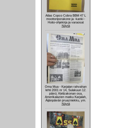
Atlas Copco Cobra BBM 47 L
moottoriporakone ja -kanki -
Hoito-ohjekirja ja varaosat
Näytä
Oma Mua - Karjalan rahvahan
lehti 2001 nr 14, Sulakuun 12.
päivü; Kielizakonan osa,
Amerikalazien matku Karjalah,
Äijänpäivän pruazniekku, ym.
Näytä