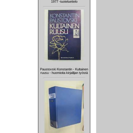
1977 -tuoteluettelo
Paustovski Konstantin - Kultainen
ruusu - huomioita kirjailijan työstä