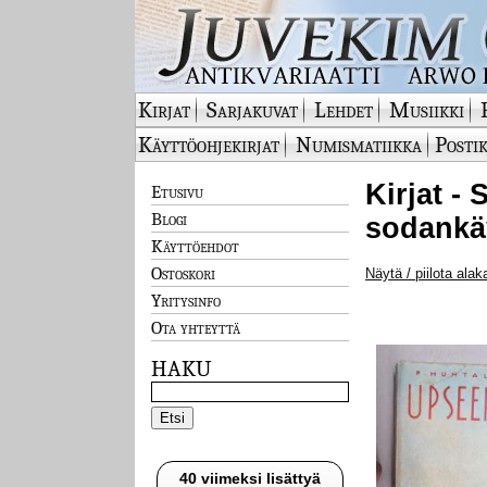
Kirjat
Sarjakuvat
Lehdet
Musiikki
Käyttöohjekirjat
Numismatiikka
Postik
Kirjat - 
Etusivu
Blogi
sodankäy
Käyttöehdot
Ostoskori
Näytä / piilota alak
Yritysinfo
Ota yhteyttä
HAKU
40 viimeksi lisättyä