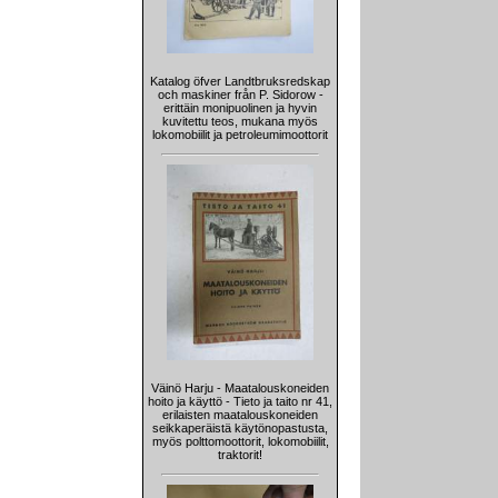
Katalog öfver Landtbruksredskap
och maskiner från P. Sidorow -
erittäin monipuolinen ja hyvin
kuvitettu teos, mukana myös
lokomobiilit ja petroleumimoottorit
Väinö Harju - Maatalouskoneiden
hoito ja käyttö - Tieto ja taito nr 41,
erilaisten maatalouskoneiden
seikkaperäistä käytönopastusta,
myös polttomoottorit, lokomobiilit,
traktorit!