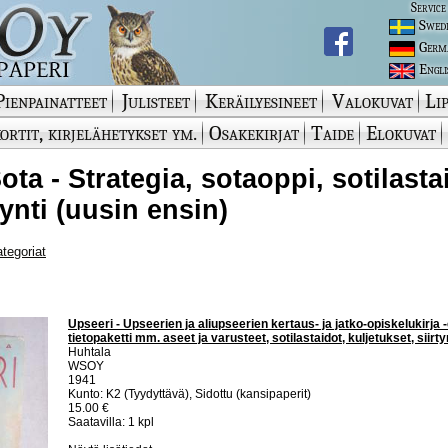
Service
Swed
Germ
Engli
Pienpainatteet
Julisteet
Keräilyesineet
Valokuvat
Lip
ortit, kirjelähetykset ym.
Osakekirjat
Taide
Elokuvat
Sota - Strategia, sotaoppi, sotilasta
nti (uusin ensin)
ategoriat
Upseeri - Upseerien ja aliupseerien kertaus- ja jatko-opiskelukirja -
tietopaketti mm. aseet ja varusteet, sotilastaidot, kuljetukset, siirt
Huhtala
WSOY
1941
Kunto: K2 (Tyydyttävä), Sidottu (kansipaperit)
15.00 €
Saatavilla: 1 kpl