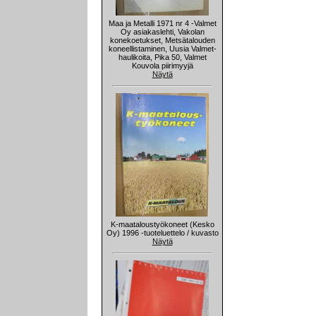
Maa ja Metalli 1971 nr 4 -Valmet
Oy asiakaslehti, Vakolan
konekoetukset, Metsätalouden
koneellistaminen, Uusia Valmet-
haulikoita, Pika 50, Valmet
Kouvola piirimyyjä
Näytä
K-maataloustyökoneet (Kesko
Oy) 1996 -tuoteluettelo / kuvasto
Näytä