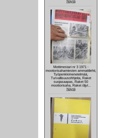
Näytä
Mottimestari nr 3 1971 -
moottorisahamiesten ammattilehti,
Työpenkkimenetelmää,
Turvallisuusohhjeita, Raket
suojasaapas, Raket 50
moottorisaha, Raket öljyt...
Näytä