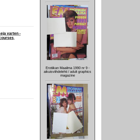
eja varten -
 courses
,
Erotiikan Maailma 1990 nr 9 -
aikuisviihdelehti / adult graphics
magazine