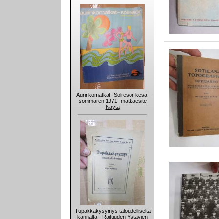
Aurinkomatkat -Solresor kesä-
sommaren 1971 -matkaesite
Näytä
Tupakkakysymys taloudelliselta
kannalta - Raittiuden Ystävien