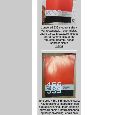
Jonsered 535 moottorisaha -
varaosaluettelo, reservdelar,
spare parts, Ersatzteile, pieces
de rechanche, piezas de
repuesto, ricambi, pecas
sobresselente
Näytä
Jonsered 455 / 535 moottorisaha
-Käyttöohjekirja, Instruktion och
skötselanvisning / Instruksksjon
og vedlikehold / Instruktionsbog
og brugsanvisning -chain saw