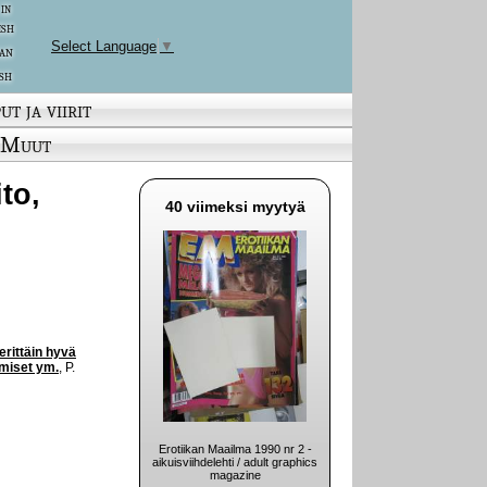
 in
ish
Select Language
▼
an
sh
ut ja viirit
Muut
ito,
40 viimeksi myytyä
erittäin hyvä
ymiset ym.
, P.
Erotiikan Maailma 1990 nr 2 -
aikuisviihdelehti / adult graphics
magazine