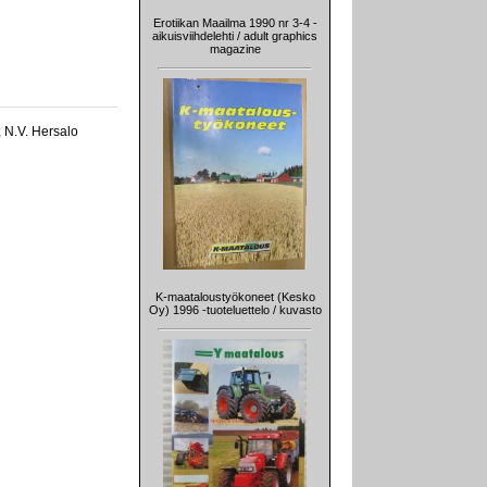
Erotiikan Maailma 1990 nr 3-4 -
aikuisviihdelehti / adult graphics
magazine
, N.V. Hersalo
K-maataloustyökoneet (Kesko
Oy) 1996 -tuoteluettelo / kuvasto