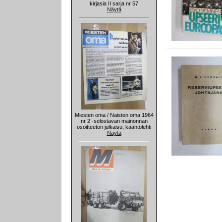
kirjasia II sarja nr 57
Näytä
Miesten oma / Naisten oma 1964
nr 2 -selostavan mainonnan
osoitteeton julkaisu, kääntölehti
Näytä