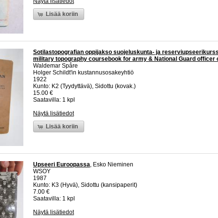
Näytä lisätiedot
Lisää koriin
Sotilastopografian oppijakso suojeluskunta- ja reserviupseerikurss
military topography coursebook for army & National Guard officer
Waldemar Spåre
Holger Schildt'in kustannusosakeyhtiö
1922
Kunto: K2 (Tyydyttävä), Sidottu (kovak.)
15.00 €
Saatavilla: 1 kpl
Näytä lisätiedot
Lisää koriin
Upseeri Euroopassa
, Esko Nieminen
WSOY
1987
Kunto: K3 (Hyvä), Sidottu (kansipaperit)
7.00 €
Saatavilla: 1 kpl
Näytä lisätiedot