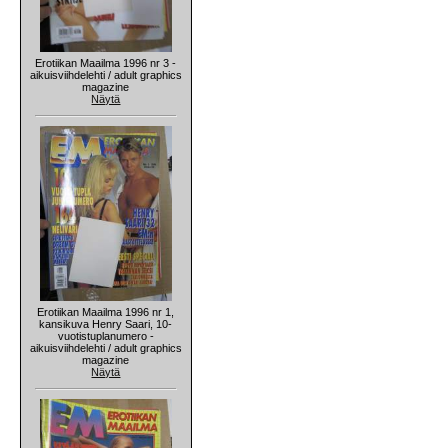
Erotiikan Maailma 1996 nr 3 -
aikuisviihdelehti / adult graphics
magazine
Näytä
Erotiikan Maailma 1996 nr 1,
kansikuva Henry Saari, 10-
vuotistuplanumero -
aikuisviihdelehti / adult graphics
magazine
Näytä