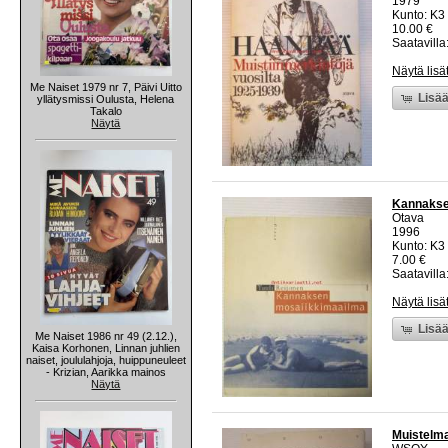
1979
Kunto: K3 
10.00 €
Saatavilla:
Näytä lisä
Me Naiset 1979 nr 7, Päivi Uitto
Lisää
yllätysmissi Oulusta, Helena
Takalo
Näytä
Kannakse
Otava
1996
Kunto: K3 
7.00 €
Saatavilla:
Näytä lisä
Lisää
Me Naiset 1986 nr 49 (2.12.),
Kaisa Korhonen, Linnan juhlien
naiset, joululahjoja, huippuneuleet
- Krizian, Aarikka mainos
Näytä
Muistelma