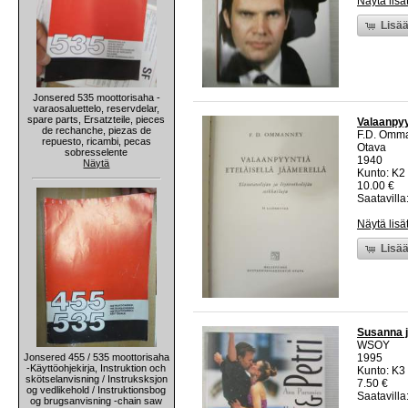
Näytä lisä
Lisää
Jonsered 535 moottorisaha -
varaosaluettelo, reservdelar,
spare parts, Ersatzteile, pieces
Valaanpyyn
de rechanche, piezas de
F.D. Omm
repuesto, ricambi, pecas
Otava
sobresselente
1940
Näytä
Kunto: K2 
10.00 €
Saatavilla:
Näytä lisä
Lisää
Susanna ja
WSOY
Jonsered 455 / 535 moottorisaha
1995
-Käyttöohjekirja, Instruktion och
Kunto: K3 
skötselanvisning / Instruksksjon
7.50 €
og vedlikehold / Instruktionsbog
Saatavilla:
og brugsanvisning -chain saw