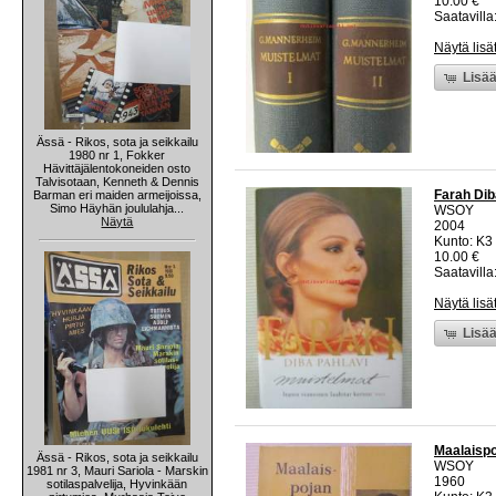
10.00 €
Saatavilla:
Näytä lisä
Lisää
Ässä - Rikos, sota ja seikkailu
1980 nr 1, Fokker
Hävittäjälentokoneiden osto
Talvisotaan, Kenneth & Dennis
Farah Dib
Barman eri maiden armeijoissa,
Simo Häyhän joululahja...
WSOY
Näytä
2004
Kunto: K3 
10.00 €
Saatavilla:
Näytä lisä
Lisää
Maalaispo
Ässä - Rikos, sota ja seikkailu
WSOY
1981 nr 3, Mauri Sariola - Marskin
1960
sotilaspalvelija, Hyvinkään