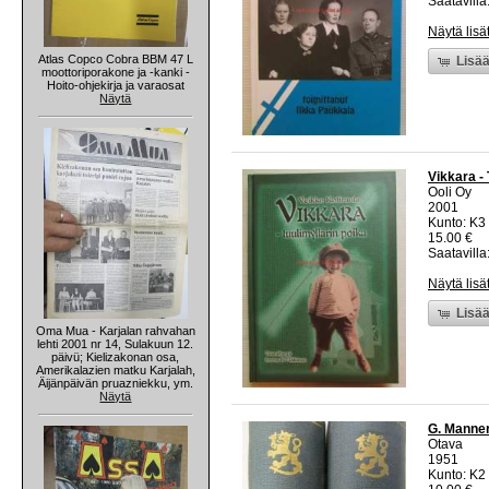
Saatavilla:
Näytä lisä
Atlas Copco Cobra BBM 47 L
Lisää
moottoriporakone ja -kanki -
Hoito-ohjekirja ja varaosat
Näytä
Vikkara - 
Ooli Oy
2001
Kunto: K3 
15.00 €
Saatavilla:
Näytä lisä
Lisää
Oma Mua - Karjalan rahvahan
lehti 2001 nr 14, Sulakuun 12.
päivü; Kielizakonan osa,
Amerikalazien matku Karjalah,
Äijänpäivän pruazniekku, ym.
Näytä
G. Manner
Otava
1951
Kunto: K2 