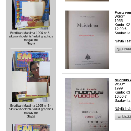
Franz von
WSOY
1955
Kunto: K2 
12.00 €
Erotiikan Maailma 1990 nr 5 -
Saatavilla:
aikuisviihdelehti / adult graphics
magazine
Näytä lisä
Näytä
Lisää
Nuoruus v
WSOY
1999
Kunto: K3 
10.00 €
Saatavilla:
Erotiikan Maailma 1995 nr 3 -
Näytä lisä
aikuisviihdelehti / adult graphics
magazine
Näytä
Lisää