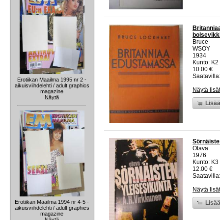
Britannia
bolsevikk
Bruce
WSOY
1934
Kunto: K2 
10.00 €
Saatavilla:
Erotiikan Maailma 1995 nr 2 -
aikuisviihdelehti / adult graphics
Näytä lisä
magazine
Näytä
Lisää
Sörnäiste
Otava
1976
Kunto: K3 
12.00 €
Saatavilla:
Näytä lisä
Erotiikan Maailma 1994 nr 4-5 -
Lisää
aikuisviihdelehti / adult graphics
magazine
Näytä