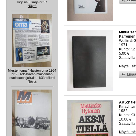
kirjasia II sarja nr 57
Näytä
Minua san
Karreinen
Weilin & 
1971
Kunto: K2 
5.00 €
Saatavilla:
Näytä lisä
Miesten oma / Naisten oma 1964
nr 2 -selostavan mainonnan
Lisää
osoitteeton julkaisu, kääntölehti
Näytä
AKS:n tiel
Kirjayhty
1982
Kunto: K3
10.00 €
Saatavilla:
Näytä lisä