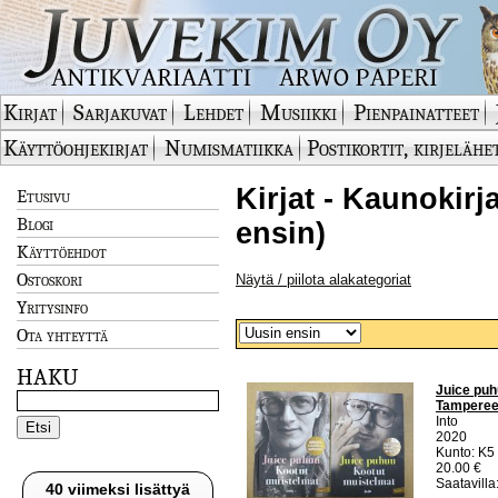
Kirjat
Sarjakuvat
Lehdet
Musiikki
Pienpainatteet
Käyttöohjekirjat
Numismatiikka
Postikortit, kirjelähe
Kirjat - Kaunokirj
Etusivu
Blogi
ensin)
Käyttöehdot
Ostoskori
Näytä / piilota alakategoriat
Yritysinfo
Ota yhteyttä
HAKU
Juice puhu
Tamperee
Into
2020
Kunto: K5 
20.00 €
Saatavilla:
40 viimeksi lisättyä