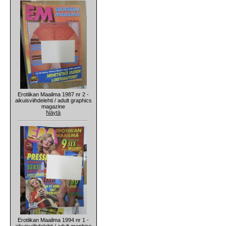
Erotiikan Maailma 1987 nr 2 -
aikuisviihdelehti / adult graphics
magazine
Näytä
Erotiikan Maailma 1994 nr 1 -
aikuisviihdelehti / adult graphics