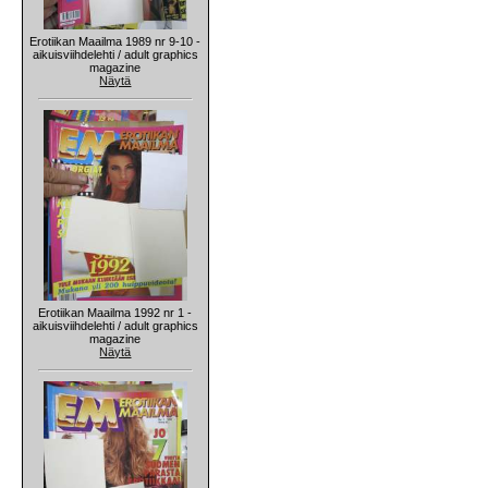
Erotiikan Maailma 1989 nr 9-10 -
aikuisviihdelehti / adult graphics
magazine
Näytä
Erotiikan Maailma 1992 nr 1 -
aikuisviihdelehti / adult graphics
magazine
Näytä