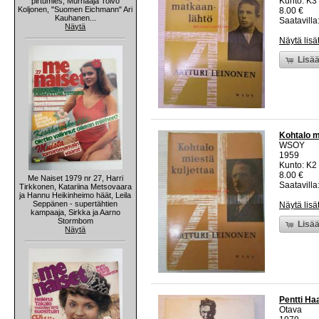
Kunto: K3
pirtumies, Murhaaja Toivo
Koljonen, "Suomen Eichmann" Ari
8.00 €
Kauhanen...
Saatavilla:
Näytä
Näytä lisä
Lisää
Kohtalo mi
WSOY
1959
Kunto: K2 
8.00 €
Me Naiset 1979 nr 27, Harri
Saatavilla:
Tirkkonen, Katariina Metsovaara
ja Hannu Heikinheimo häät, Leila
Seppänen - supertähtien
Näytä lisä
kampaaja, Sirkka ja Aarno
Stormbom
Lisää
Näytä
Pentti Ha
Otava