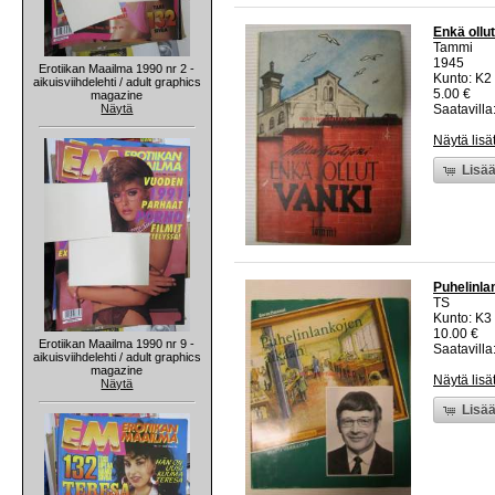
Enkä ollut
Tammi
1945
Erotiikan Maailma 1990 nr 2 -
Kunto: K2 
aikuisviihdelehti / adult graphics
5.00 €
magazine
Näytä
Saatavilla:
Näytä lisä
Lisää
Puhelinlan
TS
Kunto: K3 
10.00 €
Erotiikan Maailma 1990 nr 9 -
Saatavilla:
aikuisviihdelehti / adult graphics
magazine
Näytä lisä
Näytä
Lisää