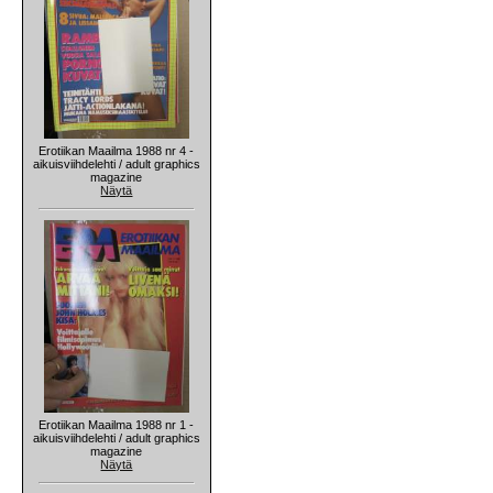
Erotiikan Maailma 1988 nr 4 -
aikuisviihdelehti / adult graphics
magazine
Näytä
Erotiikan Maailma 1988 nr 1 -
aikuisviihdelehti / adult graphics
magazine
Näytä