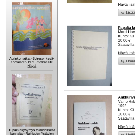
Näytä lisä
Lisää
Papalta k
Martti Har
Kunto: K3
20.00 €
Saatavilla:
Näytä lisä
Aurinkomatkat -Solresor kesä-
Lisää
sommaren 1971 -matkaesite
Näytä
Ankkuriva
Väinö Riik
1992
Kunto: K3 
10.00 €
Saatavilla:
Näytä lisä
Tupakkakysymys taloudelliselta
kannalta - Raittiuden Ystävien
Lisää