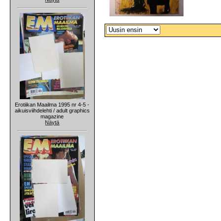
Erotiikan Maailma 1995 nr 4-5 -
aikuisviihdelehti / adult graphics
magazine
Näytä