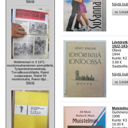
Näytä
Näytä lisä
Lisää
Löytöretk
1922-1934
Otava
1944
Kunto: K2 
Mottimestari nr 3 1971 -
3.00 €
moottorisahamiesten ammattilehti,
Saatavilla:
Työpenkkimenetelmää,
Turvallisuusohhjeita, Raket
Näytä lisä
suojasaapas, Raket 50
moottorisaha, Raket öljyt...
Lisää
Näytä
Muistelmat
Gummeru
1996
Kunto: K3 
16.00 €