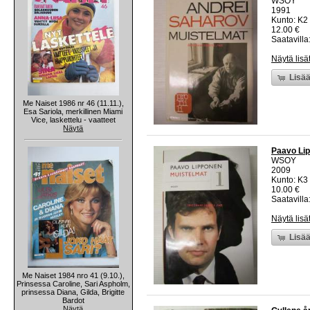
WSOY
1991
Kunto: K2 
12.00 €
Saatavilla:
Näytä lisä
Lisää
Me Naiset 1986 nr 46 (11.11.),
Esa Sariola, merkillinen Miami
Vice, laskettelu - vaatteet
Näytä
Paavo Lip
WSOY
2009
Kunto: K3 
10.00 €
Saatavilla:
Näytä lisä
Lisää
Me Naiset 1984 nro 41 (9.10.),
Prinsessa Caroline, Sari Aspholm,
prinsessa Diana, Gilda, Brigitte
Bardot
Näytä