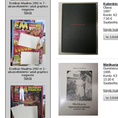
Erotiikan Maailma 1992 nr 7 -
Kuitenkin 
aikuisviihdelehti / adult graphics
Otava
magazine
1997
Näytä
Kunto: K2 
7.00 €
Saatavilla:
Näytä lisä
Lisää
Mielikuvi
Gummeru
Erotiikan Maailma 1993 nr 2 -
aikuisviihdelehti / adult graphics
1995
magazine
Kunto: K3
Näytä
15.00 €
Saatavilla:
Näytä lisä
Lisää