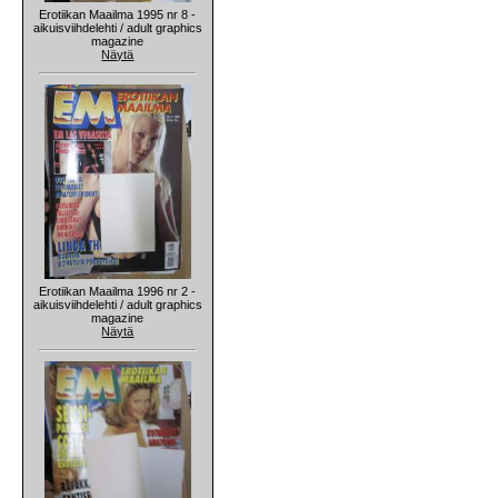
Erotiikan Maailma 1995 nr 8 -
aikuisviihdelehti / adult graphics
magazine
Näytä
Erotiikan Maailma 1996 nr 2 -
aikuisviihdelehti / adult graphics
magazine
Näytä