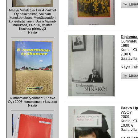
Lisää
Maa ja Metalli 1971 nr 4 -Valmet
Oy asiakaslehti, Vakolan
konekoetukset, Metsätalouden
koneellistaminen, Uusia Valmet-
haulikoita, Pika 50, Valmet
Kouvola piirimyyjä
Näytä
Diplomaat
Gummeru
1999
Kunto: K3 
7.00 €
Saatavilla:
Näytä lisä
Lisää
K-maataloustyökoneet (Kesko
Oy) 1996 -tuoteluettelo / kuvasto
Näytä
Paavo Lip
WSOY
2009
Kunto: K3 
10.00 €
Saatavilla: