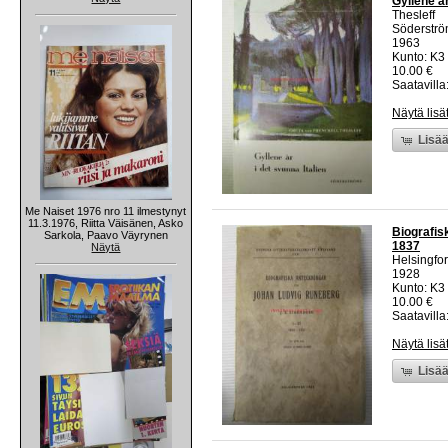
Gyllene år
Thesleff
Söderstr
1963
Kunto: K3 
10.00 €
Saatavilla:
Näytä lisä
Lisää
Me Naiset 1976 nro 11 ilmestynyt
11.3.1976, Riitta Väisänen, Asko
Biografis
Sarkola, Paavo Väyrynen
1837
Näytä
Helsingfo
1928
Kunto: K3
10.00 €
Saatavilla:
Näytä lisä
Lisää