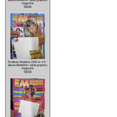
magazine
Näytä
Erotiikan Maailma 1993 nr 4-5 -
aikuisviihdelehti / adult graphics
magazine
Näytä