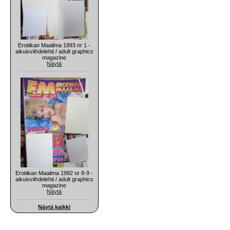
Erotiikan Maailma 1993 nr 1 -
aikuisviihdelehti / adult graphics
magazine
Näytä
Erotiikan Maailma 1992 nr 8-9 -
aikuisviihdelehti / adult graphics
magazine
Näytä
Näytä kaikki