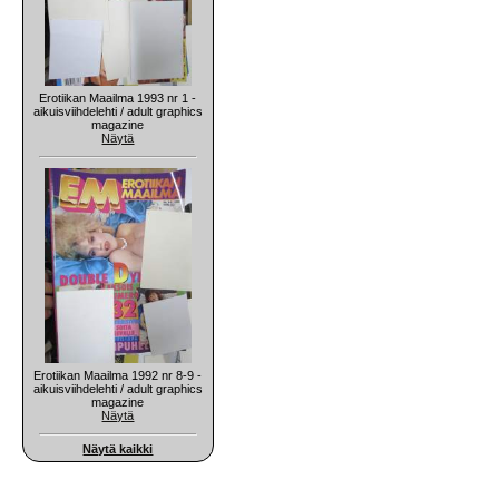
Erotiikan Maailma 1993 nr 1 -
aikuisviihdelehti / adult graphics
magazine
Näytä
Erotiikan Maailma 1992 nr 8-9 -
aikuisviihdelehti / adult graphics
magazine
Näytä
Näytä kaikki