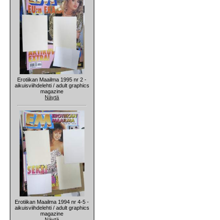
Erotiikan Maailma 1995 nr 2 -
aikuisviihdelehti / adult graphics
magazine
Näytä
Erotiikan Maailma 1994 nr 4-5 -
aikuisviihdelehti / adult graphics
magazine
Näytä