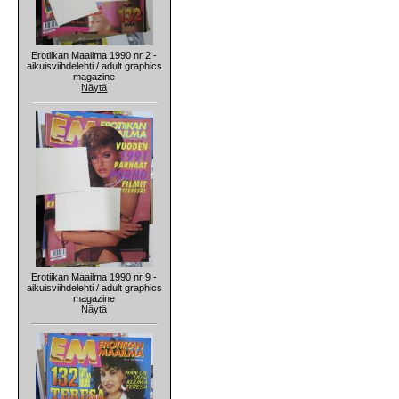
Erotiikan Maailma 1990 nr 2 -
aikuisviihdelehti / adult graphics
magazine
Näytä
Erotiikan Maailma 1990 nr 9 -
aikuisviihdelehti / adult graphics
magazine
Näytä