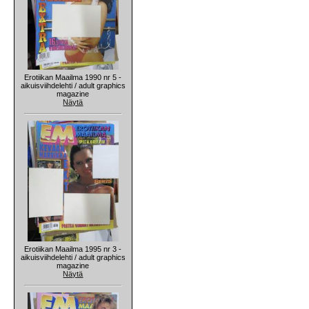
Erotiikan Maailma 1990 nr 5 -
aikuisviihdelehti / adult graphics
magazine
Näytä
Erotiikan Maailma 1995 nr 3 -
aikuisviihdelehti / adult graphics
magazine
Näytä