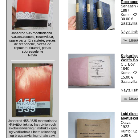
Постано
Senaatin k
1897
Kunto: K2 
30.00 €
Saatavilla:
Näytä lisä
Jonsered 535 moottorisaha -
varaosaluettelo, reservdelar,
Lisää
spare parts, Ersatzteile, pieces
de rechanche, piezas de
repuesto, ricambi, pecas
sobresselente
Näytä
Kejserlig
Wolffs Bo
C.J. Boy
1840
Kunto: K2 
15.00 €
Saatavilla:
Näytä lisä
Lisää
Laki tilus
asetusko
Jonsered 455 / 535 moottorisaha
Otava
-Käyttöohjekirja, Instruktion och
1923
skötselanvisning / Instruksksjon
Kunto: K2 
og vedlikehold / Instruktionsbog
5.00 €
og brugsanvisning -chain saw