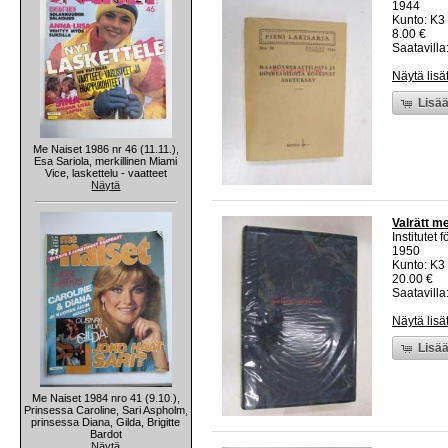
1944
Kunto: K3
8.00 €
Saatavilla:
Näytä lisä
Lisää
Me Naiset 1986 nr 46 (11.11.),
Esa Sariola, merkillinen Miami
Vice, laskettelu - vaatteet
Näytä
Valrätt me
Institutet 
1950
Kunto: K3
20.00 €
Saatavilla:
Näytä lisä
Lisää
Me Naiset 1984 nro 41 (9.10.),
Prinsessa Caroline, Sari Aspholm,
prinsessa Diana, Gilda, Brigitte
Bardot
Näytä