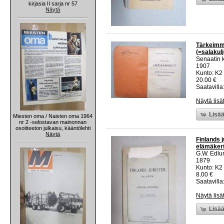
kirjasia II sarja nr 57
Näytä
Tärkeimmä
(=salakul
Senaatin k
1907
Kunto: K2 
20.00 €
Saatavilla:
Näytä lisä
Lisää
Miesten oma / Naisten oma 1964
nr 2 -selostavan mainonnan
osoitteeton julkaisu, kääntölehti
Näytä
Finlands j
elämäkert
G.W. Edlu
1879
Kunto: K2 
8.00 €
Saatavilla:
Näytä lisä
Lisää