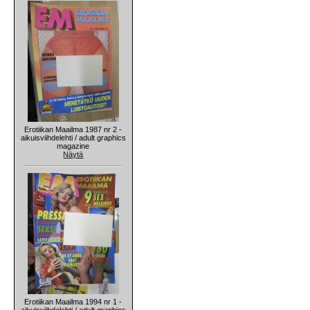
Erotiikan Maailma 1987 nr 2 -
aikuisviihdelehti / adult graphics
magazine
Näytä
Erotiikan Maailma 1994 nr 1 -
aikuisviihdelehti / adult graphics