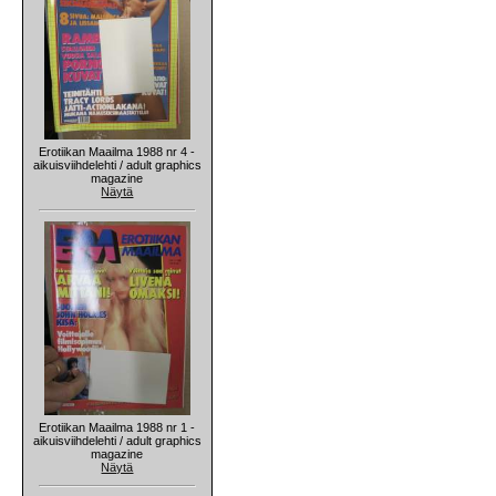
Erotiikan Maailma 1988 nr 4 -
aikuisviihdelehti / adult graphics
magazine
Näytä
Erotiikan Maailma 1988 nr 1 -
aikuisviihdelehti / adult graphics
magazine
Näytä