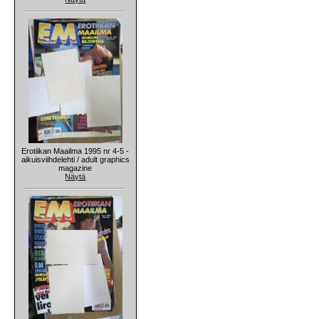
Erotiikan Maailma 1995 nr 4-5 -
aikuisviihdelehti / adult graphics
magazine
Näytä