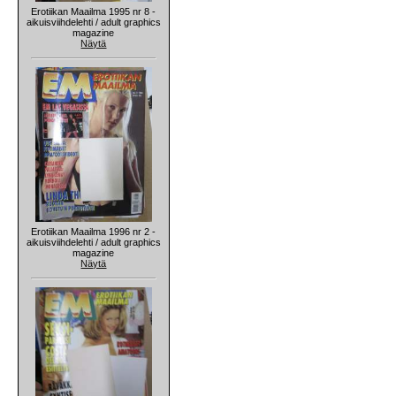
Erotiikan Maailma 1995 nr 8 -
aikuisviihdelehti / adult graphics
magazine
Näytä
Erotiikan Maailma 1996 nr 2 -
aikuisviihdelehti / adult graphics
magazine
Näytä