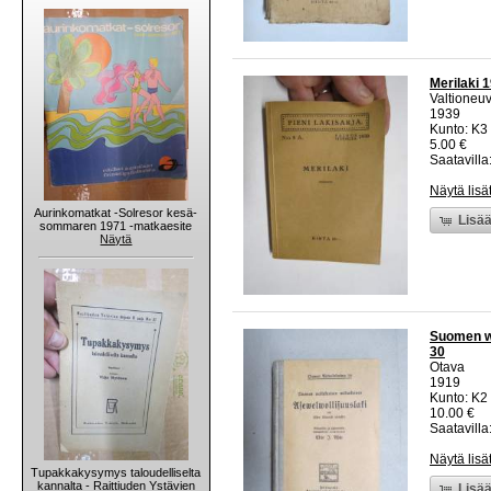
Merilaki 1
Valtioneuv
1939
Kunto: K3
5.00 €
Saatavilla:
Näytä lisä
Aurinkomatkat -Solresor kesä-
Lisää
sommaren 1971 -matkaesite
Näytä
Suomen wa
30
Otava
1919
Kunto: K2 
10.00 €
Saatavilla:
Näytä lisä
Tupakkakysymys taloudelliselta
kannalta - Raittiuden Ystävien
Lisää