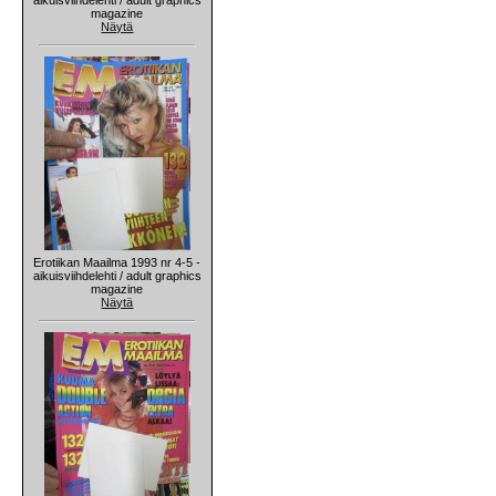
magazine
Näytä
Erotiikan Maailma 1993 nr 4-5 -
aikuisviihdelehti / adult graphics
magazine
Näytä