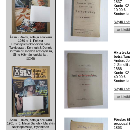
1837
Kunto: K2 
10.00 €
Saatavilla:
Näytä lisä
Lisää
Ässä - Rikos, sota ja seikkailu
1980 nr 1, Fokker
Hävittäjälentokoneiden osto
Talvisotaan, Kenneth & Dennis
Barman eri maiden armeijoissa,
Aktstycke
Simo Häyhän joululahja...
beträffan
Näytä
Anders J
J. Simelii
1888
Kunto: K2 
40.00 €
Saatavilla:
Näytä lisä
Lisää
Förslag ti
Ässä - Rikos, sota ja seikkailu
1981 nr 3, Mauri Sariola - Marskin
proposal t
sotilaspalvelija, Hyvinkään
1863