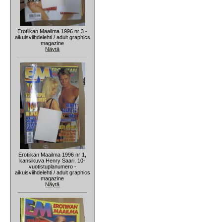
Erotiikan Maailma 1996 nr 3 -
aikuisviihdelehti / adult graphics
magazine
Näytä
Erotiikan Maailma 1996 nr 1,
kansikuva Henry Saari, 10-
vuotistuplanumero -
aikuisviihdelehti / adult graphics
magazine
Näytä