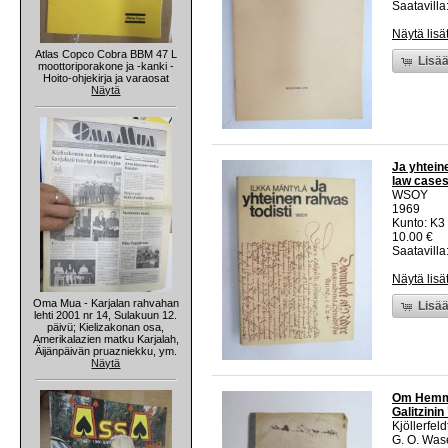
Saatavilla:
Näytä lisä
Atlas Copco Cobra BBM 47 L
Lisää
moottoriporakone ja -kanki -
Hoito-ohjekirja ja varaosat
Näytä
Ja yhteine
law cases
WSOY
1969
Kunto: K3 
10.00 €
Saatavilla:
Näytä lisä
Oma Mua - Karjalan rahvahan
Lisää
lehti 2001 nr 14, Sulakuun 12.
päivü; Kielizakonan osa,
Amerikalazien matku Karjalah,
Äijänpäivän pruazniekku, ym.
Näytä
Om Hemman
Galitzinin
Kjöllerfeld
G. O. Was