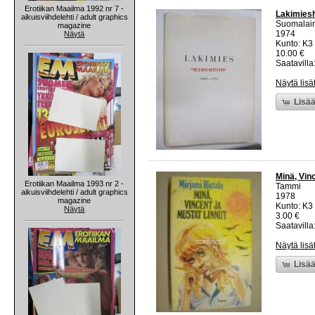
Erotiikan Maailma 1992 nr 7 -
Lakimiesh
aikuisviihdelehti / adult graphics
Suomalain
magazine
1974
Näytä
Kunto: K3 
10.00 €
Saatavilla:
Näytä lisä
Lisää
Minä, Vinc
Erotiikan Maailma 1993 nr 2 -
Tammi
aikuisviihdelehti / adult graphics
1978
magazine
Kunto: K3 
Näytä
3.00 €
Saatavilla:
Näytä lisä
Lisää