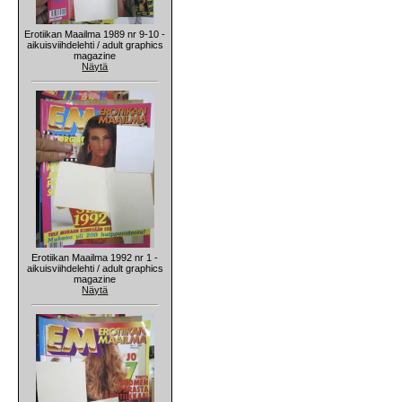
Erotiikan Maailma 1989 nr 9-10 -
aikuisviihdelehti / adult graphics
magazine
Näytä
Erotiikan Maailma 1992 nr 1 -
aikuisviihdelehti / adult graphics
magazine
Näytä