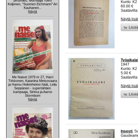
pirtumies, Murhaaja Toivo
Kunto: K2 
Koljonen, "Suomen Eichmann" Ari
60.00 €
Kauhanen...
Saatavilla:
Näytä
Näytä lisä
Lisää
Työaikalak
1947
Kunto: K2 
5.00 €
Me Naiset 1979 nr 27, Harri
Saatavilla:
Tirkkonen, Katariina Metsovaara
ja Hannu Heikinheimo häät, Leila
Näytä lisä
Seppänen - supertähtien
kampaaja, Sirkka ja Aarno
Lisää
Stormbom
Näytä
Insesti
, S
Gaudeam