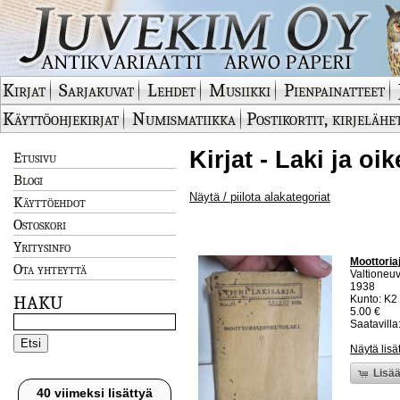
Kirjat
Sarjakuvat
Lehdet
Musiikki
Pienpainatteet
Käyttöohjekirjat
Numismatiikka
Postikortit, kirjelähe
Kirjat - Laki ja oi
Etusivu
Blogi
Näytä / piilota alakategoriat
Käyttöehdot
Ostoskori
Yritysinfo
Moottoriaj
Ota yhteyttä
Valtioneuv
1938
HAKU
Kunto: K2 
5.00 €
Saatavilla:
Näytä lisä
Lisää
40 viimeksi lisättyä