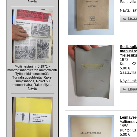
Näytä
Saatavilla:
Näytä lisä
Lisää
Sotilasoi
manual re
Yleisesik
1972
Kunto: K2 
Mottimestari nr 3 1971 -
5.00 €
moottorisahamiesten ammattilehti,
Saatavilla:
Työpenkkimenetelmää,
Turvallisuusohhjeita, Raket
Näytä lisä
suojasaapas, Raket 50
moottorisaha, Raket öljyt...
Näytä
Lisää
Leimavero
Valtioneu
1958
Kunto: K3
5.00 €