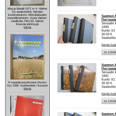
Maa ja Metalli 1971 nr 4 -Valmet
Oy asiakaslehti, Vakolan
konekoetukset, Metsätalouden
Suomen As
koneellistaminen, Uusia Valmet-
Постано
haulikoita, Pika 50, Valmet
Senaatin k
Kouvola piirimyyjä
1899
Näytä
Kunto: K2 
30.00 €
Saatavilla:
Näytä lisä
Lisää
Suomen As
Постано
Senaatin k
1892
Kunto: K2 
K-maataloustyökoneet (Kesko
30.00 €
Oy) 1996 -tuoteluettelo / kuvasto
Saatavilla:
Näytä
Näytä lisä
Lisää
Suomen As