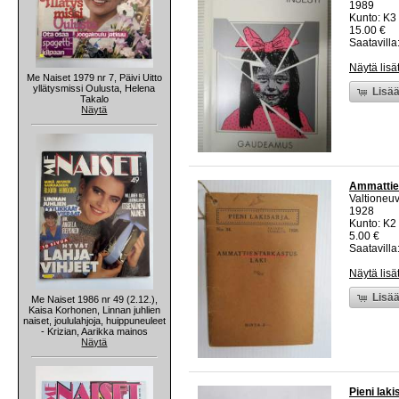
1989
Kunto: K3
15.00 €
Saatavilla:
Näytä lisä
Me Naiset 1979 nr 7, Päivi Uitto
yllätysmissi Oulusta, Helena
Lisää
Takalo
Näytä
Ammattien
Valtioneuv
1928
Kunto: K2 
5.00 €
Saatavilla:
Näytä lisä
Lisää
Me Naiset 1986 nr 49 (2.12.),
Kaisa Korhonen, Linnan juhlien
naiset, joululahjoja, huippuneuleet
- Krizian, Aarikka mainos
Näytä
Pieni lak