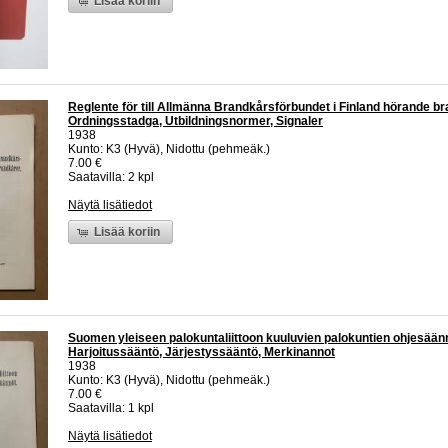
Lisää koriin
Reglente för till Allmänna Brandkårsförbundet i Finland hörande b
Ordningsstadga, Utbildningsnormer, Signaler
1938
Kunto: K3 (Hyvä), Nidottu (pehmeäk.)
7.00 €
Saatavilla: 2 kpl
Näytä lisätiedot
Lisää koriin
Suomen yleiseen palokuntaliittoon kuuluvien palokuntien ohjesään
Harjoitussääntö, Järjestyssääntö, Merkinannot
1938
Kunto: K3 (Hyvä), Nidottu (pehmeäk.)
7.00 €
Saatavilla: 1 kpl
Näytä lisätiedot