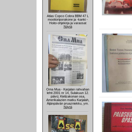
Atlas Copco Cobra BBM 47 L
moottoriporakone ja -kanki -
Hoito-ohjekirja ja varaosat
Näytä
Oma Mua - Karjalan rahvahan
lehti 2001 nr 14, Sulakuun 12.
päivü; Kielizakonan osa,
Amerikalazien matku Karjalah,
Äijänpäivän pruazniekku, ym.
Näytä