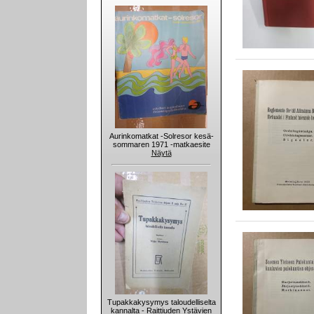
Aurinkomatkat -Solresor kesä-
sommaren 1971 -matkaesite
Näytä
Tupakkakysymys taloudelliselta
kannalta - Raittiuden Ystävien