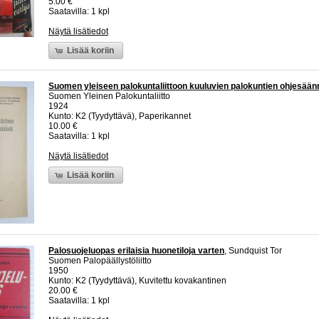
5.00 €
Saatavilla: 1 kpl
Näytä lisätiedot
Lisää koriin
Suomen yleiseen palokuntaliittoon kuuluvien palokuntien ohjesään
Suomen Yleinen Palokuntaliitto
1924
Kunto: K2 (Tyydyttävä), Paperikannet
10.00 €
Saatavilla: 1 kpl
Näytä lisätiedot
Lisää koriin
Palosuojeluopas erilaisia huonetiloja varten
, Sundquist Tor
Suomen Palopäällystöliitto
1950
Kunto: K2 (Tyydyttävä), Kuvitettu kovakantinen
20.00 €
Saatavilla: 1 kpl