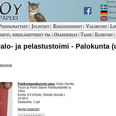
Service
Swed
Germ
Engli
Pienpainatteet
Julisteet
Keräilyesineet
Valokuvat
Lip
ortit, kirjelähetykset ym.
Osakekirjat
Taide
Elokuvat
 Palo- ja pelastustoimi - Palokunta 
ategoriat
Palokuntapoikatyön opas
, Keijo Hyrsky
Turun ja Porin läänin Palokuntaliitto ry
1954
Kunto: K3 (Hyvä), Sidottu (kovak.)
16.00 €
Saatavilla: 1 kpl
Näytä lisätiedot