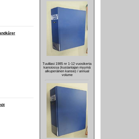
randkårer
Tuulilasi 1985 nr 1-12 vuosikerta
kansiossa (kustantajan myymä
alkuperäinen kansio) / annual
volume
nöt