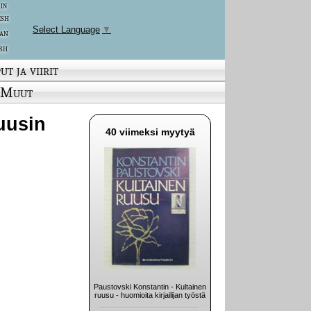
 in
ish
Select Language
▼
an
sh
ut ja viirit
Muut
(uusin
40 viimeksi myytyä
Paustovski Konstantin - Kultainen
ruusu - huomioita kirjailijan työstä