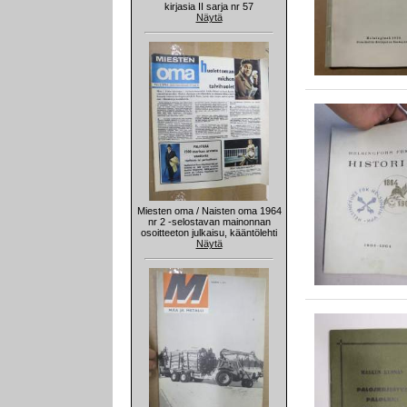
kirjasia II sarja nr 57
Näytä
Miesten oma / Naisten oma 1964
nr 2 -selostavan mainonnan
osoitteeton julkaisu, kääntölehti
Näytä