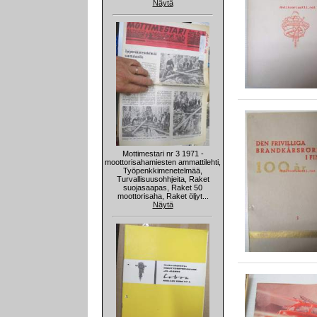
Näytä
Mottimestari nr 3 1971 -
moottorisahamiesten ammattilehti,
Työpenkkimenetelmää,
Turvallisuusohhjeita, Raket
suojasaapas, Raket 50
moottorisaha, Raket öljyt...
Näytä