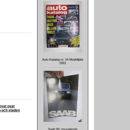
Auto Katalog nr. 34 Modelljahr
1991
evat osat
n och staden
Saab 99 -myyntiesite