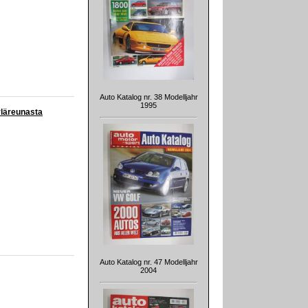
Auto Katalog nr. 38 Modelljahr
1995
 yläreunasta
Auto Katalog nr. 47 Modelljahr
2004