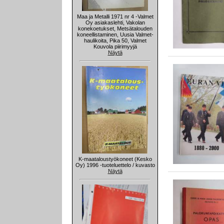
Maa ja Metalli 1971 nr 4 -Valmet
Oy asiakaslehti, Vakolan
konekoetukset, Metsätalouden
koneellistaminen, Uusia Valmet-
haulikoita, Pika 50, Valmet
Kouvola piirimyyjä
Näytä
K-maataloustyökoneet (Kesko
Oy) 1996 -tuoteluettelo / kuvasto
Näytä