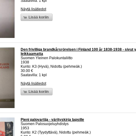
Saatavilla: 1 kpl
Näytä lisätiedot
Lisää koriin
Den frivilliga brandkårsrörelsen i Finland 100 år 1838-1938 - sivut
leikkaamatta
Suomen Yleinen Palokuntaliitto
1938
Kunto: K3 (Hyvä), Nidottu (pehmeäk.)
30.00 €
Saatavilla: 1 kpl
Näytä lisätiedot
Lisää koriin
Pieni palovartija - värityskirja lapsille
Suomen Palosuojeluyhdistys
1953
Kunto: K2 (Tyydyttävä), Nidottu (pehmeäk.)