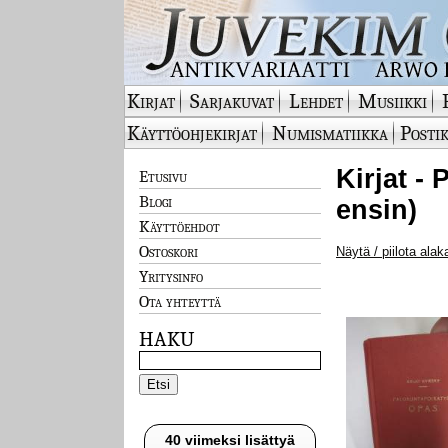
Kirjat
Sarjakuvat
Lehdet
Musiikki
Käyttöohjekirjat
Numismatiikka
Postik
Kirjat -
Etusivu
Blogi
ensin)
Käyttöehdot
Ostoskori
Näytä / piilota alak
Yritysinfo
Ota yhteyttä
HAKU
40 viimeksi lisättyä