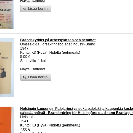
Näytä lisätiedot
Lisää koriin
Brandskyddet på arbetsplatsen och hemmet
Ömsesidiga Försäkringsbolaget Industri-Brand
1947
Kunto: K3 (Hyvä), Nidottu (pehmeäk.)
5.00 €
Saatavilla: 1 kpl
Näytä lisätiedot
Lisää koriin
Helsingin kaupungin Palojärjestys sekä palolaki ja kaupunkia kosk
palosäännöstä - Brandordning för Helsingfors stad samt Branlage
Helsinki
1941
Kunto: K3 (Hyvä), Nidottu (pehmeäk.)
7.00 €