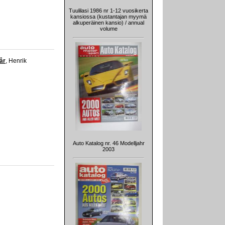
Tuulilasi 1986 nr 1-12 vuosikerta
kansiossa (kustantajan myymä
alkuperäinen kansio) / annual
volume
år
, Henrik
Auto Katalog nr. 46 Modelljahr
2003