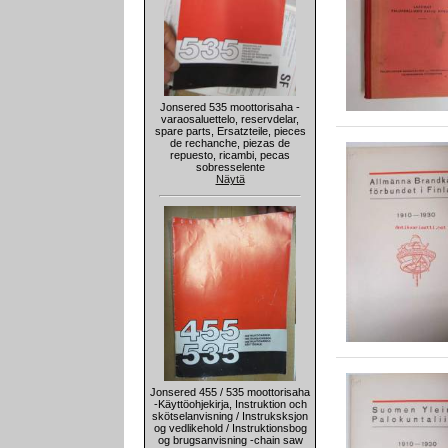
Jonsered 535 moottorisaha -
varaosaluettelo, reservdelar,
spare parts, Ersatzteile, pieces
de rechanche, piezas de
repuesto, ricambi, pecas
sobresselente
Näytä
Jonsered 455 / 535 moottorisaha
-Käyttöohjekirja, Instruktion och
skötselanvisning / Instruksksjon
og vedlikehold / Instruktionsbog
og brugsanvisning -chain saw