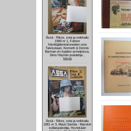
Ässä - Rikos, sota ja seikkailu
1980 nr 1, Fokker
Hävittäjälentokoneiden osto
Talvisotaan, Kenneth & Dennis
Barman eri maiden armeijoissa,
Simo Häyhän joululahja...
Näytä
Ässä - Rikos, sota ja seikkailu
1981 nr 3, Mauri Sariola - Marskin
sotilaspalvelija, Hyvinkään