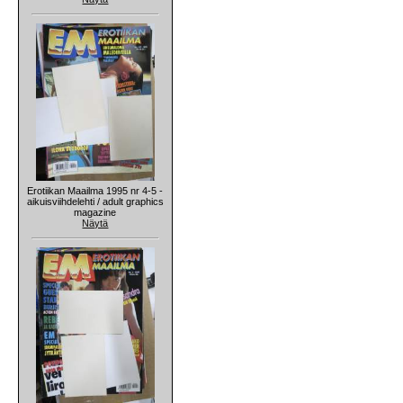
Erotiikan Maailma 1995 nr 4-5 -
aikuisviihdelehti / adult graphics
magazine
Näytä