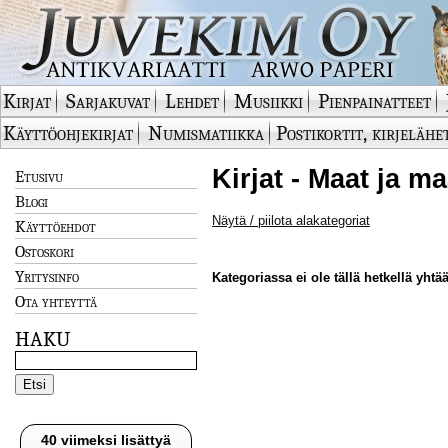
Kirjat
Sarjakuvat
Lehdet
Musiikki
Pienpainatteet
Käyttöohjekirjat
Numismatiikka
Postikortit, kirjelähe
Kirjat - Maat ja m
Etusivu
Blogi
Näytä / piilota alakategoriat
Käyttöehdot
Ostoskori
Yritysinfo
Kategoriassa ei ole tällä hetkellä yhtää
Ota yhteyttä
HAKU
40 viimeksi lisättyä