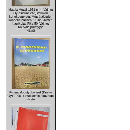
Maa ja Metalli 1971 nr 4 -Valmet
Oy asiakaslehti, Vakolan
konekoetukset, Metsätalouden
koneellistaminen, Uusia Valmet-
haulikoita, Pika 50, Valmet
Kouvola piirimyyjä
Näytä
K-maataloustyökoneet (Kesko
Oy) 1996 -tuoteluettelo / kuvasto
Näytä