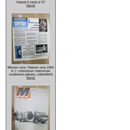
kirjasia II sarja nr 57
Näytä
Miesten oma / Naisten oma 1964
nr 2 -selostavan mainonnan
osoitteeton julkaisu, kääntölehti
Näytä