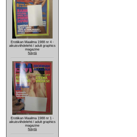
Erotiikan Maailma 1988 nr 4 -
aikuisviihdelehti / adult graphics
magazine
Näytä
Erotiikan Maailma 1988 nr 1 -
aikuisviihdelehti / adult graphics
magazine
Näytä