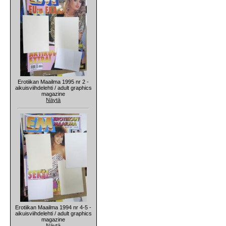
Erotiikan Maailma 1995 nr 2 -
aikuisviihdelehti / adult graphics
magazine
Näytä
Erotiikan Maailma 1994 nr 4-5 -
aikuisviihdelehti / adult graphics
magazine
Näytä