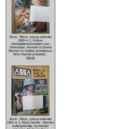
Ässä - Rikos, sota ja seikkailu
1980 nr 1, Fokker
Hävittäjälentokoneiden osto
Talvisotaan, Kenneth & Dennis
Barman eri maiden armeijoissa,
Simo Häyhän joululahja...
Näytä
Ässä - Rikos, sota ja seikkailu
1981 nr 3, Mauri Sariola - Marskin
sotilaspalvelija, Hyvinkään