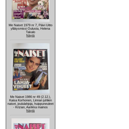
Me Naiset 1979 nr 7, Päivi Uitto
yllätysmissi Oulusta, Helena
Takalo
Näytä
Me Naiset 1986 nr 49 (2.12.),
Kaisa Korhonen, Linnan juhlien
naiset, joululahjoja, huippuneuleet
- Krizian, Aarikka mainos
Näytä