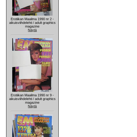
Erotiikan Maailma 1990 nr 2 -
aikuisviihdelehti / adult graphics
magazine
Näytä
Erotiikan Maailma 1990 nr 9 -
aikuisviihdelehti / adult graphics
magazine
Näytä