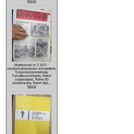
Näytä
Mottimestari nr 3 1971 -
moottorisahamiesten ammattilehti,
Työpenkkimenetelmää,
Turvallisuusohhjeita, Raket
suojasaapas, Raket 50
moottorisaha, Raket öljyt...
Näytä