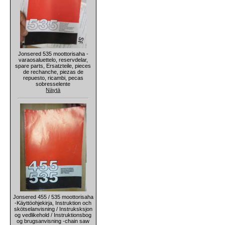
Jonsered 535 moottorisaha -
varaosaluettelo, reservdelar,
spare parts, Ersatzteile, pieces
de rechanche, piezas de
repuesto, ricambi, pecas
sobresselente
Näytä
Jonsered 455 / 535 moottorisaha
-Käyttöohjekirja, Instruktion och
skötselanvisning / Instruksksjon
og vedlikehold / Instruktionsbog
og brugsanvisning -chain saw