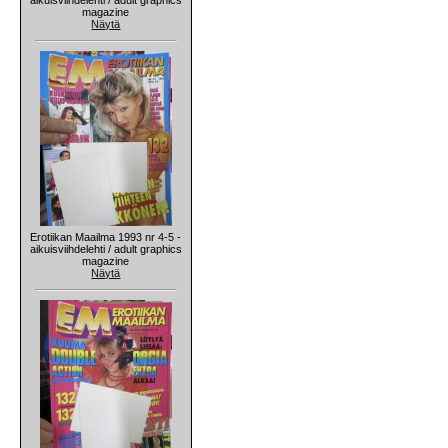
magazine
Näytä
Erotiikan Maailma 1993 nr 4-5 -
aikuisviihdelehti / adult graphics
magazine
Näytä