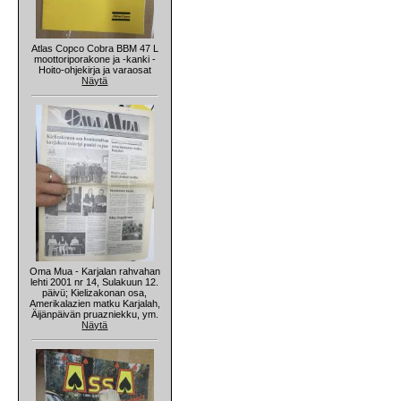
Atlas Copco Cobra BBM 47 L
moottoriporakone ja -kanki -
Hoito-ohjekirja ja varaosat
Näytä
Oma Mua - Karjalan rahvahan
lehti 2001 nr 14, Sulakuun 12.
päivü; Kielizakonan osa,
Amerikalazien matku Karjalah,
Äijänpäivän pruazniekku, ym.
Näytä