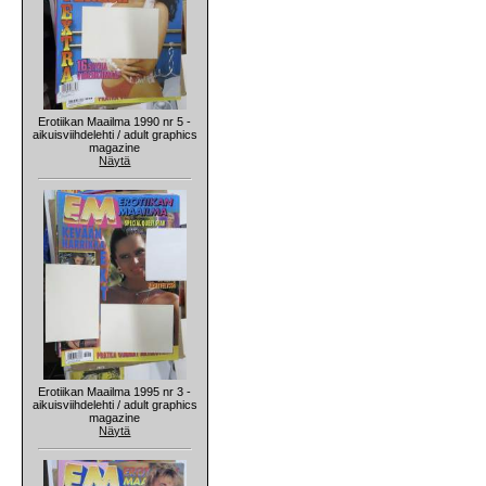
Erotiikan Maailma 1990 nr 5 -
aikuisviihdelehti / adult graphics
magazine
Näytä
Erotiikan Maailma 1995 nr 3 -
aikuisviihdelehti / adult graphics
magazine
Näytä