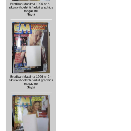
Erotiikan Maailma 1995 nr 8 -
aikuisviihdelehti / adult graphics
magazine
Näytä
Erotiikan Maailma 1996 nr 2 -
aikuisviihdelehti / adult graphics
magazine
Näytä