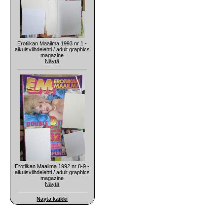
Erotiikan Maailma 1993 nr 1 -
aikuisviihdelehti / adult graphics
magazine
Näytä
Erotiikan Maailma 1992 nr 8-9 -
aikuisviihdelehti / adult graphics
magazine
Näytä
Näytä kaikki