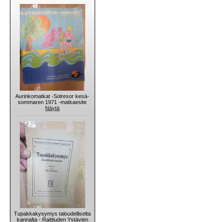
Aurinkomatkat -Solresor kesä-
sommaren 1971 -matkaesite
Näytä
Tupakkakysymys taloudelliselta
kannalta - Raittiuden Ystävien