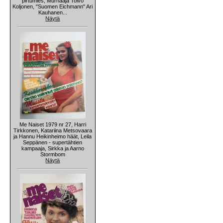
pirtumies, Murhaaja Toivo
Koljonen, "Suomen Eichmann" Ari
Kauhanen...
Näytä
Me Naiset 1979 nr 27, Harri
Tirkkonen, Katariina Metsovaara
ja Hannu Heikinheimo häät, Leila
Seppänen - supertähtien
kampaaja, Sirkka ja Aarno
Stormbom
Näytä