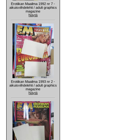
Erotiikan Maailma 1992 nr 7 -
aikuisviihdelehti / adult graphics
magazine
Näytä
Erotiikan Maailma 1993 nr 2 -
aikuisviihdelehti / adult graphics
magazine
Näytä