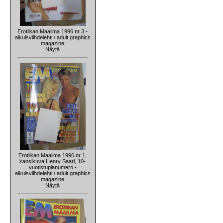
Erotiikan Maailma 1996 nr 3 -
aikuisviihdelehti / adult graphics
magazine
Näytä
Erotiikan Maailma 1996 nr 1,
kansikuva Henry Saari, 10-
vuotistuplanumero -
aikuisviihdelehti / adult graphics
magazine
Näytä