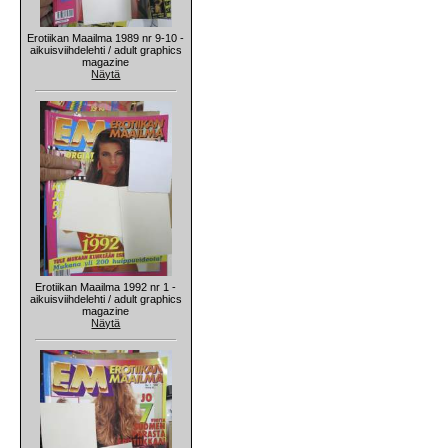
Erotiikan Maailma 1989 nr 9-10 -
aikuisviihdelehti / adult graphics
magazine
Näytä
Erotiikan Maailma 1992 nr 1 -
aikuisviihdelehti / adult graphics
magazine
Näytä