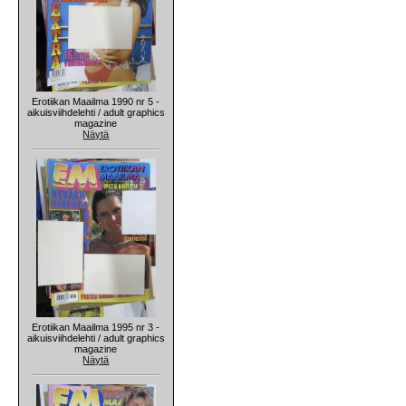
Erotiikan Maailma 1990 nr 5 -
aikuisviihdelehti / adult graphics
magazine
Näytä
Erotiikan Maailma 1995 nr 3 -
aikuisviihdelehti / adult graphics
magazine
Näytä