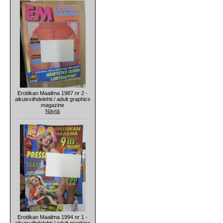
Erotiikan Maailma 1987 nr 2 -
aikuisviihdelehti / adult graphics
magazine
Näytä
Erotiikan Maailma 1994 nr 1 -
aikuisviihdelehti / adult graphics