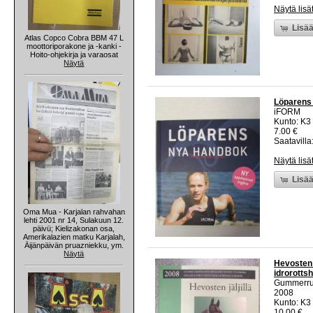
Näytä lisä
Lisää
Atlas Copco Cobra BBM 47 L
moottoriporakone ja -kanki -
Hoito-ohjekirja ja varaosat
Näytä
Löparens
iFORM
Kunto: K3 
7.00 €
Saatavilla:
Näytä lisä
Lisää
Oma Mua - Karjalan rahvahan
lehti 2001 nr 14, Sulakuun 12.
päivü; Kielizakonan osa,
Amerikalazien matku Karjalah,
Äijänpäivän pruazniekku, ym.
Näytä
Hevosten j
idrorotts
Gummerr
2008
Kunto: K3
10.00 €