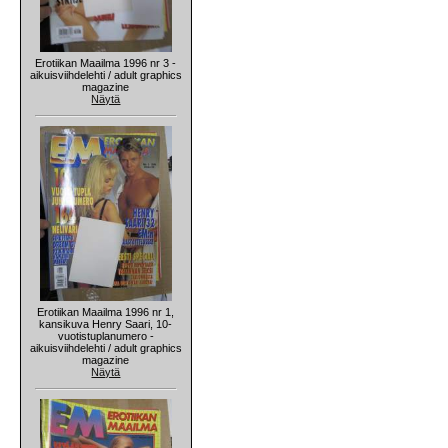
Erotiikan Maailma 1996 nr 3 -
aikuisviihdelehti / adult graphics
magazine
Näytä
Erotiikan Maailma 1996 nr 1,
kansikuva Henry Saari, 10-
vuotistuplanumero -
aikuisviihdelehti / adult graphics
magazine
Näytä