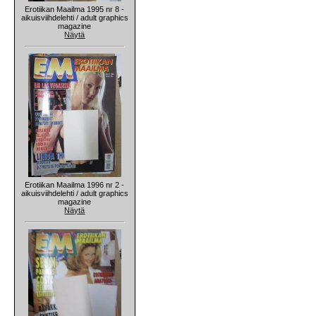
Erotiikan Maailma 1995 nr 8 -
aikuisviihdelehti / adult graphics
magazine
Näytä
Erotiikan Maailma 1996 nr 2 -
aikuisviihdelehti / adult graphics
magazine
Näytä