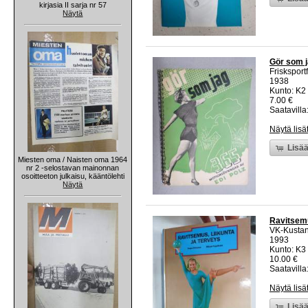
kirjasia II sarja nr 57
Näytä
Gör som j
Frisksport
1938
Kunto: K2 
7.00 €
Saatavilla:
Näytä lisä
Lisää
Miesten oma / Naisten oma 1964
nr 2 -selostavan mainonnan
osoitteeton julkaisu, kääntölehti
Näytä
Ravitsemu
VK-Kusta
1993
Kunto: K3 
10.00 €
Saatavilla:
Näytä lisä
Lisää