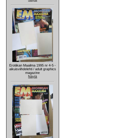
Erotiikan Maailma 1995 nr 4-5 -
aikuisviihdelehti / adult graphics
magazine
Näytä