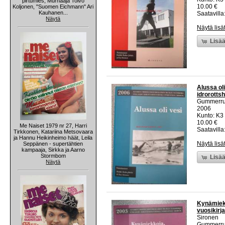
pirtumies, Murhaaja Toivo
10.00 €
Koljonen, "Suomen Eichmann" Ari
Kauhanen...
Saatavilla:
Näytä
Näytä lisä
Lisää
Alussa oli
idrorotts
Gummerr
2006
Kunto: K3
10.00 €
Me Naiset 1979 nr 27, Harri
Saatavilla:
Tirkkonen, Katariina Metsovaara
ja Hannu Heikinheimo häät, Leila
Näytä lisä
Seppänen - supertähtien
kampaaja, Sirkka ja Aarno
Stormbom
Lisää
Näytä
Kynämiekk
vuosikirja
Sironen
Gummerr