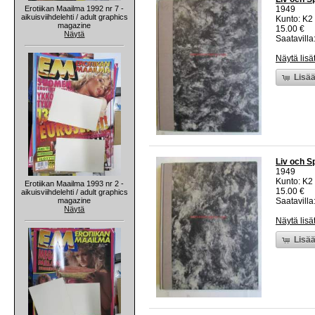
Erotiikan Maailma 1992 nr 7 -
1949
aikuisviihdelehti / adult graphics
Kunto: K2 
magazine
15.00 €
Näytä
Saatavilla:
Näytä lisä
Lisää
Liv och S
1949
Kunto: K2 
Erotiikan Maailma 1993 nr 2 -
15.00 €
aikuisviihdelehti / adult graphics
magazine
Saatavilla:
Näytä
Näytä lisä
Lisää