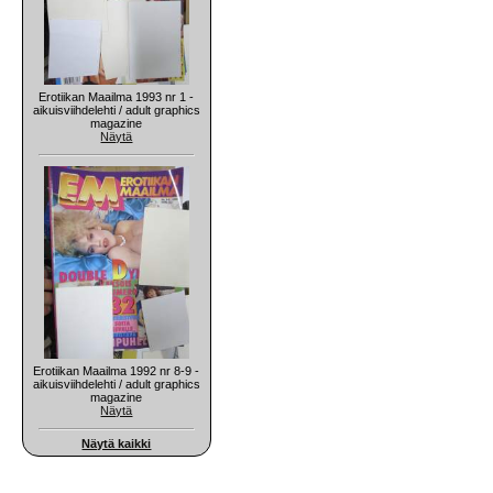
Erotiikan Maailma 1993 nr 1 -
aikuisviihdelehti / adult graphics
magazine
Näytä
Erotiikan Maailma 1992 nr 8-9 -
aikuisviihdelehti / adult graphics
magazine
Näytä
Näytä kaikki