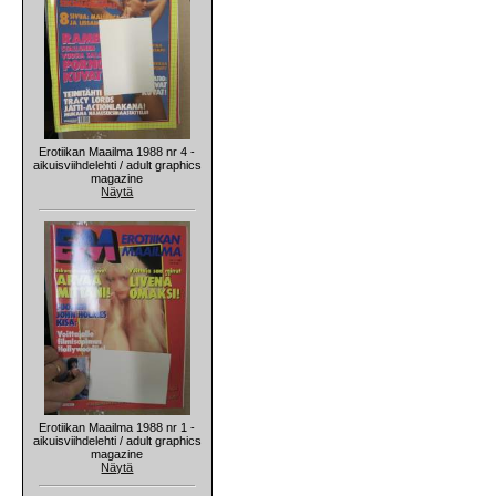
Erotiikan Maailma 1988 nr 4 -
aikuisviihdelehti / adult graphics
magazine
Näytä
Erotiikan Maailma 1988 nr 1 -
aikuisviihdelehti / adult graphics
magazine
Näytä