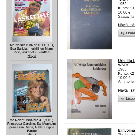
1953
Kunto: K3 
10.00 €
Saatavilla:
Näytä lisä
Lisää
Me Naiset 1986 nr 46 (11.11.),
Esa Sariola, merkillinen Miami
Vice, laskettelu - vaatteet
Näytä
Urheilija
WSOY
1965
Kunto: K2 
10.00 €
Saatavilla:
Näytä lisä
Lisää
Me Naiset 1984 nro 41 (9.10.),
Prinsessa Caroline, Sari Aspholm,
prinsessa Diana, Gilda, Brigitte
Elinvoim
Bardot
Näytä
The book 