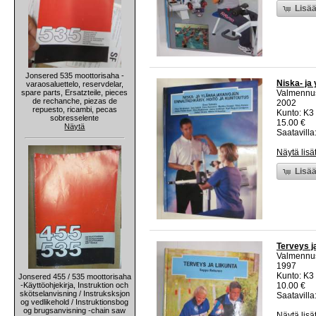
Lisää
Jonsered 535 moottorisaha -
Niska- ja
varaosaluettelo, reservdelar,
spare parts, Ersatzteile, pieces
Valmennu
de rechanche, piezas de
2002
repuesto, ricambi, pecas
Kunto: K3 
sobresselente
15.00 €
Näytä
Saatavilla:
Näytä lisä
Lisää
Terveys ja
Valmennu
1997
Kunto: K3 
Jonsered 455 / 535 moottorisaha
-Käyttöohjekirja, Instruktion och
10.00 €
skötselanvisning / Instruksksjon
Saatavilla:
og vedlikehold / Instruktionsbog
og brugsanvisning -chain saw
Näytä lisä