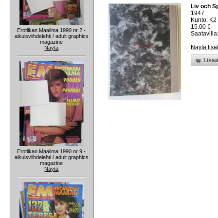
Liv och S
1947
Kunto: K2 
15.00 €
Erotiikan Maailma 1990 nr 2 -
Saatavilla:
aikuisviihdelehti / adult graphics
magazine
Näytä lisä
Näytä
Lisää
Erotiikan Maailma 1990 nr 9 -
aikuisviihdelehti / adult graphics
magazine
Näytä