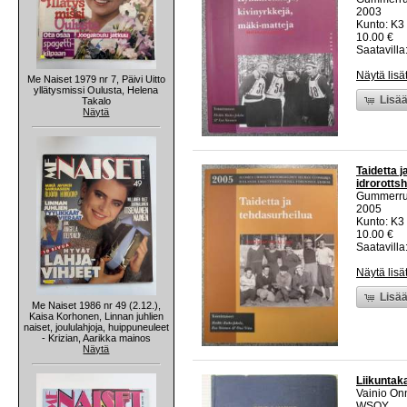
2003
Kunto: K3
10.00 €
Saatavilla:
Näytä lisä
Me Naiset 1979 nr 7, Päivi Uitto
yllätysmissi Oulusta, Helena
Lisää
Takalo
Näytä
Taidetta j
idrorotts
Gummerr
2005
Kunto: K3
10.00 €
Saatavilla:
Näytä lisä
Lisää
Me Naiset 1986 nr 49 (2.12.),
Kaisa Korhonen, Linnan juhlien
naiset, joululahjoja, huippuneuleet
- Krizian, Aarikka mainos
Näytä
Liikuntaka
Vainio Onn
WSOY