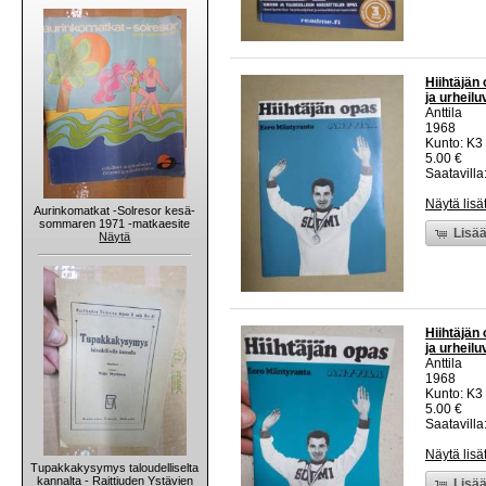
Hiihtäjän
ja urheil
Anttila
1968
Kunto: K3
5.00 €
Saatavilla:
Näytä lisä
Aurinkomatkat -Solresor kesä-
sommaren 1971 -matkaesite
Lisää
Näytä
Hiihtäjän
ja urheil
Anttila
1968
Kunto: K3
5.00 €
Saatavilla:
Näytä lisä
Tupakkakysymys taloudelliselta
kannalta - Raittiuden Ystävien
Lisää