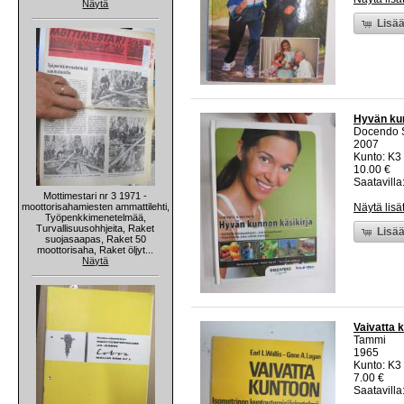
Näytä
Lisää
Hyvän kun
Docendo 
2007
Kunto: K3 
10.00 €
Saatavilla:
Mottimestari nr 3 1971 -
moottorisahamiesten ammattilehti,
Näytä lisä
Työpenkkimenetelmää,
Turvallisuusohhjeita, Raket
Lisää
suojasaapas, Raket 50
moottorisaha, Raket öljyt...
Näytä
Vaivatta 
Tammi
1965
Kunto: K3
7.00 €
Saatavilla: