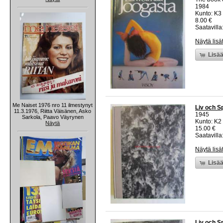
1984
Kunto: K3
8.00 €
Saatavilla:
Näytä lisä
Lisää
Me Naiset 1976 nro 11 ilmestynyt
Liv och S
11.3.1976, Riitta Väisänen, Asko
1945
Sarkola, Paavo Väyrynen
Kunto: K2 
Näytä
15.00 €
Saatavilla:
Näytä lisä
Lisää
Liv och S