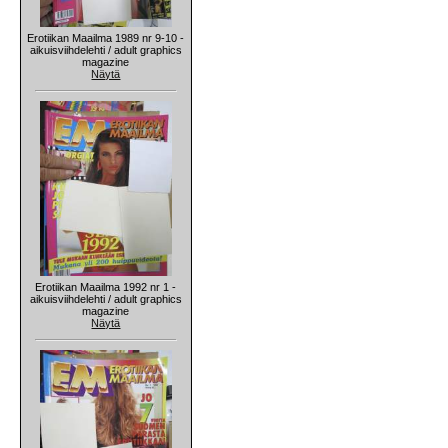
Erotiikan Maailma 1989 nr 9-10 -
aikuisviihdelehti / adult graphics
magazine
Näytä
Erotiikan Maailma 1992 nr 1 -
aikuisviihdelehti / adult graphics
magazine
Näytä