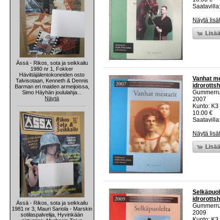
Saatavilla:
Näytä lisä
Lisää
Ässä - Rikos, sota ja seikkailu
1980 nr 1, Fokker
Hävittäjälentokoneiden osto
Vanhat me
Talvisotaan, Kenneth & Dennis
idrorotts
Barman eri maiden armeijoissa,
Gummerr
Simo Häyhän joululahja...
Näytä
2007
Kunto: K3
10.00 €
Saatavilla:
Näytä lisä
Lisää
Selkäpuol
idrorotts
Ässä - Rikos, sota ja seikkailu
Gummerr
1981 nr 3, Mauri Sariola - Marskin
2009
sotilaspalvelija, Hyvinkään
Kunto: K3