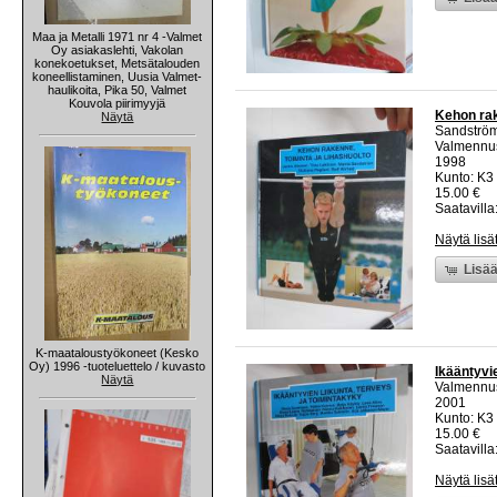
Maa ja Metalli 1971 nr 4 -Valmet
Oy asiakaslehti, Vakolan
konekoetukset, Metsätalouden
koneellistaminen, Uusia Valmet-
haulikoita, Pika 50, Valmet
Kouvola piirimyyjä
Kehon rak
Näytä
Sandström,
Valmennu
1998
Kunto: K3 
15.00 €
Saatavilla:
Näytä lisä
Lisää
K-maataloustyökoneet (Kesko
Oy) 1996 -tuoteluettelo / kuvasto
Ikääntyvie
Näytä
Valmennu
2001
Kunto: K3 
15.00 €
Saatavilla:
Näytä lisä