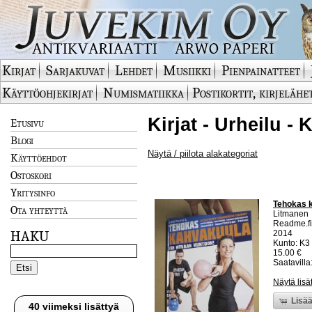
Kirjat
Sarjakuvat
Lehdet
Musiikki
Pienpainatteet
Käyttöohjekirjat
Numismatiikka
Postikortit, kirjelähe
Kirjat - Urheilu -
Etusivu
Blogi
Näytä / piilota alakategoriat
Käyttöehdot
Ostoskori
Yritysinfo
Tehokas k
Ota yhteyttä
Litmanen
Readme.fi
HAKU
2014
Kunto: K3 
15.00 €
Saatavilla:
Näytä lisä
Lisää
40 viimeksi lisättyä