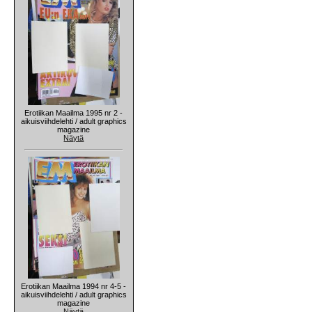
Erotiikan Maailma 1995 nr 2 -
aikuisviihdelehti / adult graphics
magazine
Näytä
Erotiikan Maailma 1994 nr 4-5 -
aikuisviihdelehti / adult graphics
magazine
Näytä