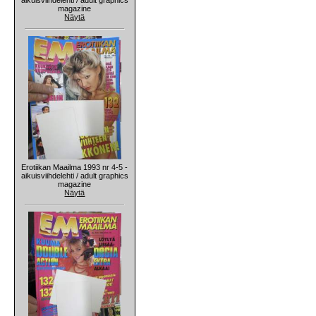
magazine
Näytä
Erotiikan Maailma 1993 nr 4-5 -
aikuisviihdelehti / adult graphics
magazine
Näytä