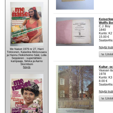
Kejserlig
Wolffs Bo
C.J. Boy
1840
Kunto: K2 
15.00 €
Saatavilla:
Näytä lisä
Me Naiset 1979 nr 27, Harri
Tirkkonen, Katariina Metsovaara
Lisää
ja Hannu Heikinheimo häät, Leila
Seppänen - supertähtien
kampaaja, Sirkka ja Aarno
Stormbom
Kultur- o
Näytä
Vaasan lää
1978
Kunto: K3
8.00 €
Saatavilla:
Näytä lisä
Lisää