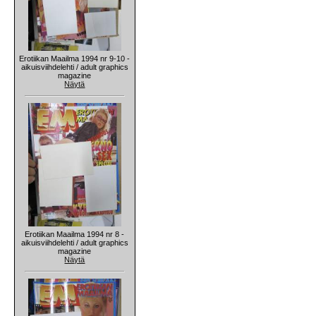
Erotiikan Maailma 1994 nr 9-10 -
aikuisviihdelehti / adult graphics
magazine
Näytä
Erotiikan Maailma 1994 nr 8 -
aikuisviihdelehti / adult graphics
magazine
Näytä