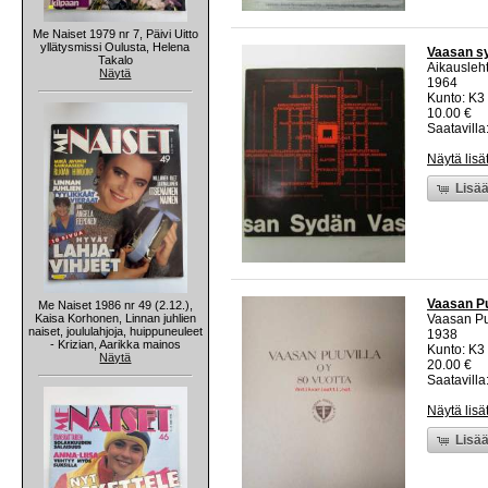
Me Naiset 1979 nr 7, Päivi Uitto
yllätysmissi Oulusta, Helena
Vaasan sy
Takalo
Aikauslehti
Näytä
1964
Kunto: K3 
10.00 €
Saatavilla:
Näytä lisä
Lisää
Vaasan Pu
Me Naiset 1986 nr 49 (2.12.),
Kaisa Korhonen, Linnan juhlien
Vaasan Pu
naiset, joululahjoja, huippuneuleet
1938
- Krizian, Aarikka mainos
Kunto: K3
Näytä
20.00 €
Saatavilla:
Näytä lisä
Lisää