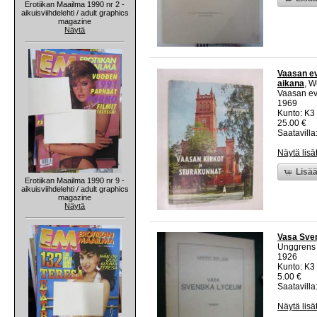
Erotiikan Maailma 1990 nr 2 -
aikuisviihdelehti / adult graphics
magazine
Näytä
Vaasan ev
aikana
, W
Vaasan eva
1969
Kunto: K3 
25.00 €
Saatavilla:
Näytä lisä
Lisää
Erotiikan Maailma 1990 nr 9 -
aikuisviihdelehti / adult graphics
magazine
Näytä
Vasa Sve
Unggrens
1926
Kunto: K3
5.00 €
Saatavilla:
Näytä lisä