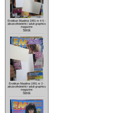
Erotiikan Maailma 1991 nr 4-5 -
aikuisviihdelehti / adult graphics
magazine
Näytä
Erotiikan Maailma 1991 nr 3 -
aikuisviihdelehti / adult graphics
magazine
Näytä