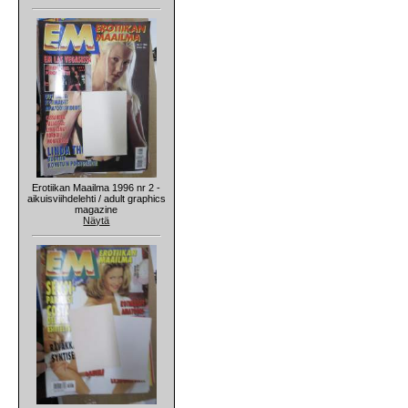
Erotiikan Maailma 1996 nr 2 -
aikuisviihdelehti / adult graphics
magazine
Näytä