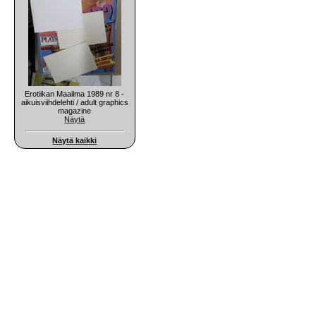
Erotiikan Maailma 1989 nr 8 -
aikuisviihdelehti / adult graphics
magazine
Näytä
Näytä kaikki