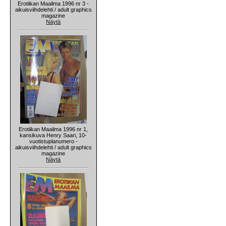
Erotiikan Maailma 1996 nr 3 -
aikuisviihdelehti / adult graphics
magazine
Näytä
Erotiikan Maailma 1996 nr 1,
kansikuva Henry Saari, 10-
vuotistuplanumero -
aikuisviihdelehti / adult graphics
magazine
Näytä