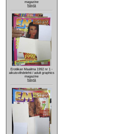
magazine
Näytä
Erotiikan Maailma 1992 nr 1 -
aikuisviihdelehti / adult graphics
magazine
Näytä