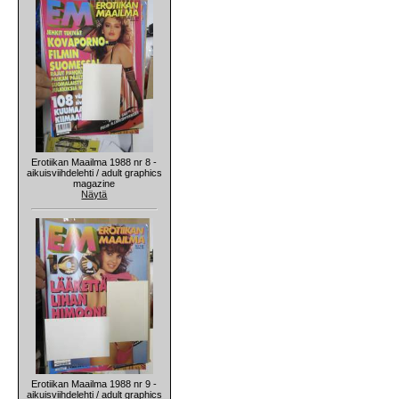
Erotiikan Maailma 1988 nr 8 -
aikuisviihdelehti / adult graphics
magazine
Näytä
Erotiikan Maailma 1988 nr 9 -
aikuisviihdelehti / adult graphics