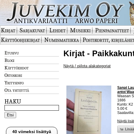
Kirjat
Sarjakuvat
Lehdet
Musiikki
Pienpainatteet
Käyttöohjekirjat
Numismatiikka
Postikortit, kirjelähe
Kirjat - Paikkakun
Etusivu
Blogi
Näytä / piilota alakategoriat
Käyttöehdot
Ostoskori
Yritysinfo
Sanat Lau
Ota yhteyttä
antoi Waas
Waasan So
HAKU
1886
Kunto: K2 
5.00 €
Saatavilla:
Näytä lisä
Lisää
40 viimeksi lisättyä