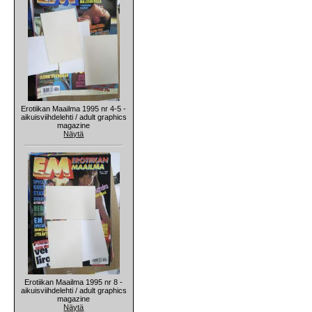
Erotiikan Maailma 1995 nr 4-5 -
aikuisviihdelehti / adult graphics
magazine
Näytä
Erotiikan Maailma 1995 nr 8 -
aikuisviihdelehti / adult graphics
magazine
Näytä