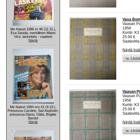
Vasa Bom
Vaasan Pu
1956
Me Naiset 1986 nr 46 (11.11.),
Kunto: K3
Esa Sariola, merkillinen Miami
Vice, laskettelu - vaatteet
25.00 €
Näytä
Saatavilla:
Näytä lisä
Lisää
Vaasan Pu
Vaasan Pu
1956
Kunto: K3
Me Naiset 1984 nro 41 (9.10.),
25.00 €
Prinsessa Caroline, Sari Aspholm,
Saatavilla:
prinsessa Diana, Gilda, Brigitte
Bardot
Näytä
Näytä lisä
Lisää