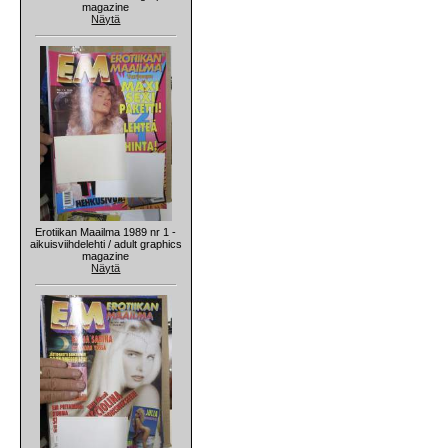
magazine
Näytä
Erotiikan Maailma 1989 nr 1 -
aikuisviihdelehti / adult graphics
magazine
Näytä