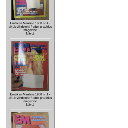
Erotiikan Maailma 1988 nr 4 -
aikuisviihdelehti / adult graphics
magazine
Näytä
Erotiikan Maailma 1988 nr 1 -
aikuisviihdelehti / adult graphics
magazine
Näytä