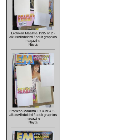
Erotiikan Maailma 1995 nr 2 -
aikuisviihdelehti / adult graphics
magazine
Näytä
Erotiikan Maailma 1994 nr 4-5 -
aikuisviihdelehti / adult graphics
magazine
Näytä