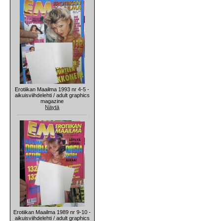
Erotiikan Maailma 1993 nr 4-5 -
aikuisviihdelehti / adult graphics
magazine
Näytä
Erotiikan Maailma 1989 nr 9-10 -
aikuisviihdelehti / adult graphics