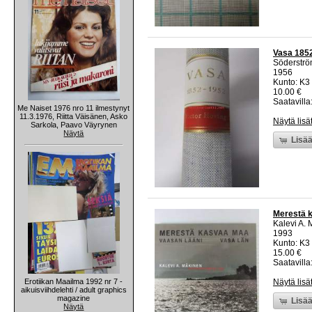
Vasa 1852
Söderstr
1956
Kunto: K3 
10.00 €
Saatavilla:
Me Naiset 1976 nro 11 ilmestynyt
11.3.1976, Riitta Väisänen, Asko
Näytä lisä
Sarkola, Paavo Väyrynen
Näytä
Lisää
Merestä k
Kalevi A.
1993
Kunto: K3 
15.00 €
Saatavilla:
Erotiikan Maailma 1992 nr 7 -
Näytä lisä
aikuisviihdelehti / adult graphics
magazine
Lisää
Näytä