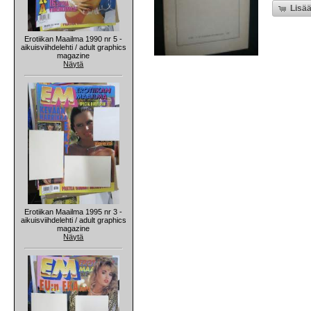
Lisää
Erotiikan Maailma 1990 nr 5 -
aikuisviihdelehti / adult graphics
magazine
Näytä
Erotiikan Maailma 1995 nr 3 -
aikuisviihdelehti / adult graphics
magazine
Näytä