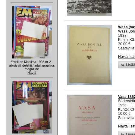
Wasa (Va
Wasa Bom
1938
Kunto: K3
20.00 €
Saatavilla:
Näytä lisä
Erotiikan Maailma 1993 nr 2 -
Lisää
aikuisviihdelehti / adult graphics
magazine
Näytä
Vasa 1852
Söderstr
1956
Kunto: K3
10.00 €
Saatavilla:
Näytä lisä
Lisää