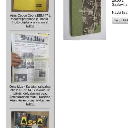
20.00 €
Saatavilla:
Näytä lisä
Atlas Copco Cobra BBM 47 L
moottoriporakone ja -kanki -
Lisää
Hoito-ohjekirja ja varaosat
Näytä
Oma Mua - Karjalan rahvahan
lehti 2001 nr 14, Sulakuun 12.
päivü; Kielizakonan osa,
Amerikalazien matku Karjalah,
Äijänpäivän pruazniekku, ym.
Näytä