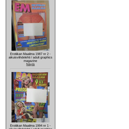
Erotiikan Maailma 1987 nr 2 -
aikuisviihdelehti / adult graphics
magazine
Näytä
Erotiikan Maailma 1994 nr 1 -
aikuisviihdelehti / adult graphics