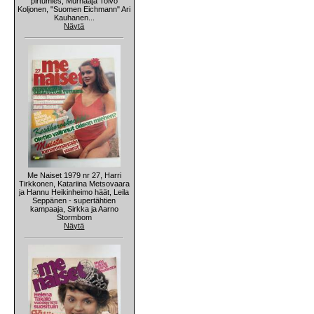
pirtumies, Murhaaja Toivo
Koljonen, "Suomen Eichmann" Ari
Kauhanen...
Näytä
Me Naiset 1979 nr 27, Harri
Tirkkonen, Katariina Metsovaara
ja Hannu Heikinheimo häät, Leila
Seppänen - supertähtien
kampaaja, Sirkka ja Aarno
Stormbom
Näytä