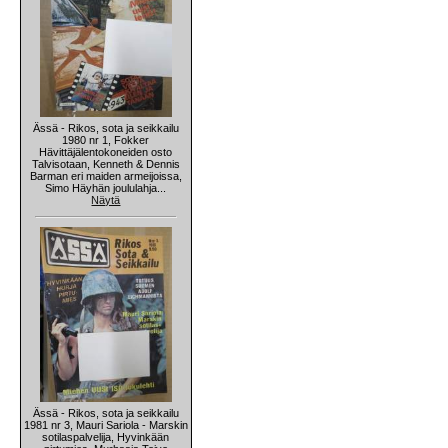
Ässä - Rikos, sota ja seikkailu
1980 nr 1, Fokker
Hävittäjälentokoneiden osto
Talvisotaan, Kenneth & Dennis
Barman eri maiden armeijoissa,
Simo Häyhän joululahja...
Näytä
Ässä - Rikos, sota ja seikkailu
1981 nr 3, Mauri Sariola - Marskin
sotilaspalvelija, Hyvinkään