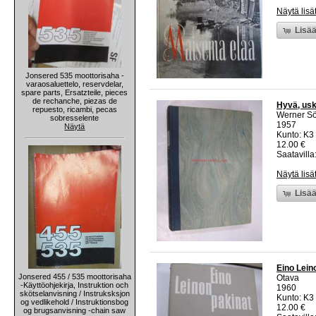
Näytä lisä
Lisää
Jonsered 535 moottorisaha -
varaosaluettelo, reservdelar,
spare parts, Ersatzteile, pieces
de rechanche, piezas de
Hyvä, usk
repuesto, ricambi, pecas
Werner Sö
sobresselente
1957
Näytä
Kunto: K3 
12.00 €
Saatavilla:
Näytä lisä
Lisää
Eino Leino
Jonsered 455 / 535 moottorisaha
Otava
-Käyttöohjekirja, Instruktion och
1960
skötselanvisning / Instruksksjon
Kunto: K3 
og vedlikehold / Instruktionsbog
12.00 €
og brugsanvisning -chain saw