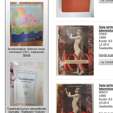
Lisää
Sata tari
lukemisto
SSKK
1988
Kunto: K3 
12.00 €
Saatavilla:
Aurinkomatkat -Solresor kesä-
sommaren 1971 -matkaesite
Näytä
Näytä lisä
Lisää
Sata tari
lukemisto
WSOY
1988
Kunto: K3 
10.00 €
Saatavilla:
Tupakkakysymys taloudelliselta
kannalta - Raittiuden Ystävien