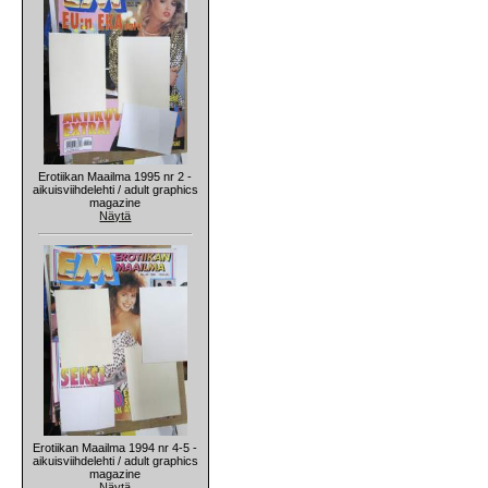
Erotiikan Maailma 1995 nr 2 -
aikuisviihdelehti / adult graphics
magazine
Näytä
Erotiikan Maailma 1994 nr 4-5 -
aikuisviihdelehti / adult graphics
magazine
Näytä