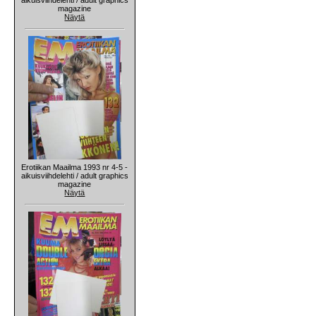
magazine
Näytä
Erotiikan Maailma 1993 nr 4-5 -
aikuisviihdelehti / adult graphics
magazine
Näytä