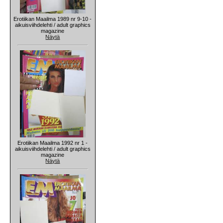
Erotiikan Maailma 1989 nr 9-10 -
aikuisviihdelehti / adult graphics
magazine
Näytä
Erotiikan Maailma 1992 nr 1 -
aikuisviihdelehti / adult graphics
magazine
Näytä