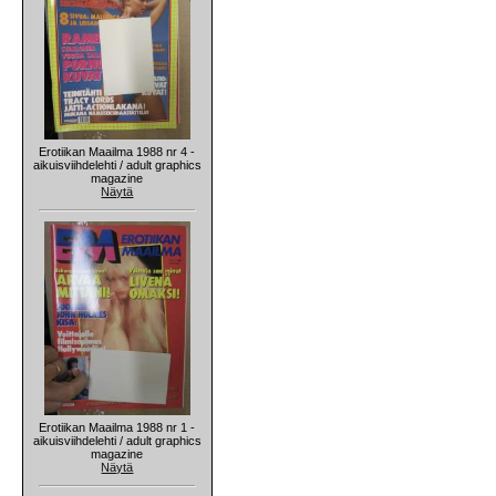
Erotiikan Maailma 1988 nr 4 -
aikuisviihdelehti / adult graphics
magazine
Näytä
Erotiikan Maailma 1988 nr 1 -
aikuisviihdelehti / adult graphics
magazine
Näytä