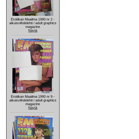
Erotiikan Maailma 1990 nr 2 -
aikuisviihdelehti / adult graphics
magazine
Näytä
Erotiikan Maailma 1990 nr 9 -
aikuisviihdelehti / adult graphics
magazine
Näytä