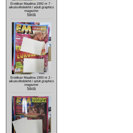
Erotiikan Maailma 1992 nr 7 -
aikuisviihdelehti / adult graphics
magazine
Näytä
Erotiikan Maailma 1993 nr 2 -
aikuisviihdelehti / adult graphics
magazine
Näytä