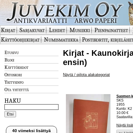
Kirjat
Sarjakuvat
Lehdet
Musiikki
Pienpainatteet
Käyttöohjekirjat
Numismatiikka
Postikortit, kirjelähe
Kirjat - Kaunokir
Etusivu
Blogi
ensin)
Käyttöehdot
Ostoskori
Näytä / piilota alakategoriat
Yritysinfo
Ota yhteyttä
Suomen ka
HAKU
SKS
1955
Kunto: K2 
10.00 €
Saatavilla:
Näytä lisä
40 viimeksi lisättyä