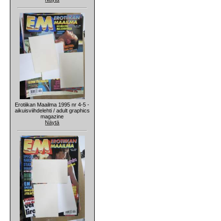
Erotiikan Maailma 1995 nr 4-5 -
aikuisviihdelehti / adult graphics
magazine
Näytä