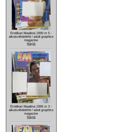
Erotiikan Maailma 1990 nr 5 -
aikuisviihdelehti / adult graphics
magazine
Näytä
Erotiikan Maailma 1995 nr 3 -
aikuisviihdelehti / adult graphics
magazine
Näytä