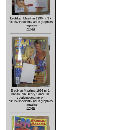
Erotiikan Maailma 1996 nr 3 -
aikuisviihdelehti / adult graphics
magazine
Näytä
Erotiikan Maailma 1996 nr 1,
kansikuva Henry Saari, 10-
vuotistuplanumero -
aikuisviihdelehti / adult graphics
magazine
Näytä