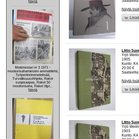
Saatavilla:
Näytä
Näytä lisä
Lisää
Liitto Suo
Yrjö Weili
1905
Kunto: K4 
Mottimestari nr 3 1971 -
20.00 €
moottorisahamiesten ammattilehti,
Saatavilla:
Työpenkkimenetelmää,
Turvallisuusohhjeita, Raket
Näytä lisä
suojasaapas, Raket 50
moottorisaha, Raket öljyt...
Lisää
Näytä
Liitto Suo
Yrjö Weili
1903
Kunto: K4 