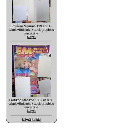
Erotiikan Maailma 1993 nr 1 -
aikuisviihdelehti / adult graphics
magazine
Näytä
Erotiikan Maailma 1992 nr 8-9 -
aikuisviihdelehti / adult graphics
magazine
Näytä
Näytä kaikki