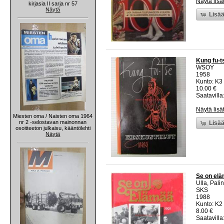
Näytä lisä
kirjasia II sarja nr 57
Näytä
Lisää
Kung fu-t
WSOY
1958
Kunto: K3 
10.00 €
Saatavilla:
Näytä lisä
Miesten oma / Naisten oma 1964
nr 2 -selostavan mainonnan
Lisää
osoitteeton julkaisu, kääntölehti
Näytä
Se on elä
Ulla, Pali
SKS
1988
Kunto: K2 
8.00 €
Saatavilla: