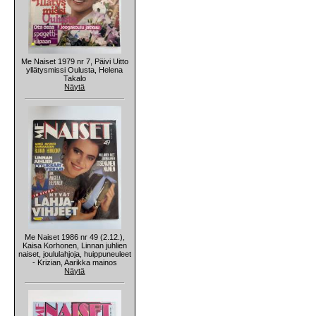
Me Naiset 1979 nr 7, Päivi Uitto
yllätysmissi Oulusta, Helena
Takalo
Näytä
Me Naiset 1986 nr 49 (2.12.),
Kaisa Korhonen, Linnan juhlien
naiset, joululahjoja, huippuneuleet
- Krizian, Aarikka mainos
Näytä