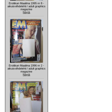
Erotiikan Maailma 1995 nr 8 -
aikuisviihdelehti / adult graphics
magazine
Näytä
Erotiikan Maailma 1996 nr 2 -
aikuisviihdelehti / adult graphics
magazine
Näytä