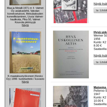
Näytä lisä
Maa ja Metalli 1971 nr 4 -Valmet
Lisää
Oy asiakaslehti, Vakolan
konekoetukset, Metsätalouden
koneellistaminen, Uusia Valmet-
haulikoita, Pika 50, Valmet
Kouvola piirimyyjä
Näytä
Hyvä usko
Werner Sö
1956
Kunto: K2 
8.00 €
Saatavilla:
Näytä lisä
Lisää
K-maataloustyökoneet (Kesko
Oy) 1996 -tuoteluettelo / kuvasto
Näytä
Maisema e
Pellervo-
1947
Kunto: K2 
10.00 €
Saatavilla: