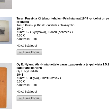
Turun Pussi- ja Kirjekuoritehdas - Prislista maj 1949 -pricelist on 
products
Turun Pussi- ja Kirjekuoritehdas Osakeyhtiö
1949
Kunto: K2 (Tyydyttävä), Nidottu (pehmeäk.)
4.00 €
Saatavilla: 1 kpl
Näytä lisätiedot
Lisää koriin
Oy E. Nylund Ab - Hintaluettelo varastopapereista ja -pahvista 1.5.1
paper and cartons
Oy E. Nylund Ab
1941
Kunto: K3 (Hyvä), Sidottu (kovak.)
5.00 €
Saatavilla: 1 kpl
Näytä lisätiedot
Lisää koriin