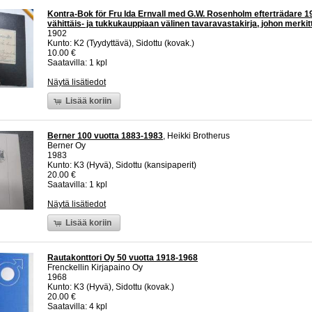
Kontra-Bok för Fru Ida Ernvall med G.W. Rosenholm efterträdare 19
vähittäis- ja tukkukauppiaan välinen tavaravastakirja, johon merkitt
1902
Kunto: K2 (Tyydyttävä), Sidottu (kovak.)
10.00 €
Saatavilla: 1 kpl
Näytä lisätiedot
Lisää koriin
Berner 100 vuotta 1883-1983
, Heikki Brotherus
Berner Oy
1983
Kunto: K3 (Hyvä), Sidottu (kansipaperit)
20.00 €
Saatavilla: 1 kpl
Näytä lisätiedot
Lisää koriin
Rautakonttori Oy 50 vuotta 1918-1968
Frenckellin Kirjapaino Oy
1968
Kunto: K3 (Hyvä), Sidottu (kovak.)
20.00 €
Saatavilla: 4 kpl