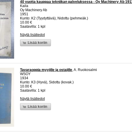
40 vuotta kauppaa tekniikan palveluksessa - Oy Machinery Ab 191
Kaila
Oy Machinery Ab
1951
Kunto: K2 (Tyydyttävä), Nidottu (pehmeäk.)
10.00 €
Saatavilla: 1 kpl
Näytä lisätiedot
Lisää koriin
Tavaraoppia myyjille ja ostajille
, A. Ruokosalmi
WSOY
1934
Kunto: K3 (Hyvä), Sidottu (kovak.)
10.00 €
Saatavilla: 1 kpl
Näytä lisätiedot
Lisää koriin