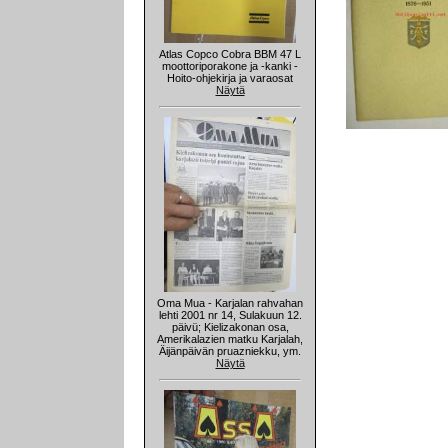
Atlas Copco Cobra BBM 47 L
moottoriporakone ja -kanki -
Hoito-ohjekirja ja varaosat
Näytä
Oma Mua - Karjalan rahvahan
lehti 2001 nr 14, Sulakuun 12.
päivü; Kielizakonan osa,
Amerikalazien matku Karjalah,
Äijänpäivän pruazniekku, ym.
Näytä