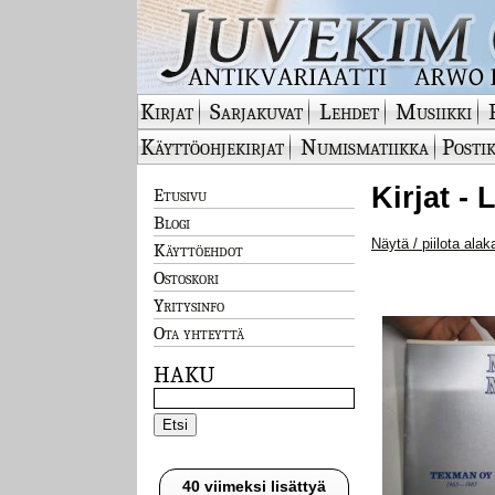
Kirjat
Sarjakuvat
Lehdet
Musiikki
Käyttöohjekirjat
Numismatiikka
Postik
Kirjat -
Etusivu
Blogi
Näytä / piilota alak
Käyttöehdot
Ostoskori
Yritysinfo
Ota yhteyttä
HAKU
40 viimeksi lisättyä