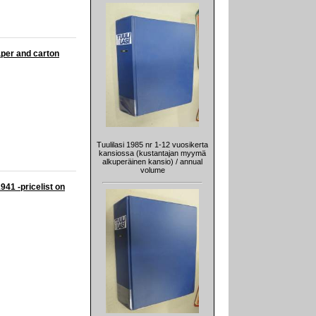
paper and carton
Tuulilasi 1985 nr 1-12 vuosikerta
kansiossa (kustantajan myymä
alkuperäinen kansio) / annual
volume
941 -pricelist on