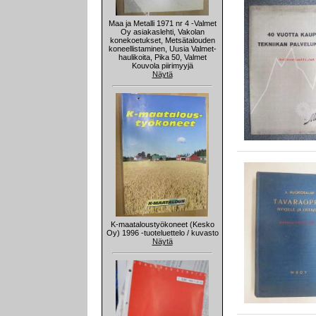
Maa ja Metalli 1971 nr 4 -Valmet
Oy asiakaslehti, Vakolan
konekoetukset, Metsätalouden
koneellistaminen, Uusia Valmet-
haulikoita, Pika 50, Valmet
Kouvola piirimyyjä
Näytä
K-maataloustyökoneet (Kesko
Oy) 1996 -tuoteluettelo / kuvasto
Näytä