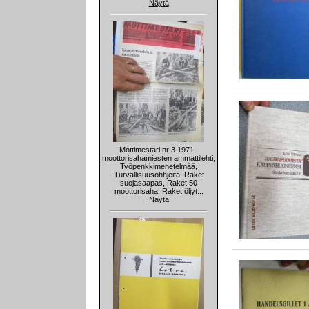
Näytä
Mottimestari nr 3 1971 -
moottorisahamiesten ammattilehti,
Työpenkkimenetelmää,
Turvallisuusohhjeita, Raket
suojasaapas, Raket 50
moottorisaha, Raket öljyt...
Näytä