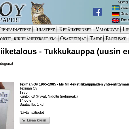
Service
Swed
Germ
Engli
Pienpainatteet
Julisteet
Keräilyesineet
Valokuvat
Lip
ortit, kirjelähetykset ym.
Osakekirjat
Taide
Elokuvat
 Liiketalous - Tukkukauppa (uusin e
ategoriat
Texman Oy 1965-1985 - Ms Mr -tekstiilikauppiaiden yhteenliittymän 
Texman Oy
1985
Kunto: K3 (Hyvä), Nidottu (pehmeäk.)
14.00 €
Saatavilla: 1 kpl
Näytä lisätiedot
Lisää koriin