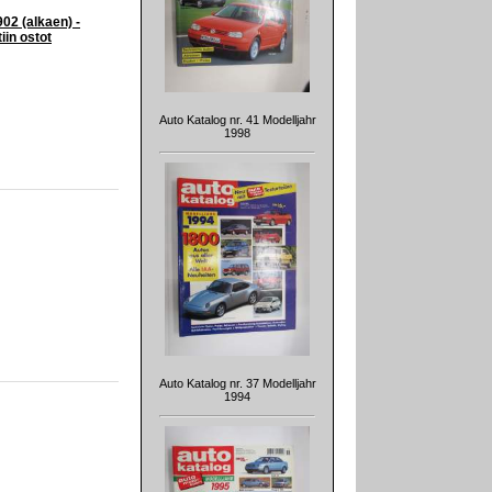
02 (alkaen) -
iin ostot
Auto Katalog nr. 41 Modelljahr
1998
Auto Katalog nr. 37 Modelljahr
1994