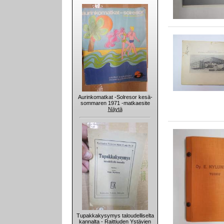
Aurinkomatkat -Solresor kesä-
sommaren 1971 -matkaesite
Näytä
Tupakkakysymys taloudelliselta
kannalta - Raittiuden Ystävien