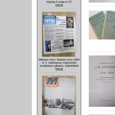
kirjasia II sarja nr 57
Näytä
Miesten oma / Naisten oma 1964
nr 2 -selostavan mainonnan
osoitteeton julkaisu, kääntölehti
Näytä