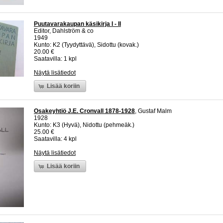
Puutavarakaupan käsikirja I - II
Editor, Dahlström & co
1949
Kunto: K2 (Tyydyttävä), Sidottu (kovak.)
20.00 €
Saatavilla: 1 kpl
Näytä lisätiedot
Lisää koriin
Osakeyhtiö J.E. Cronvall 1878-1928
, Gustaf Malm
1928
Kunto: K3 (Hyvä), Nidottu (pehmeäk.)
25.00 €
Saatavilla: 4 kpl
Näytä lisätiedot
Lisää koriin