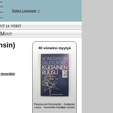
 in
ish
Select Language
▼
an
sh
ut ja viirit
Muut
nsin)
40 viimeksi myytyä
historiikki
Paustovski Konstantin - Kultainen
ruusu - huomioita kirjailijan työstä