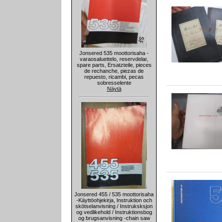
Jonsered 535 moottorisaha -
varaosaluettelo, reservdelar,
spare parts, Ersatzteile, pieces
de rechanche, piezas de
repuesto, ricambi, pecas
sobresselente
Näytä
Jonsered 455 / 535 moottorisaha
-Käyttöohjekirja, Instruktion och
skötselanvisning / Instruksksjon
og vedlikehold / Instruktionsbog
og brugsanvisning -chain saw