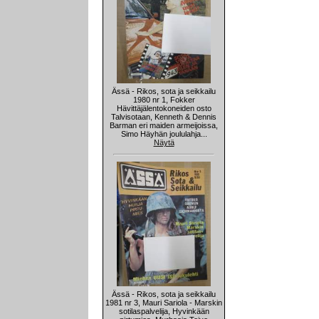
Ässä - Rikos, sota ja seikkailu
1980 nr 1, Fokker
Hävittäjälentokoneiden osto
Talvisotaan, Kenneth & Dennis
Barman eri maiden armeijoissa,
Simo Häyhän joululahja...
Näytä
Ässä - Rikos, sota ja seikkailu
1981 nr 3, Mauri Sariola - Marskin
sotilaspalvelija, Hyvinkään