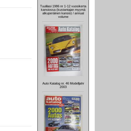
Tuulilasi 1986 nr 1-12 vuosikerta
kansiossa (kustantajan myymä
alkuperäinen kansio) / annual
volume
Auto Katalog nr. 46 Modelljahr
2003