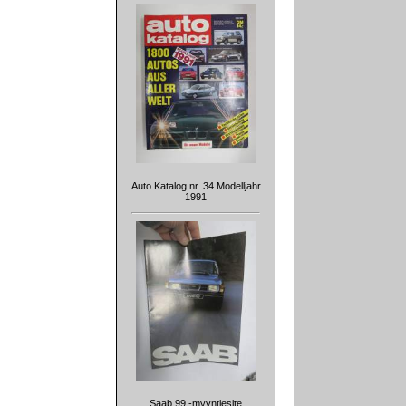
Auto Katalog nr. 34 Modelljahr
1991
Saab 99 -myyntiesite