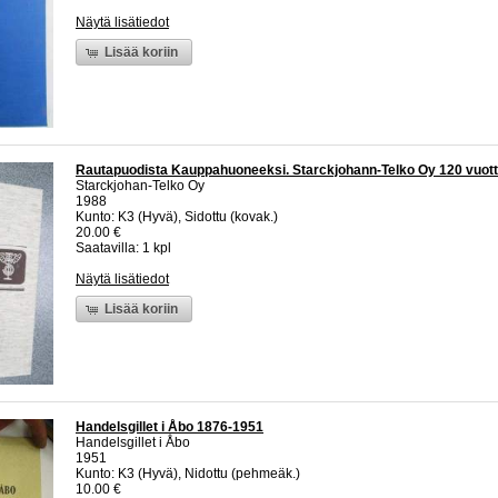
Näytä lisätiedot
Lisää koriin
Rautapuodista Kauppahuoneeksi. Starckjohann-Telko Oy 120 vuot
Starckjohan-Telko Oy
1988
Kunto: K3 (Hyvä), Sidottu (kovak.)
20.00 €
Saatavilla: 1 kpl
Näytä lisätiedot
Lisää koriin
Handelsgillet i Åbo 1876-1951
Handelsgillet i Åbo
1951
Kunto: K3 (Hyvä), Nidottu (pehmeäk.)
10.00 €