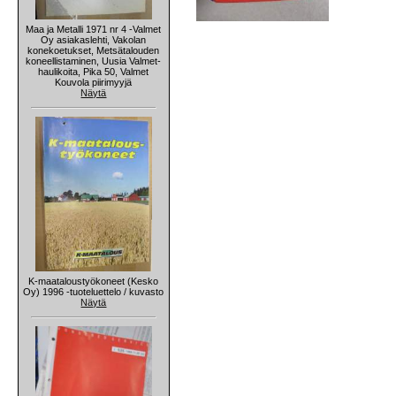
Maa ja Metalli 1971 nr 4 -Valmet
Oy asiakaslehti, Vakolan
konekoetukset, Metsätalouden
koneellistaminen, Uusia Valmet-
haulikoita, Pika 50, Valmet
Kouvola piirimyyjä
Näytä
K-maataloustyökoneet (Kesko
Oy) 1996 -tuoteluettelo / kuvasto
Näytä