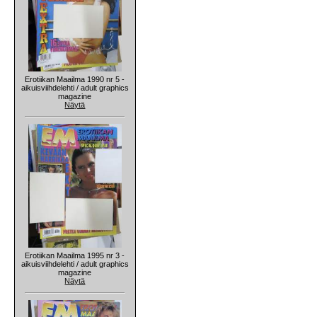
Erotiikan Maailma 1990 nr 5 -
aikuisviihdelehti / adult graphics
magazine
Näytä
Erotiikan Maailma 1995 nr 3 -
aikuisviihdelehti / adult graphics
magazine
Näytä