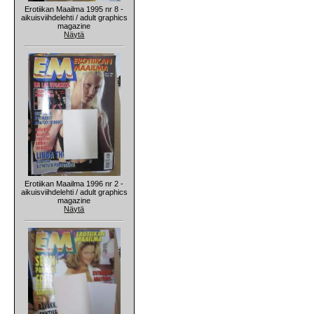
Erotiikan Maailma 1995 nr 8 -
aikuisviihdelehti / adult graphics
magazine
Näytä
Erotiikan Maailma 1996 nr 2 -
aikuisviihdelehti / adult graphics
magazine
Näytä