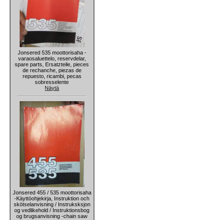
Jonsered 535 moottorisaha -
varaosaluettelo, reservdelar,
spare parts, Ersatzteile, pieces
de rechanche, piezas de
repuesto, ricambi, pecas
sobresselente
Näytä
Jonsered 455 / 535 moottorisaha
-Käyttöohjekirja, Instruktion och
skötselanvisning / Instruksksjon
og vedlikehold / Instruktionsbog
og brugsanvisning -chain saw