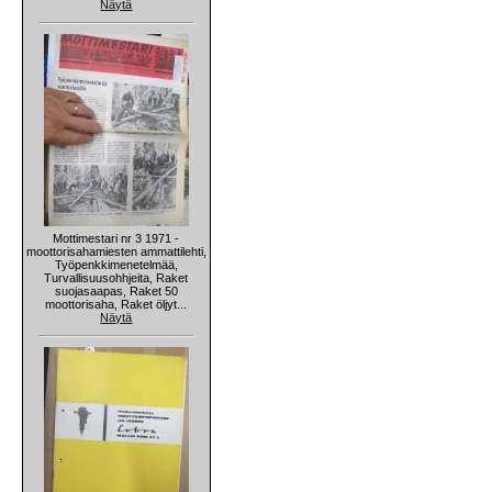
Näytä
Mottimestari nr 3 1971 -
moottorisahamiesten ammattilehti,
Työpenkkimenetelmää,
Turvallisuusohhjeita, Raket
suojasaapas, Raket 50
moottorisaha, Raket öljyt...
Näytä