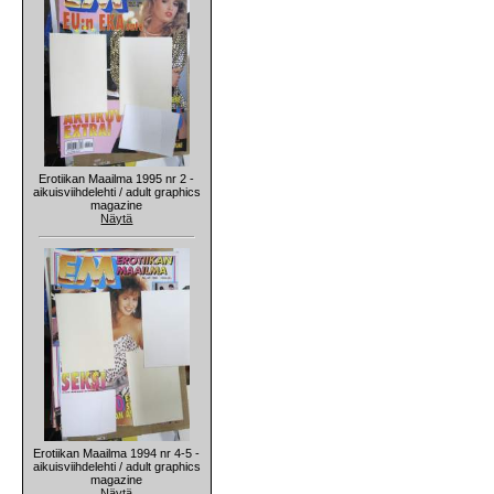
Erotiikan Maailma 1995 nr 2 -
aikuisviihdelehti / adult graphics
magazine
Näytä
Erotiikan Maailma 1994 nr 4-5 -
aikuisviihdelehti / adult graphics
magazine
Näytä