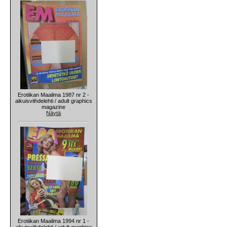
Erotiikan Maailma 1987 nr 2 -
aikuisviihdelehti / adult graphics
magazine
Näytä
Erotiikan Maailma 1994 nr 1 -
aikuisviihdelehti / adult graphics