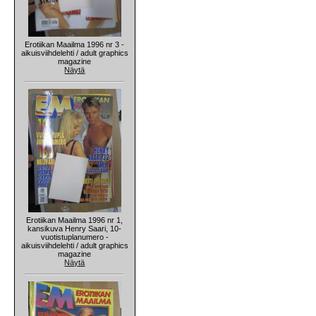
Erotiikan Maailma 1996 nr 3 -
aikuisviihdelehti / adult graphics
magazine
Näytä
Erotiikan Maailma 1996 nr 1,
kansikuva Henry Saari, 10-
vuotistuplanumero -
aikuisviihdelehti / adult graphics
magazine
Näytä