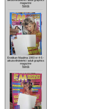
magazine
Näytä
Erotiikan Maailma 1993 nr 4-5 -
aikuisviihdelehti / adult graphics
magazine
Näytä