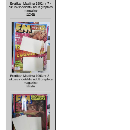
Erotiikan Maailma 1992 nr 7 -
aikuisviihdelehti / adult graphics
magazine
Näytä
Erotiikan Maailma 1993 nr 2 -
aikuisviihdelehti / adult graphics
magazine
Näytä