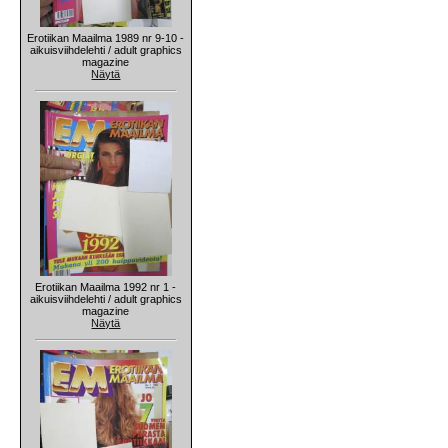
Erotiikan Maailma 1989 nr 9-10 -
aikuisviihdelehti / adult graphics
magazine
Näytä
Erotiikan Maailma 1992 nr 1 -
aikuisviihdelehti / adult graphics
magazine
Näytä