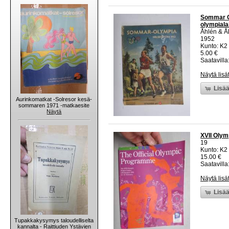
Sommar Ol
olympiala
Åhlén & Å
1952
Kunto: K2 
5.00 €
Saatavilla:
Näytä lisä
Lisää
Aurinkomatkat -Solresor kesä-
sommaren 1971 -matkaesite
Näytä
XVII Olym
19
Kunto: K2 
15.00 €
Saatavilla:
Näytä lisä
Lisää
Tupakkakysymys taloudelliselta
kannalta - Raittiuden Ystävien