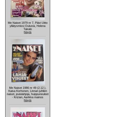
Me Naiset 1979 nr 7, Päivi Uitto
yllätysmissi Oulusta, Helena
Takalo
Näytä
Me Naiset 1986 nr 49 (2.12.),
Kaisa Korhonen, Linnan juhlien
naiset, joululahjoja, huippuneuleet
- Krizian, Aarikka mainos
Näytä