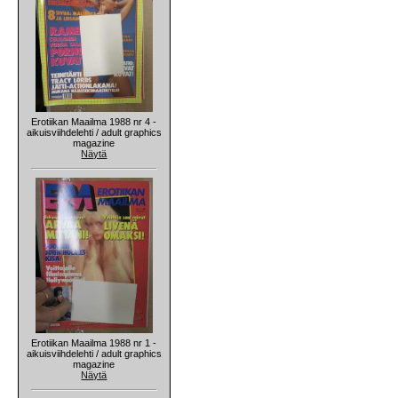
Erotiikan Maailma 1988 nr 4 -
aikuisviihdelehti / adult graphics
magazine
Näytä
Erotiikan Maailma 1988 nr 1 -
aikuisviihdelehti / adult graphics
magazine
Näytä