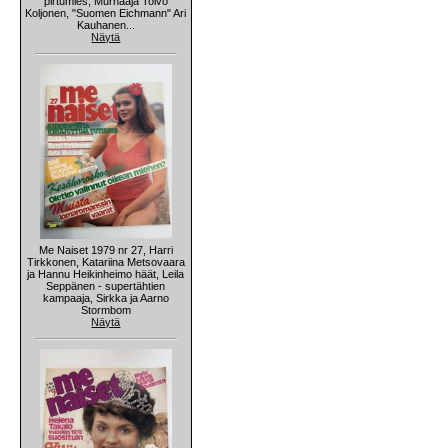
pirtumies, Murhaaja Toivo
Koljonen, "Suomen Eichmann" Ari
Kauhanen...
Näytä
Me Naiset 1979 nr 27, Harri
Tirkkonen, Katariina Metsovaara
ja Hannu Heikinheimo häät, Leila
Seppänen - supertähtien
kampaaja, Sirkka ja Aarno
Stormbom
Näytä