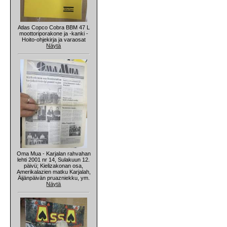
Atlas Copco Cobra BBM 47 L
moottoriporakone ja -kanki -
Hoito-ohjekirja ja varaosat
Näytä
Oma Mua - Karjalan rahvahan
lehti 2001 nr 14, Sulakuun 12.
päivü; Kielizakonan osa,
Amerikalazien matku Karjalah,
Äijänpäivän pruazniekku, ym.
Näytä