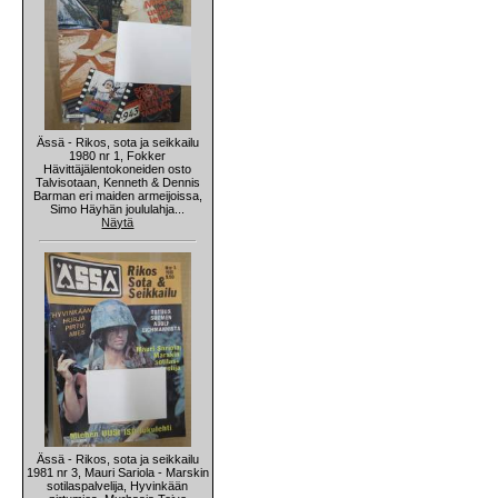
Ässä - Rikos, sota ja seikkailu
1980 nr 1, Fokker
Hävittäjälentokoneiden osto
Talvisotaan, Kenneth & Dennis
Barman eri maiden armeijoissa,
Simo Häyhän joululahja...
Näytä
Ässä - Rikos, sota ja seikkailu
1981 nr 3, Mauri Sariola - Marskin
sotilaspalvelija, Hyvinkään