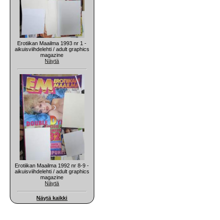
Erotiikan Maailma 1993 nr 1 -
aikuisviihdelehti / adult graphics
magazine
Näytä
Erotiikan Maailma 1992 nr 8-9 -
aikuisviihdelehti / adult graphics
magazine
Näytä
Näytä kaikki