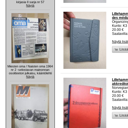
kirjasia II sarja nr 57
Näytä
Lillehamm
des médias
Organizin
Kunto: K3
20.00 €
Saatavilla:
Näytä lisä
Lisää
Miesten oma / Naisten oma 1964
nr 2 -selostavan mainonnan
osoitteeton julkaisu, kääntölehti
Näytä
Lillehamm
akkreditoi
Norvegia
Kunto: K3
20.00 €
Saatavilla:
Näytä lisä
Lisää