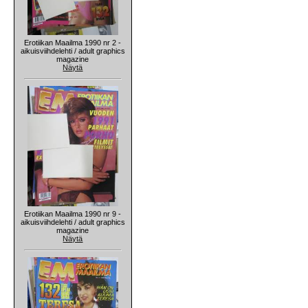
Erotiikan Maailma 1990 nr 2 -
aikuisviihdelehti / adult graphics
magazine
Näytä
Erotiikan Maailma 1990 nr 9 -
aikuisviihdelehti / adult graphics
magazine
Näytä