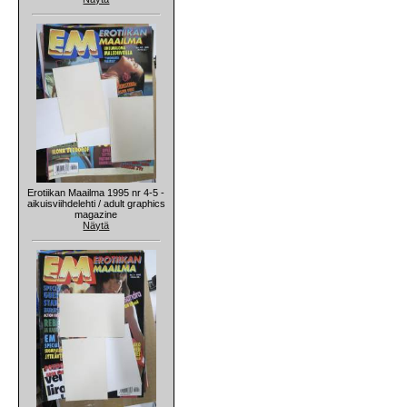
Erotiikan Maailma 1995 nr 4-5 -
aikuisviihdelehti / adult graphics
magazine
Näytä