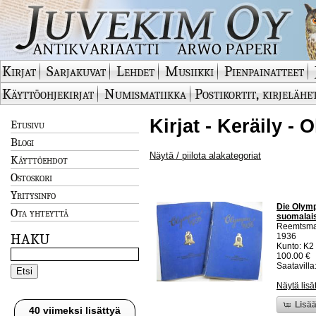
Kirjat
Sarjakuvat
Lehdet
Musiikki
Pienpainatteet
Käyttöohjekirjat
Numismatiikka
Postikortit, kirjelähe
Kirjat - Keräily -
Etusivu
Blogi
Näytä / piilota alakategoriat
Käyttöehdot
Ostoskori
Yritysinfo
Die Olymp
Ota yhteyttä
suomalaise
Reemtsm
HAKU
1936
Kunto: K2 
100.00 €
Saatavilla:
Näytä lisä
Lisää
40 viimeksi lisättyä