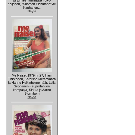
pirtumies, Murhaaja Toivo
Koljonen, "Suomen Eichmann" Ari
Kauhanen...
Näytä
Me Naiset 1979 nr 27, Harri
Tirkkonen, Katariina Metsovaara
ja Hannu Heikinheimo häät, Leila
Seppänen - supertähtien
kampaaja, Sirkka ja Aarno
Stormbom
Näytä