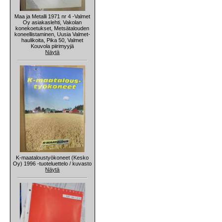
Maa ja Metalli 1971 nr 4 -Valmet
Oy asiakaslehti, Vakolan
konekoetukset, Metsätalouden
koneellistaminen, Uusia Valmet-
haulikoita, Pika 50, Valmet
Kouvola piirimyyjä
Näytä
K-maataloustyökoneet (Kesko
Oy) 1996 -tuoteluettelo / kuvasto
Näytä