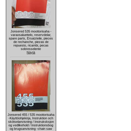
Jonsered 535 moottorisaha -
varaosaluettelo, reservdelar,
spare parts, Ersatzteile, pieces
de rechanche, piezas de
repuesto, ricambi, pecas
sobresselente
Näytä
Jonsered 455 / 535 moottorisaha
-Käyttöohjekirja, Instruktion och
skötselanvisning / Instruksksjon
og vedlikehold / Instruktionsbog
og brugsanvisning -chain saw