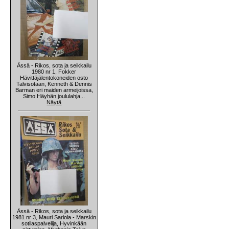
Ässä - Rikos, sota ja seikkailu
1980 nr 1, Fokker
Hävittäjälentokoneiden osto
Talvisotaan, Kenneth & Dennis
Barman eri maiden armeijoissa,
Simo Häyhän joululahja...
Näytä
Ässä - Rikos, sota ja seikkailu
1981 nr 3, Mauri Sariola - Marskin
sotilaspalvelija, Hyvinkään