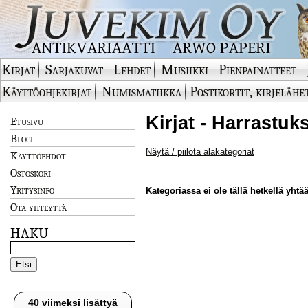
Kirjat
Sarjakuvat
Lehdet
Musiikki
Pienpainatteet
Käyttöohjekirjat
Numismatiikka
Postikortit, kirjelähe
Kirjat - Harrastuk
Etusivu
Blogi
Näytä / piilota alakategoriat
Käyttöehdot
Ostoskori
Yritysinfo
Kategoriassa ei ole tällä hetkellä yhtää
Ota yhteyttä
HAKU
40 viimeksi lisättyä