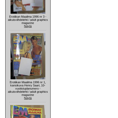
Erotiikan Maailma 1996 nr 3 -
aikuisviihdelehti / adult graphics
magazine
Näytä
Erotiikan Maailma 1996 nr 1,
kansikuva Henry Saari, 10-
vuotistuplanumero -
aikuisviihdelehti / adult graphics
magazine
Näytä