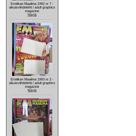
Erotiikan Maailma 1992 nr 7 -
aikuisviihdelehti / adult graphics
magazine
Näytä
Erotiikan Maailma 1993 nr 2 -
aikuisviihdelehti / adult graphics
magazine
Näytä