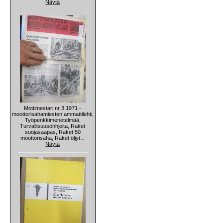
Näytä
Mottimestari nr 3 1971 -
moottorisahamiesten ammattilehti,
Työpenkkimenetelmää,
Turvallisuusohhjeita, Raket
suojasaapas, Raket 50
moottorisaha, Raket öljyt...
Näytä