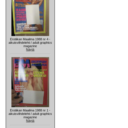
Erotiikan Maailma 1988 nr 4 -
aikuisviihdelehti / adult graphics
magazine
Näytä
Erotiikan Maailma 1988 nr 1 -
aikuisviihdelehti / adult graphics
magazine
Näytä