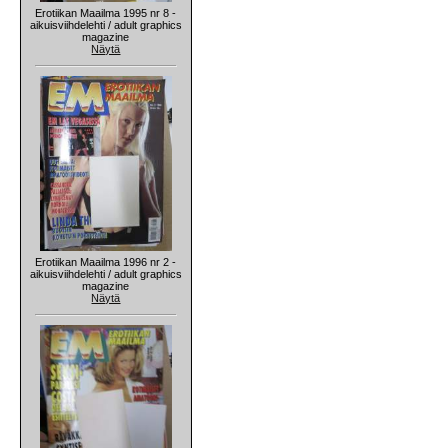
Erotiikan Maailma 1995 nr 8 -
aikuisviihdelehti / adult graphics
magazine
Näytä
Erotiikan Maailma 1996 nr 2 -
aikuisviihdelehti / adult graphics
magazine
Näytä