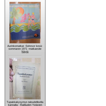
Aurinkomatkat -Solresor kesä-
sommaren 1971 -matkaesite
Näytä
Tupakkakysymys taloudelliselta
kannalta - Raittiuden Ystävien