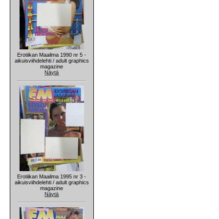
Erotiikan Maailma 1990 nr 5 -
aikuisviihdelehti / adult graphics
magazine
Näytä
Erotiikan Maailma 1995 nr 3 -
aikuisviihdelehti / adult graphics
magazine
Näytä