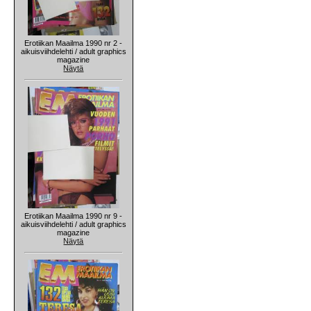
Erotiikan Maailma 1990 nr 2 -
aikuisviihdelehti / adult graphics
magazine
Näytä
Erotiikan Maailma 1990 nr 9 -
aikuisviihdelehti / adult graphics
magazine
Näytä