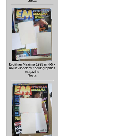
Erotiikan Maailma 1995 nr 4-5 -
aikuisviihdelehti / adult graphics
magazine
Näytä