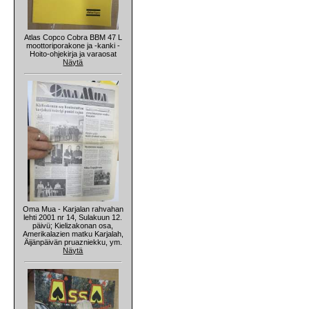
Atlas Copco Cobra BBM 47 L
moottoriporakone ja -kanki -
Hoito-ohjekirja ja varaosat
Näytä
Oma Mua - Karjalan rahvahan
lehti 2001 nr 14, Sulakuun 12.
päivü; Kielizakonan osa,
Amerikalazien matku Karjalah,
Äijänpäivän pruazniekku, ym.
Näytä