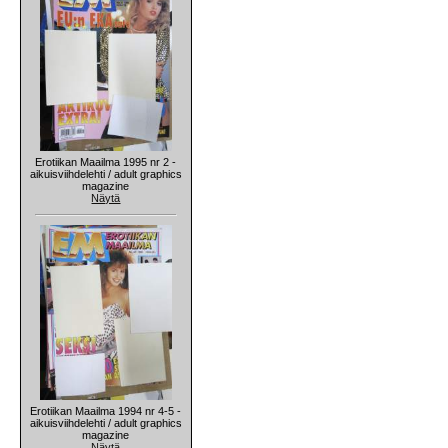
Erotiikan Maailma 1995 nr 2 -
aikuisviihdelehti / adult graphics
magazine
Näytä
Erotiikan Maailma 1994 nr 4-5 -
aikuisviihdelehti / adult graphics
magazine
Näytä