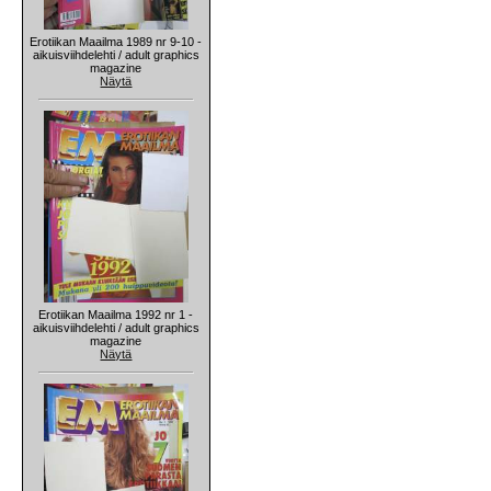
Erotiikan Maailma 1989 nr 9-10 -
aikuisviihdelehti / adult graphics
magazine
Näytä
Erotiikan Maailma 1992 nr 1 -
aikuisviihdelehti / adult graphics
magazine
Näytä