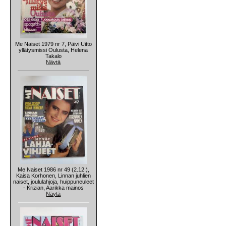
Me Naiset 1979 nr 7, Päivi Uitto
yllätysmissi Oulusta, Helena
Takalo
Näytä
Me Naiset 1986 nr 49 (2.12.),
Kaisa Korhonen, Linnan juhlien
naiset, joululahjoja, huippuneuleet
- Krizian, Aarikka mainos
Näytä