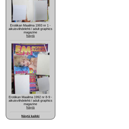
Erotiikan Maailma 1993 nr 1 -
aikuisviihdelehti / adult graphics
magazine
Näytä
Erotiikan Maailma 1992 nr 8-9 -
aikuisviihdelehti / adult graphics
magazine
Näytä
Näytä kaikki