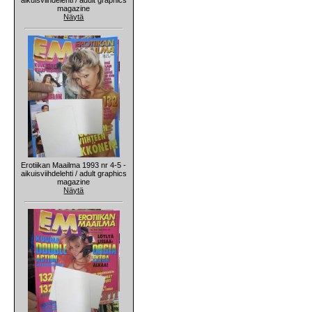
magazine
Näytä
Erotiikan Maailma 1993 nr 4-5 -
aikuisviihdelehti / adult graphics
magazine
Näytä