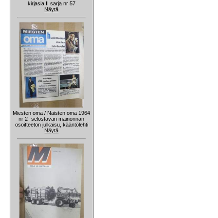
kirjasia II sarja nr 57
Näytä
Miesten oma / Naisten oma 1964
nr 2 -selostavan mainonnan
osoitteeton julkaisu, kääntölehti
Näytä